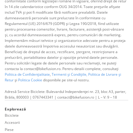
conformitate conform legislației române în vigoare, oferind drept de retur
în 14 zile calendaristice conform OUG 34/2014. Toate prețurile afișate
includ TVA și pot fi modificate fără notificare prealabilă. Datele
dumneavoastră personale sunt prelucrate în conformitate cu
Regulamentul (UE) 2016/679 (GDPR) și Legea 190/2018, fiind utilizate
pentru procesarea comenzilor, livrare, facturare, asistență post-vânzare
și, cu acordul dumneavoastră expres, pentru comunicări de marketing.
Implementăm măsuri tehnice și organizatorice adecvate pentru a proteja
datele dumneavoastră împotriva accesului neautorizat sau divulgării.
Beneficiați de dreptul de acces, rectificare, ștergere, restricționare a
prelucrării, portabilitatea datelor și opoziție privind datele personale.
Pentru solicitări legate de datele personale sau reclamații, ne puteți
contacta la contact@bikefusion.ro. Pentru detalii complete, consultați
Politica de Confidențialitate
,
Termenii și Condițiile,
Politica de Livrare și
Retur
și
Politica Cookie
disponibile pe site-ul nostru.
Adresă Service Biciclete: Bulevardul Independenței nr. 23, bloc A3, parter,
Brăila, 800003 | 0767443341 | contact@bikefusion.ro | L – V: 9 – 18
Explorează
Biciclete
Accesorii
Piese