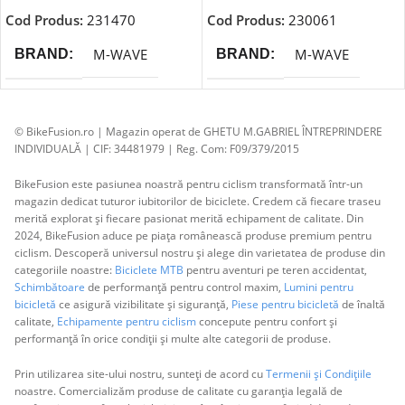
Cod Produs:
231470
Cod Produs:
230061
M-WAVE
M-WAVE
BRAND
BRAND
© BikeFusion.ro | Magazin operat de GHETU M.GABRIEL ÎNTREPRINDERE
INDIVIDUALĂ | CIF: 34481979 | Reg. Com: F09/379/2015
BikeFusion este pasiunea noastră pentru ciclism transformată într-un
magazin dedicat tuturor iubitorilor de biciclete. Credem că fiecare traseu
merită explorat și fiecare pasionat merită echipament de calitate. Din
2024, BikeFusion aduce pe piața românească produse premium pentru
ciclism. Descoperă universul nostru și alege din varietatea de produse din
categoriile noastre:
Biciclete MTB
pentru aventuri pe teren accidentat,
Schimbătoare
de performanță pentru control maxim,
Lumini pentru
bicicletă
ce asigură vizibilitate și siguranță,
Piese pentru bicicletă
de înaltă
calitate,
Echipamente pentru ciclism
concepute pentru confort și
performanță în orice condiții și multe alte categorii de produse.
Prin utilizarea site-ului nostru, sunteți de acord cu
Termenii și Condițiile
noastre. Comercializăm produse de calitate cu garanția legală de