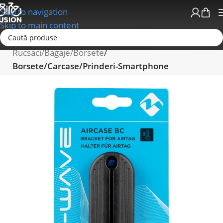
Skip to navigation
Skip to main content
Prima pagină
Accesorii bicicleta
Rucsaci/Bagaje/Borsete
Borsete/Carcase/Prinderi-Smartphone