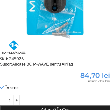
245026
SKU:
Suport Aircase BC M-WAVE pentru AirTag
84,70
lei
include 21% TVA
În stoc
Adaugă În Coș