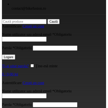
contact@bikefusion.ro
Caută
Autentificare
Creați un cont
Nume utilizator sau adresă email
*
Obligatoriu
Parola
*
Obligatoriu
Logare
Ți-ai uitat parola?
Ține-mă minte
0
/
0,00
lei
Autentificare
Creați un cont
Nume utilizator sau adresă email
*
Obligatoriu
Parola
*
Obligatoriu