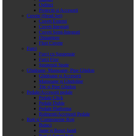
Oglinzi
Protectii si Accesorii
Cuvete (Head Set)
Cuveți Externi
Cuveți Integrați
Cuveți Semi-Integrați
Distanțiere
Flori Cuvete
Furci
Furci cu Suspensie
Furci Fixe
Suspensii Spate
Ghidoane, Mansoane, Pipe Ghidon
Ghidoane și Accesorii
Mansoane și Ghidoline
Tije și Pipe Ghidon
Pedale/Accesorii pedale
Pedale Click
Pedale Duble
Pedale Platforma
Rulmenti/Accesorii Pedale
Roți și Componente Roți
Butuci
Jante și Benzi Jantă
Roți și Seturi Roți