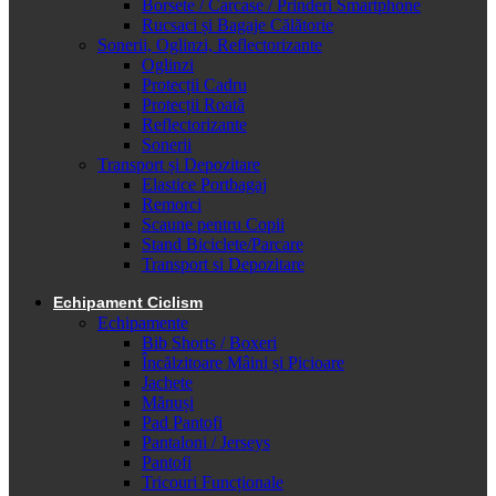
Borsete / Carcase / Prinderi Smartphone
Rucsaci și Bagaje Călătorie
Sonerii, Oglinzi, Reflectorizante
Oglinzi
Protecții Cadru
Protecții Roată
Reflectorizante
Sonerii
Transport și Depozitare
Elastice Portbagaj
Remorci
Scaune pentru Copii
Stand Biciclete/Parcare
Transport si Depozitare
Echipament Ciclism
Echipamente
Bib Shorts / Boxeri
Încălzitoare Mâini și Picioare
Jachete
Mănuși
Pad Pantofi
Pantaloni / Jerseys
Pantofi
Tricouri Funcționale