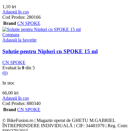
1,10
lei
Adaugă în coș
Cod Produs:
280166
Brand
CN SPOKE
Compara
Adaugă la favorite
Solutie pentru Nipluri cn SPOKE 15 ml
CN SPOKE
Evaluat la
0
din 5
(0)
In stoc
66,00
lei
Adaugă în coș
Cod Produs:
880340
Brand
CN SPOKE
© BikeFusion.ro | Magazin operat de GHETU M.GABRIEL
ÎNTREPRINDERE INDIVIDUALĂ | CIF: 34481979 | Reg. Com:
F09/379/2015