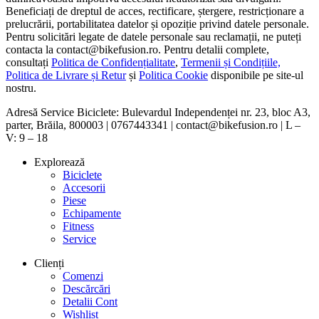
Beneficiați de dreptul de acces, rectificare, ștergere, restricționare a
prelucrării, portabilitatea datelor și opoziție privind datele personale.
Pentru solicitări legate de datele personale sau reclamații, ne puteți
contacta la contact@bikefusion.ro. Pentru detalii complete,
consultați
Politica de Confidențialitate
,
Termenii și Condițiile,
Politica de Livrare și Retur
și
Politica Cookie
disponibile pe site-ul
nostru.
Adresă Service Biciclete: Bulevardul Independenței nr. 23, bloc A3,
parter, Brăila, 800003 | 0767443341 | contact@bikefusion.ro | L –
V: 9 – 18
Explorează
Biciclete
Accesorii
Piese
Echipamente
Fitness
Service
Clienți
Comenzi
Descărcări
Detalii Cont
Wishlist