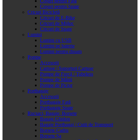
Coșuri pentru Față
Coșuri pentru Spate
Cricuri Bicicletă
Cricuri de E-Bike
Cricuri de Mijloc
Cricuri de Spate
Lumini
Lumini cu USB
Lumini pe baterie
Lumini pentru dinam
Pompe
Accesorii
Cartușe / Suporturi Cartușe
Pompe de Furcă / Tubeless
Pompe de Mână
Pompe de Picior
Portbagaje
Accesorii
Portbagaje Față
Portbagaje Spate
Rucsaci, Bagaje, Borsete
Bagaje Ghidon
Bagaje Portbagaj / Cutii de Transport
Borsete Cadru
Borsete Șa