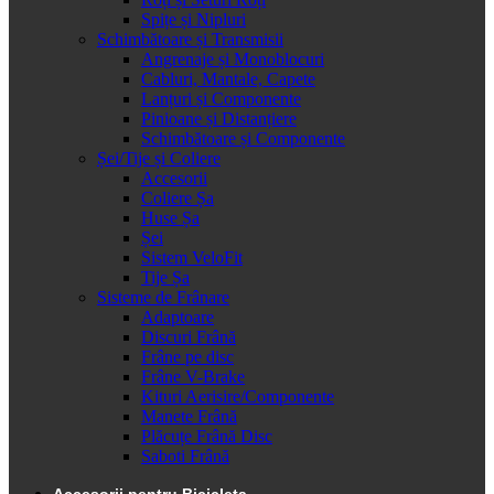
Spițe și Nipluri
Schimbătoare și Transmisii
Angrenaje și Monoblocuri
Cabluri, Mantale, Capete
Lanțuri și Componente
Pinioane și Distanțiere
Schimbătoare și Componente
Șei/Tije și Coliere
Accesorii
Coliere Șa
Huse Șa
Șei
Sistem VeloFit
Tije Șa
Sisteme de Frânare
Adaptoare
Discuri Frână
Frâne pe disc
Frâne V-Brake
Kituri Aerisire/Componente
Manete Frână
Plăcuțe Frână Disc
Saboti Frână
Accesorii pentru Bicicleta