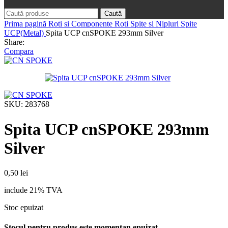
Caută
Prima pagină
Roti si Componente Roti
Spite si Nipluri
Spite
UCP(Metal)
Spita UCP cnSPOKE 293mm Silver
Share:
Compara
SKU:
283768
Spita UCP cnSPOKE 293mm
Silver
0,50
lei
include 21% TVA
Stoc epuizat
Stocul pentru produs este momentan epuizat.