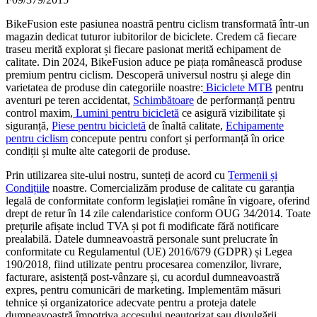
BikeFusion este pasiunea noastră pentru ciclism transformată într-un
magazin dedicat tuturor iubitorilor de biciclete. Credem că fiecare
traseu merită explorat și fiecare pasionat merită echipament de
calitate. Din 2024, BikeFusion aduce pe piața românească produse
premium pentru ciclism. Descoperă universul nostru și alege din
varietatea de produse din categoriile noastre:
Biciclete MTB
pentru
aventuri pe teren accidentat,
Schimbătoare
de performanță pentru
control maxim,
Lumini pentru bicicletă
ce asigură vizibilitate și
siguranță,
Piese pentru bicicletă
de înaltă calitate,
Echipamente
pentru ciclism
concepute pentru confort și performanță în orice
condiții și multe alte categorii de produse.
Prin utilizarea site-ului nostru, sunteți de acord cu
Termenii și
Condițiile
noastre. Comercializăm produse de calitate cu garanția
legală de conformitate conform legislației române în vigoare, oferind
drept de retur în 14 zile calendaristice conform OUG 34/2014. Toate
prețurile afișate includ TVA și pot fi modificate fără notificare
prealabilă. Datele dumneavoastră personale sunt prelucrate în
conformitate cu Regulamentul (UE) 2016/679 (GDPR) și Legea
190/2018, fiind utilizate pentru procesarea comenzilor, livrare,
facturare, asistență post-vânzare și, cu acordul dumneavoastră
expres, pentru comunicări de marketing. Implementăm măsuri
tehnice și organizatorice adecvate pentru a proteja datele
dumneavoastră împotriva accesului neautorizat sau divulgării.