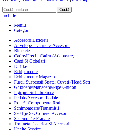
Caută
Închide
Meniu
Categorii
Accesorii Bicicleta
Anvelope – Camere-Accesorii
Biciclete
Cadre/Urechi Cadru (Adaptoare)
Casti Si Ochelari
E-Bike
Echipamente
Echipamente Magazin
Furci; Suspensii Spate; Cuveti (Head Set)
Ghidoane/Mansoane/Pipe Ghidon
Ingrijire Si Lubrefiere
Pedale/Accesorii Pedale
Roti Si Componente Roti
Schimbatoare/Transmisii
Sei/Tije Sa; Coliere; Accesorii
Sisteme De Franare
Trotineta Electrica Si Accesorii
Unelte Service