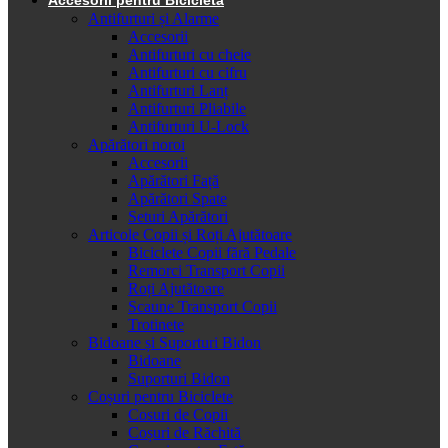
Antifurturi și Alarme
Accesorii
Antifurturi cu cheie
Antifurturi cu cifru
Antifurturi Lanț
Antifurturi Pliabile
Antifurturi U-Lock
Apărători noroi
Accesorii
Apărători Față
Apărători Spate
Seturi Apărători
Articole Copii și Roți Ajutătoare
Biciclete Copii fără Pedale
Remorci Transport Copii
Roți Ajutătoare
Scaune Transport Copii
Trotinete
Bidoane și Suporturi Bidon
Bidoane
Suporturi Bidon
Coșuri pentru Biciclete
Cosuri de Copii
Coșuri de Răchită