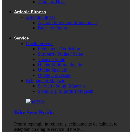
Tubulare-Head
Articole Fitness
Articole Fitness
Aparate fitness multifunctionale
Biciclete fitness
Service
Unelte Service
Echipament Workshop
Șuruburi / Piulițe / Șaibe
Truse de Scule
Unelte Multifuncționale
Unelte Speciale
Unelte Universale
Echipament Magazin
Servicii / Soluții Magazin
Standuri și Suporturi Magazin
Bike Serv Brăila
Pentru reparații, întreținere și echipamente de calitate, te
așteptăm cu drag la service-ul nostru.