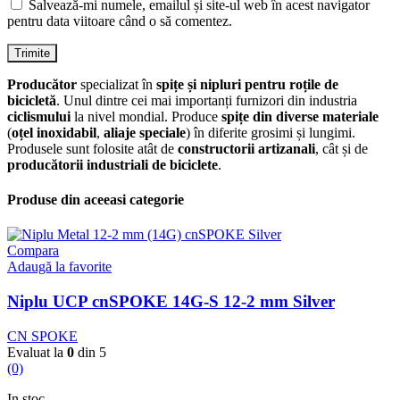
Salvează-mi numele, emailul și site-ul web în acest navigator
pentru data viitoare când o să comentez.
Producător
specializat în
spițe și nipluri pentru roțile de
bicicletă
. Unul dintre cei mai importanți furnizori din industria
ciclismului
la nivel mondial. Produce
spițe din diverse materiale
(
oțel inoxidabil
,
aliaje speciale
) în diferite grosimi și lungimi.
Produsele sunt folosite atât de
constructorii artizanali
, cât și de
producătorii industriali de biciclete
.
Produse din aceeasi categorie
Compara
Adaugă la favorite
Niplu UCP cnSPOKE 14G-S 12-2 mm Silver
CN SPOKE
Evaluat la
0
din 5
(0)
In stoc