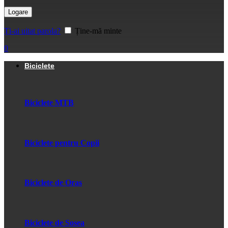
Logare
Ți-ai uitat parola?
Ține-mă minte
0
Biciclete
Biciclete MTB
Biciclete pentru Copii
Biciclete de Oras
Biciclete de Sosea