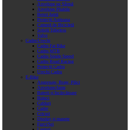
Anvelope pe Sârmă
Anvelope Pliabile
Benzi Jantă
Protecții Antipana
Cameră de Bicicletă
Soluții Tubeless
Valve
Cadre/Urechi
Cadru Fat Bike
Cadru MTB
Cadru Single Speed
Cadru Road Racing
Protecții Cadru
Urechi Cadru
E-Bike
Angrenaje, Brațe, Plăci
Anvelope/Jante
Baterii și încărcătoare
Butuci
Cabluri
Cadre
Cricuri
Display și manete
Furci/Șei
Lanțuri