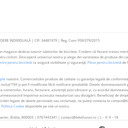
DERE INDIVIDUALĂ | CIF: 34481979 | Reg. Com: F09/379/2015
 magazin dedicat tuturor iubitorilor de biciclete. Credem că fiecare traseu merit
 ciclism. Descoperă universul nostru și alege din varietatea de produse din cat
ini pentru bicicletă
ce asigură vizibilitate și siguranță,
Piese pentru bicicletă
de î
iile
noastre. Comercializăm produse de calitate cu garanția legală de conformitat
 includ TVA și pot fi modificate fără notificare prealabilă. Datele dumneavoastr
ea comenzilor, livrare, facturare, asistență post-vânzare și, cu acordul dumne
neavoastră împotriva accesului neautorizat sau divulgării. Beneficiați de dreptul 
olicitări legate de datele personale sau reclamații, ne puteți contacta la contact@b
i
Politica Cookie
disponibile pe site-ul nostru.
parter, Brăila, 800003 | 0767443341 | contact@bikefusion.ro | L – V: 9 – 18