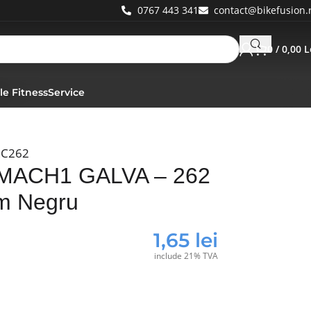
0767 443 341
contact@bikefusion.
0
/
0,00
L
ru
le Fitness
Service
RC262
 MACH1 GALVA – 262
m Negru
1,65
lei
include 21% TVA