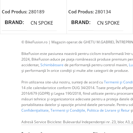
Adaugă În Coș
Adaugă În Coș
Cod Produs:
280189
Cod Produs:
280134
CN SPOKE
CN SPOKE
BRAND
BRAND
© BikeFusion.ro | Magazin operat de GHETU M.GABRIEL ÎNTREPRIN
BikeFusion este pasiunea noastră pentru ciclism transformată într-un
2024, BikeFusion aduce pe piața românească produse premium pentru
accidentat,
Schimbătoare
de performanță pentru control maxim,
Lum
și performanță în orice condiții și multe alte categorii de produse.
Prin utilizarea site-ului nostru, sunteți de acord cu
Termenii și Condiț
14 zile calendaristice conform OUG 34/2014. Toate prețurile afișate
2016/679 (GDPR) și Legea 190/2018, fiind utilizate pentru procesar
măsuri tehnice și organizatorice adecvate pentru a proteja datele dum
portabilitatea datelor și opoziție privind datele personale. Pentru s
Confidențialitate
,
Termenii și Condițiile,
Politica de Livrare și Retur
ș
Adresă Service Biciclete: Bulevardul Independenței nr. 23, bloc A3, 