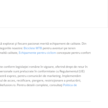
ă explorat și fiecare pasionat merită echipament de calitate. Din
egoriile noastre:
Biciclete MTB
pentru aventuri pe teren
naltă calitate,
Echipamente pentru ciclism
concepute pentru confort
e conform legislației române în vigoare, oferind drept de retur în
ă personale sunt prelucrate în conformitate cu Regulamentul (UE)
avoastră expres, pentru comunicări de marketing. Implementăm
de acces, rectificare, ștergere, restricționare a prelucrării,
ikefusion.ro. Pentru detalii complete, consultați
Politica de