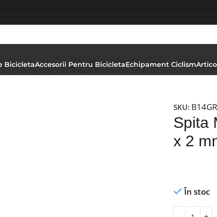
te Stainless (Inox)
Spita MACH1 GALVA – 262 x 2 mm Neg
 Bicicleta
Accesorii Pentru Bicicleta
Echipament Ciclism
Artico
B14G
SKU:
Spita
x 2 m
În stoc