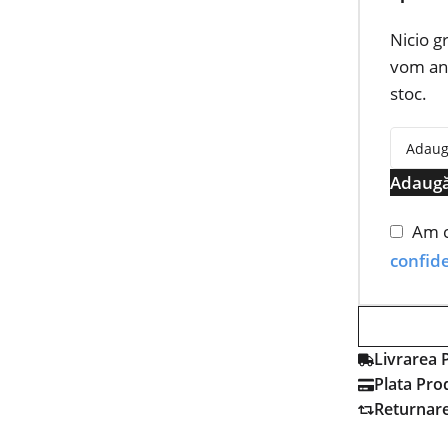
Nicio g
vom anu
stoc.
Adaugă
Am c
confide
Livrarea 
Plata Pro
Returnar