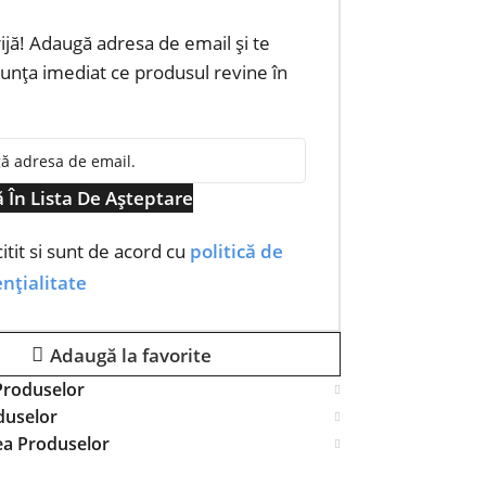
rijă! Adaugă adresa de email și te
nța imediat ce produsul revine în
 În Lista De Așteptare
itit si sunt de acord cu
politică de
nțialitate
Adaugă la favorite
Produselor
duselor
ea Produselor