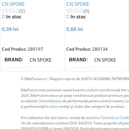
CN SPOKE
CN SPOKE
(0)
(0)
In stoc
In stoc
0,39
lei
0,88
lei
Adaugă În Coș
Adaugă În Coș
Cod Produs:
280197
Cod Produs:
280134
CN SPOKE
CN SPOKE
BRAND
BRAND
© BikeFusion.ro | Magazin operat de GHETU M.GABRIEL ÎNTREPRIN
BikeFusion este pasiunea noastră pentru ciclism transformată într-un
2024, BikeFusion aduce pe piața românească produse premium pentru
accidentat,
Schimbătoare
de performanță pentru control maxim,
Lum
și performanță în orice condiții și multe alte categorii de produse.
Prin utilizarea site-ului nostru, sunteți de acord cu
Termenii și Condiț
14 zile calendaristice conform OUG 34/2014. Toate prețurile afișate
2016/679 (GDPR) și Legea 190/2018, fiind utilizate pentru procesar