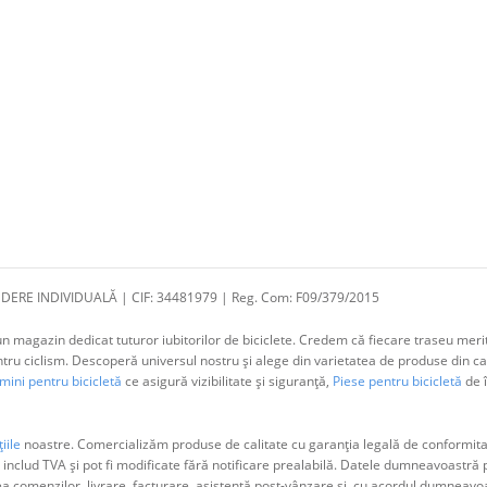
DERE INDIVIDUALĂ | CIF: 34481979 | Reg. Com: F09/379/2015
 magazin dedicat tuturor iubitorilor de biciclete. Credem că fiecare traseu merit
 ciclism. Descoperă universul nostru și alege din varietatea de produse din cat
ini pentru bicicletă
ce asigură vizibilitate și siguranță,
Piese pentru bicicletă
de î
iile
noastre. Comercializăm produse de calitate cu garanția legală de conformitat
 includ TVA și pot fi modificate fără notificare prealabilă. Datele dumneavoastr
ea comenzilor, livrare, facturare, asistență post-vânzare și, cu acordul dumne