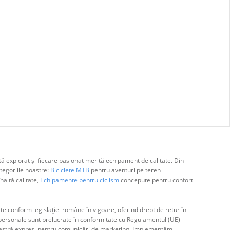
ă explorat și fiecare pasionat merită echipament de calitate. Din
egoriile noastre:
Biciclete MTB
pentru aventuri pe teren
naltă calitate,
Echipamente pentru ciclism
concepute pentru confort
e conform legislației române în vigoare, oferind drept de retur în
ă personale sunt prelucrate în conformitate cu Regulamentul (UE)
avoastră expres, pentru comunicări de marketing. Implementăm