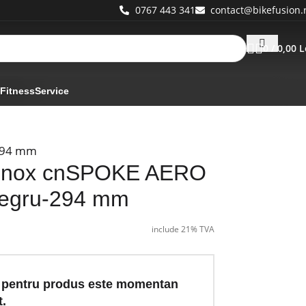
0767 443 341
contact@bikefusion.
0
/
0,00
L
94 mm
 Fitness
Service
294 mm
 Inox cnSPOKE AERO
egru-294 mm
include 21% TVA
 pentru produs este momentan
t.