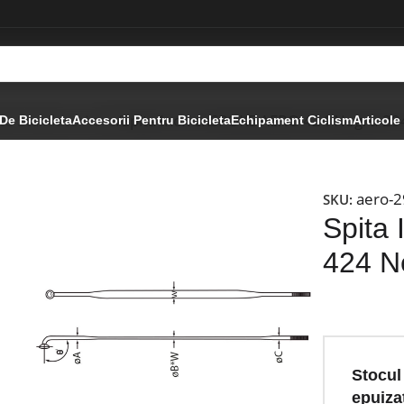
te Stainless Aero
Spita Inox cnSPOKE AERO 424 Negru-2
De Bicicleta
Accesorii Pentru Bicicleta
Echipament Ciclism
Articole
aero-
SKU:
Spita
424 N
Stocul
epuiza