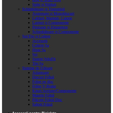
Spițe și Nipluri
Schimbătoare și Transmisii
Angrenaje și Monoblocuri
Cabluri, Mantale, Capete
Lanțuri și Componente
Pinioane și Distanțiere
Schimbătoare și Componente
Șei/Tije și Coliere
Accesorii
Coliere Șa
Huse Șa
Șei
Sistem VeloFit
Tije Șa
Sisteme de Frânare
Adaptoare
Discuri Frână
Frâne pe disc
Frâne V-Brake
Kituri Aerisire/Componente
Manete Frână
Plăcuțe Frână Disc
Saboti Frână
Accesorii pentru Bicicleta