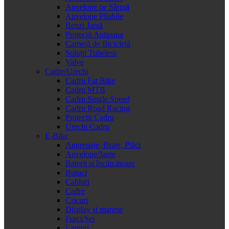
Anvelope pe Sârmă
Anvelope Pliabile
Benzi Jantă
Protecții Antipana
Cameră de Bicicletă
Soluții Tubeless
Valve
Cadre/Urechi
Cadru Fat Bike
Cadru MTB
Cadru Single Speed
Cadru Road Racing
Protecții Cadru
Urechi Cadru
E-Bike
Angrenaje, Brațe, Plăci
Anvelope/Jante
Baterii și încărcătoare
Butuci
Cabluri
Cadre
Cricuri
Display și manete
Furci/Șei
Lanțuri