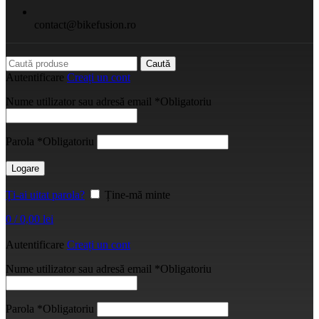
contact@bikefusion.ro
Caută
Autentificare
Creați un cont
Nume utilizator sau adresă email
*
Obligatoriu
Parola
*
Obligatoriu
Logare
Ți-ai uitat parola?
Ține-mă minte
0
/
0,00
lei
Autentificare
Creați un cont
Nume utilizator sau adresă email
*
Obligatoriu
Parola
*
Obligatoriu