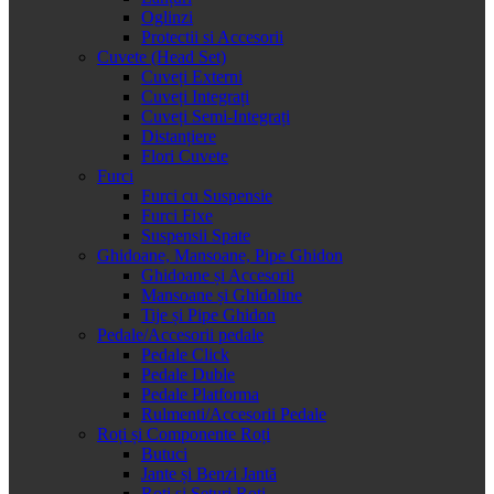
Oglinzi
Protectii si Accesorii
Cuvete (Head Set)
Cuveți Externi
Cuveți Integrați
Cuveți Semi-Integrați
Distanțiere
Flori Cuvete
Furci
Furci cu Suspensie
Furci Fixe
Suspensii Spate
Ghidoane, Mansoane, Pipe Ghidon
Ghidoane și Accesorii
Mansoane și Ghidoline
Tije și Pipe Ghidon
Pedale/Accesorii pedale
Pedale Click
Pedale Duble
Pedale Platforma
Rulmenti/Accesorii Pedale
Roți și Componente Roți
Butuci
Jante și Benzi Jantă
Roți și Seturi Roți