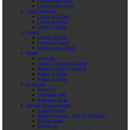
Coșuri pentru Față
Coșuri pentru Spate
Cricuri Bicicletă
Cricuri de E-Bike
Cricuri de Mijloc
Cricuri de Spate
Lumini
Lumini cu USB
Lumini pe baterie
Lumini pentru dinam
Pompe
Accesorii
Cartușe / Suporturi Cartușe
Pompe de Furcă / Tubeless
Pompe de Mână
Pompe de Picior
Portbagaje
Accesorii
Portbagaje Față
Portbagaje Spate
Rucsaci, Bagaje, Borsete
Bagaje Ghidon
Bagaje Portbagaj / Cutii de Transport
Borsete Cadru
Borsete Șa