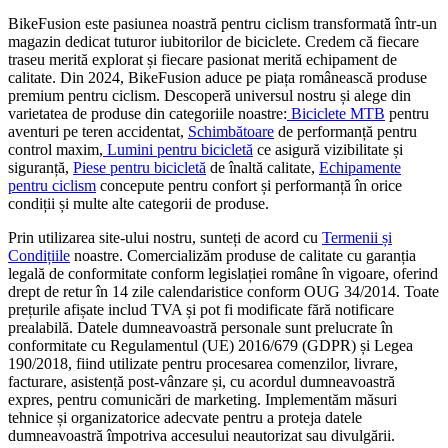
BikeFusion este pasiunea noastră pentru ciclism transformată într-un
magazin dedicat tuturor iubitorilor de biciclete. Credem că fiecare
traseu merită explorat și fiecare pasionat merită echipament de
calitate. Din 2024, BikeFusion aduce pe piața românească produse
premium pentru ciclism. Descoperă universul nostru și alege din
varietatea de produse din categoriile noastre:
Biciclete MTB
pentru
aventuri pe teren accidentat,
Schimbătoare
de performanță pentru
control maxim,
Lumini pentru bicicletă
ce asigură vizibilitate și
siguranță,
Piese pentru bicicletă
de înaltă calitate,
Echipamente
pentru ciclism
concepute pentru confort și performanță în orice
condiții și multe alte categorii de produse.
Prin utilizarea site-ului nostru, sunteți de acord cu
Termenii și
Condițiile
noastre. Comercializăm produse de calitate cu garanția
legală de conformitate conform legislației române în vigoare, oferind
drept de retur în 14 zile calendaristice conform OUG 34/2014. Toate
prețurile afișate includ TVA și pot fi modificate fără notificare
prealabilă. Datele dumneavoastră personale sunt prelucrate în
conformitate cu Regulamentul (UE) 2016/679 (GDPR) și Legea
190/2018, fiind utilizate pentru procesarea comenzilor, livrare,
facturare, asistență post-vânzare și, cu acordul dumneavoastră
expres, pentru comunicări de marketing. Implementăm măsuri
tehnice și organizatorice adecvate pentru a proteja datele
dumneavoastră împotriva accesului neautorizat sau divulgării.