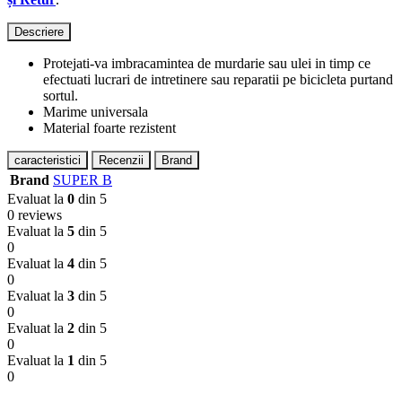
Descriere
Protejati-va imbracamintea de murdarie sau ulei in timp ce
efectuati lucrari de intretinere sau reparatii pe bicicleta purtand
sortul.
Marime universala
Material foarte rezistent
caracteristici
Recenzii
Brand
Brand
SUPER B
Evaluat la
0
din 5
0 reviews
Evaluat la
5
din 5
0
Evaluat la
4
din 5
0
Evaluat la
3
din 5
0
Evaluat la
2
din 5
0
Evaluat la
1
din 5
0