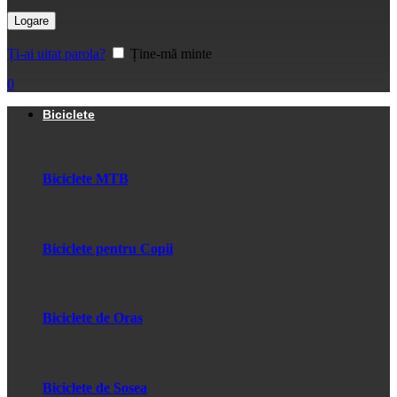
Logare
Ți-ai uitat parola?
Ține-mă minte
0
Biciclete
Biciclete MTB
Biciclete pentru Copii
Biciclete de Oras
Biciclete de Sosea