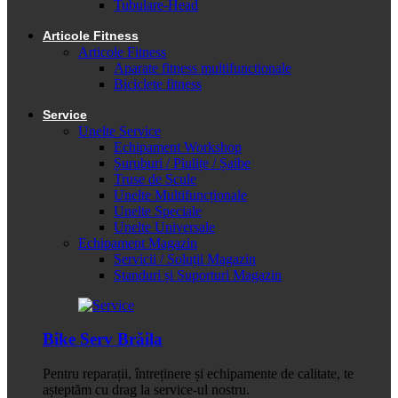
Tubulare-Head
Articole Fitness
Articole Fitness
Aparate fitness multifunctionale
Biciclete fitness
Service
Unelte Service
Echipament Workshop
Șuruburi / Piulițe / Șaibe
Truse de Scule
Unelte Multifuncționale
Unelte Speciale
Unelte Universale
Echipament Magazin
Servicii / Soluții Magazin
Standuri și Suporturi Magazin
Bike Serv Brăila
Pentru reparații, întreținere și echipamente de calitate, te
așteptăm cu drag la service-ul nostru.