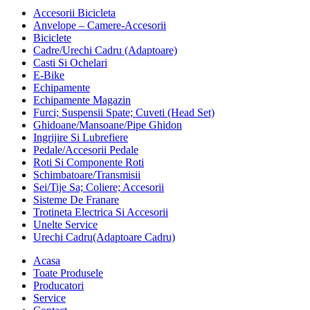
Accesorii Bicicleta
Anvelope – Camere-Accesorii
Biciclete
Cadre/Urechi Cadru (Adaptoare)
Casti Si Ochelari
E-Bike
Echipamente
Echipamente Magazin
Furci; Suspensii Spate; Cuveti (Head Set)
Ghidoane/Mansoane/Pipe Ghidon
Ingrijire Si Lubrefiere
Pedale/Accesorii Pedale
Roti Si Componente Roti
Schimbatoare/Transmisii
Sei/Tije Sa; Coliere; Accesorii
Sisteme De Franare
Trotineta Electrica Si Accesorii
Unelte Service
Urechi Cadru(Adaptoare Cadru)
Acasa
Toate Produsele
Producatori
Service