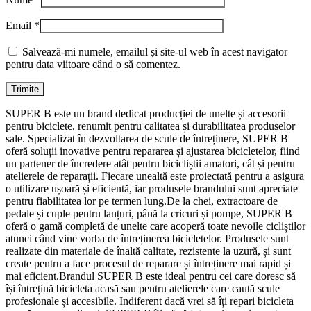
Email
*
Salvează-mi numele, emailul și site-ul web în acest navigator
pentru data viitoare când o să comentez.
SUPER B este un brand dedicat producției de unelte și accesorii
pentru biciclete, renumit pentru calitatea și durabilitatea produselor
sale. Specializat în dezvoltarea de scule de întreținere, SUPER B
oferă soluții inovative pentru repararea și ajustarea bicicletelor, fiind
un partener de încredere atât pentru bicicliștii amatori, cât și pentru
atelierele de reparații. Fiecare unealtă este proiectată pentru a asigura
o utilizare ușoară și eficientă, iar produsele brandului sunt apreciate
pentru fiabilitatea lor pe termen lung.De la chei, extractoare de
pedale și cuple pentru lanțuri, până la cricuri și pompe, SUPER B
oferă o gamă completă de unelte care acoperă toate nevoile cicliștilor
atunci când vine vorba de întreținerea bicicletelor. Produsele sunt
realizate din materiale de înaltă calitate, rezistente la uzură, și sunt
create pentru a face procesul de reparare și întreținere mai rapid și
mai eficient.Brandul SUPER B este ideal pentru cei care doresc să
își întrețină bicicleta acasă sau pentru atelierele care caută scule
profesionale și accesibile. Indiferent dacă vrei să îți repari bicicleta