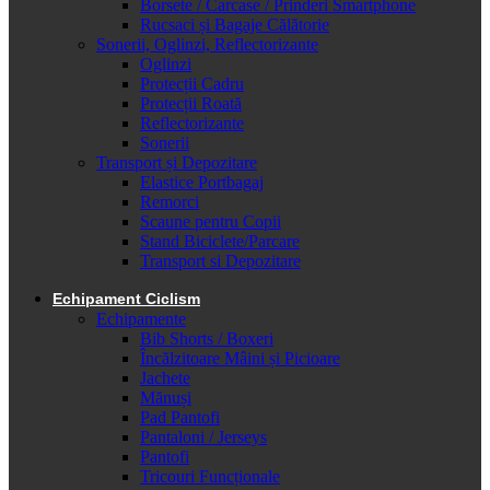
Borsete / Carcase / Prinderi Smartphone
Rucsaci și Bagaje Călătorie
Sonerii, Oglinzi, Reflectorizante
Oglinzi
Protecții Cadru
Protecții Roată
Reflectorizante
Sonerii
Transport și Depozitare
Elastice Portbagaj
Remorci
Scaune pentru Copii
Stand Biciclete/Parcare
Transport si Depozitare
Echipament Ciclism
Echipamente
Bib Shorts / Boxeri
Încălzitoare Mâini și Picioare
Jachete
Mănuși
Pad Pantofi
Pantaloni / Jerseys
Pantofi
Tricouri Funcționale