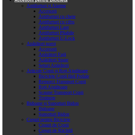
Antifurturi și Alarme
Accesorii
Antifurturi cu cheie
Antifurturi cu cifru
Antifurturi Lanț
Antifurturi Pliabile
Antifurturi U-Lock
Apărători noroi
Accesorii
Apărători Față
Apărători Spate
Seturi Apărători
Articole Copii și Roți Ajutătoare
Biciclete Copii fără Pedale
Remorci Transport Copii
Roți Ajutătoare
Scaune Transport Copii
Trotinete
Bidoane și Suporturi Bidon
Bidoane
Suporturi Bidon
Coșuri pentru Biciclete
Cosuri de Copii
Coșuri de Răchită