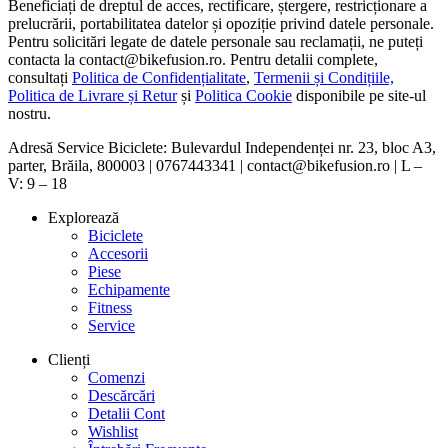
Beneficiați de dreptul de acces, rectificare, ștergere, restricționare a
prelucrării, portabilitatea datelor și opoziție privind datele personale.
Pentru solicitări legate de datele personale sau reclamații, ne puteți
contacta la contact@bikefusion.ro. Pentru detalii complete,
consultați
Politica de Confidențialitate
,
Termenii și Condițiile,
Politica de Livrare și Retur
și
Politica Cookie
disponibile pe site-ul
nostru.
Adresă Service Biciclete: Bulevardul Independenței nr. 23, bloc A3,
parter, Brăila, 800003 | 0767443341 | contact@bikefusion.ro | L –
V: 9 – 18
Explorează
Biciclete
Accesorii
Piese
Echipamente
Fitness
Service
Clienți
Comenzi
Descărcări
Detalii Cont
Wishlist