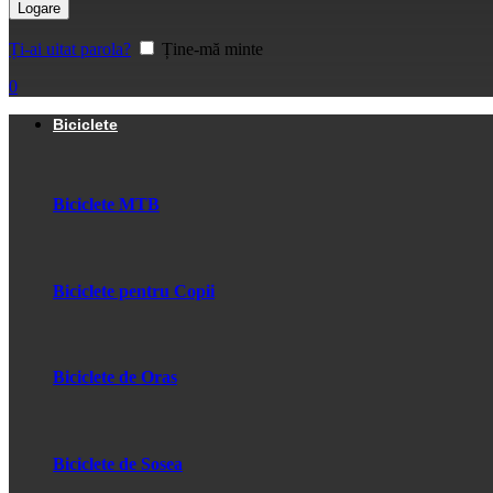
Logare
Ți-ai uitat parola?
Ține-mă minte
0
Biciclete
Biciclete MTB
Biciclete pentru Copii
Biciclete de Oras
Biciclete de Sosea