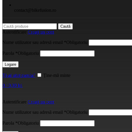
contact@bikefusion.ro
Caută
Autentificare
Creați un cont
Nume utilizator sau adresă email
*
Obligatoriu
Parola
*
Obligatoriu
Logare
Ți-ai uitat parola?
Ține-mă minte
0
/
0,00
lei
Autentificare
Creați un cont
Nume utilizator sau adresă email
*
Obligatoriu
Parola
*
Obligatoriu