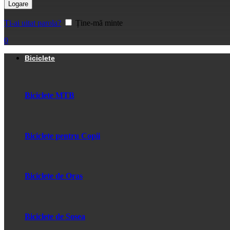
Logare
Ți-ai uitat parola?
Ține-mă minte
0
Biciclete
Biciclete MTB
Biciclete pentru Copii
Biciclete de Oras
Biciclete de Sosea