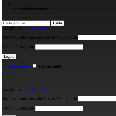
contact@bikefusion.ro
Caută
Autentificare
Creați un cont
Nume utilizator sau adresă email
*
Obligatoriu
Parola
*
Obligatoriu
Logare
Ți-ai uitat parola?
Ține-mă minte
0
/
0,00
lei
Autentificare
Creați un cont
Nume utilizator sau adresă email
*
Obligatoriu
Parola
*
Obligatoriu