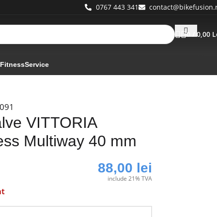
0767 443 341
contact@bikefusion.
0
/
0,00
L
 Fitness
Service
091
alve VITTORIA
ess Multiway 40 mm
88,00
lei
include 21% TVA
at