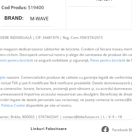
Cod Produs:
519400
M-WAVE
BRAND
DERE INDIVIDUALĂ | CIF: 34481979 | Reg. Com: F09/379/2015
 magazin dedicat tuturor iubitorilor de biciclete. Credem că fiecare traseu merit
 ciclism. Descoperă universul nostru și alege din varietatea de produse din cat
ini pentru bicicletă
ce asigură vizibilitate și siguranță,
Piese pentru bicicletă
de î
iile
noastre. Comercializăm produse de calitate cu garanția legală de conformitat
 includ TVA și pot fi modificate fără notificare prealabilă. Datele dumneavoastr
ea comenzilor, livrare, facturare, asistență post-vânzare și, cu acordul dumne
neavoastră împotriva accesului neautorizat sau divulgării. Beneficiați de dreptul 
olicitări legate de datele personale sau reclamații, ne puteți contacta la contact@b
i
Politica Cookie
disponibile pe site-ul nostru.
parter, Brăila, 800003 | 0767443341 | contact@bikefusion.ro | L – V: 9 – 18
Linkuri Folositoare
Facebook Bi