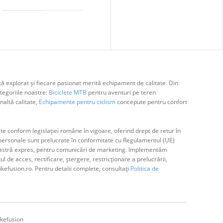
ă explorat și fiecare pasionat merită echipament de calitate. Din
egoriile noastre:
Biciclete MTB
pentru aventuri pe teren
naltă calitate,
Echipamente pentru ciclism
concepute pentru confort
e conform legislației române în vigoare, oferind drept de retur în
ă personale sunt prelucrate în conformitate cu Regulamentul (UE)
avoastră expres, pentru comunicări de marketing. Implementăm
de acces, rectificare, ștergere, restricționare a prelucrării,
ikefusion.ro. Pentru detalii complete, consultați
Politica de
kefusion