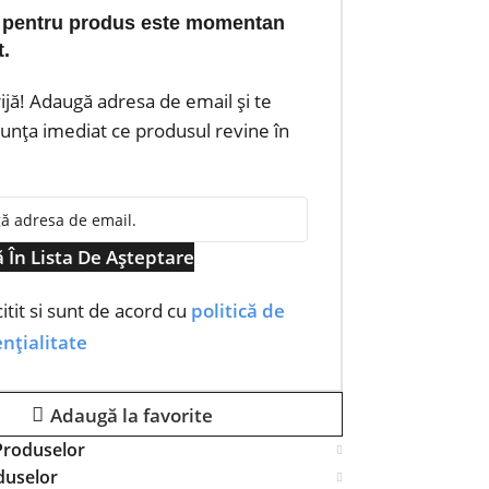
 pentru produs este momentan
t.
rijă! Adaugă adresa de email și te
nța imediat ce produsul revine în
 În Lista De Așteptare
itit si sunt de acord cu
politică de
nțialitate
Adaugă la favorite
Produselor
duselor