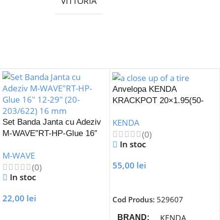
VITTORIA
Anvelopa KENDA
KRACKPOT 20×1.95(50-
406) K-907-Portocaliu
KENDA
Set Banda Janta cu Adeziv
(0)
M-WAVE”RT-HP-Glue 16″
In stoc
12-29″ (20-203/622) 16 mm
M-WAVE
55,00
lei
(0)
In stoc
Adaugă În Coș
22,00
lei
Cod Produs:
529607
Adaugă În Coș
KENDA
BRAND