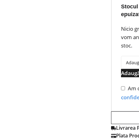
Stocul
epuiza
Nicio g
vom anu
stoc.
Adaugă
Am c
confide
Livrarea 
Plata Pro