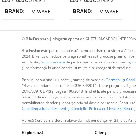
Cod Produs:
519341
Cod Produs:
519342
M-WAVE
M-WAVE
BRAND
BRAND
© BikeFusion.ro | Magazin operat de GHETU M.GABRIEL ÎNTREPRIN
BikeFusion este pasiunea noastră pentru ciclism transformată într-un
2024, BikeFusion aduce pe piața românească produse premium pentru
accidentat,
Schimbătoare
de performanță pentru control maxim,
Lum
și performanță în orice condiții și multe alte categorii de produse.
Prin utilizarea site-ului nostru, sunteți de acord cu
Termenii și Condiț
14 zile calendaristice conform OUG 34/2014. Toate prețurile afișate
2016/679 (GDPR) și Legea 190/2018, fiind utilizate pentru procesar
măsuri tehnice și organizatorice adecvate pentru a proteja datele dum
portabilitatea datelor și opoziție privind datele personale. Pentru s
Confidențialitate
,
Termenii și Condițiile,
Politica de Livrare și Retur
ș
Adresă Service Biciclete: Bulevardul Independenței nr. 23, bloc A3, 
Explorează
Clienți