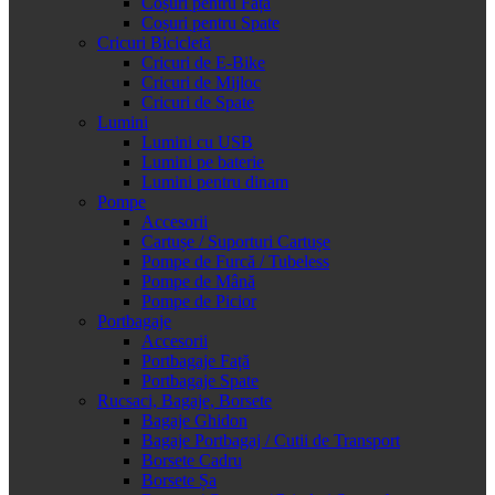
Coșuri pentru Față
Coșuri pentru Spate
Cricuri Bicicletă
Cricuri de E-Bike
Cricuri de Mijloc
Cricuri de Spate
Lumini
Lumini cu USB
Lumini pe baterie
Lumini pentru dinam
Pompe
Accesorii
Cartușe / Suporturi Cartușe
Pompe de Furcă / Tubeless
Pompe de Mână
Pompe de Picior
Portbagaje
Accesorii
Portbagaje Față
Portbagaje Spate
Rucsaci, Bagaje, Borsete
Bagaje Ghidon
Bagaje Portbagaj / Cutii de Transport
Borsete Cadru
Borsete Șa