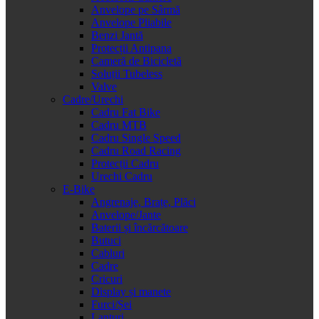
Anvelope pe Sârmă
Anvelope Pliabile
Benzi Jantă
Protecții Antipana
Cameră de Bicicletă
Soluții Tubeless
Valve
Cadre/Urechi
Cadru Fat Bike
Cadru MTB
Cadru Single Speed
Cadru Road Racing
Protecții Cadru
Urechi Cadru
E-Bike
Angrenaje, Brațe, Plăci
Anvelope/Jante
Baterii și încărcătoare
Butuci
Cabluri
Cadre
Cricuri
Display și manete
Furci/Șei
Lanțuri