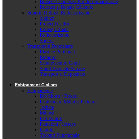
Borsete / Carcase / Prinderi Smartphone
Rucsaci și Bagaje Călătorie
Sonerii, Oglinzi, Reflectorizante
Oglinzi
Protecții Cadru
Protecții Roată
Reflectorizante
Sonerii
Transport și Depozitare
Elastice Portbagaj
Remorci
Scaune pentru Copii
Stand Biciclete/Parcare
Transport si Depozitare
Echipament Ciclism
Echipamente
Bib Shorts / Boxeri
Încălzitoare Mâini și Picioare
Jachete
Mănuși
Pad Pantofi
Pantaloni / Jerseys
Pantofi
Tricouri Funcționale