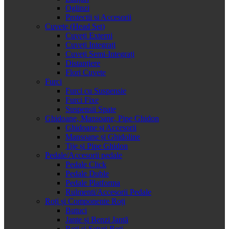
Oglinzi
Protectii si Accesorii
Cuvete (Head Set)
Cuveți Externi
Cuveți Integrați
Cuveți Semi-Integrați
Distanțiere
Flori Cuvete
Furci
Furci cu Suspensie
Furci Fixe
Suspensii Spate
Ghidoane, Mansoane, Pipe Ghidon
Ghidoane și Accesorii
Mansoane și Ghidoline
Tije și Pipe Ghidon
Pedale/Accesorii pedale
Pedale Click
Pedale Duble
Pedale Platforma
Rulmenti/Accesorii Pedale
Roți și Componente Roți
Butuci
Jante și Benzi Jantă
Roți și Seturi Roți