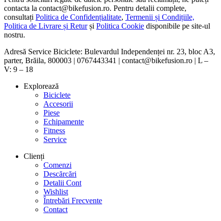
contacta la contact@bikefusion.ro. Pentru detalii complete,
consultați
Politica de Confidențialitate
,
Termenii și Condițiile,
Politica de Livrare și Retur
și
Politica Cookie
disponibile pe site-ul
nostru.
Adresă Service Biciclete: Bulevardul Independenței nr. 23, bloc A3,
parter, Brăila, 800003 | 0767443341 | contact@bikefusion.ro | L –
V: 9 – 18
Explorează
Biciclete
Accesorii
Piese
Echipamente
Fitness
Service
Clienți
Comenzi
Descărcări
Detalii Cont
Wishlist
Întrebări Frecvente
Contact