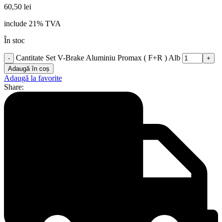
60,50
lei
include 21% TVA
În stoc
Cantitate Set V-Brake Aluminiu Promax ( F+R ) Alb
Adaugă în coș
Adaugă la favorite
Share: