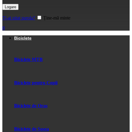
Logare
Ți-ai uitat parola?
Ține-mă minte
0
Biciclete
Biciclete MTB
Biciclete pentru Copii
Biciclete de Oras
Biciclete de Sosea