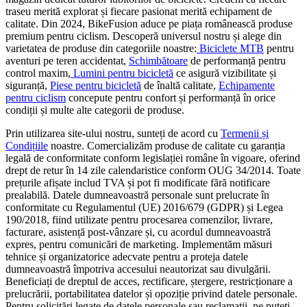
traseu merită explorat și fiecare pasionat merită echipament de
calitate. Din 2024, BikeFusion aduce pe piața românească produse
premium pentru ciclism. Descoperă universul nostru și alege din
varietatea de produse din categoriile noastre:
Biciclete MTB
pentru
aventuri pe teren accidentat,
Schimbătoare
de performanță pentru
control maxim,
Lumini pentru bicicletă
ce asigură vizibilitate și
siguranță,
Piese pentru bicicletă
de înaltă calitate,
Echipamente
pentru ciclism
concepute pentru confort și performanță în orice
condiții și multe alte categorii de produse.
Prin utilizarea site-ului nostru, sunteți de acord cu
Termenii și
Condițiile
noastre. Comercializăm produse de calitate cu garanția
legală de conformitate conform legislației române în vigoare, oferind
drept de retur în 14 zile calendaristice conform OUG 34/2014. Toate
prețurile afișate includ TVA și pot fi modificate fără notificare
prealabilă. Datele dumneavoastră personale sunt prelucrate în
conformitate cu Regulamentul (UE) 2016/679 (GDPR) și Legea
190/2018, fiind utilizate pentru procesarea comenzilor, livrare,
facturare, asistență post-vânzare și, cu acordul dumneavoastră
expres, pentru comunicări de marketing. Implementăm măsuri
tehnice și organizatorice adecvate pentru a proteja datele
dumneavoastră împotriva accesului neautorizat sau divulgării.
Beneficiați de dreptul de acces, rectificare, ștergere, restricționare a
prelucrării, portabilitatea datelor și opoziție privind datele personale.
Pentru solicitări legate de datele personale sau reclamații, ne puteți