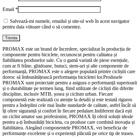
Email
*
Salvează-mi numele, emailul și site-ul web în acest navigator
pentru data viitoare când o să comentez.
PROMAX este un brand de încredere, specializat în producția de
componente pentru biciclete, recunoscut pentru calitatea și
fiabilitatea produselor sale. Cu o gamă variată de piese esențiale,
cum ar fi frâne, ghidoane, butuci, stem-uri și alte componente de
performanță, PROMAX este o alegere populară printre cicliștii care
doresc să îmbunătățească performanța bicicletei lor.Produsele
PROMAX sunt proiectate pentru a asigura o performanță superioară
și o durabilitate pe termen lung, fiind utilizate de cicliști din diferite
discipline, inclusiv MTB, șosea și ciclism urban. Fiecare
componentă este realizată cu atenție la detalii și este testată riguros
pentru a îndeplini cele mai înalte standarde de calitate, astfel încât să
îți ofere siguranță și confort în fiecare pedalare.Indiferent dacă ești
un ciclist amator sau profesionist, PROMAX îți oferă soluții ideale
pentru a-ți îmbunătăți bicicleta, cu produse care combină inovația și
fiabilitatea. Alegând componentele PROMAX, vei beneficia de
performanțe excelente și o experiență plăcută pe orice tip de traseu.