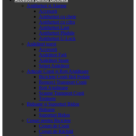
Antifurturi și Alarme
Accesorii
Antifurturi cu cheie
Antifurturi cu cifru
Antifurturi Lanț
Antifurturi Pliabile
Antifurturi U-Lock
Apărători noroi
Accesorii
Apărători Față
Apărători Spate
Seturi Apărători
Articole Copii și Roți Ajutătoare
Biciclete Copii fără Pedale
Remorci Transport Copii
Roți Ajutătoare
Scaune Transport Copii
Trotinete
Bidoane și Suporturi Bidon
Bidoane
Suporturi Bidon
Coșuri pentru Biciclete
Cosuri de Copii
Coșuri de Răchită