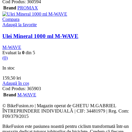
Cod Produs:
360594
Brand
PROMAX
Compara
Adaugă la favorite
Ulei Mineral 1000 ml M-WAVE
M-WAVE
Evaluat la
0
din 5
(0)
In stoc
159,50
lei
Adaugă în coș
Cod Produs:
365903
Brand
M-WAVE
© BikeFusion.ro | Magazin operat de GHETU M.GABRIEL
ÎNTREPRINDERE INDIVIDUALĂ | CIF: 34481979 | Reg. Com:
F09/379/2015
BikeFusion este pasiunea noastră pentru ciclism transformată într-un
magazin dedicat tuturor iubitorilor de biciclete. Credem că fiecare