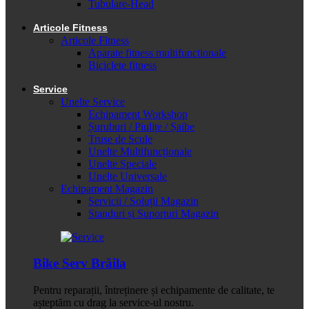
Tubulare-Head
Articole Fitness
Articole Fitness
Aparate fitness multifunctionale
Biciclete fitness
Service
Unelte Service
Echipament Workshop
Șuruburi / Piulițe / Șaibe
Truse de Scule
Unelte Multifuncționale
Unelte Speciale
Unelte Universale
Echipament Magazin
Servicii / Soluții Magazin
Standuri și Suporturi Magazin
Bike Serv Brăila
Pentru reparații, întreținere și echipamente de calitate, te
așteptăm cu drag la service-ul nostru.