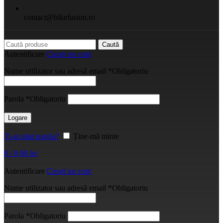
contact@bikefusion.ro
Caută
Autentificare
Creați un cont
Nume utilizator sau adresă email
*
Obligatoriu
Parola
*
Obligatoriu
Logare
Ți-ai uitat parola?
Ține-mă minte
0
/
0,00
lei
Autentificare
Creați un cont
Nume utilizator sau adresă email
*
Obligatoriu
Parola
*
Obligatoriu