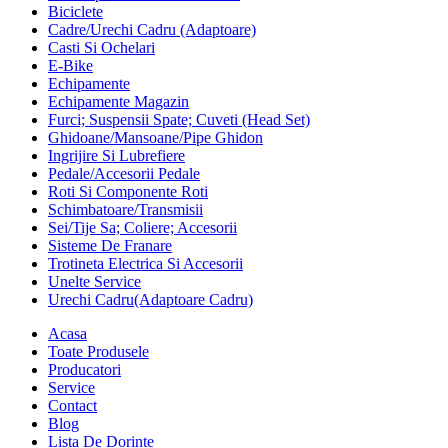
Biciclete
Cadre/Urechi Cadru (Adaptoare)
Casti Si Ochelari
E-Bike
Echipamente
Echipamente Magazin
Furci; Suspensii Spate; Cuveti (Head Set)
Ghidoane/Mansoane/Pipe Ghidon
Ingrijire Si Lubrefiere
Pedale/Accesorii Pedale
Roti Si Componente Roti
Schimbatoare/Transmisii
Sei/Tije Sa; Coliere; Accesorii
Sisteme De Franare
Trotineta Electrica Si Accesorii
Unelte Service
Urechi Cadru(Adaptoare Cadru)
Acasa
Toate Produsele
Producatori
Service
Contact
Blog
Lista De Dorințe