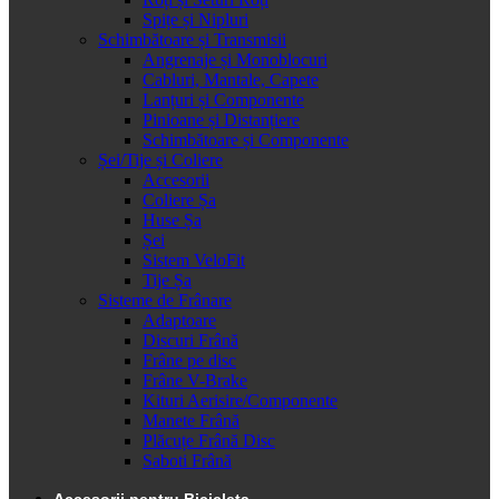
Spițe și Nipluri
Schimbătoare și Transmisii
Angrenaje și Monoblocuri
Cabluri, Mantale, Capete
Lanțuri și Componente
Pinioane și Distanțiere
Schimbătoare și Componente
Șei/Tije și Coliere
Accesorii
Coliere Șa
Huse Șa
Șei
Sistem VeloFit
Tije Șa
Sisteme de Frânare
Adaptoare
Discuri Frână
Frâne pe disc
Frâne V-Brake
Kituri Aerisire/Componente
Manete Frână
Plăcuțe Frână Disc
Saboti Frână
Accesorii pentru Bicicleta