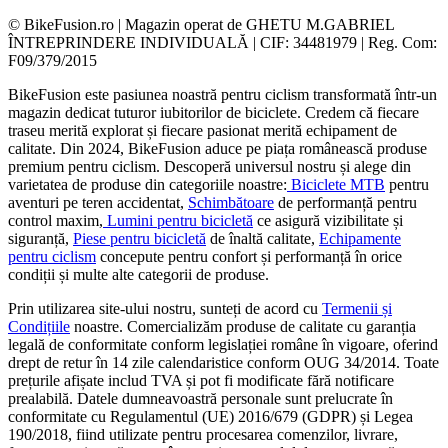
© BikeFusion.ro | Magazin operat de GHETU M.GABRIEL
ÎNTREPRINDERE INDIVIDUALĂ | CIF: 34481979 | Reg. Com:
F09/379/2015
BikeFusion este pasiunea noastră pentru ciclism transformată într-un
magazin dedicat tuturor iubitorilor de biciclete. Credem că fiecare
traseu merită explorat și fiecare pasionat merită echipament de
calitate. Din 2024, BikeFusion aduce pe piața românească produse
premium pentru ciclism. Descoperă universul nostru și alege din
varietatea de produse din categoriile noastre:
Biciclete MTB
pentru
aventuri pe teren accidentat,
Schimbătoare
de performanță pentru
control maxim,
Lumini pentru bicicletă
ce asigură vizibilitate și
siguranță,
Piese pentru bicicletă
de înaltă calitate,
Echipamente
pentru ciclism
concepute pentru confort și performanță în orice
condiții și multe alte categorii de produse.
Prin utilizarea site-ului nostru, sunteți de acord cu
Termenii și
Condițiile
noastre. Comercializăm produse de calitate cu garanția
legală de conformitate conform legislației române în vigoare, oferind
drept de retur în 14 zile calendaristice conform OUG 34/2014. Toate
prețurile afișate includ TVA și pot fi modificate fără notificare
prealabilă. Datele dumneavoastră personale sunt prelucrate în
conformitate cu Regulamentul (UE) 2016/679 (GDPR) și Legea
190/2018, fiind utilizate pentru procesarea comenzilor, livrare,