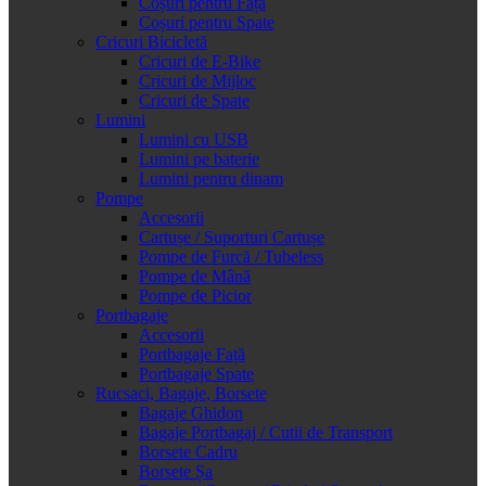
Coșuri pentru Față
Coșuri pentru Spate
Cricuri Bicicletă
Cricuri de E-Bike
Cricuri de Mijloc
Cricuri de Spate
Lumini
Lumini cu USB
Lumini pe baterie
Lumini pentru dinam
Pompe
Accesorii
Cartușe / Suporturi Cartușe
Pompe de Furcă / Tubeless
Pompe de Mână
Pompe de Picior
Portbagaje
Accesorii
Portbagaje Față
Portbagaje Spate
Rucsaci, Bagaje, Borsete
Bagaje Ghidon
Bagaje Portbagaj / Cutii de Transport
Borsete Cadru
Borsete Șa