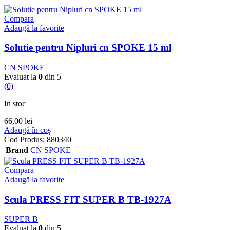
Compara
Adaugă la favorite
Solutie pentru Nipluri cn SPOKE 15 ml
CN SPOKE
Evaluat la
0
din 5
(0)
In stoc
66,00
lei
Adaugă în coș
Cod Produs:
880340
Brand
CN SPOKE
Compara
Adaugă la favorite
Scula PRESS FIT SUPER B TB-1927A
SUPER B
Evaluat la
0
din 5