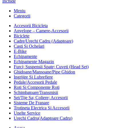
Închide
Meniu
Categorii
Accesorii Bicicleta
Anvelope – Camere-Accesorii
Biciclete
Cadre/Urechi Cadru (Adaptoare)
Casti Si Ochelari
E-Bike
Echipamente
Echipamente Magazin
Furci; Suspensii Spate; Cuveti (Head Set)
Ghidoane/Mansoane/Pipe Ghidon
Ingrijire Si Lubrefiere
Pedale/Accesorii Pedale
Roti Si Componente Roti
Schimbatoare/Transmisii
Sei/Tije Sa; Coliere; Accesorii
Sisteme De Franare
Trotineta Electrica Si Accesorii
Unelte Service
Urechi Cadru(Adaptoare Cadru)
Acasa