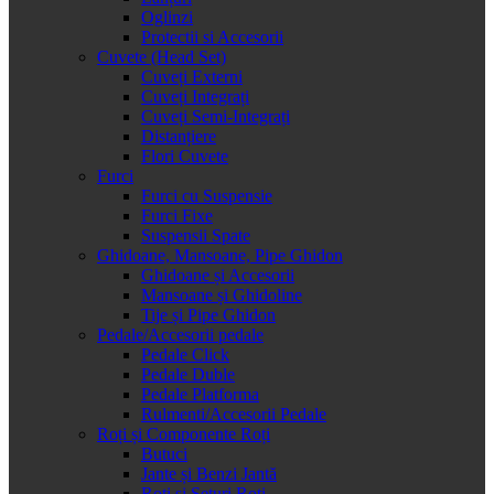
Oglinzi
Protectii si Accesorii
Cuvete (Head Set)
Cuveți Externi
Cuveți Integrați
Cuveți Semi-Integrați
Distanțiere
Flori Cuvete
Furci
Furci cu Suspensie
Furci Fixe
Suspensii Spate
Ghidoane, Mansoane, Pipe Ghidon
Ghidoane și Accesorii
Mansoane și Ghidoline
Tije și Pipe Ghidon
Pedale/Accesorii pedale
Pedale Click
Pedale Duble
Pedale Platforma
Rulmenti/Accesorii Pedale
Roți și Componente Roți
Butuci
Jante și Benzi Jantă
Roți și Seturi Roți