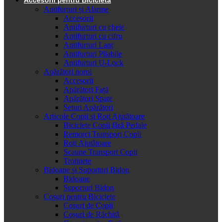
Antifurturi și Alarme
Accesorii
Antifurturi cu cheie
Antifurturi cu cifru
Antifurturi Lanț
Antifurturi Pliabile
Antifurturi U-Lock
Apărători noroi
Accesorii
Apărători Față
Apărători Spate
Seturi Apărători
Articole Copii și Roți Ajutătoare
Biciclete Copii fără Pedale
Remorci Transport Copii
Roți Ajutătoare
Scaune Transport Copii
Trotinete
Bidoane și Suporturi Bidon
Bidoane
Suporturi Bidon
Coșuri pentru Biciclete
Cosuri de Copii
Coșuri de Răchită