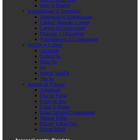
Spițe și Nipluri
Schimbătoare și Transmisii
Angrenaje și Monoblocuri
Cabluri, Mantale, Capete
Lanțuri și Componente
Pinioane și Distanțiere
Schimbătoare și Componente
Șei/Tije și Coliere
Accesorii
Coliere Șa
Huse Șa
Șei
Sistem VeloFit
Tije Șa
Sisteme de Frânare
Adaptoare
Discuri Frână
Frâne pe disc
Frâne V-Brake
Kituri Aerisire/Componente
Manete Frână
Plăcuțe Frână Disc
Saboti Frână
Accesorii pentru Bicicleta