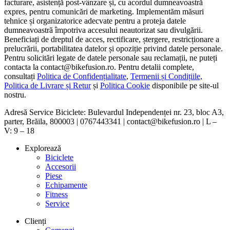
facturare, asistență post-vânzare și, cu acordul dumneavoastră
expres, pentru comunicări de marketing. Implementăm măsuri
tehnice și organizatorice adecvate pentru a proteja datele
dumneavoastră împotriva accesului neautorizat sau divulgării.
Beneficiați de dreptul de acces, rectificare, ștergere, restricționare a
prelucrării, portabilitatea datelor și opoziție privind datele personale.
Pentru solicitări legate de datele personale sau reclamații, ne puteți
contacta la contact@bikefusion.ro. Pentru detalii complete,
consultați
Politica de Confidențialitate
,
Termenii și Condițiile,
Politica de Livrare și Retur
și
Politica Cookie
disponibile pe site-ul
nostru.
Adresă Service Biciclete: Bulevardul Independenței nr. 23, bloc A3,
parter, Brăila, 800003 | 0767443341 | contact@bikefusion.ro | L –
V: 9 – 18
Explorează
Biciclete
Accesorii
Piese
Echipamente
Fitness
Service
Clienți