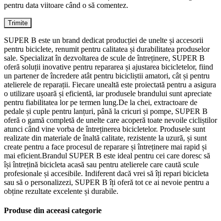
pentru data viitoare când o să comentez.
SUPER B este un brand dedicat producției de unelte și accesorii
pentru biciclete, renumit pentru calitatea și durabilitatea produselor
sale. Specializat în dezvoltarea de scule de întreținere, SUPER B
oferă soluții inovative pentru repararea și ajustarea bicicletelor, fiind
un partener de încredere atât pentru bicicliștii amatori, cât și pentru
atelierele de reparații. Fiecare unealtă este proiectată pentru a asigura
o utilizare ușoară și eficientă, iar produsele brandului sunt apreciate
pentru fiabilitatea lor pe termen lung.De la chei, extractoare de
pedale și cuple pentru lanțuri, până la cricuri și pompe, SUPER B
oferă o gamă completă de unelte care acoperă toate nevoile cicliștilor
atunci când vine vorba de întreținerea bicicletelor. Produsele sunt
realizate din materiale de înaltă calitate, rezistente la uzură, și sunt
create pentru a face procesul de reparare și întreținere mai rapid și
mai eficient.Brandul SUPER B este ideal pentru cei care doresc să
își întrețină bicicleta acasă sau pentru atelierele care caută scule
profesionale și accesibile. Indiferent dacă vrei să îți repari bicicleta
sau să o personalizezi, SUPER B îți oferă tot ce ai nevoie pentru a
obține rezultate excelente și durabile.
Produse din aceeasi categorie