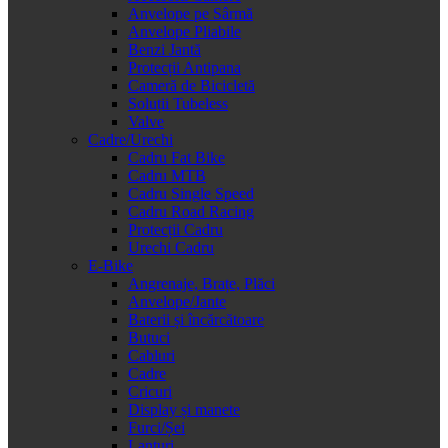
Anvelope pe Sârmă
Anvelope Pliabile
Benzi Jantă
Protecții Antipana
Cameră de Bicicletă
Soluții Tubeless
Valve
Cadre/Urechi
Cadru Fat Bike
Cadru MTB
Cadru Single Speed
Cadru Road Racing
Protecții Cadru
Urechi Cadru
E-Bike
Angrenaje, Brațe, Plăci
Anvelope/Jante
Baterii și încărcătoare
Butuci
Cabluri
Cadre
Cricuri
Display și manete
Furci/Șei
Lanțuri