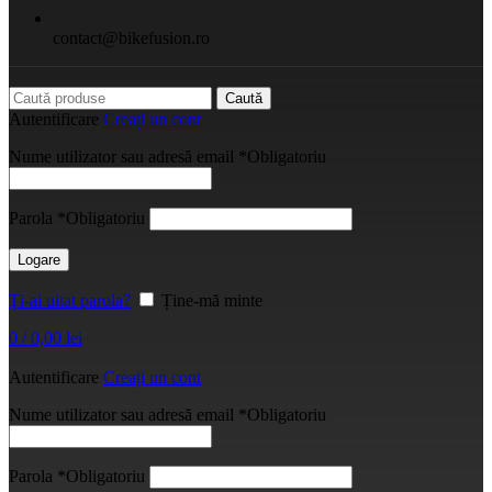
contact@bikefusion.ro
Caută
Autentificare
Creați un cont
Nume utilizator sau adresă email
*
Obligatoriu
Parola
*
Obligatoriu
Logare
Ți-ai uitat parola?
Ține-mă minte
0
/
0,00
lei
Autentificare
Creați un cont
Nume utilizator sau adresă email
*
Obligatoriu
Parola
*
Obligatoriu