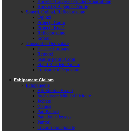
Borsete / Carcase / Prinderi Smartphone
Rucsaci și Bagaje Călătorie
Sonerii, Oglinzi, Reflectorizante
Oglinzi
Protecții Cadru
Protecții Roată
Reflectorizante
Sonerii
Transport și Depozitare
Elastice Portbagaj
Remorci
Scaune pentru Copii
Stand Biciclete/Parcare
Transport si Depozitare
Echipament Ciclism
Echipamente
Bib Shorts / Boxeri
Încălzitoare Mâini și Picioare
Jachete
Mănuși
Pad Pantofi
Pantaloni / Jerseys
Pantofi
Tricouri Funcționale