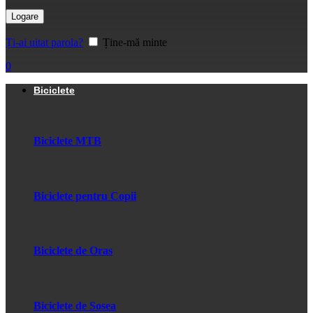
Logare
Ți-ai uitat parola?
Ține-mă minte
0
Biciclete
Biciclete MTB
Biciclete pentru Copii
Biciclete de Oras
Biciclete de Sosea