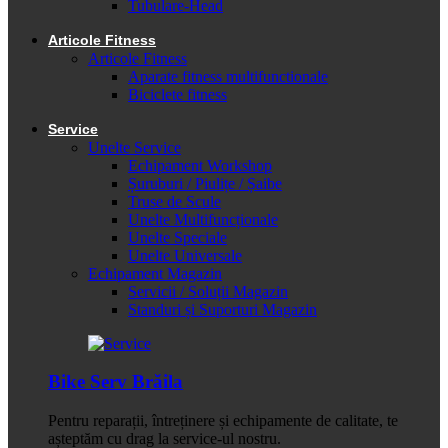
Tubulare-Head
Articole Fitness
Articole Fitness
Aparate fitness multifunctionale
Biciclete fitness
Service
Unelte Service
Echipament Workshop
Șuruburi / Piulițe / Șaibe
Truse de Scule
Unelte Multifuncționale
Unelte Speciale
Unelte Universale
Echipament Magazin
Servicii / Soluții Magazin
Standuri și Suporturi Magazin
Bike Serv Brăila
Pentru reparații, întreținere și echipamente de calitate, te
așteptăm cu drag la service-ul nostru.