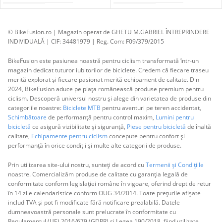
© BikeFusion.ro | Magazin operat de GHETU M.GABRIEL ÎNTREPRINDERE
INDIVIDUALĂ | CIF: 34481979 | Reg. Com: F09/379/2015
BikeFusion este pasiunea noastră pentru ciclism transformată într-un
magazin dedicat tuturor iubitorilor de biciclete. Credem că fiecare traseu
merită explorat și fiecare pasionat merită echipament de calitate. Din
2024, BikeFusion aduce pe piața românească produse premium pentru
ciclism. Descoperă universul nostru și alege din varietatea de produse din
categoriile noastre:
Biciclete MTB
pentru aventuri pe teren accidentat,
Schimbătoare
de performanță pentru control maxim,
Lumini pentru
bicicletă
ce asigură vizibilitate și siguranță,
Piese pentru bicicletă
de înaltă
calitate,
Echipamente pentru ciclism
concepute pentru confort și
performanță în orice condiții și multe alte categorii de produse.
Prin utilizarea site-ului nostru, sunteți de acord cu
Termenii și Condițiile
noastre. Comercializăm produse de calitate cu garanția legală de
conformitate conform legislației române în vigoare, oferind drept de retur
în 14 zile calendaristice conform OUG 34/2014. Toate prețurile afișate
includ TVA și pot fi modificate fără notificare prealabilă. Datele
dumneavoastră personale sunt prelucrate în conformitate cu
Regulamentul (UE) 2016/679 (GDPR) și Legea 190/2018, fiind utilizate