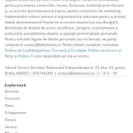
pentru procesarea comenzilor, livrare, facturare, asistență post-vânzare
și, cu acordul dumneavoastră expres, pentru comunicări de marketing.
Implementăm măsuri tehnice și organizatorice adecvate pentru a proteja
datele dumneavoastră împotriva accesului neautorizat sau divulgării.
Beneficiați de dreptul de acces, rectificare, ștergere, restricționare a
prelucrării, portabilitatea datelor și opoziție privind datele personale.
Pentru solicitări legate de datele personale sau reclamații, ne puteți
contacta la contact@bikefusion.ro. Pentru detalii complete, consultați
Politica de Confidențialitate
,
Termenii și Condițiile,
Politica de Livrare și
Retur
și
Politica Cookie
disponibile pe site-ul nostru.
Adresă Service Biciclete: Bulevardul Independenței nr. 23, bloc A3, parter,
Brăila, 800003 | 0767443341 | contact@bikefusion.ro | L – V: 9 – 18
Explorează
Biciclete
Accesorii
Piese
Echipamente
Fitness
Service