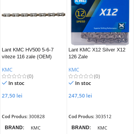
Lant KMC HV500 5-6-7
Lant KMC X12 Silver X12
viteze 116 zale (OEM)
126 Zale
KMC
KMC
(0)
(0)
In stoc
In stoc
27,50
lei
247,50
lei
Adaugă În Coș
Adaugă În Coș
Cod Produs:
300828
Cod Produs:
303512
KMC
KMC
BRAND
BRAND