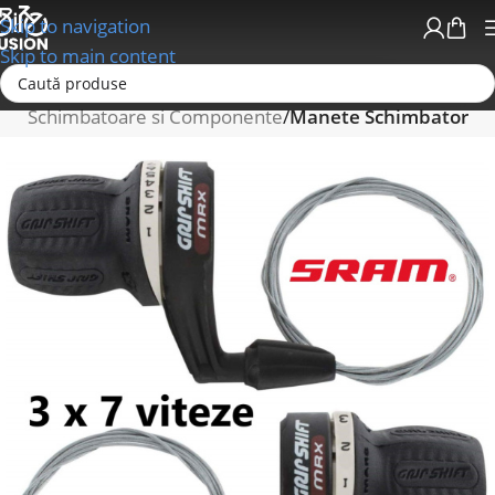
Skip to navigation
Skip to main content
Prima pagină
Schimbatoare/Transmisii
Schimbatoare si Componente
Manete Schimbator