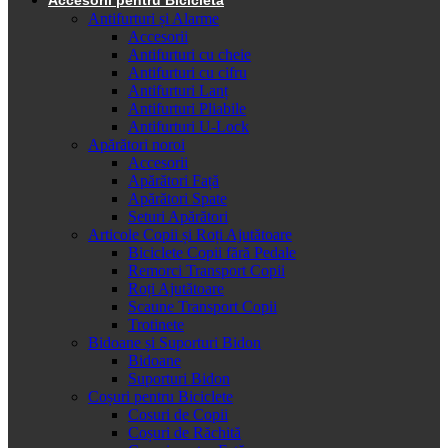
Antifurturi și Alarme
Accesorii
Antifurturi cu cheie
Antifurturi cu cifru
Antifurturi Lanț
Antifurturi Pliabile
Antifurturi U-Lock
Apărători noroi
Accesorii
Apărători Față
Apărători Spate
Seturi Apărători
Articole Copii și Roți Ajutătoare
Biciclete Copii fără Pedale
Remorci Transport Copii
Roți Ajutătoare
Scaune Transport Copii
Trotinete
Bidoane și Suporturi Bidon
Bidoane
Suporturi Bidon
Coșuri pentru Biciclete
Cosuri de Copii
Coșuri de Răchită