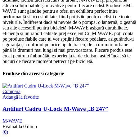
aducă soluții fiabile și inovative pentru fiecare ciclist.Produsele M-
WAVE sunt gândite pentru a oferi un echilibru perfect între
performanță și accesibilitate, fiind potrivite pentru cicliștii de toate
nivelurile. Indiferent dacă ai nevoie de o pompă, o lanternă, o geantă
sau alte accesorii pentru bicicletă, M-WAVE asigură durabilitate,
eficiență și un raport calitate-preț excelent.Cu M-WAVE, poți conta
pe produse fiabile care îți vor sprijini fiecare pedalare, asigurându-ți
siguranța și confortul pe orice tip de traseu, de la drumuri urbane
până la drumuri mai lungi și mai provocatoare. Fiecare produs este
creat pentru a îmbunătăți experiența ta de ciclism, astfel încât să te
bucuri de fiecare moment petrecut pe bicicletă.
Produse din aceeasi categorie
Compara
Adaugă la favorite
Antifurt Cadru U-Lock M-Wave „B 247”
M-WAVE
Evaluat la
0
din 5
(0)