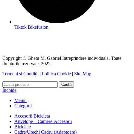
Tiktok Bikefusion
Copyright © Ghetu M. Gabriel Intreprindere individuala. Toate
drepturile rezervate. 2025.
Termeni și Condiții
|
Politica Cookie
|
Site Map
Caută
Închide
Meniu
Categorii
Accesorii Bicicleta
Anvelope – Camere-Accesorii
Biciclete
Cadre/Urechi Cadru (Adaptoare)