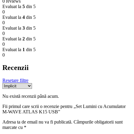
0 reviews
Evaluat la
5
din 5
0
Evaluat la
4
din 5
0
Evaluat la
3
din 5
0
Evaluat la
2
din 5
0
Evaluat la
1
din 5
0
Recenzii
Resetare filtre
Nu există recenzii până acum.
Fii primul care scrii o recenzie pentru „Set Lumini cu Acumulator
M-WAVE ATLAS K15 USB”
Adresa ta de email nu va fi publicată.
Câmpurile obligatorii sunt
marcate cu
*