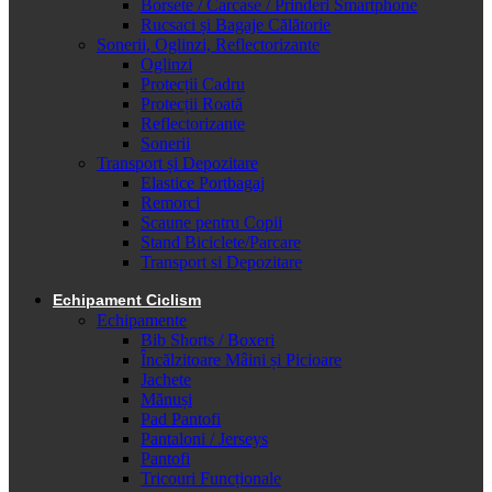
Borsete / Carcase / Prinderi Smartphone
Rucsaci și Bagaje Călătorie
Sonerii, Oglinzi, Reflectorizante
Oglinzi
Protecții Cadru
Protecții Roată
Reflectorizante
Sonerii
Transport și Depozitare
Elastice Portbagaj
Remorci
Scaune pentru Copii
Stand Biciclete/Parcare
Transport si Depozitare
Echipament Ciclism
Echipamente
Bib Shorts / Boxeri
Încălzitoare Mâini și Picioare
Jachete
Mănuși
Pad Pantofi
Pantaloni / Jerseys
Pantofi
Tricouri Funcționale