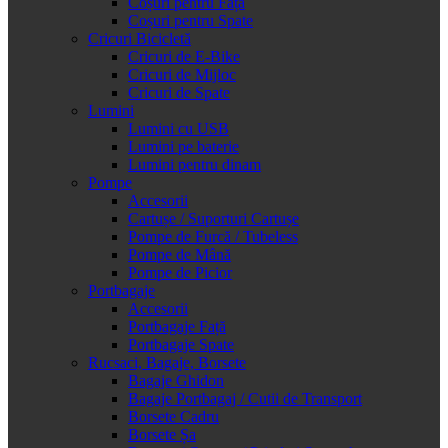
Coșuri pentru Față
Coșuri pentru Spate
Cricuri Bicicletă
Cricuri de E-Bike
Cricuri de Mijloc
Cricuri de Spate
Lumini
Lumini cu USB
Lumini pe baterie
Lumini pentru dinam
Pompe
Accesorii
Cartușe / Suporturi Cartușe
Pompe de Furcă / Tubeless
Pompe de Mână
Pompe de Picior
Portbagaje
Accesorii
Portbagaje Față
Portbagaje Spate
Rucsaci, Bagaje, Borsete
Bagaje Ghidon
Bagaje Portbagaj / Cutii de Transport
Borsete Cadru
Borsete Șa