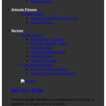
Tubulare-Head
Articole Fitness
Articole Fitness
Aparate fitness multifunctionale
Biciclete fitness
Service
Unelte Service
Echipament Workshop
Șuruburi / Piulițe / Șaibe
Truse de Scule
Unelte Multifuncționale
Unelte Speciale
Unelte Universale
Echipament Magazin
Servicii / Soluții Magazin
Standuri și Suporturi Magazin
Bike Serv Brăila
Pentru reparații, întreținere și echipamente de calitate, te
așteptăm cu drag la service-ul nostru.