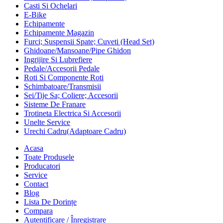
Casti Si Ochelari
E-Bike
Echipamente
Echipamente Magazin
Furci; Suspensii Spate; Cuveti (Head Set)
Ghidoane/Mansoane/Pipe Ghidon
Ingrijire Si Lubrefiere
Pedale/Accesorii Pedale
Roti Si Componente Roti
Schimbatoare/Transmisii
Sei/Tije Sa; Coliere; Accesorii
Sisteme De Franare
Trotineta Electrica Si Accesorii
Unelte Service
Urechi Cadru(Adaptoare Cadru)
Acasa
Toate Produsele
Producatori
Service
Contact
Blog
Lista De Dorințe
Compara
Autentificare / Înregistrare