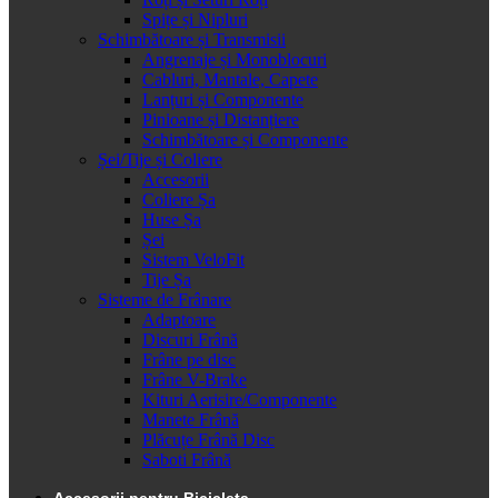
Spițe și Nipluri
Schimbătoare și Transmisii
Angrenaje și Monoblocuri
Cabluri, Mantale, Capete
Lanțuri și Componente
Pinioane și Distanțiere
Schimbătoare și Componente
Șei/Tije și Coliere
Accesorii
Coliere Șa
Huse Șa
Șei
Sistem VeloFit
Tije Șa
Sisteme de Frânare
Adaptoare
Discuri Frână
Frâne pe disc
Frâne V-Brake
Kituri Aerisire/Componente
Manete Frână
Plăcuțe Frână Disc
Saboti Frână
Accesorii pentru Bicicleta