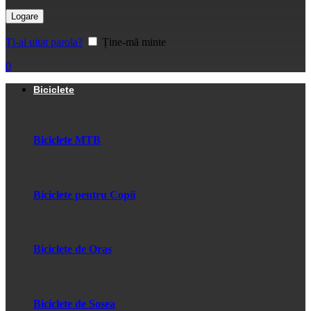
Logare
Ți-ai uitat parola?
Ține-mă minte
0
Biciclete
Biciclete MTB
Biciclete pentru Copii
Biciclete de Oras
Biciclete de Sosea