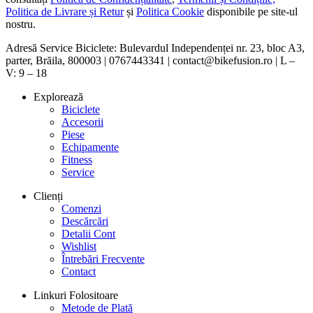
Politica de Livrare și Retur
și
Politica Cookie
disponibile pe site-ul
nostru.
Adresă Service Biciclete: Bulevardul Independenței nr. 23, bloc A3,
parter, Brăila, 800003 | 0767443341 | contact@bikefusion.ro | L –
V: 9 – 18
Explorează
Biciclete
Accesorii
Piese
Echipamente
Fitness
Service
Clienți
Comenzi
Descărcări
Detalii Cont
Wishlist
Întrebări Frecvente
Contact
Linkuri Folositoare
Metode de Plată