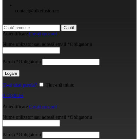
contact@bikefusion.ro
Caută
Autentificare
Creați un cont
Nume utilizator sau adresă email
*
Obligatoriu
Parola
*
Obligatoriu
Logare
Ți-ai uitat parola?
Ține-mă minte
0
/
0,00
lei
Autentificare
Creați un cont
Nume utilizator sau adresă email
*
Obligatoriu
Parola
*
Obligatoriu