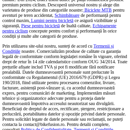
premium pentru ciclism. Descoperă universul nostru și alege din
varietatea de produse din categoriile noastre:
Biciclete MTB
pentru
aventuri pe teren accidentat,
Schimbătoare
de performanță pentru
control maxim,
Lumini pentru bicicletă
ce asigură vizibilitate și
siguranță,
Piese pentru bicicletă
de înaltă calitate,
Echipamente
pentru ciclism
concepute pentru confort și performanță în orice
condiții și multe alte categorii de produse.
Prin utilizarea site-ului nostru, sunteți de acord cu
Termenii și
Condițiile
noastre. Comercializăm produse de calitate cu garanția
legală de conformitate conform legislației române în vigoare, oferind
drept de retur în 14 zile calendaristice conform OUG 34/2014. Toate
prețurile afișate includ TVA și pot fi modificate fără notificare
prealabilă. Datele dumneavoastră personale sunt prelucrate în
conformitate cu Regulamentul (UE) 2016/679 (GDPR) și Legea
190/2018, fiind utilizate pentru procesarea comenzilor, livrare,
facturare, asistență post-vânzare și, cu acordul dumneavoastră
expres, pentru comunicări de marketing. Implementăm măsuri
tehnice și organizatorice adecvate pentru a proteja datele
dumneavoastră împotriva accesului neautorizat sau divulgării.
Beneficiați de dreptul de acces, rectificare, ștergere, restricționare a
prelucrării, portabilitatea datelor și opoziție privind datele personale.
Pentru solicitări legate de datele personale sau reclamații, ne puteți
contacta la contact@bikefusion.ro. Pentru detalii complete,
consultați
Politica de Confidențialitate
,
Termenii și Condițiile,