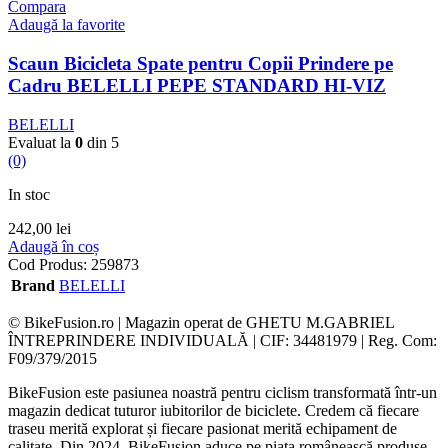
Compara
Adaugă la favorite
Scaun Bicicleta Spate pentru Copii Prindere pe
Cadru BELELLI PEPE STANDARD HI-VIZ
BELELLI
Evaluat la
0
din 5
(0)
In stoc
242,00
lei
Adaugă în coș
Cod Produs:
259873
Brand
BELELLI
© BikeFusion.ro | Magazin operat de GHETU M.GABRIEL
ÎNTREPRINDERE INDIVIDUALĂ | CIF: 34481979 | Reg. Com:
F09/379/2015
BikeFusion este pasiunea noastră pentru ciclism transformată într-un
magazin dedicat tuturor iubitorilor de biciclete. Credem că fiecare
traseu merită explorat și fiecare pasionat merită echipament de
calitate. Din 2024, BikeFusion aduce pe piața românească produse