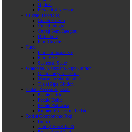
Oglinzi
Protectii si Accesorii
Cuvete (Head Set)
Cuveți Externi
Cuveți Integrați
Cuveți Semi-Integrați
Distanțiere
Flori Cuvete
Furci
Furci cu Suspensie
Furci Fixe
Suspensii Spate
Ghidoane, Mansoane, Pipe Ghidon
Ghidoane și Accesorii
Mansoane și Ghidoline
Tije și Pipe Ghidon
Pedale/Accesorii pedale
Pedale Click
Pedale Duble
Pedale Platforma
Rulmenti/Accesorii Pedale
Roți și Componente Roți
Butuci
Jante și Benzi Jantă
Roți și Seturi Roți