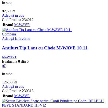
In stoc
82,50
lei
Adaugă în coș
Cod Produs:
234012
Brand
M-WAVE
Compara
Adaugă la favorite
Antifurt Tip Lant cu Cheie M-WAVE 10.11
M-WAVE
Evaluat la
0
din 5
(0)
In stoc
126,50
lei
Adaugă în coș
Cod Produs:
230313
Brand
M-WAVE