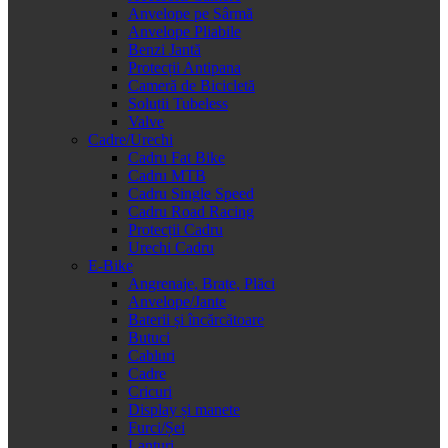
Anvelope pe Sârmă
Anvelope Pliabile
Benzi Jantă
Protecții Antipana
Cameră de Bicicletă
Soluții Tubeless
Valve
Cadre/Urechi
Cadru Fat Bike
Cadru MTB
Cadru Single Speed
Cadru Road Racing
Protecții Cadru
Urechi Cadru
E-Bike
Angrenaje, Brațe, Plăci
Anvelope/Jante
Baterii și încărcătoare
Butuci
Cabluri
Cadre
Cricuri
Display și manete
Furci/Șei
Lanțuri