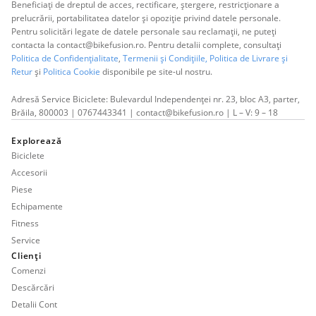
Beneficiați de dreptul de acces, rectificare, ștergere, restricționare a
prelucrării, portabilitatea datelor și opoziție privind datele personale.
Pentru solicitări legate de datele personale sau reclamații, ne puteți
contacta la contact@bikefusion.ro. Pentru detalii complete, consultați
Politica de Confidențialitate
,
Termenii și Condițiile,
Politica de Livrare și
Retur
și
Politica Cookie
disponibile pe site-ul nostru.
Adresă Service Biciclete: Bulevardul Independenței nr. 23, bloc A3, parter,
Brăila, 800003 | 0767443341 | contact@bikefusion.ro | L – V: 9 – 18
Explorează
Biciclete
Accesorii
Piese
Echipamente
Fitness
Service
Clienți
Comenzi
Descărcări
Detalii Cont