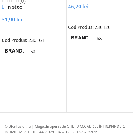
(0)
46,20
lei
In stoc
Adaugă În Coș
31,90
lei
Cod Produs:
230120
Adaugă În Coș
SXT
BRAND
Cod Produs:
230161
SXT
BRAND
© BikeFusion.ro | Magazin operat de GHETU M.GABRIEL ÎNTREPRINDERE
INDIVIDUALĂ | CIF: 34481979 | Reg. Com: F09/379/2015