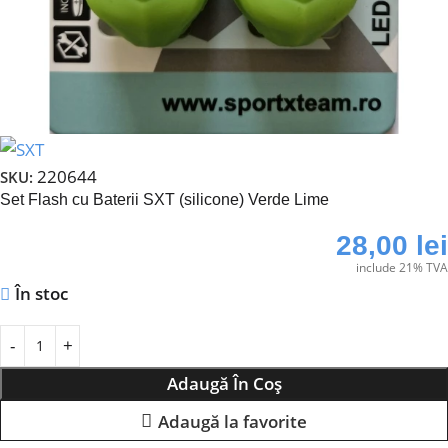
220644
SKU:
Set Flash cu Baterii SXT (silicone) Verde Lime
28,00
lei
include 21% TVA
În stoc
Adaugă În Coș
Adaugă la favorite