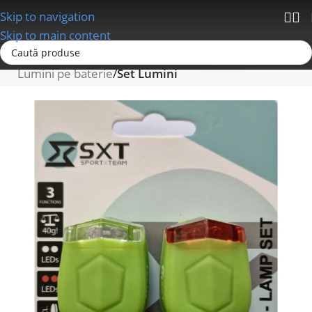
Skip to navigation
Skip to main content
Prima pagină
Accesorii bicicleta
Lumini
Lumini pe baterie
Set Lumini