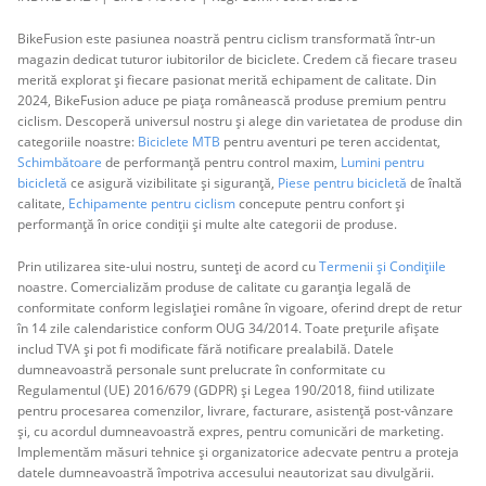
BikeFusion este pasiunea noastră pentru ciclism transformată într-un
magazin dedicat tuturor iubitorilor de biciclete. Credem că fiecare traseu
merită explorat și fiecare pasionat merită echipament de calitate. Din
2024, BikeFusion aduce pe piața românească produse premium pentru
ciclism. Descoperă universul nostru și alege din varietatea de produse din
categoriile noastre:
Biciclete MTB
pentru aventuri pe teren accidentat,
Schimbătoare
de performanță pentru control maxim,
Lumini pentru
bicicletă
ce asigură vizibilitate și siguranță,
Piese pentru bicicletă
de înaltă
calitate,
Echipamente pentru ciclism
concepute pentru confort și
performanță în orice condiții și multe alte categorii de produse.
Prin utilizarea site-ului nostru, sunteți de acord cu
Termenii și Condițiile
noastre. Comercializăm produse de calitate cu garanția legală de
conformitate conform legislației române în vigoare, oferind drept de retur
în 14 zile calendaristice conform OUG 34/2014. Toate prețurile afișate
includ TVA și pot fi modificate fără notificare prealabilă. Datele
dumneavoastră personale sunt prelucrate în conformitate cu
Regulamentul (UE) 2016/679 (GDPR) și Legea 190/2018, fiind utilizate
pentru procesarea comenzilor, livrare, facturare, asistență post-vânzare
și, cu acordul dumneavoastră expres, pentru comunicări de marketing.
Implementăm măsuri tehnice și organizatorice adecvate pentru a proteja
datele dumneavoastră împotriva accesului neautorizat sau divulgării.