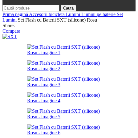
Caută
Prima pagină
Accesorii bicicleta
Lumini
Lumini pe baterie
Set
Lumini
Set Flash cu Baterii SXT (silicone) Rosu
Share:
Compara