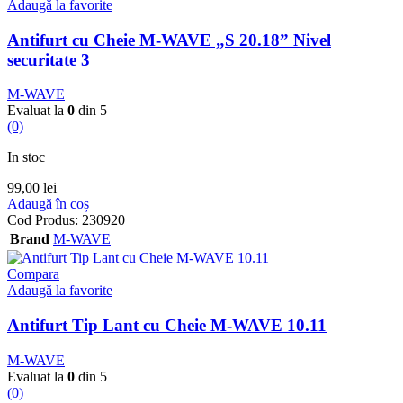
Adaugă la favorite
Antifurt cu Cheie M-WAVE „S 20.18” Nivel
securitate 3
M-WAVE
Evaluat la
0
din 5
(0)
In stoc
99,00
lei
Adaugă în coș
Cod Produs:
230920
Brand
M-WAVE
Compara
Adaugă la favorite
Antifurt Tip Lant cu Cheie M-WAVE 10.11
M-WAVE
Evaluat la
0
din 5
(0)