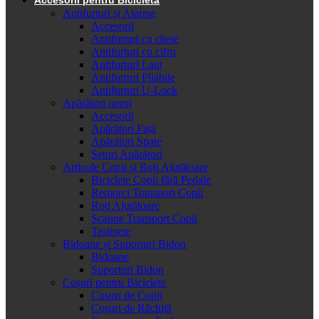
Antifurturi și Alarme
Accesorii
Antifurturi cu cheie
Antifurturi cu cifru
Antifurturi Lanț
Antifurturi Pliabile
Antifurturi U-Lock
Apărători noroi
Accesorii
Apărători Față
Apărători Spate
Seturi Apărători
Articole Copii și Roți Ajutătoare
Biciclete Copii fără Pedale
Remorci Transport Copii
Roți Ajutătoare
Scaune Transport Copii
Trotinete
Bidoane și Suporturi Bidon
Bidoane
Suporturi Bidon
Coșuri pentru Biciclete
Cosuri de Copii
Coșuri de Răchită