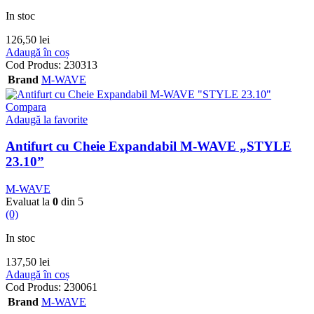
In stoc
126,50
lei
Adaugă în coș
Cod Produs:
230313
Brand
M-WAVE
Compara
Adaugă la favorite
Antifurt cu Cheie Expandabil M-WAVE „STYLE
23.10”
M-WAVE
Evaluat la
0
din 5
(0)
In stoc
137,50
lei
Adaugă în coș
Cod Produs:
230061
Brand
M-WAVE