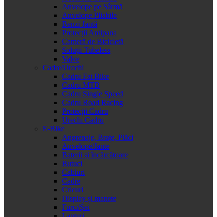
Anvelope pe Sârmă
Anvelope Pliabile
Benzi Jantă
Protecții Antipana
Cameră de Bicicletă
Soluții Tubeless
Valve
Cadre/Urechi
Cadru Fat Bike
Cadru MTB
Cadru Single Speed
Cadru Road Racing
Protecții Cadru
Urechi Cadru
E-Bike
Angrenaje, Brațe, Plăci
Anvelope/Jante
Baterii și încărcătoare
Butuci
Cabluri
Cadre
Cricuri
Display și manete
Furci/Șei
Lanțuri