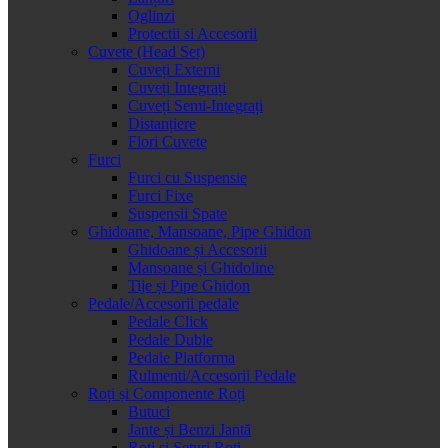
Oglinzi
Protectii si Accesorii
Cuvete (Head Set)
Cuveți Externi
Cuveți Integrați
Cuveți Semi-Integrați
Distanțiere
Flori Cuvete
Furci
Furci cu Suspensie
Furci Fixe
Suspensii Spate
Ghidoane, Mansoane, Pipe Ghidon
Ghidoane și Accesorii
Mansoane și Ghidoline
Tije și Pipe Ghidon
Pedale/Accesorii pedale
Pedale Click
Pedale Duble
Pedale Platforma
Rulmenti/Accesorii Pedale
Roți și Componente Roți
Butuci
Jante și Benzi Jantă
Roți și Seturi Roți