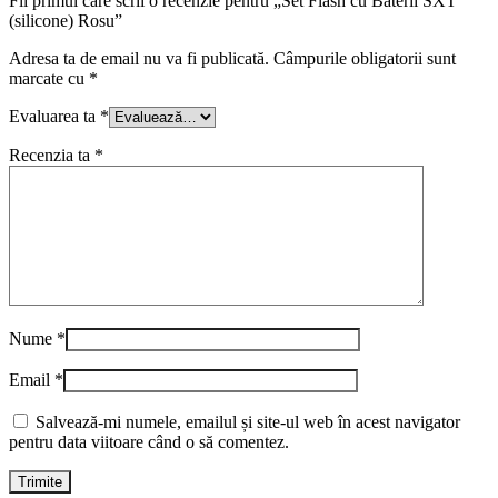
Fii primul care scrii o recenzie pentru „Set Flash cu Baterii SXT
(silicone) Rosu”
Adresa ta de email nu va fi publicată.
Câmpurile obligatorii sunt
marcate cu
*
Evaluarea ta
*
Recenzia ta
*
Nume
*
Email
*
Salvează-mi numele, emailul și site-ul web în acest navigator
pentru data viitoare când o să comentez.