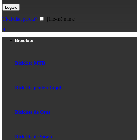
Logare
Ți-ai uitat parola?
Ține-mă minte
0
Biciclete
Biciclete MTB
Biciclete pentru Copii
Biciclete de Oras
Biciclete de Sosea