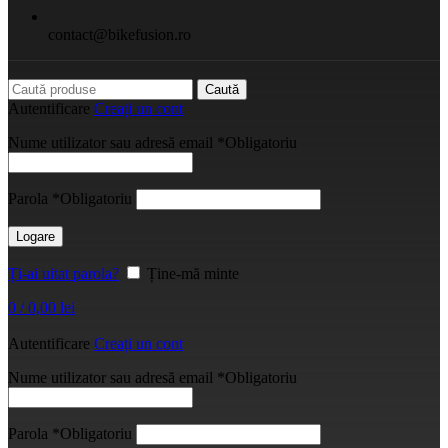
contact@bikefusion.ro
Caută
Autentificare
Creați un cont
Nume utilizator sau adresă email
*
Obligatoriu
Parola
*
Obligatoriu
Logare
Ți-ai uitat parola?
Ține-mă minte
0
/
0,00
lei
Autentificare
Creați un cont
Nume utilizator sau adresă email
*
Obligatoriu
Parola
*
Obligatoriu