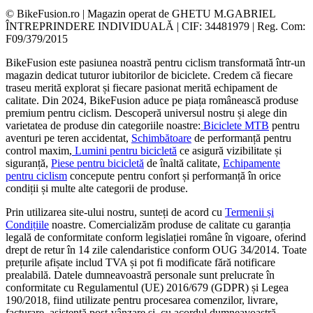
© BikeFusion.ro | Magazin operat de GHETU M.GABRIEL
ÎNTREPRINDERE INDIVIDUALĂ | CIF: 34481979 | Reg. Com:
F09/379/2015
BikeFusion este pasiunea noastră pentru ciclism transformată într-un
magazin dedicat tuturor iubitorilor de biciclete. Credem că fiecare
traseu merită explorat și fiecare pasionat merită echipament de
calitate. Din 2024, BikeFusion aduce pe piața românească produse
premium pentru ciclism. Descoperă universul nostru și alege din
varietatea de produse din categoriile noastre:
Biciclete MTB
pentru
aventuri pe teren accidentat,
Schimbătoare
de performanță pentru
control maxim,
Lumini pentru bicicletă
ce asigură vizibilitate și
siguranță,
Piese pentru bicicletă
de înaltă calitate,
Echipamente
pentru ciclism
concepute pentru confort și performanță în orice
condiții și multe alte categorii de produse.
Prin utilizarea site-ului nostru, sunteți de acord cu
Termenii și
Condițiile
noastre. Comercializăm produse de calitate cu garanția
legală de conformitate conform legislației române în vigoare, oferind
drept de retur în 14 zile calendaristice conform OUG 34/2014. Toate
prețurile afișate includ TVA și pot fi modificate fără notificare
prealabilă. Datele dumneavoastră personale sunt prelucrate în
conformitate cu Regulamentul (UE) 2016/679 (GDPR) și Legea
190/2018, fiind utilizate pentru procesarea comenzilor, livrare,
facturare, asistență post-vânzare și, cu acordul dumneavoastră