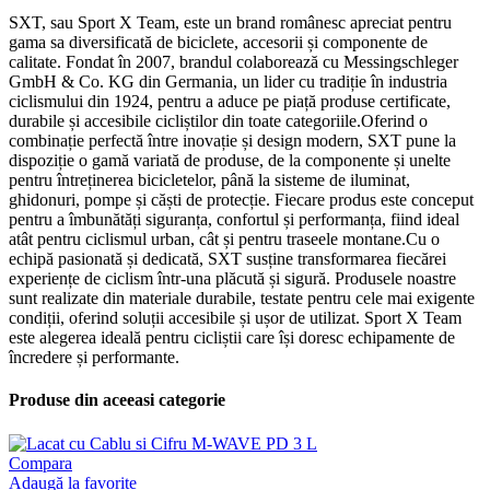
SXT, sau Sport X Team, este un brand românesc apreciat pentru
gama sa diversificată de biciclete, accesorii și componente de
calitate. Fondat în 2007, brandul colaborează cu Messingschleger
GmbH & Co. KG din Germania, un lider cu tradiție în industria
ciclismului din 1924, pentru a aduce pe piață produse certificate,
durabile și accesibile cicliștilor din toate categoriile.Oferind o
combinație perfectă între inovație și design modern, SXT pune la
dispoziție o gamă variată de produse, de la componente și unelte
pentru întreținerea bicicletelor, până la sisteme de iluminat,
ghidonuri, pompe și căști de protecție. Fiecare produs este conceput
pentru a îmbunătăți siguranța, confortul și performanța, fiind ideal
atât pentru ciclismul urban, cât și pentru traseele montane.Cu o
echipă pasionată și dedicată, SXT susține transformarea fiecărei
experiențe de ciclism într-una plăcută și sigură. Produsele noastre
sunt realizate din materiale durabile, testate pentru cele mai exigente
condiții, oferind soluții accesibile și ușor de utilizat. Sport X Team
este alegerea ideală pentru cicliștii care își doresc echipamente de
încredere și performante.
Produse din aceeasi categorie
Compara
Adaugă la favorite