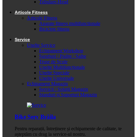
Tubulare-Head
Articole Fitness
Articole Fitness
Aparate fitness multifunctionale
Biciclete fitness
Service
Unelte Service
Echipament Workshop
Șuruburi / Piulițe / Șaibe
Truse de Scule
Unelte Multifuncționale
Unelte Speciale
Unelte Universale
Echipament Magazin
Servicii / Soluții Magazin
Standuri și Suporturi Magazin
Bike Serv Brăila
Pentru reparații, întreținere și echipamente de calitate, te
așteptăm cu drag la service-ul nostru.