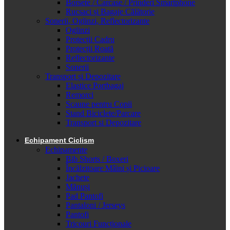
Borsete / Carcase / Prinderi Smartphone
Rucsaci și Bagaje Călătorie
Sonerii, Oglinzi, Reflectorizante
Oglinzi
Protecții Cadru
Protecții Roată
Reflectorizante
Sonerii
Transport și Depozitare
Elastice Portbagaj
Remorci
Scaune pentru Copii
Stand Biciclete/Parcare
Transport si Depozitare
Echipament Ciclism
Echipamente
Bib Shorts / Boxeri
Încălzitoare Mâini și Picioare
Jachete
Mănuși
Pad Pantofi
Pantaloni / Jerseys
Pantofi
Tricouri Funcționale