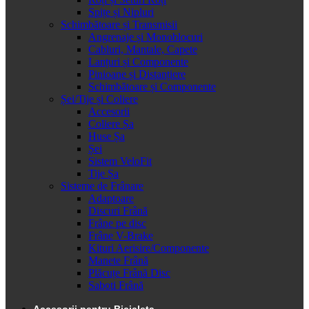
Spițe și Nipluri
Schimbătoare și Transmisii
Angrenaje și Monoblocuri
Cabluri, Mantale, Capete
Lanțuri și Componente
Pinioane și Distanțiere
Schimbătoare și Componente
Șei/Tije și Coliere
Accesorii
Coliere Șa
Huse Șa
Șei
Sistem VeloFit
Tije Șa
Sisteme de Frânare
Adaptoare
Discuri Frână
Frâne pe disc
Frâne V-Brake
Kituri Aerisire/Componente
Manete Frână
Plăcuțe Frână Disc
Saboti Frână
Accesorii pentru Bicicleta