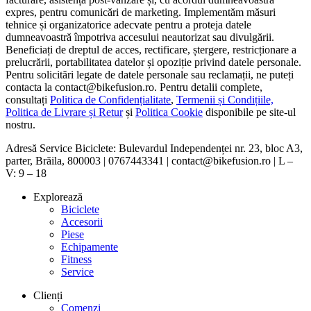
expres, pentru comunicări de marketing. Implementăm măsuri
tehnice și organizatorice adecvate pentru a proteja datele
dumneavoastră împotriva accesului neautorizat sau divulgării.
Beneficiați de dreptul de acces, rectificare, ștergere, restricționare a
prelucrării, portabilitatea datelor și opoziție privind datele personale.
Pentru solicitări legate de datele personale sau reclamații, ne puteți
contacta la contact@bikefusion.ro. Pentru detalii complete,
consultați
Politica de Confidențialitate
,
Termenii și Condițiile,
Politica de Livrare și Retur
și
Politica Cookie
disponibile pe site-ul
nostru.
Adresă Service Biciclete: Bulevardul Independenței nr. 23, bloc A3,
parter, Brăila, 800003 | 0767443341 | contact@bikefusion.ro | L –
V: 9 – 18
Explorează
Biciclete
Accesorii
Piese
Echipamente
Fitness
Service
Clienți
Comenzi