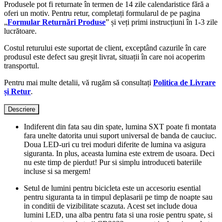
Produsele pot fi returnate în termen de 14 zile calendaristice fără a
oferi un motiv. Pentru retur, completați formularul de pe pagina
„
Formular Returnări Produse
” și veți primi instrucțiuni în 1-3 zile
lucrătoare.
Costul returului este suportat de client, exceptând cazurile în care
produsul este defect sau greșit livrat, situații în care noi acoperim
transportul.
Pentru mai multe detalii, vă rugăm să consultați
Politica de Livrare
și Retur
.
Descriere
Indiferent din fata sau din spate, lumina SXT poate fi montata
fara unelte datorita unui suport universal de banda de cauciuc.
Doua LED-uri cu trei moduri diferite de lumina va asigura
siguranta.
In plus, aceasta lumina este extrem de usoara.
Deci
nu este timp de pierdut!
Pur si simplu introduceti bateriile
incluse si sa mergem!
Setul de lumini pentru bicicleta este un accesoriu esential
pentru siguranta ta in timpul deplasarii pe timp de noapte sau
in conditii de vizibilitate scazuta. Acest set include doua
lumini LED, una alba pentru fata si una rosie pentru spate, si