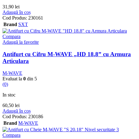
31,90
lei
Adaugă în coș
Cod Produs:
230161
Brand
SXT
Compara
Adaugă la favorite
Antifurt cu Cifru M-WAVE „HD 18.8” cu Armura
Articulara
M-WAVE
Evaluat la
0
din 5
(0)
In stoc
60,50
lei
Adaugă în coș
Cod Produs:
230186
Brand
M-WAVE
Compara