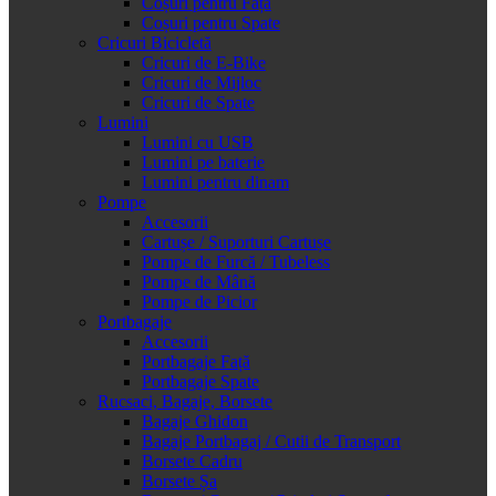
Coșuri pentru Față
Coșuri pentru Spate
Cricuri Bicicletă
Cricuri de E-Bike
Cricuri de Mijloc
Cricuri de Spate
Lumini
Lumini cu USB
Lumini pe baterie
Lumini pentru dinam
Pompe
Accesorii
Cartușe / Suporturi Cartușe
Pompe de Furcă / Tubeless
Pompe de Mână
Pompe de Picior
Portbagaje
Accesorii
Portbagaje Față
Portbagaje Spate
Rucsaci, Bagaje, Borsete
Bagaje Ghidon
Bagaje Portbagaj / Cutii de Transport
Borsete Cadru
Borsete Șa