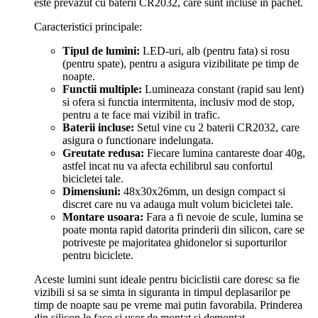
este prevazut cu baterii CR2032, care sunt incluse in pachet.
Caracteristici principale:
Tipul de lumini:
LED-uri, alb (pentru fata) si rosu
(pentru spate), pentru a asigura vizibilitate pe timp de
noapte.
Functii multiple:
Lumineaza constant (rapid sau lent)
si ofera si functia intermitenta, inclusiv mod de stop,
pentru a te face mai vizibil in trafic.
Baterii incluse:
Setul vine cu 2 baterii CR2032, care
asigura o functionare indelungata.
Greutate redusa:
Fiecare lumina cantareste doar 40g,
astfel incat nu va afecta echilibrul sau confortul
bicicletei tale.
Dimensiuni:
48x30x26mm, un design compact si
discret care nu va adauga mult volum bicicletei tale.
Montare usoara:
Fara a fi nevoie de scule, lumina se
poate monta rapid datorita prinderii din silicon, care se
potriveste pe majoritatea ghidonelor si suporturilor
pentru biciclete.
Aceste lumini sunt ideale pentru biciclistii care doresc sa fie
vizibili si sa se simta in siguranta in timpul deplasarilor pe
timp de noapte sau pe vreme mai putin favorabila. Prinderea
din silicon le face si usor de montat si demontat.