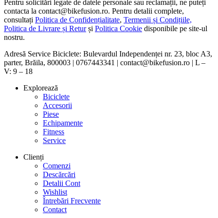
Pentru solicitări legate de datele personale sau reclamații, ne puteți
contacta la contact@bikefusion.ro. Pentru detalii complete,
consultați
Politica de Confidențialitate
,
Termenii și Condițiile,
Politica de Livrare și Retur
și
Politica Cookie
disponibile pe site-ul
nostru.
Adresă Service Biciclete: Bulevardul Independenței nr. 23, bloc A3,
parter, Brăila, 800003 | 0767443341 | contact@bikefusion.ro | L –
V: 9 – 18
Explorează
Biciclete
Accesorii
Piese
Echipamente
Fitness
Service
Clienți
Comenzi
Descărcări
Detalii Cont
Wishlist
Întrebări Frecvente
Contact