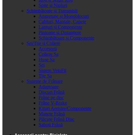
Spițe și Nipluri
Schimbătoare și Transmisii
Angrenaje și Monoblocuri
Cabluri, Mantale, Capete
Lanțuri și Componente
Pinioane și Distanțiere
Schimbătoare și Componente
Șei/Tije și Coliere
Accesorii
Coliere Șa
Huse Șa
Șei
Sistem VeloFit
Tije Șa
Sisteme de Frânare
Adaptoare
Discuri Frână
Frâne pe disc
Frâne V-Brake
Kituri Aerisire/Componente
Manete Frână
Plăcuțe Frână Disc
Saboti Frână
Accesorii pentru Bicicleta