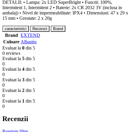
DETALII: • Lampa: 2x LED SuperBright • Functii: 100%,
Intermitent 1, Intermitent 2 • Baterie: 2x CR 2032 3V (inclusa in
ambalaj) • Nivel de impermeabilitate: IPX4 • Dimensiuni: 47 x 29 x
15 mm • Greutate: 2 x 20g
caracteristici
Recenzii
Brand
Brand
EXTEND
Culoare
Albastru
Evaluat la
0
din 5
0 reviews
Evaluat la
5
din 5
0
Evaluat la
4
din 5
0
Evaluat la
3
din 5
0
Evaluat la
2
din 5
0
Evaluat la
1
din 5
0
Recenzii
Resetare filtre