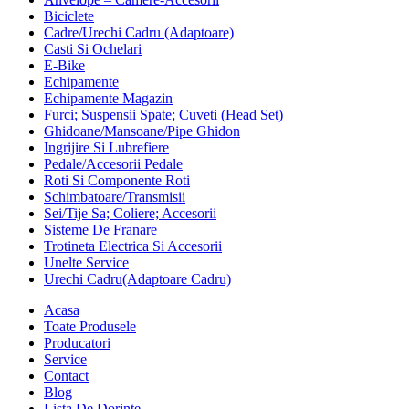
Biciclete
Cadre/Urechi Cadru (Adaptoare)
Casti Si Ochelari
E-Bike
Echipamente
Echipamente Magazin
Furci; Suspensii Spate; Cuveti (Head Set)
Ghidoane/Mansoane/Pipe Ghidon
Ingrijire Si Lubrefiere
Pedale/Accesorii Pedale
Roti Si Componente Roti
Schimbatoare/Transmisii
Sei/Tije Sa; Coliere; Accesorii
Sisteme De Franare
Trotineta Electrica Si Accesorii
Unelte Service
Urechi Cadru(Adaptoare Cadru)
Acasa
Toate Produsele
Producatori
Service
Contact
Blog
Lista De Dorințe