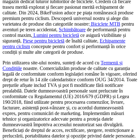
magazin dedicat tuturor iubitorilor de biciclete. Credem că fiecare
traseu merită explorat și fiecare pasionat merită echipament de
calitate. Din 2024, BikeFusion aduce pe piața românească produse
premium pentru ciclism. Descoperă universul nostru și alege din
varietatea de produse din categoriile noastre:
Biciclete MTB
pentru
aventuri pe teren accidentat,
Schimbătoare
de performanță pentru
control maxim,
Lumini pentru bicicletă
ce asigură vizibilitate și
siguranță,
Piese pentru bicicletă
de înaltă calitate,
Echipamente
pentru ciclism
concepute pentru confort și performanță în orice
condiții și multe alte categorii de produse.
Prin utilizarea site-ului nostru, sunteți de acord cu
Termenii și
Condițiile
noastre. Comercializăm produse de calitate cu garanția
legală de conformitate conform legislației române în vigoare, oferind
drept de retur în 14 zile calendaristice conform OUG 34/2014. Toate
prețurile afișate includ TVA și pot fi modificate fără notificare
prealabilă. Datele dumneavoastră personale sunt prelucrate în
conformitate cu Regulamentul (UE) 2016/679 (GDPR) și Legea
190/2018, fiind utilizate pentru procesarea comenzilor, livrare,
facturare, asistență post-vânzare și, cu acordul dumneavoastră
expres, pentru comunicări de marketing. Implementăm măsuri
tehnice și organizatorice adecvate pentru a proteja datele
dumneavoastră împotriva accesului neautorizat sau divulgării.
Beneficiați de dreptul de acces, rectificare, ștergere, restricționare a
prelucrării, portabilitatea datelor și opoziție privind datele personale.