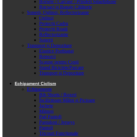
Borsete / Carcase / Prinderi Smartphone
Rucsaci și Bagaje Călătorie
Sonerii, Oglinzi, Reflectorizante
Oglinzi
Protecții Cadru
Protecții Roată
Reflectorizante
Sonerii
Transport și Depozitare
Elastice Portbagaj
Remorci
Scaune pentru Copii
Stand Biciclete/Parcare
Transport si Depozitare
Echipament Ciclism
Echipamente
Bib Shorts / Boxeri
Încălzitoare Mâini și Picioare
Jachete
Mănuși
Pad Pantofi
Pantaloni / Jerseys
Pantofi
Tricouri Funcționale