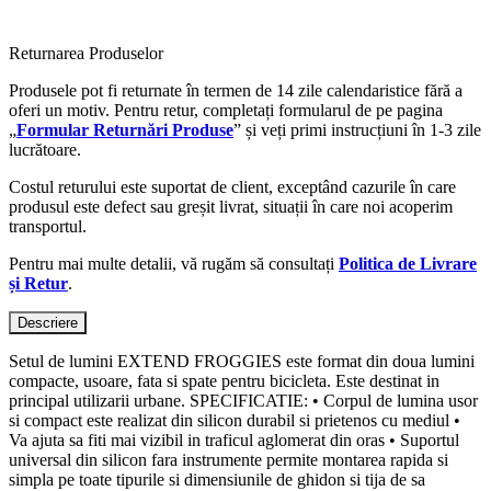
Returnarea Produselor
Produsele pot fi returnate în termen de 14 zile calendaristice fără a
oferi un motiv. Pentru retur, completați formularul de pe pagina
„
Formular Returnări Produse
” și veți primi instrucțiuni în 1-3 zile
lucrătoare.
Costul returului este suportat de client, exceptând cazurile în care
produsul este defect sau greșit livrat, situații în care noi acoperim
transportul.
Pentru mai multe detalii, vă rugăm să consultați
Politica de Livrare
și Retur
.
Descriere
Setul de lumini EXTEND FROGGIES este format din doua lumini
compacte, usoare, fata si spate pentru bicicleta. Este destinat in
principal utilizarii urbane. SPECIFICATIE: • Corpul de lumina usor
si compact este realizat din silicon durabil si prietenos cu mediul •
Va ajuta sa fiti mai vizibil in traficul aglomerat din oras • Suportul
universal din silicon fara instrumente permite montarea rapida si
simpla pe toate tipurile si dimensiunile de ghidon si tija de sa