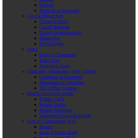
Oglinzi
Protectii si Accesorii
Cuvete (Head Set)
Cuveți Externi
Cuveți Integrați
Cuveți Semi-Integrați
Distanțiere
Flori Cuvete
Furci
Furci cu Suspensie
Furci Fixe
Suspensii Spate
Ghidoane, Mansoane, Pipe Ghidon
Ghidoane și Accesorii
Mansoane și Ghidoline
Tije și Pipe Ghidon
Pedale/Accesorii pedale
Pedale Click
Pedale Duble
Pedale Platforma
Rulmenti/Accesorii Pedale
Roți și Componente Roți
Butuci
Jante și Benzi Jantă
Roți și Seturi Roți