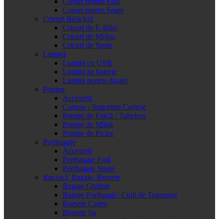
Coșuri pentru Față
Coșuri pentru Spate
Cricuri Bicicletă
Cricuri de E-Bike
Cricuri de Mijloc
Cricuri de Spate
Lumini
Lumini cu USB
Lumini pe baterie
Lumini pentru dinam
Pompe
Accesorii
Cartușe / Suporturi Cartușe
Pompe de Furcă / Tubeless
Pompe de Mână
Pompe de Picior
Portbagaje
Accesorii
Portbagaje Față
Portbagaje Spate
Rucsaci, Bagaje, Borsete
Bagaje Ghidon
Bagaje Portbagaj / Cutii de Transport
Borsete Cadru
Borsete Șa