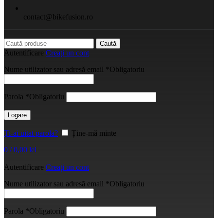
contact@bikefusion.ro
Caută
Autentificare
Creați un cont
Nume utilizator sau adresă email
*
Obligatoriu
Parola
*
Obligatoriu
Logare
Ți-ai uitat parola?
Ține-mă minte
0
/
0,00
lei
Autentificare
Creați un cont
Nume utilizator sau adresă email
*
Obligatoriu
Parola
*
Obligatoriu