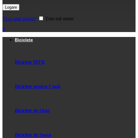
Logare
Ți-ai uitat parola?
Ține-mă minte
0
Biciclete
Biciclete MTB
Biciclete pentru Copii
Biciclete de Oras
Biciclete de Sosea