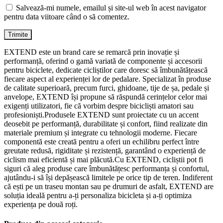
Salvează-mi numele, emailul și site-ul web în acest navigator
pentru data viitoare când o să comentez.
EXTEND este un brand care se remarcă prin inovație și
performanță, oferind o gamă variată de componente și accesorii
pentru biciclete, dedicate cicliștilor care doresc să îmbunătățească
fiecare aspect al experienței lor de pedalare. Specializat în produse
de calitate superioară, precum furci, ghidoane, tije de șa, pedale și
anvelope, EXTEND își propune să răspundă cerințelor celor mai
exigenți utilizatori, fie că vorbim despre bicicliști amatori sau
profesioniști.Produsele EXTEND sunt proiectate cu un accent
deosebit pe performanță, durabilitate și confort, fiind realizate din
materiale premium și integrate cu tehnologii moderne. Fiecare
componentă este creată pentru a oferi un echilibru perfect între
greutate redusă, rigiditate și rezistență, garantând o experiență de
ciclism mai eficientă și mai plăcută.Cu EXTEND, cicliștii pot fi
siguri că aleg produse care îmbunătățesc performanța și confortul,
ajutându-i să își depășească limitele pe orice tip de teren. Indiferent
că ești pe un traseu montan sau pe drumuri de asfalt, EXTEND are
soluția ideală pentru a-ți personaliza bicicleta și a-ți optimiza
experiența pe două roți.