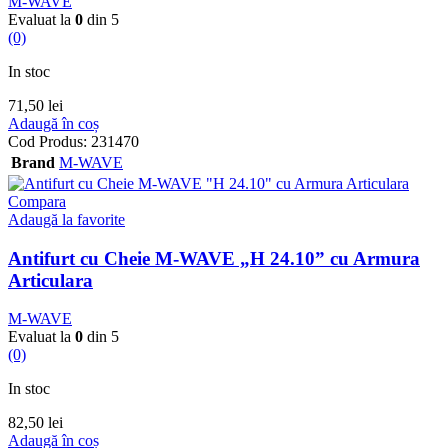
M-WAVE
Evaluat la
0
din 5
(0)
In stoc
71,50
lei
Adaugă în coș
Cod Produs:
231470
Brand
M-WAVE
Compara
Adaugă la favorite
Antifurt cu Cheie M-WAVE „H 24.10” cu Armura
Articulara
M-WAVE
Evaluat la
0
din 5
(0)
In stoc
82,50
lei
Adaugă în coș