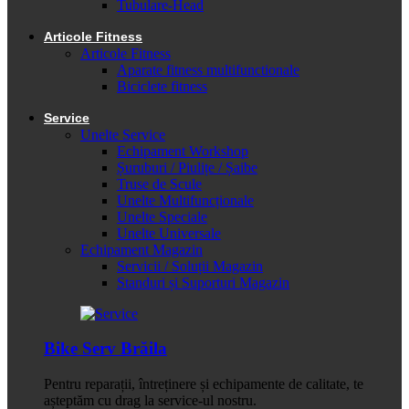
Tubulare-Head
Articole Fitness
Articole Fitness
Aparate fitness multifunctionale
Biciclete fitness
Service
Unelte Service
Echipament Workshop
Șuruburi / Piulițe / Șaibe
Truse de Scule
Unelte Multifuncționale
Unelte Speciale
Unelte Universale
Echipament Magazin
Servicii / Soluții Magazin
Standuri și Suporturi Magazin
Bike Serv Brăila
Pentru reparații, întreținere și echipamente de calitate, te
așteptăm cu drag la service-ul nostru.