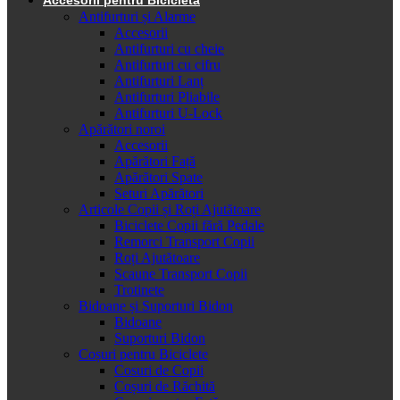
Antifurturi și Alarme
Accesorii
Antifurturi cu cheie
Antifurturi cu cifru
Antifurturi Lanț
Antifurturi Pliabile
Antifurturi U-Lock
Apărători noroi
Accesorii
Apărători Față
Apărători Spate
Seturi Apărători
Articole Copii și Roți Ajutătoare
Biciclete Copii fără Pedale
Remorci Transport Copii
Roți Ajutătoare
Scaune Transport Copii
Trotinete
Bidoane și Suporturi Bidon
Bidoane
Suporturi Bidon
Coșuri pentru Biciclete
Cosuri de Copii
Coșuri de Răchită