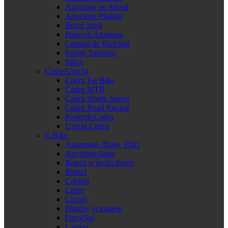
Anvelope pe Sârmă
Anvelope Pliabile
Benzi Jantă
Protecții Antipana
Cameră de Bicicletă
Soluții Tubeless
Valve
Cadre/Urechi
Cadru Fat Bike
Cadru MTB
Cadru Single Speed
Cadru Road Racing
Protecții Cadru
Urechi Cadru
E-Bike
Angrenaje, Brațe, Plăci
Anvelope/Jante
Baterii și încărcătoare
Butuci
Cabluri
Cadre
Cricuri
Display și manete
Furci/Șei
Lanțuri