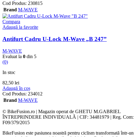
Cod Produs:
230815
Brand
M-WAVE
Compara
Adaugă la favorite
Antifurt Cadru U-Lock M-Wave „B 247”
M-WAVE
Evaluat la
0
din 5
(0)
In stoc
82,50
lei
Adaugă în coș
Cod Produs:
234012
Brand
M-WAVE
© BikeFusion.ro | Magazin operat de GHETU M.GABRIEL
ÎNTREPRINDERE INDIVIDUALĂ | CIF: 34481979 | Reg. Com:
F09/379/2015
BikeFusion este pasiunea noastră pentru ciclism transformată într-un