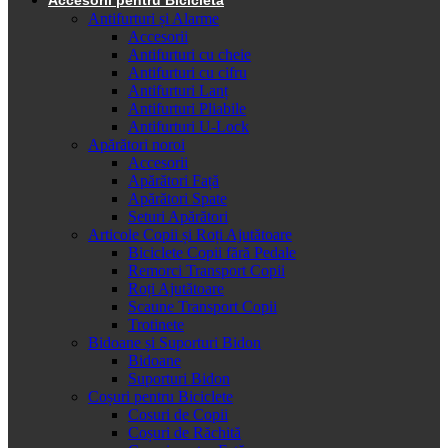
Antifurturi și Alarme
Accesorii
Antifurturi cu cheie
Antifurturi cu cifru
Antifurturi Lanț
Antifurturi Pliabile
Antifurturi U-Lock
Apărători noroi
Accesorii
Apărători Față
Apărători Spate
Seturi Apărători
Articole Copii și Roți Ajutătoare
Biciclete Copii fără Pedale
Remorci Transport Copii
Roți Ajutătoare
Scaune Transport Copii
Trotinete
Bidoane și Suporturi Bidon
Bidoane
Suporturi Bidon
Coșuri pentru Biciclete
Cosuri de Copii
Coșuri de Răchită