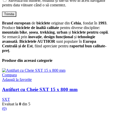
Salvează-mi numele, emailul și site-ul web în acest navigator
pentru data viitoare când o să comentez.
Brand european
de
biciclete
originar din
Cehia
, fondat în
1993
.
Produce
biciclete de înaltă calitate
pentru diverse discipline:
mountain bike
,
șosea
,
trekking
,
urban
și
biciclete pentru copii
.
Se remarcă prin
inovație
,
design funcțional
și
tehnologie
avansată
.
Bicicletele AUTHOR
sunt populare în
Europa
Centrală și de Est
, fiind apreciate pentru
raportul bun calitate-
preț
.
Produse din aceeasi categorie
Compara
Adaugă la favorite
Antifurt cu Cheie SXT 15 x 800 mm
SXT
Evaluat la
0
din 5
(0)