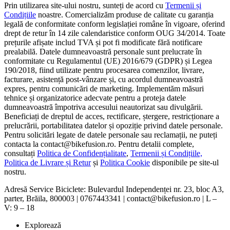
Prin utilizarea site-ului nostru, sunteți de acord cu
Termenii și
Condițiile
noastre. Comercializăm produse de calitate cu garanția
legală de conformitate conform legislației române în vigoare, oferind
drept de retur în 14 zile calendaristice conform OUG 34/2014. Toate
prețurile afișate includ TVA și pot fi modificate fără notificare
prealabilă. Datele dumneavoastră personale sunt prelucrate în
conformitate cu Regulamentul (UE) 2016/679 (GDPR) și Legea
190/2018, fiind utilizate pentru procesarea comenzilor, livrare,
facturare, asistență post-vânzare și, cu acordul dumneavoastră
expres, pentru comunicări de marketing. Implementăm măsuri
tehnice și organizatorice adecvate pentru a proteja datele
dumneavoastră împotriva accesului neautorizat sau divulgării.
Beneficiați de dreptul de acces, rectificare, ștergere, restricționare a
prelucrării, portabilitatea datelor și opoziție privind datele personale.
Pentru solicitări legate de datele personale sau reclamații, ne puteți
contacta la contact@bikefusion.ro. Pentru detalii complete,
consultați
Politica de Confidențialitate
,
Termenii și Condițiile,
Politica de Livrare și Retur
și
Politica Cookie
disponibile pe site-ul
nostru.
Adresă Service Biciclete: Bulevardul Independenței nr. 23, bloc A3,
parter, Brăila, 800003 | 0767443341 | contact@bikefusion.ro | L –
V: 9 – 18
Explorează