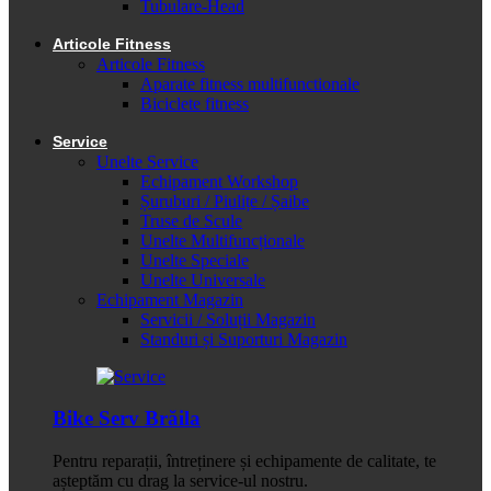
Tubulare-Head
Articole Fitness
Articole Fitness
Aparate fitness multifunctionale
Biciclete fitness
Service
Unelte Service
Echipament Workshop
Șuruburi / Piulițe / Șaibe
Truse de Scule
Unelte Multifuncționale
Unelte Speciale
Unelte Universale
Echipament Magazin
Servicii / Soluții Magazin
Standuri și Suporturi Magazin
Bike Serv Brăila
Pentru reparații, întreținere și echipamente de calitate, te
așteptăm cu drag la service-ul nostru.