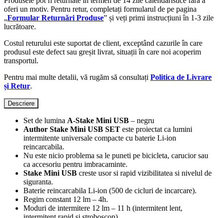
Produsele pot fi returnate în termen de 14 zile calendaristice fără a
oferi un motiv. Pentru retur, completați formularul de pe pagina
„
Formular Returnări Produse
” și veți primi instrucțiuni în 1-3 zile
lucrătoare.
Costul returului este suportat de client, exceptând cazurile în care
produsul este defect sau greșit livrat, situații în care noi acoperim
transportul.
Pentru mai multe detalii, vă rugăm să consultați
Politica de Livrare
și Retur
.
Descriere
Set de lumina
A-Stake Mini USB
– negru
Author Stake Mini USB SET
este proiectat ca lumini
intermitente universale compacte cu baterie Li-ion
reincarcabila.
Nu este nicio problema sa le puneti pe bicicleta, carucior sau
ca accesoriu pentru imbracaminte.
Stake Mini USB
creste usor si rapid vizibilitatea si nivelul de
siguranta.
Baterie reincarcabila Li-ion (500 de cicluri de incarcare).
Regim constant 12 lm – 4h.
Moduri de intermitere 12 lm – 11 h (intermitent lent,
intermitent rapid si stroboscop).