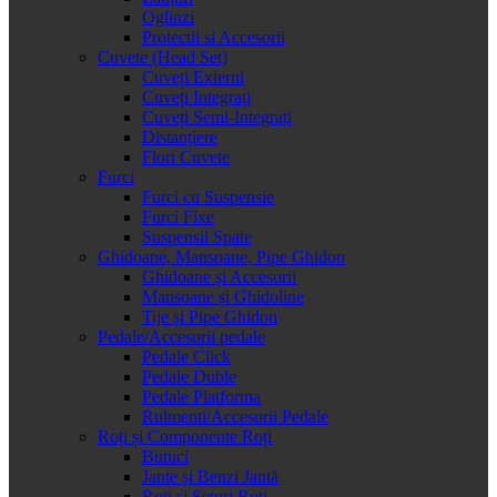
Oglinzi
Protectii si Accesorii
Cuvete (Head Set)
Cuveți Externi
Cuveți Integrați
Cuveți Semi-Integrați
Distanțiere
Flori Cuvete
Furci
Furci cu Suspensie
Furci Fixe
Suspensii Spate
Ghidoane, Mansoane, Pipe Ghidon
Ghidoane și Accesorii
Mansoane și Ghidoline
Tije și Pipe Ghidon
Pedale/Accesorii pedale
Pedale Click
Pedale Duble
Pedale Platforma
Rulmenti/Accesorii Pedale
Roți și Componente Roți
Butuci
Jante și Benzi Jantă
Roți și Seturi Roți