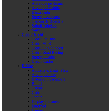
Anvelope pe Sârmă
Anvelope Pliabile
Benzi Jantă
Protecții Antipana
Cameră de Bicicletă
Soluții Tubeless
Valve
Cadre/Urechi
Cadru Fat Bike
Cadru MTB
Cadru Single Speed
Cadru Road Racing
Protecții Cadru
Urechi Cadru
E-Bike
Angrenaje, Brațe, Plăci
Anvelope/Jante
Baterii și încărcătoare
Butuci
Cabluri
Cadre
Cricuri
Display și manete
Furci/Șei
Lanțuri