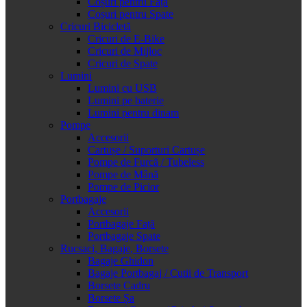
Coșuri pentru Față
Coșuri pentru Spate
Cricuri Bicicletă
Cricuri de E-Bike
Cricuri de Mijloc
Cricuri de Spate
Lumini
Lumini cu USB
Lumini pe baterie
Lumini pentru dinam
Pompe
Accesorii
Cartușe / Suporturi Cartușe
Pompe de Furcă / Tubeless
Pompe de Mână
Pompe de Picior
Portbagaje
Accesorii
Portbagaje Față
Portbagaje Spate
Rucsaci, Bagaje, Borsete
Bagaje Ghidon
Bagaje Portbagaj / Cutii de Transport
Borsete Cadru
Borsete Șa