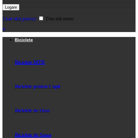
Logare
Ți-ai uitat parola?
Ține-mă minte
0
Biciclete
Biciclete MTB
Biciclete pentru Copii
Biciclete de Oras
Biciclete de Sosea