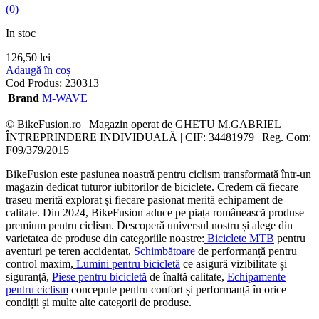
(0)
In stoc
126,50
lei
Adaugă în coș
Cod Produs:
230313
Brand
M-WAVE
© BikeFusion.ro | Magazin operat de GHETU M.GABRIEL
ÎNTREPRINDERE INDIVIDUALĂ | CIF: 34481979 | Reg. Com:
F09/379/2015
BikeFusion este pasiunea noastră pentru ciclism transformată într-un
magazin dedicat tuturor iubitorilor de biciclete. Credem că fiecare
traseu merită explorat și fiecare pasionat merită echipament de
calitate. Din 2024, BikeFusion aduce pe piața românească produse
premium pentru ciclism. Descoperă universul nostru și alege din
varietatea de produse din categoriile noastre:
Biciclete MTB
pentru
aventuri pe teren accidentat,
Schimbătoare
de performanță pentru
control maxim,
Lumini pentru bicicletă
ce asigură vizibilitate și
siguranță,
Piese pentru bicicletă
de înaltă calitate,
Echipamente
pentru ciclism
concepute pentru confort și performanță în orice
condiții și multe alte categorii de produse.