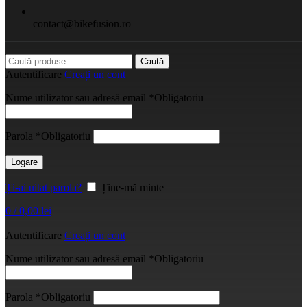
contact@bikefusion.ro
Caută
Autentificare
Creați un cont
Nume utilizator sau adresă email
*
Obligatoriu
Parola
*
Obligatoriu
Logare
Ți-ai uitat parola?
Ține-mă minte
0
/
0,00
lei
Autentificare
Creați un cont
Nume utilizator sau adresă email
*
Obligatoriu
Parola
*
Obligatoriu