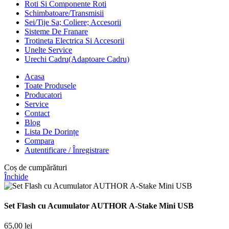
Roti Si Componente Roti
Schimbatoare/Transmisii
Sei/Tije Sa; Coliere; Accesorii
Sisteme De Franare
Trotineta Electrica Si Accesorii
Unelte Service
Urechi Cadru(Adaptoare Cadru)
Acasa
Toate Produsele
Producatori
Service
Contact
Blog
Lista De Dorințe
Compara
Autentificare / Înregistrare
Coș de cumpărături
Închide
Set Flash cu Acumulator AUTHOR A-Stake Mini USB
65,00
lei