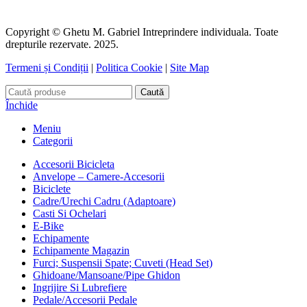
Copyright © Ghetu M. Gabriel Intreprindere individuala. Toate
drepturile rezervate. 2025.
Termeni și Condiții
|
Politica Cookie
|
Site Map
Caută
Închide
Meniu
Categorii
Accesorii Bicicleta
Anvelope – Camere-Accesorii
Biciclete
Cadre/Urechi Cadru (Adaptoare)
Casti Si Ochelari
E-Bike
Echipamente
Echipamente Magazin
Furci; Suspensii Spate; Cuveti (Head Set)
Ghidoane/Mansoane/Pipe Ghidon
Ingrijire Si Lubrefiere
Pedale/Accesorii Pedale