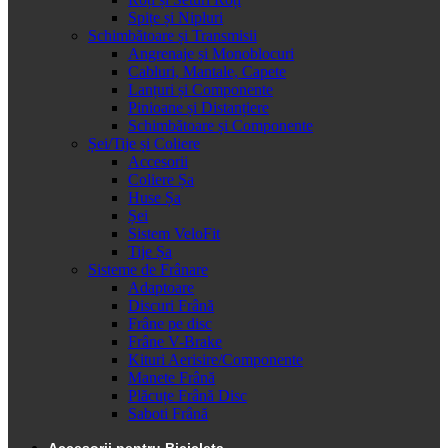
Spițe și Nipluri
Schimbătoare și Transmisii
Angrenaje și Monoblocuri
Cabluri, Mantale, Capete
Lanțuri și Componente
Pinioane și Distanțiere
Schimbătoare și Componente
Șei/Tije și Coliere
Accesorii
Coliere Șa
Huse Șa
Șei
Sistem VeloFit
Tije Șa
Sisteme de Frânare
Adaptoare
Discuri Frână
Frâne pe disc
Frâne V-Brake
Kituri Aerisire/Componente
Manete Frână
Plăcuțe Frână Disc
Saboti Frână
Accesorii pentru Bicicleta