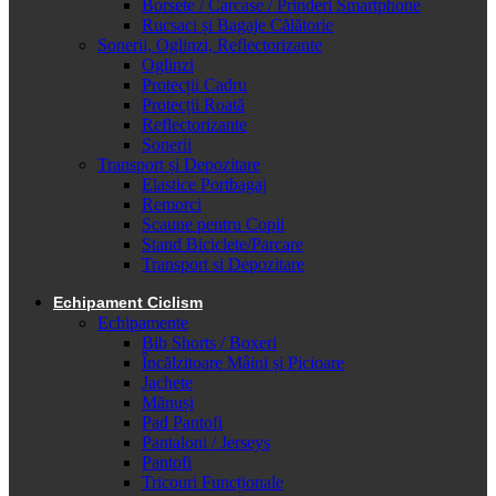
Borsete / Carcase / Prinderi Smartphone
Rucsaci și Bagaje Călătorie
Sonerii, Oglinzi, Reflectorizante
Oglinzi
Protecții Cadru
Protecții Roată
Reflectorizante
Sonerii
Transport și Depozitare
Elastice Portbagaj
Remorci
Scaune pentru Copii
Stand Biciclete/Parcare
Transport si Depozitare
Echipament Ciclism
Echipamente
Bib Shorts / Boxeri
Încălzitoare Mâini și Picioare
Jachete
Mănuși
Pad Pantofi
Pantaloni / Jerseys
Pantofi
Tricouri Funcționale