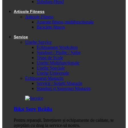
Tubulare-Head
Articole Fitness
Articole Fitness
Aparate fitness multifunctionale
Biciclete fitness
Service
Unelte Service
Echipament Workshop
Șuruburi / Piulițe / Șaibe
Truse de Scule
Unelte Multifuncționale
Unelte Speciale
Unelte Universale
Echipament Magazin
Servicii / Soluții Magazin
Standuri și Suporturi Magazin
Bike Serv Brăila
Pentru reparații, întreținere și echipamente de calitate, te
așteptăm cu drag la service-ul nostru.