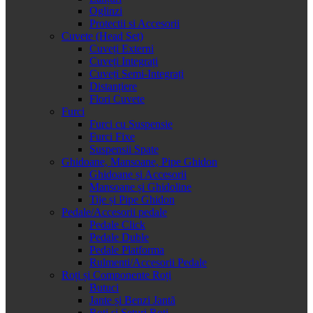
Oglinzi
Protectii si Accesorii
Cuvete (Head Set)
Cuveți Externi
Cuveți Integrați
Cuveți Semi-Integrați
Distanțiere
Flori Cuvete
Furci
Furci cu Suspensie
Furci Fixe
Suspensii Spate
Ghidoane, Mansoane, Pipe Ghidon
Ghidoane și Accesorii
Mansoane și Ghidoline
Tije și Pipe Ghidon
Pedale/Accesorii pedale
Pedale Click
Pedale Duble
Pedale Platforma
Rulmenti/Accesorii Pedale
Roți și Componente Roți
Butuci
Jante și Benzi Jantă
Roți și Seturi Roți