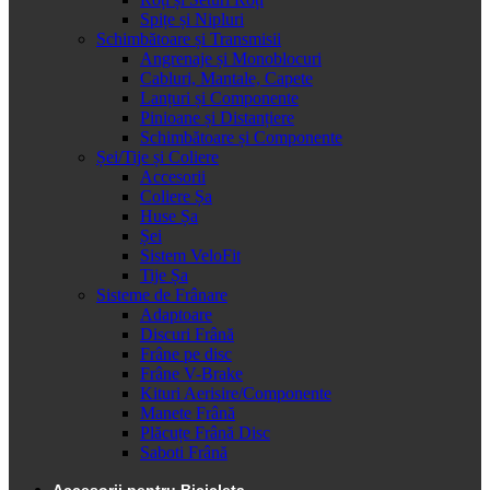
Spițe și Nipluri
Schimbătoare și Transmisii
Angrenaje și Monoblocuri
Cabluri, Mantale, Capete
Lanțuri și Componente
Pinioane și Distanțiere
Schimbătoare și Componente
Șei/Tije și Coliere
Accesorii
Coliere Șa
Huse Șa
Șei
Sistem VeloFit
Tije Șa
Sisteme de Frânare
Adaptoare
Discuri Frână
Frâne pe disc
Frâne V-Brake
Kituri Aerisire/Componente
Manete Frână
Plăcuțe Frână Disc
Saboti Frână
Accesorii pentru Bicicleta