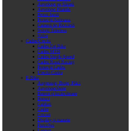
Anvelope pe Sârmă
Anvelope Pliabile
Benzi Jantă
Protecții Antipana
Cameră de Bicicletă
Soluții Tubeless
Valve
Cadre/Urechi
Cadru Fat Bike
Cadru MTB
Cadru Single Speed
Cadru Road Racing
Protecții Cadru
Urechi Cadru
E-Bike
Angrenaje, Brațe, Plăci
Anvelope/Jante
Baterii și încărcătoare
Butuci
Cabluri
Cadre
Cricuri
Display și manete
Furci/Șei
Lanțuri