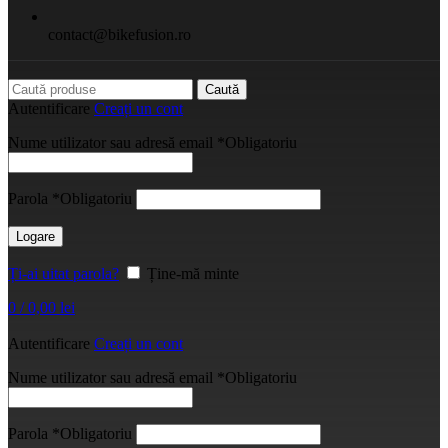
contact@bikefusion.ro
Caută
Autentificare
Creați un cont
Nume utilizator sau adresă email
*
Obligatoriu
Parola
*
Obligatoriu
Logare
Ți-ai uitat parola?
Ține-mă minte
0
/
0,00
lei
Autentificare
Creați un cont
Nume utilizator sau adresă email
*
Obligatoriu
Parola
*
Obligatoriu