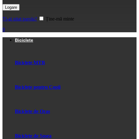
Logare
Ți-ai uitat parola?
Ține-mă minte
0
Biciclete
Biciclete MTB
Biciclete pentru Copii
Biciclete de Oras
Biciclete de Sosea