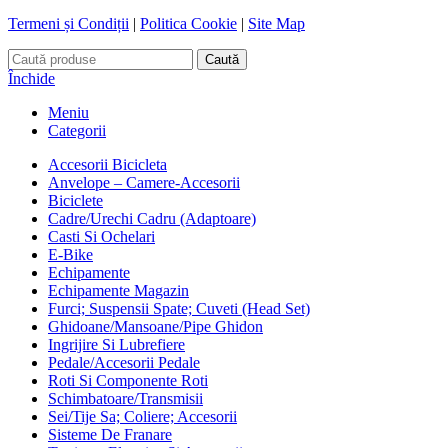
Termeni și Condiții
|
Politica Cookie
|
Site Map
Caută
Închide
Meniu
Categorii
Accesorii Bicicleta
Anvelope – Camere-Accesorii
Biciclete
Cadre/Urechi Cadru (Adaptoare)
Casti Si Ochelari
E-Bike
Echipamente
Echipamente Magazin
Furci; Suspensii Spate; Cuveti (Head Set)
Ghidoane/Mansoane/Pipe Ghidon
Ingrijire Si Lubrefiere
Pedale/Accesorii Pedale
Roti Si Componente Roti
Schimbatoare/Transmisii
Sei/Tije Sa; Coliere; Accesorii
Sisteme De Franare