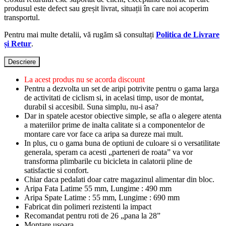
produsul este defect sau greșit livrat, situații în care noi acoperim
transportul.
Pentru mai multe detalii, vă rugăm să consultați
Politica de Livrare
și Retur
.
Descriere
La acest produs nu se acorda discount
Pentru a dezvolta un set de aripi potrivite pentru o gama larga
de activitati de ciclism si, in acelasi timp, usor de montat,
durabil si accesibil. Suna simplu, nu-i asa?
Dar in spatele acestor obiective simple, se afla o alegere atenta
a materiilor prime de inalta calitate si a componentelor de
montare care vor face ca aripa sa dureze mai mult.
In plus, cu o gama buna de optiuni de culoare si o versatilitate
generala, speram ca acesti „parteneri de roata” va vor
transforma plimbarile cu bicicleta in calatorii pline de
satisfactie si confort.
Chiar daca pedalati doar catre magazinul alimentar din bloc.
Aripa Fata Latime 55 mm, Lungime : 490 mm
Aripa Spate Latime : 55 mm, Lungime : 690 mm
Fabricat din polimeri rezistenti la impact
Recomandat pentru roti de 26 „pana la 28”
Montare usoara