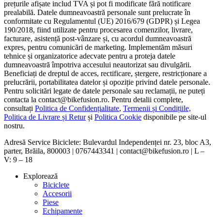
prețurile afișate includ TVA și pot fi modificate fără notificare
prealabilă. Datele dumneavoastră personale sunt prelucrate în
conformitate cu Regulamentul (UE) 2016/679 (GDPR) și Legea
190/2018, fiind utilizate pentru procesarea comenzilor, livrare,
facturare, asistență post-vânzare și, cu acordul dumneavoastră
expres, pentru comunicări de marketing. Implementăm măsuri
tehnice și organizatorice adecvate pentru a proteja datele
dumneavoastră împotriva accesului neautorizat sau divulgării.
Beneficiați de dreptul de acces, rectificare, ștergere, restricționare a
prelucrării, portabilitatea datelor și opoziție privind datele personale.
Pentru solicitări legate de datele personale sau reclamații, ne puteți
contacta la contact@bikefusion.ro. Pentru detalii complete,
consultați
Politica de Confidențialitate
,
Termenii și Condițiile,
Politica de Livrare și Retur
și
Politica Cookie
disponibile pe site-ul
nostru.
Adresă Service Biciclete: Bulevardul Independenței nr. 23, bloc A3,
parter, Brăila, 800003 | 0767443341 | contact@bikefusion.ro | L –
V: 9 – 18
Explorează
Biciclete
Accesorii
Piese
Echipamente