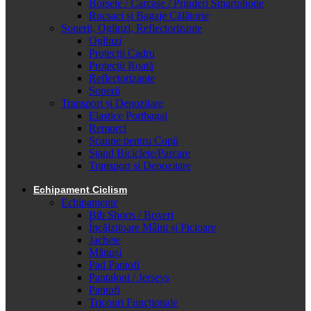
Borsete / Carcase / Prinderi Smartphone
Rucsaci și Bagaje Călătorie
Sonerii, Oglinzi, Reflectorizante
Oglinzi
Protecții Cadru
Protecții Roată
Reflectorizante
Sonerii
Transport și Depozitare
Elastice Portbagaj
Remorci
Scaune pentru Copii
Stand Biciclete/Parcare
Transport si Depozitare
Echipament Ciclism
Echipamente
Bib Shorts / Boxeri
Încălzitoare Mâini și Picioare
Jachete
Mănuși
Pad Pantofi
Pantaloni / Jerseys
Pantofi
Tricouri Funcționale