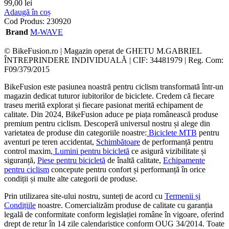
99,00
lei
Adaugă în coș
Cod Produs:
230920
Brand
M-WAVE
© BikeFusion.ro | Magazin operat de GHETU M.GABRIEL
ÎNTREPRINDERE INDIVIDUALĂ | CIF: 34481979 | Reg. Com:
F09/379/2015
BikeFusion este pasiunea noastră pentru ciclism transformată într-un
magazin dedicat tuturor iubitorilor de biciclete. Credem că fiecare
traseu merită explorat și fiecare pasionat merită echipament de
calitate. Din 2024, BikeFusion aduce pe piața românească produse
premium pentru ciclism. Descoperă universul nostru și alege din
varietatea de produse din categoriile noastre:
Biciclete MTB
pentru
aventuri pe teren accidentat,
Schimbătoare
de performanță pentru
control maxim,
Lumini pentru bicicletă
ce asigură vizibilitate și
siguranță,
Piese pentru bicicletă
de înaltă calitate,
Echipamente
pentru ciclism
concepute pentru confort și performanță în orice
condiții și multe alte categorii de produse.
Prin utilizarea site-ului nostru, sunteți de acord cu
Termenii și
Condițiile
noastre. Comercializăm produse de calitate cu garanția
legală de conformitate conform legislației române în vigoare, oferind
drept de retur în 14 zile calendaristice conform OUG 34/2014. Toate