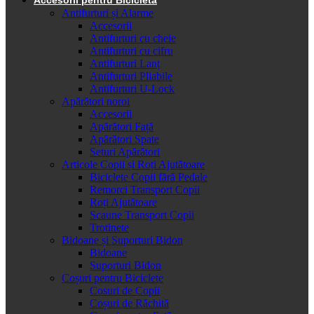
Antifurturi și Alarme
Accesorii
Antifurturi cu cheie
Antifurturi cu cifru
Antifurturi Lanț
Antifurturi Pliabile
Antifurturi U-Lock
Apărători noroi
Accesorii
Apărători Față
Apărători Spate
Seturi Apărători
Articole Copii și Roți Ajutătoare
Biciclete Copii fără Pedale
Remorci Transport Copii
Roți Ajutătoare
Scaune Transport Copii
Trotinete
Bidoane și Suporturi Bidon
Bidoane
Suporturi Bidon
Coșuri pentru Biciclete
Cosuri de Copii
Coșuri de Răchită