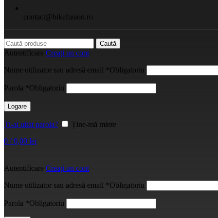
contact@bikefusion.ro
Caută
Autentificare
Creați un cont
Nume utilizator sau adresă email
*
Obligatoriu
Parola
*
Obligatoriu
Logare
Ți-ai uitat parola?
Ține-mă minte
0
/
0,00
lei
Autentificare
Creați un cont
Nume utilizator sau adresă email
*
Obligatoriu
Parola
*
Obligatoriu