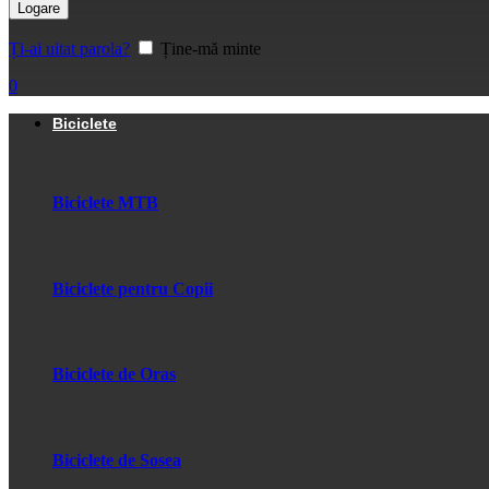
Logare
Ți-ai uitat parola?
Ține-mă minte
0
Biciclete
Biciclete MTB
Biciclete pentru Copii
Biciclete de Oras
Biciclete de Sosea