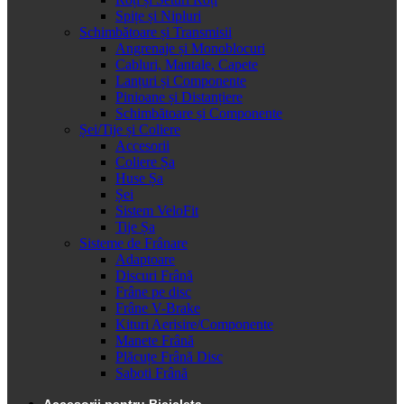
Spițe și Nipluri
Schimbătoare și Transmisii
Angrenaje și Monoblocuri
Cabluri, Mantale, Capete
Lanțuri și Componente
Pinioane și Distanțiere
Schimbătoare și Componente
Șei/Tije și Coliere
Accesorii
Coliere Șa
Huse Șa
Șei
Sistem VeloFit
Tije Șa
Sisteme de Frânare
Adaptoare
Discuri Frână
Frâne pe disc
Frâne V-Brake
Kituri Aerisire/Componente
Manete Frână
Plăcuțe Frână Disc
Saboti Frână
Accesorii pentru Bicicleta