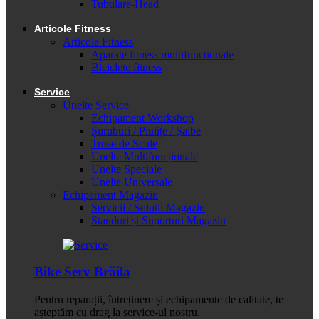
Tubulare-Head
Articole Fitness
Articole Fitness
Aparate fitness multifunctionale
Biciclete fitness
Service
Unelte Service
Echipament Workshop
Șuruburi / Piulițe / Șaibe
Truse de Scule
Unelte Multifuncționale
Unelte Speciale
Unelte Universale
Echipament Magazin
Servicii / Soluții Magazin
Standuri și Suporturi Magazin
Bike Serv Brăila
Pentru reparații, întreținere și echipamente de calitate, te
așteptăm cu drag la service-ul nostru.