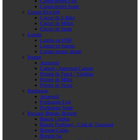
Coșuri pentru Față
Coșuri pentru Spate
Cricuri Bicicletă
Cricuri de E-Bike
Cricuri de Mijloc
Cricuri de Spate
Lumini
Lumini cu USB
Lumini pe baterie
Lumini pentru dinam
Pompe
Accesorii
Cartușe / Suporturi Cartușe
Pompe de Furcă / Tubeless
Pompe de Mână
Pompe de Picior
Portbagaje
Accesorii
Portbagaje Față
Portbagaje Spate
Rucsaci, Bagaje, Borsete
Bagaje Ghidon
Bagaje Portbagaj / Cutii de Transport
Borsete Cadru
Borsete Șa