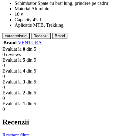
Schimbator Spate cu brat lung, prindere pe cadru
Material Aluminiu
10 v
Capacity 45 T
Aplicatie MTB, Trekking
caracteristici
Recenzii
Brand
Brand
VENTURA
Evaluat la
0
din 5
0 reviews
Evaluat la
5
din 5
0
Evaluat la
4
din 5
0
Evaluat la
3
din 5
0
Evaluat la
2
din 5
0
Evaluat la
1
din 5
0
Recenzii
Resetare filtre