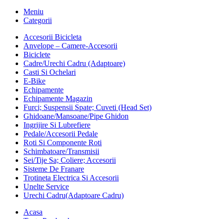
Meniu
Categorii
Accesorii Bicicleta
Anvelope – Camere-Accesorii
Biciclete
Cadre/Urechi Cadru (Adaptoare)
Casti Si Ochelari
E-Bike
Echipamente
Echipamente Magazin
Furci; Suspensii Spate; Cuveti (Head Set)
Ghidoane/Mansoane/Pipe Ghidon
Ingrijire Si Lubrefiere
Pedale/Accesorii Pedale
Roti Si Componente Roti
Schimbatoare/Transmisii
Sei/Tije Sa; Coliere; Accesorii
Sisteme De Franare
Trotineta Electrica Si Accesorii
Unelte Service
Urechi Cadru(Adaptoare Cadru)
Acasa