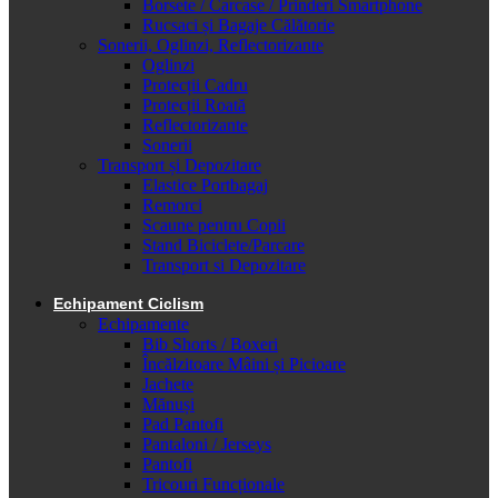
Borsete / Carcase / Prinderi Smartphone
Rucsaci și Bagaje Călătorie
Sonerii, Oglinzi, Reflectorizante
Oglinzi
Protecții Cadru
Protecții Roată
Reflectorizante
Sonerii
Transport și Depozitare
Elastice Portbagaj
Remorci
Scaune pentru Copii
Stand Biciclete/Parcare
Transport si Depozitare
Echipament Ciclism
Echipamente
Bib Shorts / Boxeri
Încălzitoare Mâini și Picioare
Jachete
Mănuși
Pad Pantofi
Pantaloni / Jerseys
Pantofi
Tricouri Funcționale