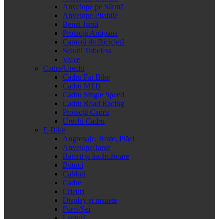
Anvelope pe Sârmă
Anvelope Pliabile
Benzi Jantă
Protecții Antipana
Cameră de Bicicletă
Soluții Tubeless
Valve
Cadre/Urechi
Cadru Fat Bike
Cadru MTB
Cadru Single Speed
Cadru Road Racing
Protecții Cadru
Urechi Cadru
E-Bike
Angrenaje, Brațe, Plăci
Anvelope/Jante
Baterii și încărcătoare
Butuci
Cabluri
Cadre
Cricuri
Display și manete
Furci/Șei
Lanțuri