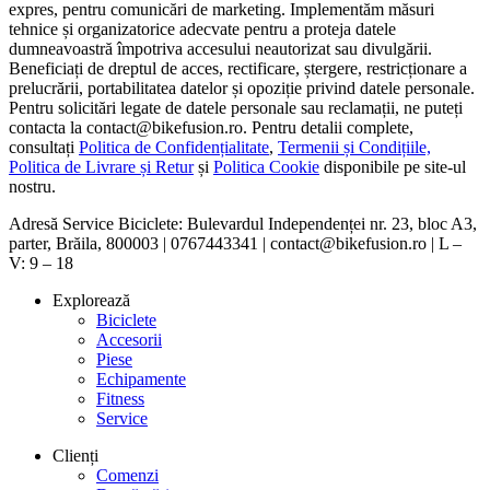
expres, pentru comunicări de marketing. Implementăm măsuri
tehnice și organizatorice adecvate pentru a proteja datele
dumneavoastră împotriva accesului neautorizat sau divulgării.
Beneficiați de dreptul de acces, rectificare, ștergere, restricționare a
prelucrării, portabilitatea datelor și opoziție privind datele personale.
Pentru solicitări legate de datele personale sau reclamații, ne puteți
contacta la contact@bikefusion.ro. Pentru detalii complete,
consultați
Politica de Confidențialitate
,
Termenii și Condițiile,
Politica de Livrare și Retur
și
Politica Cookie
disponibile pe site-ul
nostru.
Adresă Service Biciclete: Bulevardul Independenței nr. 23, bloc A3,
parter, Brăila, 800003 | 0767443341 | contact@bikefusion.ro | L –
V: 9 – 18
Explorează
Biciclete
Accesorii
Piese
Echipamente
Fitness
Service
Clienți
Comenzi