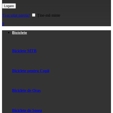
Logare
Ți-ai uitat parola?
Ține-mă minte
0
Biciclete
Biciclete MTB
Biciclete pentru Copii
Biciclete de Oras
Biciclete de Sosea