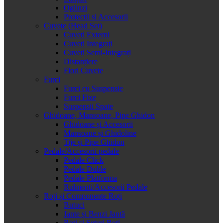
Oglinzi
Protectii si Accesorii
Cuvete (Head Set)
Cuveți Externi
Cuveți Integrați
Cuveți Semi-Integrați
Distanțiere
Flori Cuvete
Furci
Furci cu Suspensie
Furci Fixe
Suspensii Spate
Ghidoane, Mansoane, Pipe Ghidon
Ghidoane și Accesorii
Mansoane și Ghidoline
Tije și Pipe Ghidon
Pedale/Accesorii pedale
Pedale Click
Pedale Duble
Pedale Platforma
Rulmenti/Accesorii Pedale
Roți și Componente Roți
Butuci
Jante și Benzi Jantă
Roți și Seturi Roți