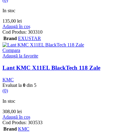
(0)
In stoc
135,00
lei
Adaugă în coș
Cod Produs:
303310
Brand
EXUSTAR
Compara
Adaugă la favorite
Lant KMC X11EL BlackTech 118 Zale
KMC
Evaluat la
0
din 5
(0)
In stoc
308,00
lei
Adaugă în coș
Cod Produs:
303533
Brand
KMC