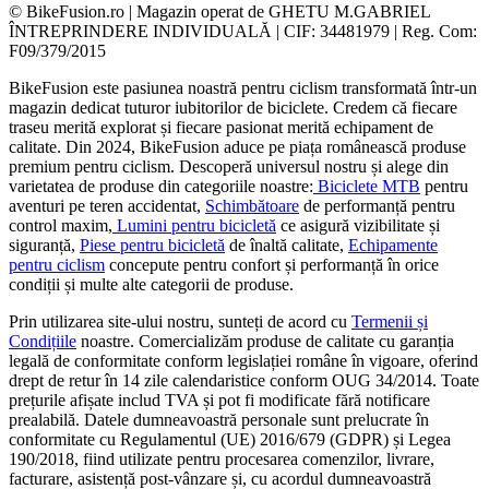
© BikeFusion.ro | Magazin operat de GHETU M.GABRIEL
ÎNTREPRINDERE INDIVIDUALĂ | CIF: 34481979 | Reg. Com:
F09/379/2015
BikeFusion este pasiunea noastră pentru ciclism transformată într-un
magazin dedicat tuturor iubitorilor de biciclete. Credem că fiecare
traseu merită explorat și fiecare pasionat merită echipament de
calitate. Din 2024, BikeFusion aduce pe piața românească produse
premium pentru ciclism. Descoperă universul nostru și alege din
varietatea de produse din categoriile noastre:
Biciclete MTB
pentru
aventuri pe teren accidentat,
Schimbătoare
de performanță pentru
control maxim,
Lumini pentru bicicletă
ce asigură vizibilitate și
siguranță,
Piese pentru bicicletă
de înaltă calitate,
Echipamente
pentru ciclism
concepute pentru confort și performanță în orice
condiții și multe alte categorii de produse.
Prin utilizarea site-ului nostru, sunteți de acord cu
Termenii și
Condițiile
noastre. Comercializăm produse de calitate cu garanția
legală de conformitate conform legislației române în vigoare, oferind
drept de retur în 14 zile calendaristice conform OUG 34/2014. Toate
prețurile afișate includ TVA și pot fi modificate fără notificare
prealabilă. Datele dumneavoastră personale sunt prelucrate în
conformitate cu Regulamentul (UE) 2016/679 (GDPR) și Legea
190/2018, fiind utilizate pentru procesarea comenzilor, livrare,
facturare, asistență post-vânzare și, cu acordul dumneavoastră