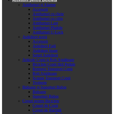
Antifurturi și Alarme
Accesorii
Antifurturi cu cheie
Antifurturi cu cifru
Antifurturi Lanț
Antifurturi Pliabile
Antifurturi U-Lock
Apărători noroi
Accesorii
Apărători Față
Apărători Spate
Seturi Apărători
Articole Copii și Roți Ajutătoare
Biciclete Copii fără Pedale
Remorci Transport Copii
Roți Ajutătoare
Scaune Transport Copii
Trotinete
Bidoane și Suporturi Bidon
Bidoane
Suporturi Bidon
Coșuri pentru Biciclete
Cosuri de Copii
Coșuri de Răchită