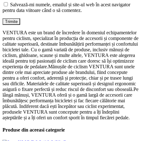
Salvează-mi numele, emailul și site-ul web în acest navigator
pentru data viitoare când o să comentez.
VENTURA este un brand de încredere în domeniul echipamentelor
pentru ciclism, specializat în producția de accesorii și componente de
calitate superioară, destinate îmbunătățirii performanței și confortului
bicicletei tale. Cu o gamă variată de produse, inclusiv mănuși de
ciclism, ghidoane, scaune și multe altele, VENTURA este alegerea
ideală pentru toți pasionații de ciclism care doresc să își optimizeze
experiența de pedalare.Mănușile de ciclism VENTURA sunt unele
dintre cele mai apreciate produse ale brandului, fiind concepute
pentru a oferi confort, aderență și protecție, chiar și pe trasee lungi
sau dificile. Materialele de calitate superioară și designul ergonomic
asigură o fixare perfectă și reduc riscul de disconfort sau oboseală.Pe
lângă mănuși, VENTURA oferă și o gamă largă de accesorii care
îmbunătățesc performanța bicicletei și fac fiecare călătorie mai
plăcută. Indiferent dacă ești începător sau ciclist experimentat,
produsele VENTURA sunt concepute pentru a îți îndeplini
așteptările și a îți oferi un confort sporit în timpul fiecărei pedale.
Produse din aceeasi categorie