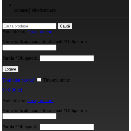
contact@bikefusion.ro
Caută
Autentificare
Creați un cont
Nume utilizator sau adresă email
*
Obligatoriu
Parola
*
Obligatoriu
Logare
Ți-ai uitat parola?
Ține-mă minte
0
/
0,00
lei
Autentificare
Creați un cont
Nume utilizator sau adresă email
*
Obligatoriu
Parola
*
Obligatoriu