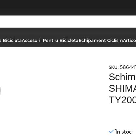
 Componente
Schimbatoare Spate
Schimbator Spate SHI
 Bicicleta
Accesorii Pentru Bicicleta
Echipament Ciclism
Artico
58644
SKU:
Schim
SHIM
TY200
În stoc