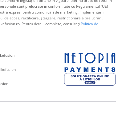
e conform legislației române în vigoare, oferind drept de retur în
ă personale sunt prelucrate în conformitate cu Regulamentul (UE)
avoastră expres, pentru comunicări de marketing. Implementăm
de acces, rectificare, ștergere, restricționare a prelucrării,
ikefusion.ro. Pentru detalii complete, consultați
Politica de
kefusion
ikefusion
usion