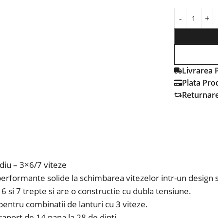
Livrarea 
Plata Pro
Returnar
iu – 3×6/7 viteze
formante solide la schimbarea vitezelor intr-un design s
6 si 7 trepte si are o constructie cu dubla tensiune.
entru combinatii de lanturi cu 3 viteze.
aport de 14 pana la 28 de dinti.