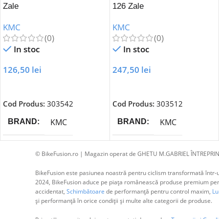
Zale
126 Zale
KMC
KMC
(0)
(0)
In stoc
In stoc
126,50
lei
247,50
lei
Adaugă În Coș
Adaugă În Coș
Cod Produs:
303542
Cod Produs:
303512
KMC
KMC
BRAND
BRAND
© BikeFusion.ro | Magazin operat de GHETU M.GABRIEL ÎNTREPRIN
BikeFusion este pasiunea noastră pentru ciclism transformată într-un
2024, BikeFusion aduce pe piața românească produse premium pentru
accidentat,
Schimbătoare
de performanță pentru control maxim,
Lum
și performanță în orice condiții și multe alte categorii de produse.