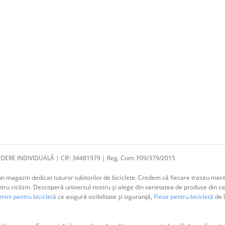
DERE INDIVIDUALĂ | CIF: 34481979 | Reg. Com: F09/379/2015
 magazin dedicat tuturor iubitorilor de biciclete. Credem că fiecare traseu merit
 ciclism. Descoperă universul nostru și alege din varietatea de produse din cat
ini pentru bicicletă
ce asigură vizibilitate și siguranță,
Piese pentru bicicletă
de î