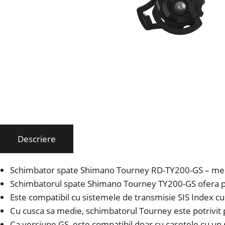
Descriere
Schimbator spate Shimano Tourney RD-TY200-GS – med
Schimbatorul spate Shimano Tourney TY200-GS ofera per
Este compatibil cu sistemele de transmisie SIS Index cu 
Cu cusca sa medie, schimbatorul Tourney este potrivit p
Ca versiune GS, este compatibil doar cu casetele cu un r