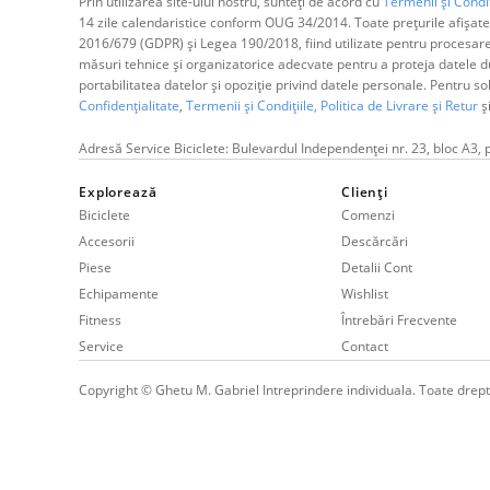
Prin utilizarea site-ului nostru, sunteți de acord cu
Termenii și Condiț
14 zile calendaristice conform OUG 34/2014. Toate prețurile afișate
2016/679 (GDPR) și Legea 190/2018, fiind utilizate pentru procesar
măsuri tehnice și organizatorice adecvate pentru a proteja datele dum
portabilitatea datelor și opoziție privind datele personale. Pentru s
Confidențialitate
,
Termenii și Condițiile,
Politica de Livrare și Retur
ș
Adresă Service Biciclete: Bulevardul Independenței nr. 23, bloc A3, 
Explorează
Clienți
Biciclete
Comenzi
Accesorii
Descărcări
Piese
Detalii Cont
Echipamente
Wishlist
Fitness
Întrebări Frecvente
Service
Contact
Copyright © Ghetu M. Gabriel Intreprindere individuala. Toate drept