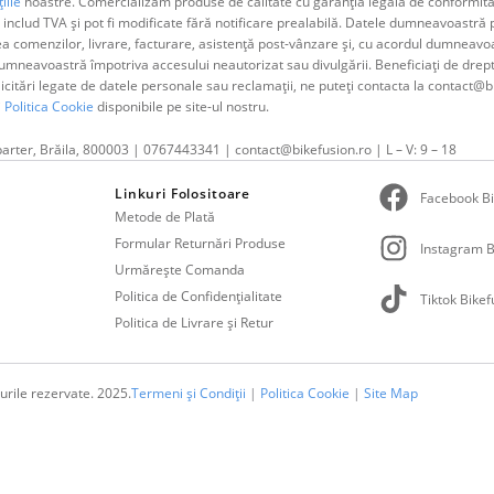
iile
noastre. Comercializăm produse de calitate cu garanția legală de conformitat
 includ TVA și pot fi modificate fără notificare prealabilă. Datele dumneavoastr
ea comenzilor, livrare, facturare, asistență post-vânzare și, cu acordul dumne
neavoastră împotriva accesului neautorizat sau divulgării. Beneficiați de dreptul 
olicitări legate de datele personale sau reclamații, ne puteți contacta la contact@b
i
Politica Cookie
disponibile pe site-ul nostru.
parter, Brăila, 800003 | 0767443341 | contact@bikefusion.ro | L – V: 9 – 18
Linkuri Folositoare
Facebook Bi
Metode de Plată
Formular Returnări Produse
Instagram B
Urmărește Comanda
Politica de Confidențialitate
Tiktok Bikef
Politica de Livrare și Retur
urile rezervate. 2025.
Termeni și Condiții
|
Politica Cookie
|
Site Map