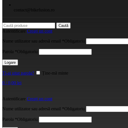
contact@bikefusion.ro
Caută
Autentificare
Creați un cont
Nume utilizator sau adresă email
*
Obligatoriu
Parola
*
Obligatoriu
Logare
Ți-ai uitat parola?
Ține-mă minte
0
/
0,00
lei
Autentificare
Creați un cont
Nume utilizator sau adresă email
*
Obligatoriu
Parola
*
Obligatoriu