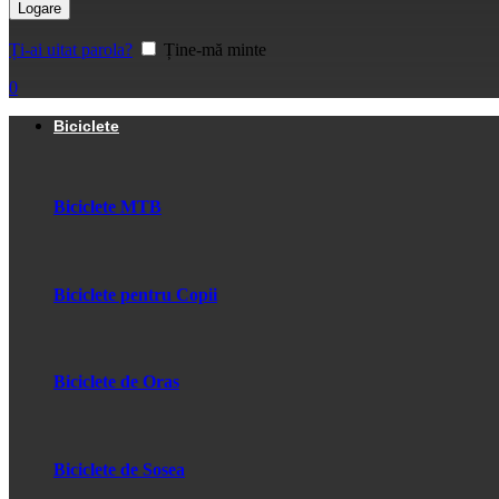
Logare
Ți-ai uitat parola?
Ține-mă minte
0
Biciclete
Biciclete MTB
Biciclete pentru Copii
Biciclete de Oras
Biciclete de Sosea