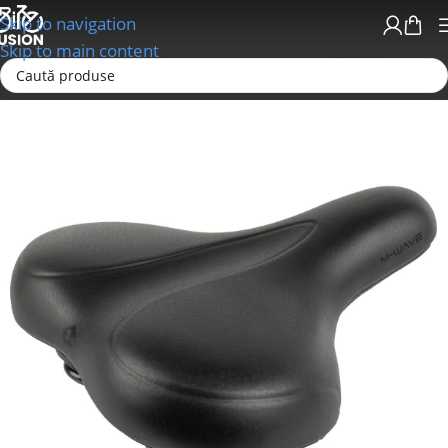
Skip to navigation
Skip to main content
Prima pagină
Sei/Tije sa; Coliere; Accesorii
Sei