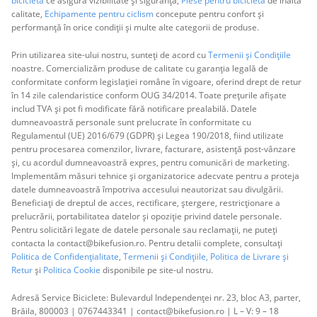
bicicletă
ce asigură vizibilitate și siguranță,
Piese pentru bicicletă
de înaltă
calitate,
Echipamente pentru ciclism
concepute pentru confort și
performanță în orice condiții și multe alte categorii de produse.
Prin utilizarea site-ului nostru, sunteți de acord cu
Termenii și Condițiile
noastre. Comercializăm produse de calitate cu garanția legală de
conformitate conform legislației române în vigoare, oferind drept de retur
în 14 zile calendaristice conform OUG 34/2014. Toate prețurile afișate
includ TVA și pot fi modificate fără notificare prealabilă. Datele
dumneavoastră personale sunt prelucrate în conformitate cu
Regulamentul (UE) 2016/679 (GDPR) și Legea 190/2018, fiind utilizate
pentru procesarea comenzilor, livrare, facturare, asistență post-vânzare
și, cu acordul dumneavoastră expres, pentru comunicări de marketing.
Implementăm măsuri tehnice și organizatorice adecvate pentru a proteja
datele dumneavoastră împotriva accesului neautorizat sau divulgării.
Beneficiați de dreptul de acces, rectificare, ștergere, restricționare a
prelucrării, portabilitatea datelor și opoziție privind datele personale.
Pentru solicitări legate de datele personale sau reclamații, ne puteți
contacta la contact@bikefusion.ro. Pentru detalii complete, consultați
Politica de Confidențialitate
,
Termenii și Condițiile,
Politica de Livrare și
Retur
și
Politica Cookie
disponibile pe site-ul nostru.
Adresă Service Biciclete: Bulevardul Independenței nr. 23, bloc A3, parter,
Brăila, 800003 | 0767443341 | contact@bikefusion.ro | L – V: 9 – 18