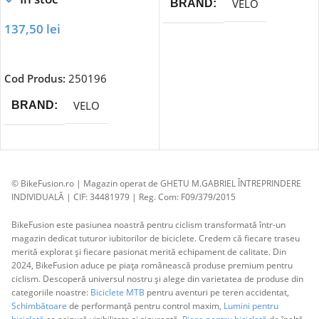
VELO
BRAND
137,50
lei
Adaugă În Coș
Cod Produs:
250196
VELO
BRAND
© BikeFusion.ro | Magazin operat de GHETU M.GABRIEL ÎNTREPRINDERE
INDIVIDUALĂ | CIF: 34481979 | Reg. Com: F09/379/2015
BikeFusion este pasiunea noastră pentru ciclism transformată într-un
magazin dedicat tuturor iubitorilor de biciclete. Credem că fiecare traseu
merită explorat și fiecare pasionat merită echipament de calitate. Din
2024, BikeFusion aduce pe piața românească produse premium pentru
ciclism. Descoperă universul nostru și alege din varietatea de produse din
categoriile noastre:
Biciclete MTB
pentru aventuri pe teren accidentat,
Schimbătoare
de performanță pentru control maxim,
Lumini pentru