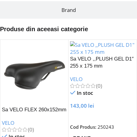
Brand
Produse din aceeasi categorie
Sa VELO ,,PLUSH GEL D1″
255 x 175 mm
VELO
(0)
In stoc
143,00
lei
Sa VELO FLEX 260x152mm
Adaugă În Coș
VELO
Cod Produs:
250243
(0)
In stoc