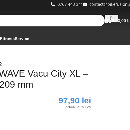
0767 443 341
contact@bikefusion.
0
/
0,00
L
 Fitness
Service
2
WAVE Vacu City XL –
 209 mm
97,90
lei
include 21% TVA