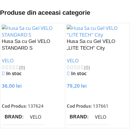
Produse din aceeasi categorie
Husa Sa cu Gel VELO
Husa Sa cu Gel VELO
STANDARD S
„LITE TECH” City
VELO
VELO
(0)
(0)
In stoc
In stoc
36,00
lei
79,20
lei
Adaugă În Coș
Adaugă În Coș
Cod Produs:
137624
Cod Produs:
137661
VELO
VELO
BRAND
BRAND