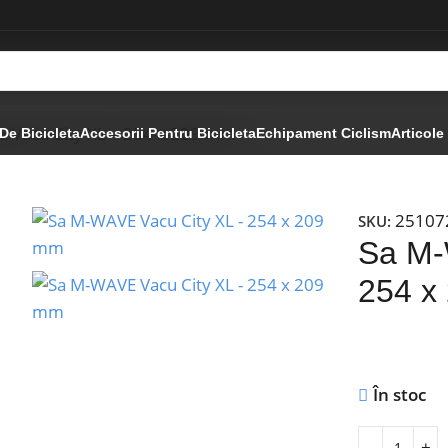
 Vacu City XL – 254 x 209 mm
De Bicicleta
Accesorii Pentru Bicicleta
Echipament Ciclism
Articole
25107
SKU:
Sa M-
254 x
În stoc