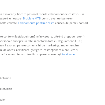
ă explorat și fiecare pasionat merită echipament de calitate. Din
egoriile noastre:
Biciclete MTB
pentru aventuri pe teren
naltă calitate,
Echipamente pentru ciclism
concepute pentru confort
e conform legislației române în vigoare, oferind drept de retur în
ă personale sunt prelucrate în conformitate cu Regulamentul (UE)
avoastră expres, pentru comunicări de marketing. Implementăm
de acces, rectificare, ștergere, restricționare a prelucrării,
ikefusion.ro. Pentru detalii complete, consultați
Politica de
kefusion
ikefusion
usion