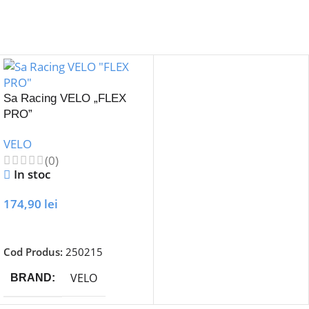
Sa Racing VELO „FLEX
PRO”
VELO
(0)
In stoc
174,90
lei
Adaugă În Coș
Cod Produs:
250215
VELO
BRAND