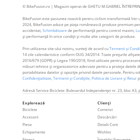
© BikeFusion.ro | Magazin operat de GHETU M.GABRIEL ÎNTREPRIN
BikeFusion este pasiunea noastră pentru ciclism transformată într-un
2024, BikeFusion aduce pe piața românească produse premium pentru
accidentat,
Schimbătoare
de performanță pentru control maxim,
Lum
și performanță în orice condiții și multe alte categorii de produse.
Prin utilizarea site-ului nostru, sunteți de acord cu
Termenii și Condiț
14 zile calendaristice conform OUG 34/2014. Toate prețurile afișate
2016/679 (GDPR) și Legea 190/2018, fiind utilizate pentru procesar
măsuri tehnice și organizatorice adecvate pentru a proteja datele dum
portabilitatea datelor și opoziție privind datele personale. Pentru s
Confidențialitate
,
Termenii și Condițiile,
Politica de Livrare și Retur
ș
Adresă Service Biciclete: Bulevardul Independenței nr. 23, bloc A3, 
Explorează
Clienți
Biciclete
Comenzi
Accesorii
Descărcări
Piese
Detalii Cont
Echipamente
Wishlist
Fitness
Întrebări Frecvente