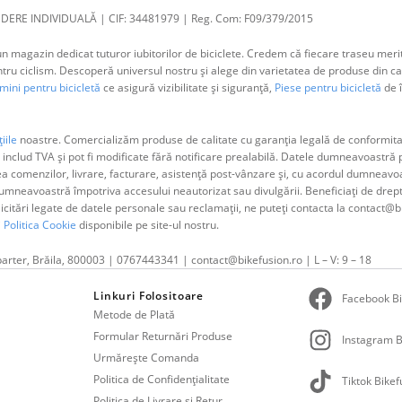
DERE INDIVIDUALĂ | CIF: 34481979 | Reg. Com: F09/379/2015
 magazin dedicat tuturor iubitorilor de biciclete. Credem că fiecare traseu merit
 ciclism. Descoperă universul nostru și alege din varietatea de produse din cat
ini pentru bicicletă
ce asigură vizibilitate și siguranță,
Piese pentru bicicletă
de î
iile
noastre. Comercializăm produse de calitate cu garanția legală de conformitat
 includ TVA și pot fi modificate fără notificare prealabilă. Datele dumneavoastr
ea comenzilor, livrare, facturare, asistență post-vânzare și, cu acordul dumne
neavoastră împotriva accesului neautorizat sau divulgării. Beneficiați de dreptul 
olicitări legate de datele personale sau reclamații, ne puteți contacta la contact@b
i
Politica Cookie
disponibile pe site-ul nostru.
parter, Brăila, 800003 | 0767443341 | contact@bikefusion.ro | L – V: 9 – 18
Linkuri Folositoare
Facebook Bi
Metode de Plată
Formular Returnări Produse
Instagram B
Urmărește Comanda
Politica de Confidențialitate
Tiktok Bikef
Politica de Livrare și Retur