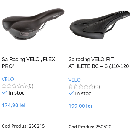
Sa Racing VELO „FLEX
Sa racing VELO-FIT
PRO”
ATHLETE BC – S (110-120
mm)
VELO
VELO
(0)
(0)
In stoc
In stoc
174,90
lei
199,00
lei
Adaugă În Coș
Adaugă În Coș
Cod Produs:
250215
Cod Produs:
250520