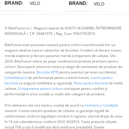
VELO
BRAND
VELO
BRAND
© BikeFusion.ro | Magazin operat de GHETU M.GABRIEL ÎNTREPRINDERE
INDIVIDUALĂ | CIF: 34481979 | Reg. Com: F09/379/2015
BikeFusion este pasiunea noastră pentru ciclism transformată într-un
magazin dedicat tuturor iubitorilor de biciclete. Credem că fiecare traseu
merită explorat și fiecare pasionat merită echipament de calitate. Din
2024, BikeFusion aduce pe piața românească produse premium pentru
ciclism. Descoperă universul nostru și alege din varietatea de produse din
categoriile noastre:
Biciclete MTB
pentru aventuri pe teren accidentat,
Schimbătoare
de performanță pentru control maxim,
Lumini pentru
bicicletă
ce asigură vizibilitate și siguranță,
Piese pentru bicicletă
de înaltă
calitate,
Echipamente pentru ciclism
concepute pentru confort și
performanță în orice condiții și multe alte categorii de produse.
Prin utilizarea site-ului nostru, sunteți de acord cu
Termenii și Condițiile
noastre. Comercializăm produse de calitate cu garanția legală de
conformitate conform legislației române în vigoare, oferind drept de retur
în 14 zile calendaristice conform OUG 34/2014. Toate prețurile afișate
includ TVA și pot fi modificate fără notificare prealabilă. Datele