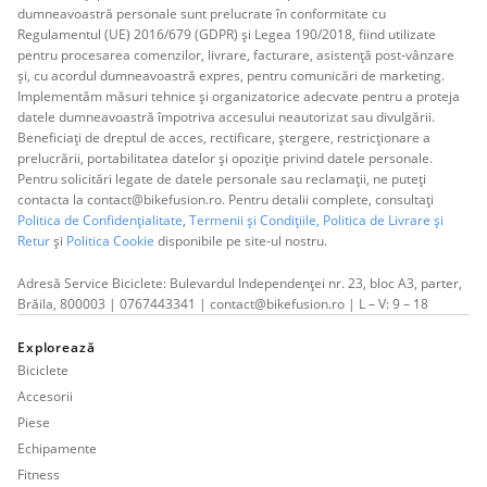
dumneavoastră personale sunt prelucrate în conformitate cu
Regulamentul (UE) 2016/679 (GDPR) și Legea 190/2018, fiind utilizate
pentru procesarea comenzilor, livrare, facturare, asistență post-vânzare
și, cu acordul dumneavoastră expres, pentru comunicări de marketing.
Implementăm măsuri tehnice și organizatorice adecvate pentru a proteja
datele dumneavoastră împotriva accesului neautorizat sau divulgării.
Beneficiați de dreptul de acces, rectificare, ștergere, restricționare a
prelucrării, portabilitatea datelor și opoziție privind datele personale.
Pentru solicitări legate de datele personale sau reclamații, ne puteți
contacta la contact@bikefusion.ro. Pentru detalii complete, consultați
Politica de Confidențialitate
,
Termenii și Condițiile,
Politica de Livrare și
Retur
și
Politica Cookie
disponibile pe site-ul nostru.
Adresă Service Biciclete: Bulevardul Independenței nr. 23, bloc A3, parter,
Brăila, 800003 | 0767443341 | contact@bikefusion.ro | L – V: 9 – 18
Explorează
Biciclete
Accesorii
Piese
Echipamente
Fitness