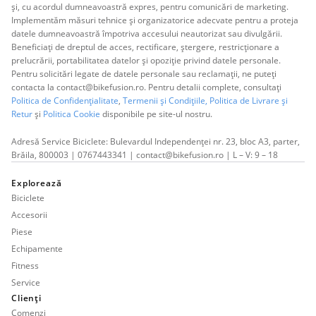
și, cu acordul dumneavoastră expres, pentru comunicări de marketing.
Implementăm măsuri tehnice și organizatorice adecvate pentru a proteja
datele dumneavoastră împotriva accesului neautorizat sau divulgării.
Beneficiați de dreptul de acces, rectificare, ștergere, restricționare a
prelucrării, portabilitatea datelor și opoziție privind datele personale.
Pentru solicitări legate de datele personale sau reclamații, ne puteți
contacta la contact@bikefusion.ro. Pentru detalii complete, consultați
Politica de Confidențialitate
,
Termenii și Condițiile,
Politica de Livrare și
Retur
și
Politica Cookie
disponibile pe site-ul nostru.
Adresă Service Biciclete: Bulevardul Independenței nr. 23, bloc A3, parter,
Brăila, 800003 | 0767443341 | contact@bikefusion.ro | L – V: 9 – 18
Explorează
Biciclete
Accesorii
Piese
Echipamente
Fitness
Service
Clienți
Comenzi