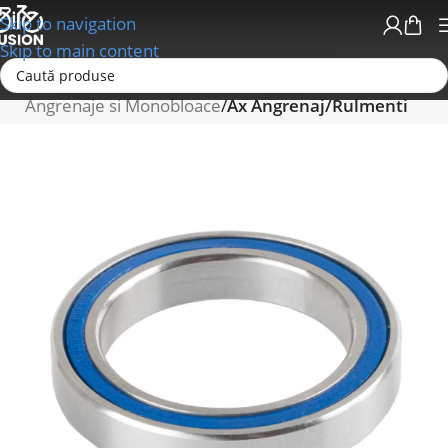
Skip to navigation
Skip to main content
Prima pagină
Schimbatoare/Transmisii
Angrenaje si Monobloace
Ax Angrenaj/Rulmenti