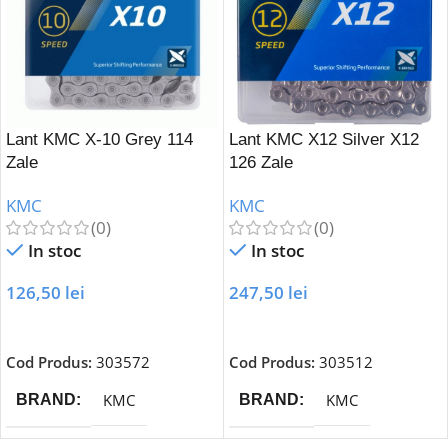
Lant KMC X-10 Grey 114
Lant KMC X12 Silver X12
Zale
126 Zale
KMC
KMC
(0)
(0)
In stoc
In stoc
126,50
lei
247,50
lei
Adaugă În Coș
Adaugă În Coș
Cod Produs:
303572
Cod Produs:
303512
KMC
KMC
BRAND
BRAND