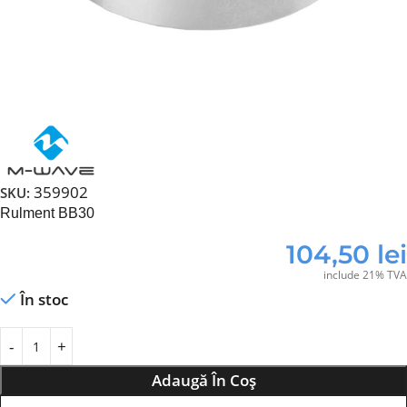
359902
SKU:
Rulment BB30
104,50
lei
include 21% TVA
În stoc
Adaugă În Coș