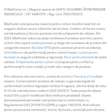
© BikeFusion.ro | Magazin operat de GHETU M.GABRIEL ÎNTREPRINDERE
INDIVIDUALĂ | CIF: 34481979 | Reg. Com: F09/379/2015
BikeFusion este pasiunea noastră pentru ciclism transformată într-un
magazin dedicat tuturor iubitorilor de biciclete. Credem că fiecare traseu
merită explorat și fiecare pasionat merită echipament de calitate. Din
2024, BikeFusion aduce pe piața românească produse premium pentru
ciclism. Descoperă universul nostru și alege din varietatea de produse din
categoriile noastre:
Biciclete MTB
pentru aventuri pe teren accidentat,
Schimbătoare
de performanță pentru control maxim,
Lumini pentru
bicicletă
ce asigură vizibilitate și siguranță,
Piese pentru bicicletă
de înaltă
calitate,
Echipamente pentru ciclism
concepute pentru confort și
performanță în orice condiții și multe alte categorii de produse.
Prin utilizarea site-ului nostru, sunteți de acord cu
Termenii și Condițiile
noastre. Comercializăm produse de calitate cu garanția legală de
conformitate conform legislației române în vigoare, oferind drept de retur
în 14 zile calendaristice conform OUG 34/2014. Toate prețurile afișate
includ TVA și pot fi modificate fără notificare prealabilă. Datele
dumneavoastră personale sunt prelucrate în conformitate cu
Regulamentul (UE) 2016/679 (GDPR) și Legea 190/2018, fiind utilizate
pentru procesarea comenzilor, livrare, facturare, asistență post-vânzare