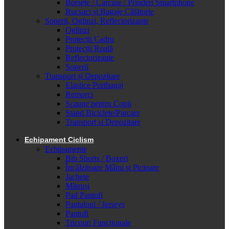
Borsete / Carcase / Prinderi Smartphone
Rucsaci și Bagaje Călătorie
Sonerii, Oglinzi, Reflectorizante
Oglinzi
Protecții Cadru
Protecții Roată
Reflectorizante
Sonerii
Transport și Depozitare
Elastice Portbagaj
Remorci
Scaune pentru Copii
Stand Biciclete/Parcare
Transport si Depozitare
Echipament Ciclism
Echipamente
Bib Shorts / Boxeri
Încălzitoare Mâini și Picioare
Jachete
Mănuși
Pad Pantofi
Pantaloni / Jerseys
Pantofi
Tricouri Funcționale