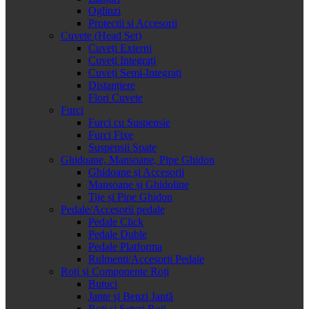
Oglinzi
Protectii si Accesorii
Cuvete (Head Set)
Cuveți Externi
Cuveți Integrați
Cuveți Semi-Integrați
Distanțiere
Flori Cuvete
Furci
Furci cu Suspensie
Furci Fixe
Suspensii Spate
Ghidoane, Mansoane, Pipe Ghidon
Ghidoane și Accesorii
Mansoane și Ghidoline
Tije și Pipe Ghidon
Pedale/Accesorii pedale
Pedale Click
Pedale Duble
Pedale Platforma
Rulmenti/Accesorii Pedale
Roți și Componente Roți
Butuci
Jante și Benzi Jantă
Roți și Seturi Roți