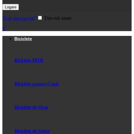
Logare
Ți-ai uitat parola?
Ține-mă minte
0
Biciclete
Biciclete MTB
Biciclete pentru Copii
Biciclete de Oras
Biciclete de Sosea