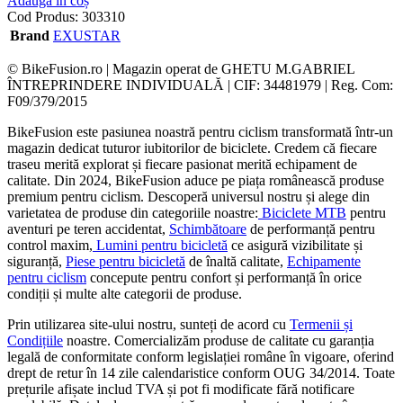
Adaugă în coș
Cod Produs:
303310
Brand
EXUSTAR
© BikeFusion.ro | Magazin operat de GHETU M.GABRIEL
ÎNTREPRINDERE INDIVIDUALĂ | CIF: 34481979 | Reg. Com:
F09/379/2015
BikeFusion este pasiunea noastră pentru ciclism transformată într-un
magazin dedicat tuturor iubitorilor de biciclete. Credem că fiecare
traseu merită explorat și fiecare pasionat merită echipament de
calitate. Din 2024, BikeFusion aduce pe piața românească produse
premium pentru ciclism. Descoperă universul nostru și alege din
varietatea de produse din categoriile noastre:
Biciclete MTB
pentru
aventuri pe teren accidentat,
Schimbătoare
de performanță pentru
control maxim,
Lumini pentru bicicletă
ce asigură vizibilitate și
siguranță,
Piese pentru bicicletă
de înaltă calitate,
Echipamente
pentru ciclism
concepute pentru confort și performanță în orice
condiții și multe alte categorii de produse.
Prin utilizarea site-ului nostru, sunteți de acord cu
Termenii și
Condițiile
noastre. Comercializăm produse de calitate cu garanția
legală de conformitate conform legislației române în vigoare, oferind
drept de retur în 14 zile calendaristice conform OUG 34/2014. Toate
prețurile afișate includ TVA și pot fi modificate fără notificare