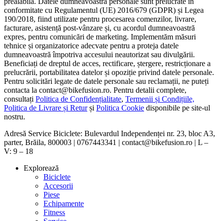
prealabilă. Datele dumneavoastră personale sunt prelucrate în
conformitate cu Regulamentul (UE) 2016/679 (GDPR) și Legea
190/2018, fiind utilizate pentru procesarea comenzilor, livrare,
facturare, asistență post-vânzare și, cu acordul dumneavoastră
expres, pentru comunicări de marketing. Implementăm măsuri
tehnice și organizatorice adecvate pentru a proteja datele
dumneavoastră împotriva accesului neautorizat sau divulgării.
Beneficiați de dreptul de acces, rectificare, ștergere, restricționare a
prelucrării, portabilitatea datelor și opoziție privind datele personale.
Pentru solicitări legate de datele personale sau reclamații, ne puteți
contacta la contact@bikefusion.ro. Pentru detalii complete,
consultați
Politica de Confidențialitate
,
Termenii și Condițiile,
Politica de Livrare și Retur
și
Politica Cookie
disponibile pe site-ul
nostru.
Adresă Service Biciclete: Bulevardul Independenței nr. 23, bloc A3,
parter, Brăila, 800003 | 0767443341 | contact@bikefusion.ro | L –
V: 9 – 18
Explorează
Biciclete
Accesorii
Piese
Echipamente
Fitness