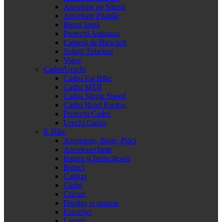
Anvelope pe Sârmă
Anvelope Pliabile
Benzi Jantă
Protecții Antipana
Cameră de Bicicletă
Soluții Tubeless
Valve
Cadre/Urechi
Cadru Fat Bike
Cadru MTB
Cadru Single Speed
Cadru Road Racing
Protecții Cadru
Urechi Cadru
E-Bike
Angrenaje, Brațe, Plăci
Anvelope/Jante
Baterii și încărcătoare
Butuci
Cabluri
Cadre
Cricuri
Display și manete
Furci/Șei
Lanțuri