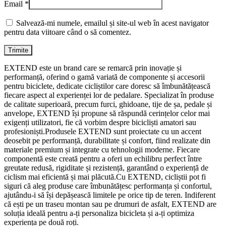
Email
*
Salvează-mi numele, emailul și site-ul web în acest navigator
pentru data viitoare când o să comentez.
EXTEND este un brand care se remarcă prin inovație și
performanță, oferind o gamă variată de componente și accesorii
pentru biciclete, dedicate cicliștilor care doresc să îmbunătățească
fiecare aspect al experienței lor de pedalare. Specializat în produse
de calitate superioară, precum furci, ghidoane, tije de șa, pedale și
anvelope, EXTEND își propune să răspundă cerințelor celor mai
exigenți utilizatori, fie că vorbim despre bicicliști amatori sau
profesioniști.Produsele EXTEND sunt proiectate cu un accent
deosebit pe performanță, durabilitate și confort, fiind realizate din
materiale premium și integrate cu tehnologii moderne. Fiecare
componentă este creată pentru a oferi un echilibru perfect între
greutate redusă, rigiditate și rezistență, garantând o experiență de
ciclism mai eficientă și mai plăcută.Cu EXTEND, cicliștii pot fi
siguri că aleg produse care îmbunătățesc performanța și confortul,
ajutându-i să își depășească limitele pe orice tip de teren. Indiferent
că ești pe un traseu montan sau pe drumuri de asfalt, EXTEND are
soluția ideală pentru a-ți personaliza bicicleta și a-ți optimiza
experiența pe două roți.