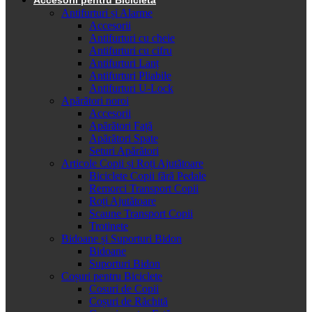
Antifurturi și Alarme
Accesorii
Antifurturi cu cheie
Antifurturi cu cifru
Antifurturi Lanț
Antifurturi Pliabile
Antifurturi U-Lock
Apărători noroi
Accesorii
Apărători Față
Apărători Spate
Seturi Apărători
Articole Copii și Roți Ajutătoare
Biciclete Copii fără Pedale
Remorci Transport Copii
Roți Ajutătoare
Scaune Transport Copii
Trotinete
Bidoane și Suporturi Bidon
Bidoane
Suporturi Bidon
Coșuri pentru Biciclete
Cosuri de Copii
Coșuri de Răchită