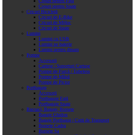
Coșuri pentru Față
Coșuri pentru Spate
Cricuri Bicicletă
Cricuri de E-Bike
Cricuri de Mijloc
Cricuri de Spate
Lumini
Lumini cu USB
Lumini pe baterie
Lumini pentru dinam
Pompe
Accesorii
Cartușe / Suporturi Cartușe
Pompe de Furcă / Tubeless
Pompe de Mână
Pompe de Picior
Portbagaje
Accesorii
Portbagaje Față
Portbagaje Spate
Rucsaci, Bagaje, Borsete
Bagaje Ghidon
Bagaje Portbagaj / Cutii de Transport
Borsete Cadru
Borsete Șa