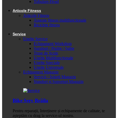
Tubulare-Head
Articole Fitness
Articole Fitness
Aparate fitness multifunctionale
Biciclete fitness
Service
Unelte Service
Echipament Workshop
Șuruburi / Piulițe / Șaibe
Truse de Scule
Unelte Multifuncționale
Unelte Speciale
Unelte Universale
Echipament Magazin
Servicii / Soluții Magazin
Standuri și Suporturi Magazin
Bike Serv Brăila
Pentru reparații, întreținere și echipamente de calitate, te
așteptăm cu drag la service-ul nostru.