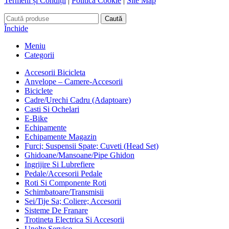
Termeni și Condiții
|
Politica Cookie
|
Site Map
Caută
Închide
Meniu
Categorii
Accesorii Bicicleta
Anvelope – Camere-Accesorii
Biciclete
Cadre/Urechi Cadru (Adaptoare)
Casti Si Ochelari
E-Bike
Echipamente
Echipamente Magazin
Furci; Suspensii Spate; Cuveti (Head Set)
Ghidoane/Mansoane/Pipe Ghidon
Ingrijire Si Lubrefiere
Pedale/Accesorii Pedale
Roti Si Componente Roti
Schimbatoare/Transmisii
Sei/Tije Sa; Coliere; Accesorii
Sisteme De Franare
Trotineta Electrica Si Accesorii
Unelte Service