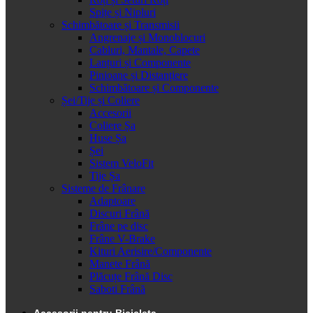
Spițe și Nipluri
Schimbătoare și Transmisii
Angrenaje și Monoblocuri
Cabluri, Mantale, Capete
Lanțuri și Componente
Pinioane și Distanțiere
Schimbătoare și Componente
Șei/Tije și Coliere
Accesorii
Coliere Șa
Huse Șa
Șei
Sistem VeloFit
Tije Șa
Sisteme de Frânare
Adaptoare
Discuri Frână
Frâne pe disc
Frâne V-Brake
Kituri Aerisire/Componente
Manete Frână
Plăcuțe Frână Disc
Saboti Frână
Accesorii pentru Bicicleta