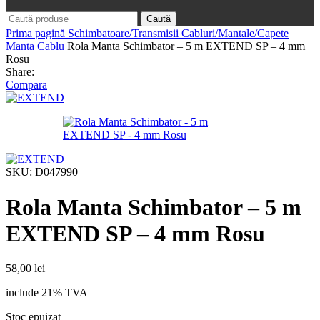
Caută
Prima pagină
Schimbatoare/Transmisii
Cabluri/Mantale/Capete
Manta Cablu
Rola Manta Schimbator – 5 m EXTEND SP – 4 mm
Rosu
Share:
Compara
SKU:
D047990
Rola Manta Schimbator – 5 m
EXTEND SP – 4 mm Rosu
58,00
lei
include 21% TVA
Stoc epuizat