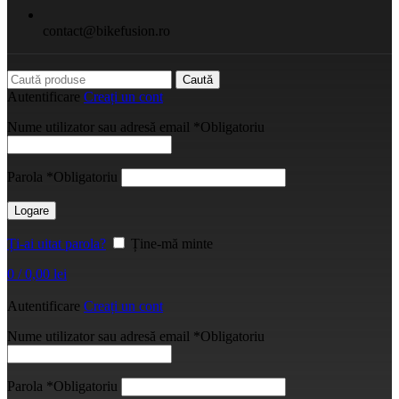
contact@bikefusion.ro
Caută
Autentificare
Creați un cont
Nume utilizator sau adresă email
*
Obligatoriu
Parola
*
Obligatoriu
Logare
Ți-ai uitat parola?
Ține-mă minte
0
/
0,00
lei
Autentificare
Creați un cont
Nume utilizator sau adresă email
*
Obligatoriu
Parola
*
Obligatoriu