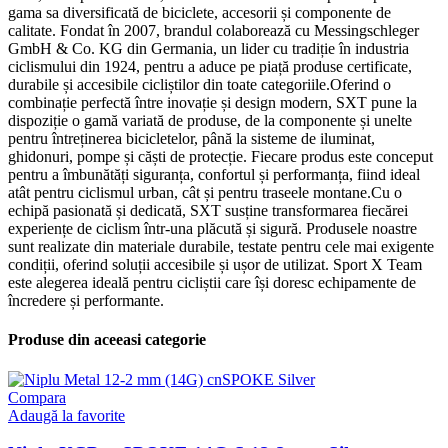
gama sa diversificată de biciclete, accesorii și componente de
calitate. Fondat în 2007, brandul colaborează cu Messingschleger
GmbH & Co. KG din Germania, un lider cu tradiție în industria
ciclismului din 1924, pentru a aduce pe piață produse certificate,
durabile și accesibile cicliștilor din toate categoriile.Oferind o
combinație perfectă între inovație și design modern, SXT pune la
dispoziție o gamă variată de produse, de la componente și unelte
pentru întreținerea bicicletelor, până la sisteme de iluminat,
ghidonuri, pompe și căști de protecție. Fiecare produs este conceput
pentru a îmbunătăți siguranța, confortul și performanța, fiind ideal
atât pentru ciclismul urban, cât și pentru traseele montane.Cu o
echipă pasionată și dedicată, SXT susține transformarea fiecărei
experiențe de ciclism într-una plăcută și sigură. Produsele noastre
sunt realizate din materiale durabile, testate pentru cele mai exigente
condiții, oferind soluții accesibile și ușor de utilizat. Sport X Team
este alegerea ideală pentru cicliștii care își doresc echipamente de
încredere și performante.
Produse din aceeasi categorie
Compara
Adaugă la favorite