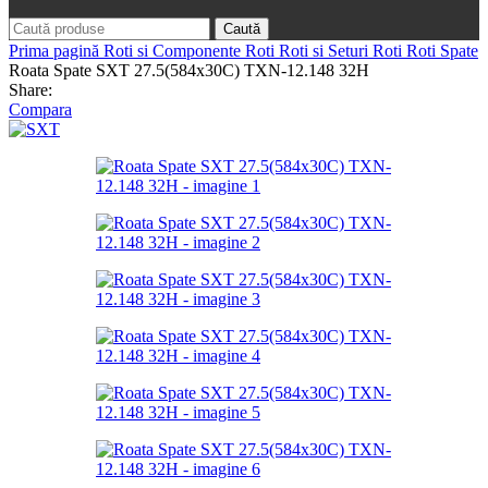
Caută
Prima pagină
Roti si Componente Roti
Roti si Seturi Roti
Roti Spate
Roata Spate SXT 27.5(584x30C) TXN-12.148 32H
Share:
Compara