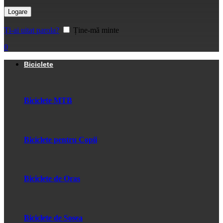
Logare
Ți-ai uitat parola?
Ține-mă minte
0
Biciclete
Biciclete MTB
Biciclete pentru Copii
Biciclete de Oras
Biciclete de Sosea