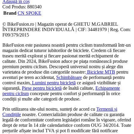
Adaugă în coș
Cod Produs:
880340
Brand
CN SPOKE
© BikeFusion.ro | Magazin operat de GHETU M.GABRIEL
ÎNTREPRINDERE INDIVIDUALĂ | CIF: 34481979 | Reg. Com:
F09/379/2015
BikeFusion este pasiunea noastră pentru ciclism transformată într-un
magazin dedicat tuturor iubitorilor de biciclete. Credem că fiecare
traseu merită explorat și fiecare pasionat merită echipament de
calitate. Din 2024, BikeFusion aduce pe piața românească produse
premium pentru ciclism. Descoperă universul nostru și alege din
varietatea de produse din categoriile noastre:
Biciclete MTB
pentru
aventuri pe teren accidentat,
Schimbătoare
de performanță pentru
control maxim,
Lumini pentru bicicletă
ce asigură vizibilitate și
siguranță,
Piese pentru bicicletă
de înaltă calitate,
Echipamente
pentru ciclism
concepute pentru confort și performanță în orice
condiții și multe alte categorii de produse.
Prin utilizarea site-ului nostru, sunteți de acord cu
Termenii și
Condițiile
noastre. Comercializăm produse de calitate cu garanția
legală de conformitate conform legislației române în vigoare, oferind
drept de retur în 14 zile calendaristice conform OUG 34/2014. Toate
prețurile afișate includ TVA și pot fi modificate fără notificare