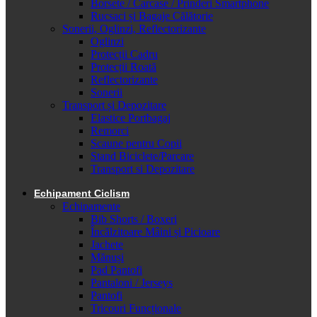
Borsete / Carcase / Prinderi Smartphone
Rucsaci și Bagaje Călătorie
Sonerii, Oglinzi, Reflectorizante
Oglinzi
Protecții Cadru
Protecții Roată
Reflectorizante
Sonerii
Transport și Depozitare
Elastice Portbagaj
Remorci
Scaune pentru Copii
Stand Biciclete/Parcare
Transport si Depozitare
Echipament Ciclism
Echipamente
Bib Shorts / Boxeri
Încălzitoare Mâini și Picioare
Jachete
Mănuși
Pad Pantofi
Pantaloni / Jerseys
Pantofi
Tricouri Funcționale