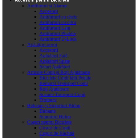
Antifurturi și Alarme
Accesorii
Antifurturi cu cheie
Antifurturi cu cifru
Antifurturi Lanț
Antifurturi Pliabile
Antifurturi U-Lock
Apărători noroi
Accesorii
Apărători Față
Apărători Spate
Seturi Apărători
Articole Copii și Roți Ajutătoare
Biciclete Copii fără Pedale
Remorci Transport Copii
Roți Ajutătoare
Scaune Transport Copii
Trotinete
Bidoane și Suporturi Bidon
Bidoane
Suporturi Bidon
Coșuri pentru Biciclete
Cosuri de Copii
Coșuri de Răchită