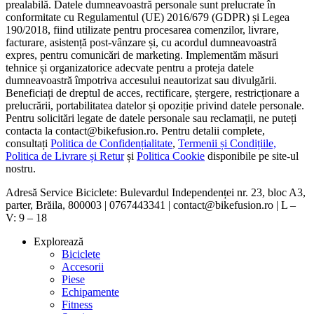
prealabilă. Datele dumneavoastră personale sunt prelucrate în
conformitate cu Regulamentul (UE) 2016/679 (GDPR) și Legea
190/2018, fiind utilizate pentru procesarea comenzilor, livrare,
facturare, asistență post-vânzare și, cu acordul dumneavoastră
expres, pentru comunicări de marketing. Implementăm măsuri
tehnice și organizatorice adecvate pentru a proteja datele
dumneavoastră împotriva accesului neautorizat sau divulgării.
Beneficiați de dreptul de acces, rectificare, ștergere, restricționare a
prelucrării, portabilitatea datelor și opoziție privind datele personale.
Pentru solicitări legate de datele personale sau reclamații, ne puteți
contacta la contact@bikefusion.ro. Pentru detalii complete,
consultați
Politica de Confidențialitate
,
Termenii și Condițiile,
Politica de Livrare și Retur
și
Politica Cookie
disponibile pe site-ul
nostru.
Adresă Service Biciclete: Bulevardul Independenței nr. 23, bloc A3,
parter, Brăila, 800003 | 0767443341 | contact@bikefusion.ro | L –
V: 9 – 18
Explorează
Biciclete
Accesorii
Piese
Echipamente
Fitness