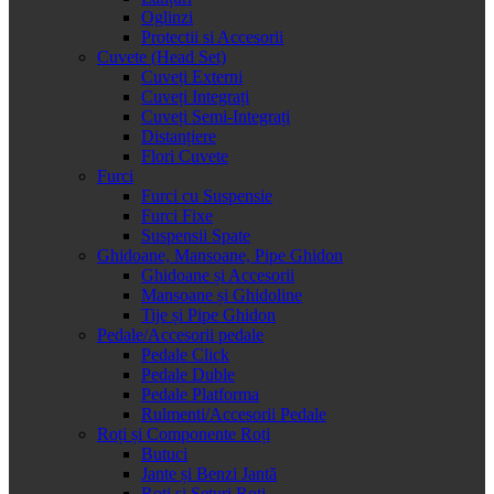
Oglinzi
Protectii si Accesorii
Cuvete (Head Set)
Cuveți Externi
Cuveți Integrați
Cuveți Semi-Integrați
Distanțiere
Flori Cuvete
Furci
Furci cu Suspensie
Furci Fixe
Suspensii Spate
Ghidoane, Mansoane, Pipe Ghidon
Ghidoane și Accesorii
Mansoane și Ghidoline
Tije și Pipe Ghidon
Pedale/Accesorii pedale
Pedale Click
Pedale Duble
Pedale Platforma
Rulmenti/Accesorii Pedale
Roți și Componente Roți
Butuci
Jante și Benzi Jantă
Roți și Seturi Roți