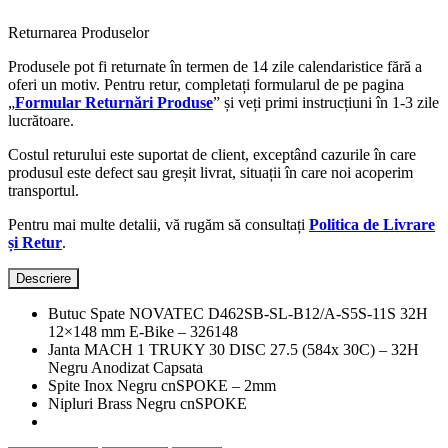
Returnarea Produselor
Produsele pot fi returnate în termen de 14 zile calendaristice fără a
oferi un motiv. Pentru retur, completați formularul de pe pagina
„
Formular Returnări Produse
” și veți primi instrucțiuni în 1-3 zile
lucrătoare.
Costul returului este suportat de client, exceptând cazurile în care
produsul este defect sau greșit livrat, situații în care noi acoperim
transportul.
Pentru mai multe detalii, vă rugăm să consultați
Politica de Livrare
și Retur
.
Descriere
Butuc Spate NOVATEC D462SB-SL-B12/A-S5S-11S 32H
12×148 mm E-Bike – 326148
Janta MACH 1 TRUKY 30 DISC 27.5 (584x 30C) – 32H
Negru Anodizat Capsata
Spite Inox Negru cnSPOKE – 2mm
Nipluri Brass Negru cnSPOKE