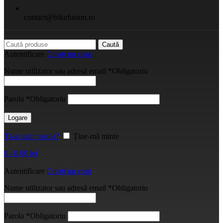
contact@bikefusion.ro
Caută
Autentificare
Creați un cont
Nume utilizator sau adresă email
*
Obligatoriu
Parola
*
Obligatoriu
Logare
Ți-ai uitat parola?
Ține-mă minte
0
/
0,00
lei
Autentificare
Creați un cont
Nume utilizator sau adresă email
*
Obligatoriu
Parola
*
Obligatoriu