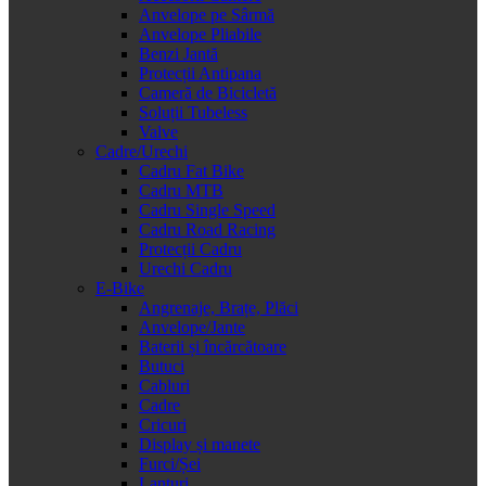
Anvelope pe Sârmă
Anvelope Pliabile
Benzi Jantă
Protecții Antipana
Cameră de Bicicletă
Soluții Tubeless
Valve
Cadre/Urechi
Cadru Fat Bike
Cadru MTB
Cadru Single Speed
Cadru Road Racing
Protecții Cadru
Urechi Cadru
E-Bike
Angrenaje, Brațe, Plăci
Anvelope/Jante
Baterii și încărcătoare
Butuci
Cabluri
Cadre
Cricuri
Display și manete
Furci/Șei
Lanțuri