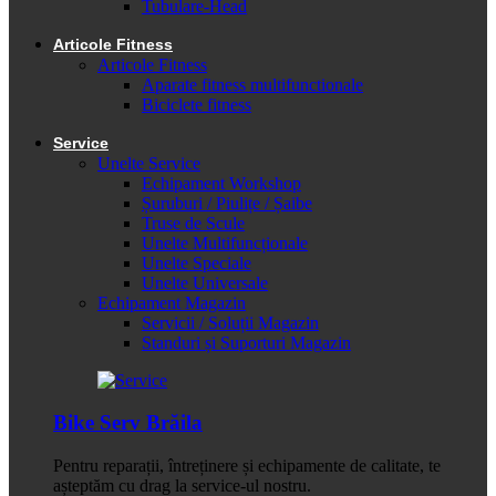
Tubulare-Head
Articole Fitness
Articole Fitness
Aparate fitness multifunctionale
Biciclete fitness
Service
Unelte Service
Echipament Workshop
Șuruburi / Piulițe / Șaibe
Truse de Scule
Unelte Multifuncționale
Unelte Speciale
Unelte Universale
Echipament Magazin
Servicii / Soluții Magazin
Standuri și Suporturi Magazin
Bike Serv Brăila
Pentru reparații, întreținere și echipamente de calitate, te
așteptăm cu drag la service-ul nostru.