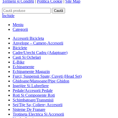
Termeni și Condiții
|
Politica Cookie
|
Site Map
Caută
Închide
Meniu
Categorii
Accesorii Bicicleta
Anvelope – Camere-Accesorii
Biciclete
Cadre/Urechi Cadru (Adaptoare)
Casti Si Ochelari
E-Bike
Echipamente
Echipamente Magazin
Furci; Suspensii Spate; Cuveti (Head Set)
Ghidoane/Mansoane/Pipe Ghidon
Ingrijire Si Lubrefiere
Pedale/Accesorii Pedale
Roti Si Componente Roti
Schimbatoare/Transmisii
Sei/Tije Sa; Coliere; Accesorii
Sisteme De Franare
Trotineta Electrica Si Accesorii