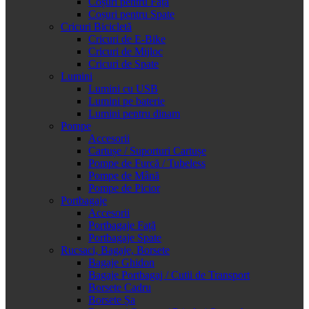
Coșuri pentru Față
Coșuri pentru Spate
Cricuri Bicicletă
Cricuri de E-Bike
Cricuri de Mijloc
Cricuri de Spate
Lumini
Lumini cu USB
Lumini pe baterie
Lumini pentru dinam
Pompe
Accesorii
Cartușe / Suporturi Cartușe
Pompe de Furcă / Tubeless
Pompe de Mână
Pompe de Picior
Portbagaje
Accesorii
Portbagaje Față
Portbagaje Spate
Rucsaci, Bagaje, Borsete
Bagaje Ghidon
Bagaje Portbagaj / Cutii de Transport
Borsete Cadru
Borsete Șa