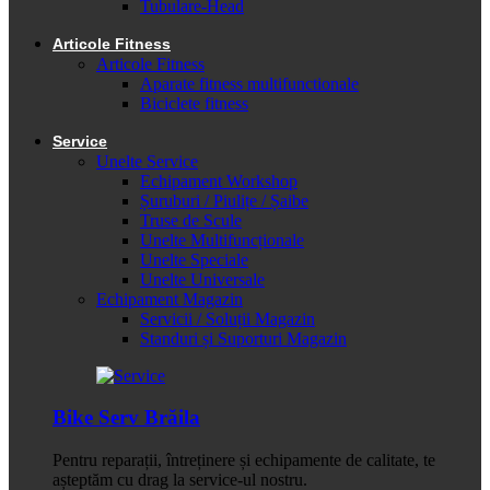
Tubulare-Head
Articole Fitness
Articole Fitness
Aparate fitness multifunctionale
Biciclete fitness
Service
Unelte Service
Echipament Workshop
Șuruburi / Piulițe / Șaibe
Truse de Scule
Unelte Multifuncționale
Unelte Speciale
Unelte Universale
Echipament Magazin
Servicii / Soluții Magazin
Standuri și Suporturi Magazin
Bike Serv Brăila
Pentru reparații, întreținere și echipamente de calitate, te
așteptăm cu drag la service-ul nostru.