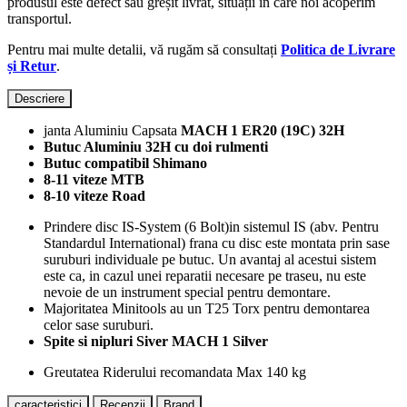
produsul este defect sau greșit livrat, situații în care noi acoperim
transportul.
Pentru mai multe detalii, vă rugăm să consultați
Politica de Livrare
și Retur
.
Descriere
janta Aluminiu Capsata
MACH 1 ER20 (19C) 32H
Butuc Aluminiu 32H cu doi rulmenti
Butuc compatibil Shimano
8-11 viteze MTB
8-10 viteze Road
Prindere disc IS-System (6 Bolt)in sistemul IS (abv. Pentru
Standardul International) frana cu disc este montata prin sase
suruburi individuale pe butuc. Un avantaj al acestui sistem
este ca, in cazul unei reparatii necesare pe traseu, nu este
nevoie de un instrument special pentru demontare.
Majoritatea Minitools au un T25 Torx pentru demontarea
celor sase suruburi.
Spite si nipluri Siver MACH 1 Silver
Greutatea Riderului recomandata Max 140 kg
caracteristici
Recenzii
Brand