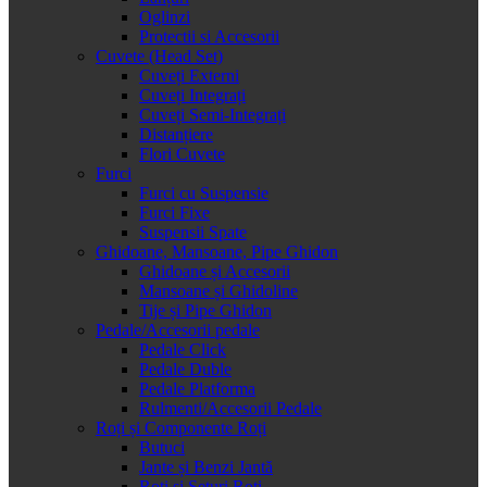
Oglinzi
Protectii si Accesorii
Cuvete (Head Set)
Cuveți Externi
Cuveți Integrați
Cuveți Semi-Integrați
Distanțiere
Flori Cuvete
Furci
Furci cu Suspensie
Furci Fixe
Suspensii Spate
Ghidoane, Mansoane, Pipe Ghidon
Ghidoane și Accesorii
Mansoane și Ghidoline
Tije și Pipe Ghidon
Pedale/Accesorii pedale
Pedale Click
Pedale Duble
Pedale Platforma
Rulmenti/Accesorii Pedale
Roți și Componente Roți
Butuci
Jante și Benzi Jantă
Roți și Seturi Roți