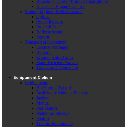
Borsete / Carcase / Prinderi Smartphone
Rucsaci și Bagaje Călătorie
Sonerii, Oglinzi, Reflectorizante
Oglinzi
Protecții Cadru
Protecții Roată
Reflectorizante
Sonerii
Transport și Depozitare
Elastice Portbagaj
Remorci
Scaune pentru Copii
Stand Biciclete/Parcare
Transport si Depozitare
Echipament Ciclism
Echipamente
Bib Shorts / Boxeri
Încălzitoare Mâini și Picioare
Jachete
Mănuși
Pad Pantofi
Pantaloni / Jerseys
Pantofi
Tricouri Funcționale