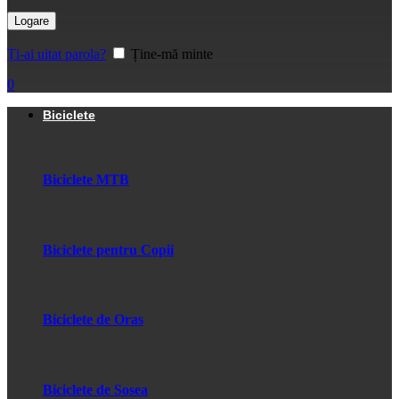
Logare
Ți-ai uitat parola?
Ține-mă minte
0
Biciclete
Biciclete MTB
Biciclete pentru Copii
Biciclete de Oras
Biciclete de Sosea