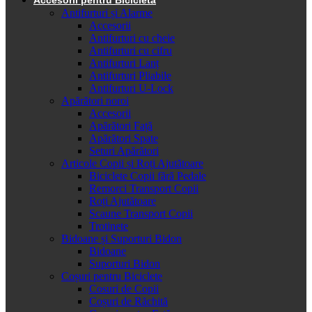
Antifurturi și Alarme
Accesorii
Antifurturi cu cheie
Antifurturi cu cifru
Antifurturi Lanț
Antifurturi Pliabile
Antifurturi U-Lock
Apărători noroi
Accesorii
Apărători Față
Apărători Spate
Seturi Apărători
Articole Copii și Roți Ajutătoare
Biciclete Copii fără Pedale
Remorci Transport Copii
Roți Ajutătoare
Scaune Transport Copii
Trotinete
Bidoane și Suporturi Bidon
Bidoane
Suporturi Bidon
Coșuri pentru Biciclete
Cosuri de Copii
Coșuri de Răchită