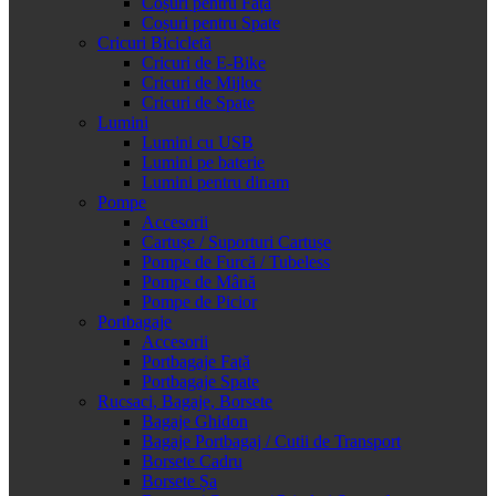
Coșuri pentru Față
Coșuri pentru Spate
Cricuri Bicicletă
Cricuri de E-Bike
Cricuri de Mijloc
Cricuri de Spate
Lumini
Lumini cu USB
Lumini pe baterie
Lumini pentru dinam
Pompe
Accesorii
Cartușe / Suporturi Cartușe
Pompe de Furcă / Tubeless
Pompe de Mână
Pompe de Picior
Portbagaje
Accesorii
Portbagaje Față
Portbagaje Spate
Rucsaci, Bagaje, Borsete
Bagaje Ghidon
Bagaje Portbagaj / Cutii de Transport
Borsete Cadru
Borsete Șa