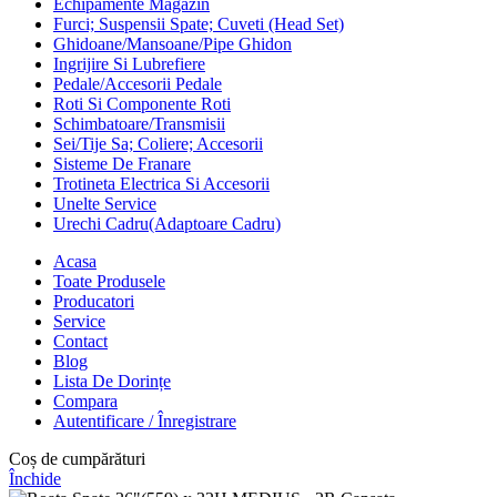
Echipamente Magazin
Furci; Suspensii Spate; Cuveti (Head Set)
Ghidoane/Mansoane/Pipe Ghidon
Ingrijire Si Lubrefiere
Pedale/Accesorii Pedale
Roti Si Componente Roti
Schimbatoare/Transmisii
Sei/Tije Sa; Coliere; Accesorii
Sisteme De Franare
Trotineta Electrica Si Accesorii
Unelte Service
Urechi Cadru(Adaptoare Cadru)
Acasa
Toate Produsele
Producatori
Service
Contact
Blog
Lista De Dorințe
Compara
Autentificare / Înregistrare
Coș de cumpărături
Închide