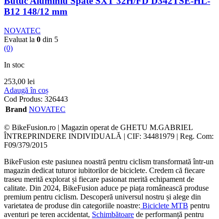
Butuc Aluminiu Spate SXT 32H/FD D342TSE-HL-
B12 148/12 mm
NOVATEC
Evaluat la
0
din 5
(0)
In stoc
253,00
lei
Adaugă în coș
Cod Produs:
326443
Brand
NOVATEC
© BikeFusion.ro | Magazin operat de GHETU M.GABRIEL
ÎNTREPRINDERE INDIVIDUALĂ | CIF: 34481979 | Reg. Com:
F09/379/2015
BikeFusion este pasiunea noastră pentru ciclism transformată într-un
magazin dedicat tuturor iubitorilor de biciclete. Credem că fiecare
traseu merită explorat și fiecare pasionat merită echipament de
calitate. Din 2024, BikeFusion aduce pe piața românească produse
premium pentru ciclism. Descoperă universul nostru și alege din
varietatea de produse din categoriile noastre:
Biciclete MTB
pentru
aventuri pe teren accidentat,
Schimbătoare
de performanță pentru