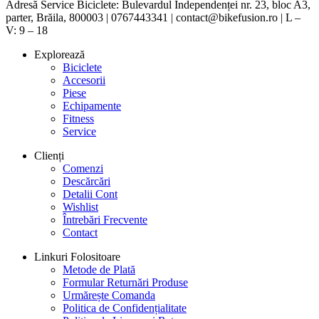
Adresă Service Biciclete: Bulevardul Independenței nr. 23, bloc A3,
parter, Brăila, 800003 | 0767443341 | contact@bikefusion.ro | L –
V: 9 – 18
Explorează
Biciclete
Accesorii
Piese
Echipamente
Fitness
Service
Clienți
Comenzi
Descărcări
Detalii Cont
Wishlist
Întrebări Frecvente
Contact
Linkuri Folositoare
Metode de Plată
Formular Returnări Produse
Urmărește Comanda
Politica de Confidențialitate