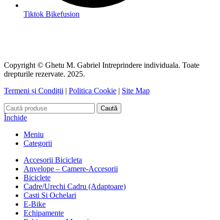
Tiktok Bikefusion
Copyright © Ghetu M. Gabriel Intreprindere individuala. Toate
drepturile rezervate. 2025.
Termeni și Condiții
|
Politica Cookie
|
Site Map
Caută
Închide
Meniu
Categorii
Accesorii Bicicleta
Anvelope – Camere-Accesorii
Biciclete
Cadre/Urechi Cadru (Adaptoare)
Casti Si Ochelari
E-Bike
Echipamente