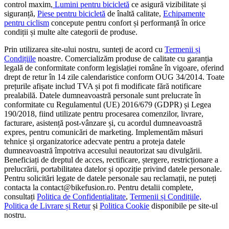
control maxim,
Lumini pentru bicicletă
ce asigură vizibilitate și
siguranță,
Piese pentru bicicletă
de înaltă calitate,
Echipamente
pentru ciclism
concepute pentru confort și performanță în orice
condiții și multe alte categorii de produse.
Prin utilizarea site-ului nostru, sunteți de acord cu
Termenii și
Condițiile
noastre. Comercializăm produse de calitate cu garanția
legală de conformitate conform legislației române în vigoare, oferind
drept de retur în 14 zile calendaristice conform OUG 34/2014. Toate
prețurile afișate includ TVA și pot fi modificate fără notificare
prealabilă. Datele dumneavoastră personale sunt prelucrate în
conformitate cu Regulamentul (UE) 2016/679 (GDPR) și Legea
190/2018, fiind utilizate pentru procesarea comenzilor, livrare,
facturare, asistență post-vânzare și, cu acordul dumneavoastră
expres, pentru comunicări de marketing. Implementăm măsuri
tehnice și organizatorice adecvate pentru a proteja datele
dumneavoastră împotriva accesului neautorizat sau divulgării.
Beneficiați de dreptul de acces, rectificare, ștergere, restricționare a
prelucrării, portabilitatea datelor și opoziție privind datele personale.
Pentru solicitări legate de datele personale sau reclamații, ne puteți
contacta la contact@bikefusion.ro. Pentru detalii complete,
consultați
Politica de Confidențialitate
,
Termenii și Condițiile,
Politica de Livrare și Retur
și
Politica Cookie
disponibile pe site-ul
nostru.