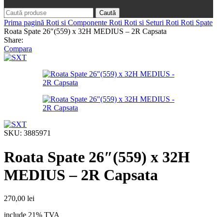
Caută
Prima pagină
Roti si Componente Roti
Roti si Seturi Roti
Roti Spate
Roata Spate 26″(559) x 32H MEDIUS – 2R Capsata
Share:
Compara
SKU:
3885971
Roata Spate 26″(559) x 32H
MEDIUS – 2R Capsata
270,00
lei
include 21% TVA