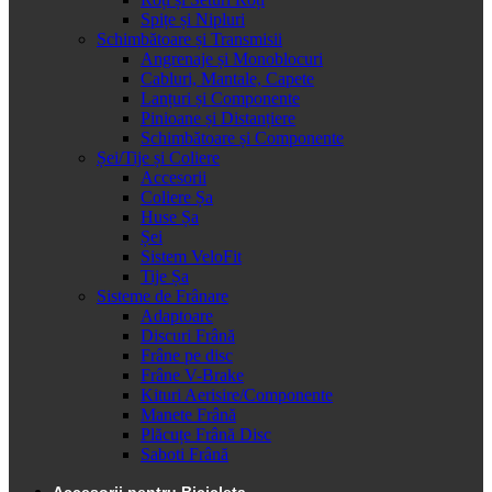
Spițe și Nipluri
Schimbătoare și Transmisii
Angrenaje și Monoblocuri
Cabluri, Mantale, Capete
Lanțuri și Componente
Pinioane și Distanțiere
Schimbătoare și Componente
Șei/Tije și Coliere
Accesorii
Coliere Șa
Huse Șa
Șei
Sistem VeloFit
Tije Șa
Sisteme de Frânare
Adaptoare
Discuri Frână
Frâne pe disc
Frâne V-Brake
Kituri Aerisire/Componente
Manete Frână
Plăcuțe Frână Disc
Saboti Frână
Accesorii pentru Bicicleta