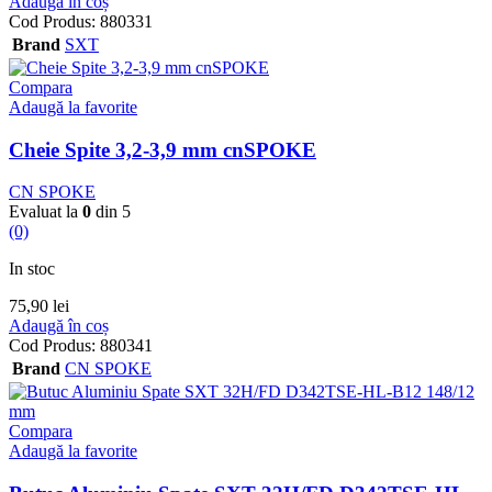
Adaugă în coș
Cod Produs:
880331
Brand
SXT
Compara
Adaugă la favorite
Cheie Spite 3,2-3,9 mm cnSPOKE
CN SPOKE
Evaluat la
0
din 5
(0)
In stoc
75,90
lei
Adaugă în coș
Cod Produs:
880341
Brand
CN SPOKE
Compara
Adaugă la favorite