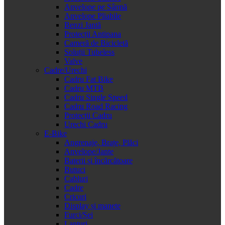
Anvelope pe Sârmă
Anvelope Pliabile
Benzi Jantă
Protecții Antipana
Cameră de Bicicletă
Soluții Tubeless
Valve
Cadre/Urechi
Cadru Fat Bike
Cadru MTB
Cadru Single Speed
Cadru Road Racing
Protecții Cadru
Urechi Cadru
E-Bike
Angrenaje, Brațe, Plăci
Anvelope/Jante
Baterii și încărcătoare
Butuci
Cabluri
Cadre
Cricuri
Display și manete
Furci/Șei
Lanțuri