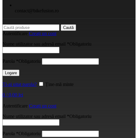
contact@bikefusion.ro
Caută
Autentificare
Creați un cont
Nume utilizator sau adresă email
*
Obligatoriu
Parola
*
Obligatoriu
Logare
Ți-ai uitat parola?
Ține-mă minte
0
/
0,00
lei
Autentificare
Creați un cont
Nume utilizator sau adresă email
*
Obligatoriu
Parola
*
Obligatoriu