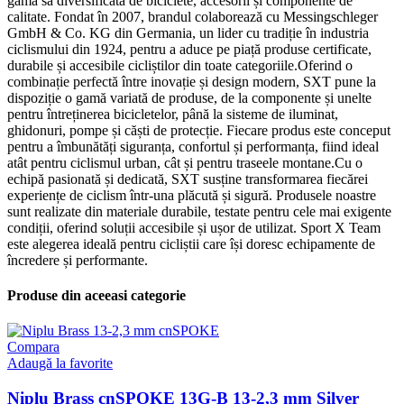
gama sa diversificată de biciclete, accesorii și componente de
calitate. Fondat în 2007, brandul colaborează cu Messingschleger
GmbH & Co. KG din Germania, un lider cu tradiție în industria
ciclismului din 1924, pentru a aduce pe piață produse certificate,
durabile și accesibile cicliștilor din toate categoriile.Oferind o
combinație perfectă între inovație și design modern, SXT pune la
dispoziție o gamă variată de produse, de la componente și unelte
pentru întreținerea bicicletelor, până la sisteme de iluminat,
ghidonuri, pompe și căști de protecție. Fiecare produs este conceput
pentru a îmbunătăți siguranța, confortul și performanța, fiind ideal
atât pentru ciclismul urban, cât și pentru traseele montane.Cu o
echipă pasionată și dedicată, SXT susține transformarea fiecărei
experiențe de ciclism într-una plăcută și sigură. Produsele noastre
sunt realizate din materiale durabile, testate pentru cele mai exigente
condiții, oferind soluții accesibile și ușor de utilizat. Sport X Team
este alegerea ideală pentru cicliștii care își doresc echipamente de
încredere și performante.
Produse din aceeasi categorie
Compara
Adaugă la favorite
Niplu Brass cnSPOKE 13G-B 13-2,3 mm Silver