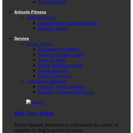
Tubulare-Head
Articole Fitness
Articole Fitness
Aparate fitness multifunctionale
Biciclete fitness
Service
Unelte Service
Echipament Workshop
Șuruburi / Piulițe / Șaibe
Truse de Scule
Unelte Multifuncționale
Unelte Speciale
Unelte Universale
Echipament Magazin
Servicii / Soluții Magazin
Standuri și Suporturi Magazin
Bike Serv Brăila
Pentru reparații, întreținere și echipamente de calitate, te
așteptăm cu drag la service-ul nostru.