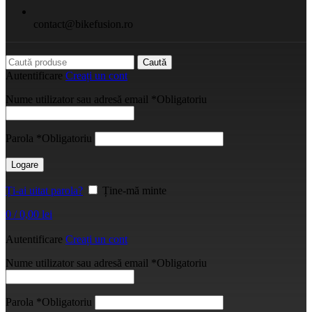
contact@bikefusion.ro
Caută
Autentificare
Creați un cont
Nume utilizator sau adresă email
*
Obligatoriu
Parola
*
Obligatoriu
Logare
Ți-ai uitat parola?
Ține-mă minte
0
/
0,00
lei
Autentificare
Creați un cont
Nume utilizator sau adresă email
*
Obligatoriu
Parola
*
Obligatoriu