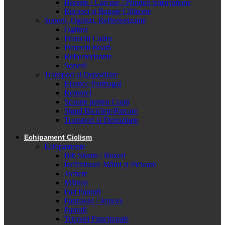
Borsete / Carcase / Prinderi Smartphone
Rucsaci și Bagaje Călătorie
Sonerii, Oglinzi, Reflectorizante
Oglinzi
Protecții Cadru
Protecții Roată
Reflectorizante
Sonerii
Transport și Depozitare
Elastice Portbagaj
Remorci
Scaune pentru Copii
Stand Biciclete/Parcare
Transport si Depozitare
Echipament Ciclism
Echipamente
Bib Shorts / Boxeri
Încălzitoare Mâini și Picioare
Jachete
Mănuși
Pad Pantofi
Pantaloni / Jerseys
Pantofi
Tricouri Funcționale