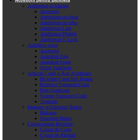
Antifurturi și Alarme
Accesorii
Antifurturi cu cheie
Antifurturi cu cifru
Antifurturi Lanț
Antifurturi Pliabile
Antifurturi U-Lock
Apărători noroi
Accesorii
Apărători Față
Apărători Spate
Seturi Apărători
Articole Copii și Roți Ajutătoare
Biciclete Copii fără Pedale
Remorci Transport Copii
Roți Ajutătoare
Scaune Transport Copii
Trotinete
Bidoane și Suporturi Bidon
Bidoane
Suporturi Bidon
Coșuri pentru Biciclete
Cosuri de Copii
Coșuri de Răchită