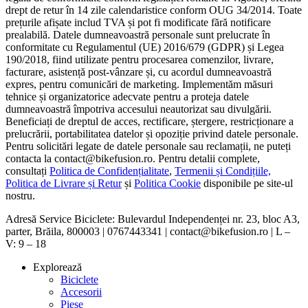
drept de retur în 14 zile calendaristice conform OUG 34/2014. Toate
prețurile afișate includ TVA și pot fi modificate fără notificare
prealabilă. Datele dumneavoastră personale sunt prelucrate în
conformitate cu Regulamentul (UE) 2016/679 (GDPR) și Legea
190/2018, fiind utilizate pentru procesarea comenzilor, livrare,
facturare, asistență post-vânzare și, cu acordul dumneavoastră
expres, pentru comunicări de marketing. Implementăm măsuri
tehnice și organizatorice adecvate pentru a proteja datele
dumneavoastră împotriva accesului neautorizat sau divulgării.
Beneficiați de dreptul de acces, rectificare, ștergere, restricționare a
prelucrării, portabilitatea datelor și opoziție privind datele personale.
Pentru solicitări legate de datele personale sau reclamații, ne puteți
contacta la contact@bikefusion.ro. Pentru detalii complete,
consultați
Politica de Confidențialitate
,
Termenii și Condițiile,
Politica de Livrare și Retur
și
Politica Cookie
disponibile pe site-ul
nostru.
Adresă Service Biciclete: Bulevardul Independenței nr. 23, bloc A3,
parter, Brăila, 800003 | 0767443341 | contact@bikefusion.ro | L –
V: 9 – 18
Explorează
Biciclete
Accesorii
Piese