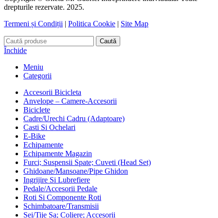
drepturile rezervate. 2025.
Termeni și Condiții
|
Politica Cookie
|
Site Map
Caută
Închide
Meniu
Categorii
Accesorii Bicicleta
Anvelope – Camere-Accesorii
Biciclete
Cadre/Urechi Cadru (Adaptoare)
Casti Si Ochelari
E-Bike
Echipamente
Echipamente Magazin
Furci; Suspensii Spate; Cuveti (Head Set)
Ghidoane/Mansoane/Pipe Ghidon
Ingrijire Si Lubrefiere
Pedale/Accesorii Pedale
Roti Si Componente Roti
Schimbatoare/Transmisii
Sei/Tije Sa; Coliere; Accesorii