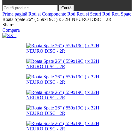
Caută
Prima pagină
Roti si Componente Roti
Roti si Seturi Roti
Roti Spate
Roata Spate 26″ ( 559x19C ) x 32H NEURO DISC – 2R
Share:
Compara