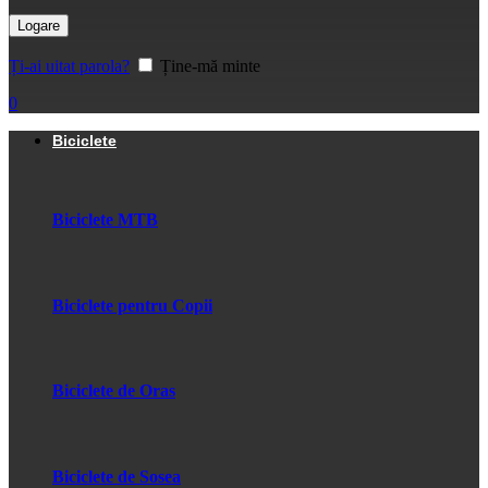
Logare
Ți-ai uitat parola?
Ține-mă minte
0
Biciclete
Biciclete MTB
Biciclete pentru Copii
Biciclete de Oras
Biciclete de Sosea