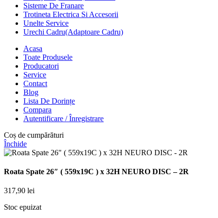
Sisteme De Franare
Trotineta Electrica Si Accesorii
Unelte Service
Urechi Cadru(Adaptoare Cadru)
Acasa
Toate Produsele
Producatori
Service
Contact
Blog
Lista De Dorințe
Compara
Autentificare / Înregistrare
Coș de cumpărături
Închide
Roata Spate 26″ ( 559x19C ) x 32H NEURO DISC – 2R
317,90
lei
Stoc epuizat