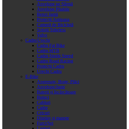
Anvelope pe Sârmă
Anvelope Pliabile
Benzi Jantă
Protecții Antipana
Cameră de Bicicletă
Soluții Tubeless
Valve
Cadre/Urechi
Cadru Fat Bike
Cadru MTB
Cadru Single Speed
Cadru Road Racing
Protecții Cadru
Urechi Cadru
E-Bike
Angrenaje, Brațe, Plăci
Anvelope/Jante
Baterii și încărcătoare
Butuci
Cabluri
Cadre
Cricuri
Display și manete
Furci/Șei
Lanțuri