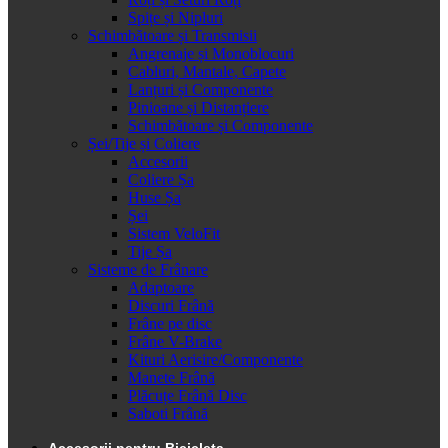
Spițe și Nipluri
Schimbătoare și Transmisii
Angrenaje și Monoblocuri
Cabluri, Mantale, Capete
Lanțuri și Componente
Pinioane și Distanțiere
Schimbătoare și Componente
Șei/Tije și Coliere
Accesorii
Coliere Șa
Huse Șa
Șei
Sistem VeloFit
Tije Șa
Sisteme de Frânare
Adaptoare
Discuri Frână
Frâne pe disc
Frâne V-Brake
Kituri Aerisire/Componente
Manete Frână
Plăcuțe Frână Disc
Saboti Frână
Accesorii pentru Bicicleta