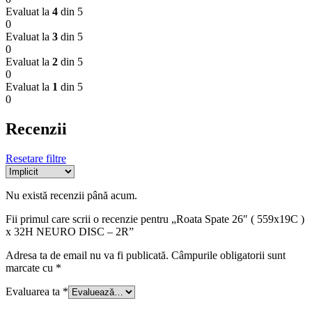
Evaluat la
4
din 5
0
Evaluat la
3
din 5
0
Evaluat la
2
din 5
0
Evaluat la
1
din 5
0
Recenzii
Resetare filtre
Nu există recenzii până acum.
Fii primul care scrii o recenzie pentru „Roata Spate 26″ ( 559x19C )
x 32H NEURO DISC – 2R”
Adresa ta de email nu va fi publicată.
Câmpurile obligatorii sunt
marcate cu
*
Evaluarea ta
*