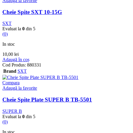
Adaugă la favorite
Cheie Spite SXT 10-15G
SXT
Evaluat la
0
din 5
(0)
In stoc
10,00
lei
Adaugă în coș
Cod Produs:
880331
Brand
SXT
Compara
Adaugă la favorite
Cheie Spite Plate SUPER B TB-5501
SUPER B
Evaluat la
0
din 5
(0)
In stoc