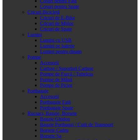
Coșuri pentru Față
Coșuri pentru Spate
Cricuri Bicicletă
Cricuri de E-Bike
Cricuri de Mijloc
Cricuri de Spate
Lumini
Lumini cu USB
Lumini pe baterie
Lumini pentru dinam
Pompe
Accesorii
Cartușe / Suporturi Cartușe
Pompe de Furcă / Tubeless
Pompe de Mână
Pompe de Picior
Portbagaje
Accesorii
Portbagaje Față
Portbagaje Spate
Rucsaci, Bagaje, Borsete
Bagaje Ghidon
Bagaje Portbagaj / Cutii de Transport
Borsete Cadru
Borsete Șa