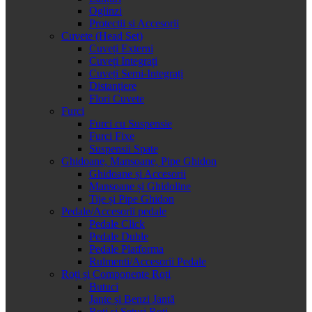
Oglinzi
Protectii si Accesorii
Cuvete (Head Set)
Cuveți Externi
Cuveți Integrați
Cuveți Semi-Integrați
Distanțiere
Flori Cuvete
Furci
Furci cu Suspensie
Furci Fixe
Suspensii Spate
Ghidoane, Mansoane, Pipe Ghidon
Ghidoane și Accesorii
Mansoane și Ghidoline
Tije și Pipe Ghidon
Pedale/Accesorii pedale
Pedale Click
Pedale Duble
Pedale Platforma
Rulmenti/Accesorii Pedale
Roți și Componente Roți
Butuci
Jante și Benzi Jantă
Roți și Seturi Roți