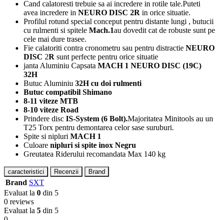
Cand calatoresti trebuie sa ai incredere in rotile tale.Puteti
avea incredere in
NEURO DISC 2R
in orice situatie.
Profilul rotund special conceput pentru distante lungi , butucii
cu rulmenti si spitele
Mach.1
au dovedit cat de robuste sunt pe
cele mai dure trasee.
Fie calatoriti contra cronometru sau pentru distractie
NEURO
DISC
2
R
sunt perfecte pentru orice situatie
janta Aluminiu Capsata
MACH 1 NEURO DISC (19C)
32H
Butuc Aluminiu
32H cu doi rulmenti
Butuc compatibil Shimano
8-11 viteze MTB
8-10 viteze Road
Prindere disc
IS-System (6 Bolt).
Majoritatea Minitools au un
T25 Torx pentru demontarea celor sase suruburi.
Spite si nipluri
MACH 1
Culoare
nipluri si spite inox Negru
Greutatea Riderului recomandata Max 140 kg
caracteristici
Recenzii
Brand
Brand
SXT
Evaluat la
0
din 5
0 reviews
Evaluat la
5
din 5
0