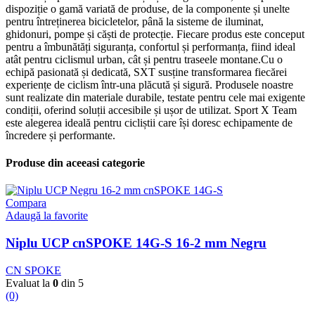
dispoziție o gamă variată de produse, de la componente și unelte
pentru întreținerea bicicletelor, până la sisteme de iluminat,
ghidonuri, pompe și căști de protecție. Fiecare produs este conceput
pentru a îmbunătăți siguranța, confortul și performanța, fiind ideal
atât pentru ciclismul urban, cât și pentru traseele montane.Cu o
echipă pasionată și dedicată, SXT susține transformarea fiecărei
experiențe de ciclism într-una plăcută și sigură. Produsele noastre
sunt realizate din materiale durabile, testate pentru cele mai exigente
condiții, oferind soluții accesibile și ușor de utilizat. Sport X Team
este alegerea ideală pentru cicliștii care își doresc echipamente de
încredere și performante.
Produse din aceeasi categorie
Compara
Adaugă la favorite
Niplu UCP cnSPOKE 14G-S 16-2 mm Negru
CN SPOKE
Evaluat la
0
din 5
(0)