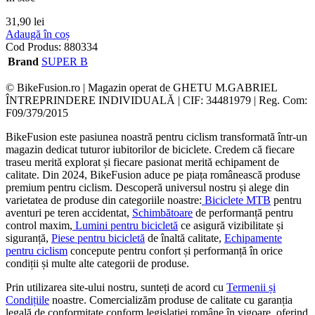
31,90
lei
Adaugă în coș
Cod Produs:
880334
Brand
SUPER B
© BikeFusion.ro | Magazin operat de GHETU M.GABRIEL
ÎNTREPRINDERE INDIVIDUALĂ | CIF: 34481979 | Reg. Com:
F09/379/2015
BikeFusion este pasiunea noastră pentru ciclism transformată într-un
magazin dedicat tuturor iubitorilor de biciclete. Credem că fiecare
traseu merită explorat și fiecare pasionat merită echipament de
calitate. Din 2024, BikeFusion aduce pe piața românească produse
premium pentru ciclism. Descoperă universul nostru și alege din
varietatea de produse din categoriile noastre:
Biciclete MTB
pentru
aventuri pe teren accidentat,
Schimbătoare
de performanță pentru
control maxim,
Lumini pentru bicicletă
ce asigură vizibilitate și
siguranță,
Piese pentru bicicletă
de înaltă calitate,
Echipamente
pentru ciclism
concepute pentru confort și performanță în orice
condiții și multe alte categorii de produse.
Prin utilizarea site-ului nostru, sunteți de acord cu
Termenii și
Condițiile
noastre. Comercializăm produse de calitate cu garanția
legală de conformitate conform legislației române în vigoare, oferind