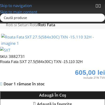
Skip to navigation
Skip to main content
Prima pagină
Roti si Componente Roti
Roti si Seturi Roti
Roti Fata
3882731
SKU:
Roata Fata SXT 27.5(584x30C) TXN -15.110 32H
605,00
lei
include 21% TVA
Doar 1 rămase în stoc
Adaugă În Coș
Adaugă la favorite