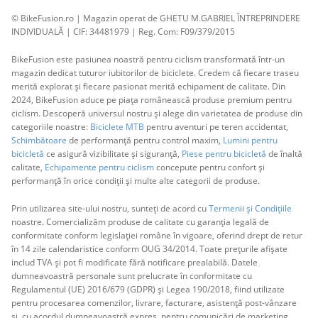
© BikeFusion.ro | Magazin operat de GHETU M.GABRIEL ÎNTREPRINDERE
INDIVIDUALĂ | CIF: 34481979 | Reg. Com: F09/379/2015
BikeFusion este pasiunea noastră pentru ciclism transformată într-un
magazin dedicat tuturor iubitorilor de biciclete. Credem că fiecare traseu
merită explorat și fiecare pasionat merită echipament de calitate. Din
2024, BikeFusion aduce pe piața românească produse premium pentru
ciclism. Descoperă universul nostru și alege din varietatea de produse din
categoriile noastre:
Biciclete MTB
pentru aventuri pe teren accidentat,
Schimbătoare
de performanță pentru control maxim,
Lumini pentru
bicicletă
ce asigură vizibilitate și siguranță,
Piese pentru bicicletă
de înaltă
calitate,
Echipamente pentru ciclism
concepute pentru confort și
performanță în orice condiții și multe alte categorii de produse.
Prin utilizarea site-ului nostru, sunteți de acord cu
Termenii și Condițiile
noastre. Comercializăm produse de calitate cu garanția legală de
conformitate conform legislației române în vigoare, oferind drept de retur
în 14 zile calendaristice conform OUG 34/2014. Toate prețurile afișate
includ TVA și pot fi modificate fără notificare prealabilă. Datele
dumneavoastră personale sunt prelucrate în conformitate cu
Regulamentul (UE) 2016/679 (GDPR) și Legea 190/2018, fiind utilizate
pentru procesarea comenzilor, livrare, facturare, asistență post-vânzare
și, cu acordul dumneavoastră expres, pentru comunicări de marketing.