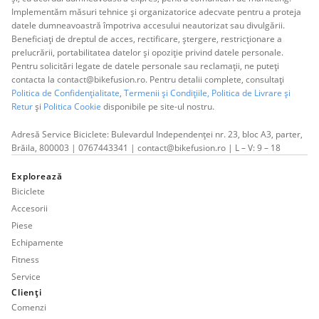
Implementăm măsuri tehnice și organizatorice adecvate pentru a proteja
datele dumneavoastră împotriva accesului neautorizat sau divulgării.
Beneficiați de dreptul de acces, rectificare, ștergere, restricționare a
prelucrării, portabilitatea datelor și opoziție privind datele personale.
Pentru solicitări legate de datele personale sau reclamații, ne puteți
contacta la contact@bikefusion.ro. Pentru detalii complete, consultați
Politica de Confidențialitate
,
Termenii și Condițiile,
Politica de Livrare și
Retur
și
Politica Cookie
disponibile pe site-ul nostru.
Adresă Service Biciclete: Bulevardul Independenței nr. 23, bloc A3, parter,
Brăila, 800003 | 0767443341 | contact@bikefusion.ro | L – V: 9 – 18
Explorează
Biciclete
Accesorii
Piese
Echipamente
Fitness
Service
Clienți
Comenzi