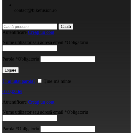
contact@bikefusion.ro
Caută
Autentificare
Creați un cont
Nume utilizator sau adresă email
*
Obligatoriu
Parola
*
Obligatoriu
Logare
Ți-ai uitat parola?
Ține-mă minte
0
/
0,00
lei
Autentificare
Creați un cont
Nume utilizator sau adresă email
*
Obligatoriu
Parola
*
Obligatoriu