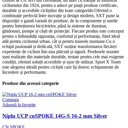
GmbH & Co. KG din Germania, un lider cu tradiție în industria
ciclismului din 1924, pentru a aduce pe piață produse certificate,
durabile și accesibile cicliștilor din toate categoriile.Oferind o
combinație perfectă între inovație și design modern, SXT pune la
dispoziție o gamă variată de produse, de la componente și unelte
pentru întreținerea bicicletelor, până la sisteme de iluminat,
ghidonuri, pompe și căști de protecție. Fiecare produs este conceput
pentru a îmbunătăți siguranța, confortul și performanța, fiind ideal
atât pentru ciclismul urban, cât și pentru traseele montane.Cu o
echipă pasionată și dedicată, SXT susține transformarea fiecărei
experiențe de ciclism într-una plăcută și sigură. Produsele noastre
sunt realizate din materiale durabile, testate pentru cele mai exigente
condiții, oferind soluții accesibile și ușor de utilizat. Sport X Team
este alegerea ideală pentru cicliștii care își doresc echipamente de
încredere și performante.
Produse din aceeasi categorie
Compara
Adaugă la favorite
Niplu UCP cnSPOKE 14G-S 16-2 mm Silver
CN SPOKE