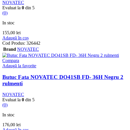
NOVATEC
Evaluat la
0
din 5
(0)
In stoc
155,00
lei
Adaugă în coș
Cod Produs:
326442
Brand
NOVATEC
Compara
Adaugă la favorite
Butuc Fata NOVATEC DO41SB FD- 36H Negru 2
rulmenti
NOVATEC
Evaluat la
0
din 5
(0)
In stoc
176,00
lei
Adaugă în coș