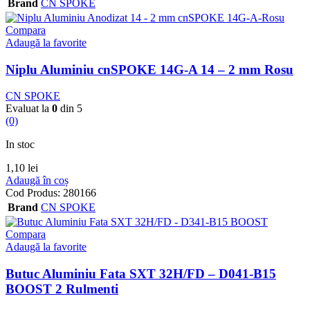
Brand
CN SPOKE
Compara
Adaugă la favorite
Niplu Aluminiu cnSPOKE 14G-A 14 – 2 mm Rosu
CN SPOKE
Evaluat la
0
din 5
(0)
In stoc
1,10
lei
Adaugă în coș
Cod Produs:
280166
Brand
CN SPOKE
Compara
Adaugă la favorite
Butuc Aluminiu Fata SXT 32H/FD – D041-B15
BOOST 2 Rulmenti