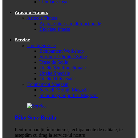
Tubulare-Head
Articole Fitness
Articole Fitness
Aparate fitness multifunctionale
Biciclete fitness
Service
Unelte Service
Echipament Workshop
Șuruburi / Piulițe / Șaibe
Truse de Scule
Unelte Multifuncționale
Unelte Speciale
Unelte Universale
Echipament Magazin
Servicii / Soluții Magazin
Standuri și Suporturi Magazin
Bike Serv Brăila
Pentru reparații, întreținere și echipamente de calitate, te
așteptăm cu drag la service-ul nostru.