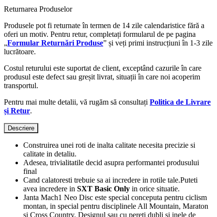
Returnarea Produselor
Produsele pot fi returnate în termen de 14 zile calendaristice fără a
oferi un motiv. Pentru retur, completați formularul de pe pagina
„
Formular Returnări Produse
” și veți primi instrucțiuni în 1-3 zile
lucrătoare.
Costul returului este suportat de client, exceptând cazurile în care
produsul este defect sau greșit livrat, situații în care noi acoperim
transportul.
Pentru mai multe detalii, vă rugăm să consultați
Politica de Livrare
și Retur
.
Descriere
Construirea unei roti de inalta calitate necesita precizie si
calitate in detaliu.
Adesea, trivialitatile decid asupra performantei produsului
final
Cand calatoresti trebuie sa ai incredere in rotile tale.Puteti
avea incredere in
SXT Basic Only
in orice situatie.
Janta Mach1 Neo Disc este special conceputa pentru ciclism
montan, in special pentru disciplinele All Mountain, Maraton
si Cross Country.
Designul sau cu pereti dubli si inele de