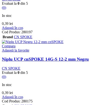
Evaluat la
0
din 5
(0)
In stoc
0,39
lei
Adaugă în coș
Cod Produs:
280197
Brand
CN SPOKE
Compara
Adaugă la favorite
Niplu UCP cnSPOKE 14G-S 12-2 mm Negru
CN SPOKE
Evaluat la
0
din 5
(0)
In stoc
0,39
lei
Adaugă în coș
Cod Produs:
280175