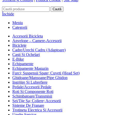
Caută
Închide
Meniu
Categorii
Accesorii Bicicleta
Anvelope – Camere-Accesorii
Biciclete
Cadre/Urechi Cadru (Adaptoare)
Casti Si Ochelari
E-Bike
Echipamente
Echipamente Magazin
Furci; Suspensii Spate; Cuveti (Head Set)
Ghidoane/Mansoane/Pipe Ghidon
Ingrijire Si Lubrefiere
Pedale/Accesorii Pedale
Roti Si Componente Roti
Schimbatoare/Transmisii
Sei/Tije Sa; Coliere; Accesorii
Sisteme De Franare
Trotineta Electrica Si Accesorii
Unelte Service