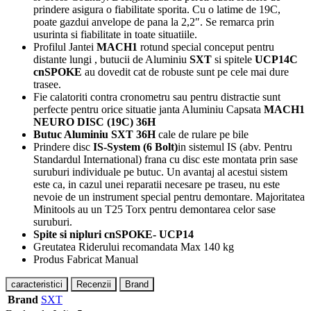
prindere asigura o fiabilitate sporita.
Cu o latime de 19C,
poate gazdui anvelope de pana la 2,2″. Se remarca prin
usurinta si fiabilitate in toate situatiile.
Profilul Jantei
MACH1
rotund special conceput pentru
distante lungi , butucii de Aluminiu
SXT
si spitele
UCP14C
cnSPOKE
au dovedit cat de robuste sunt pe cele mai dure
trasee.
Fie calatoriti contra cronometru sau pentru distractie sunt
perfecte pentru orice situatie janta Aluminiu Capsata
MACH1
NEURO DISC (19C) 36H
Butuc Aluminiu SXT 36H
cale de rulare pe bile
Prindere disc
IS-System (6 Bolt)
in sistemul IS (abv. Pentru
Standardul International) frana cu disc este montata prin sase
suruburi individuale pe butuc. Un avantaj al acestui sistem
este ca, in cazul unei reparatii necesare pe traseu, nu este
nevoie de un instrument special pentru demontare. Majoritatea
Minitools au un T25 Torx pentru demontarea celor sase
suruburi.
Spite si nipluri cnSPOKE- UCP14
Greutatea Riderului recomandata Max 140 kg
Produs Fabricat Manual
caracteristici
Recenzii
Brand
Brand
SXT