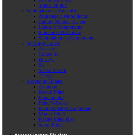
Spițe și Nipluri
Schimbătoare și Transmisii
Angrenaje și Monoblocuri
Cabluri, Mantale, Capete
Lanțuri și Componente
Pinioane și Distanțiere
Schimbătoare și Componente
Șei/Tije și Coliere
Accesorii
Coliere Șa
Huse Șa
Șei
Sistem VeloFit
Tije Șa
Sisteme de Frânare
Adaptoare
Discuri Frână
Frâne pe disc
Frâne V-Brake
Kituri Aerisire/Componente
Manete Frână
Plăcuțe Frână Disc
Saboti Frână
Accesorii pentru Bicicleta