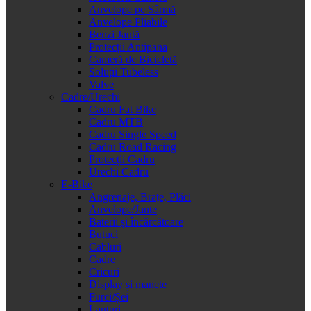
Anvelope pe Sârmă
Anvelope Pliabile
Benzi Jantă
Protecții Antipana
Cameră de Bicicletă
Soluții Tubeless
Valve
Cadre/Urechi
Cadru Fat Bike
Cadru MTB
Cadru Single Speed
Cadru Road Racing
Protecții Cadru
Urechi Cadru
E-Bike
Angrenaje, Brațe, Plăci
Anvelope/Jante
Baterii și încărcătoare
Butuci
Cabluri
Cadre
Cricuri
Display și manete
Furci/Șei
Lanțuri