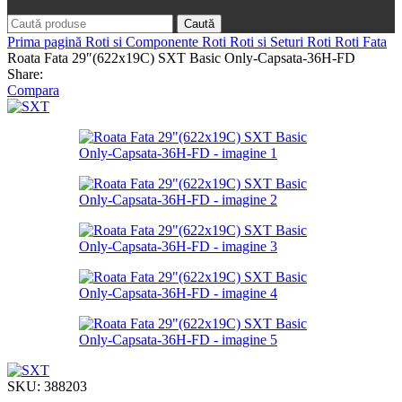
Caută
Prima pagină
Roti si Componente Roti
Roti si Seturi Roti
Roti Fata
Roata Fata 29″(622x19C) SXT Basic Only-Capsata-36H-FD
Share:
Compara
SKU:
388203