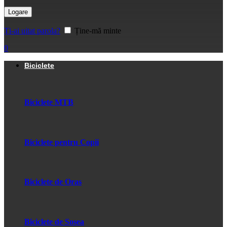
Logare
Ți-ai uitat parola?
Ține-mă minte
0
Biciclete
Biciclete MTB
Biciclete pentru Copii
Biciclete de Oras
Biciclete de Sosea