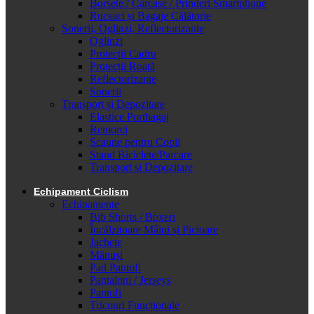
Borsete / Carcase / Prinderi Smartphone
Rucsaci și Bagaje Călătorie
Sonerii, Oglinzi, Reflectorizante
Oglinzi
Protecții Cadru
Protecții Roată
Reflectorizante
Sonerii
Transport și Depozitare
Elastice Portbagaj
Remorci
Scaune pentru Copii
Stand Biciclete/Parcare
Transport si Depozitare
Echipament Ciclism
Echipamente
Bib Shorts / Boxeri
Încălzitoare Mâini și Picioare
Jachete
Mănuși
Pad Pantofi
Pantaloni / Jerseys
Pantofi
Tricouri Funcționale