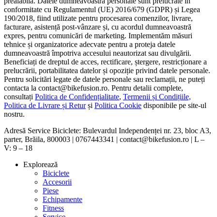
prealabilă. Datele dumneavoastră personale sunt prelucrate în
conformitate cu Regulamentul (UE) 2016/679 (GDPR) și Legea
190/2018, fiind utilizate pentru procesarea comenzilor, livrare,
facturare, asistență post-vânzare și, cu acordul dumneavoastră
expres, pentru comunicări de marketing. Implementăm măsuri
tehnice și organizatorice adecvate pentru a proteja datele
dumneavoastră împotriva accesului neautorizat sau divulgării.
Beneficiați de dreptul de acces, rectificare, ștergere, restricționare a
prelucrării, portabilitatea datelor și opoziție privind datele personale.
Pentru solicitări legate de datele personale sau reclamații, ne puteți
contacta la contact@bikefusion.ro. Pentru detalii complete,
consultați
Politica de Confidențialitate
,
Termenii și Condițiile,
Politica de Livrare și Retur
și
Politica Cookie
disponibile pe site-ul
nostru.
Adresă Service Biciclete: Bulevardul Independenței nr. 23, bloc A3,
parter, Brăila, 800003 | 0767443341 | contact@bikefusion.ro | L –
V: 9 – 18
Explorează
Biciclete
Accesorii
Piese
Echipamente
Fitness
Service