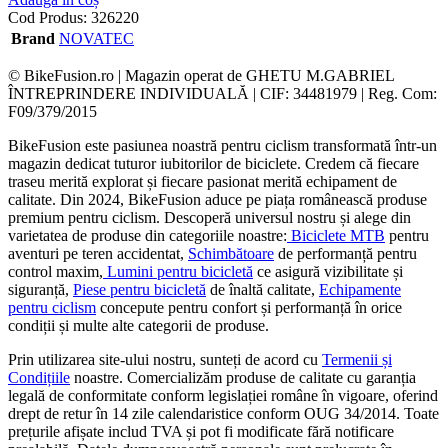
Cod Produs:
326220
Brand
NOVATEC
© BikeFusion.ro | Magazin operat de GHETU M.GABRIEL
ÎNTREPRINDERE INDIVIDUALĂ | CIF: 34481979 | Reg. Com:
F09/379/2015
BikeFusion este pasiunea noastră pentru ciclism transformată într-un
magazin dedicat tuturor iubitorilor de biciclete. Credem că fiecare
traseu merită explorat și fiecare pasionat merită echipament de
calitate. Din 2024, BikeFusion aduce pe piața românească produse
premium pentru ciclism. Descoperă universul nostru și alege din
varietatea de produse din categoriile noastre:
Biciclete MTB
pentru
aventuri pe teren accidentat,
Schimbătoare
de performanță pentru
control maxim,
Lumini pentru bicicletă
ce asigură vizibilitate și
siguranță,
Piese pentru bicicletă
de înaltă calitate,
Echipamente
pentru ciclism
concepute pentru confort și performanță în orice
condiții și multe alte categorii de produse.
Prin utilizarea site-ului nostru, sunteți de acord cu
Termenii și
Condițiile
noastre. Comercializăm produse de calitate cu garanția
legală de conformitate conform legislației române în vigoare, oferind
drept de retur în 14 zile calendaristice conform OUG 34/2014. Toate
prețurile afișate includ TVA și pot fi modificate fără notificare