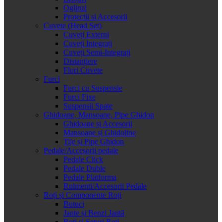
Oglinzi
Protectii si Accesorii
Cuvete (Head Set)
Cuveți Externi
Cuveți Integrați
Cuveți Semi-Integrați
Distanțiere
Flori Cuvete
Furci
Furci cu Suspensie
Furci Fixe
Suspensii Spate
Ghidoane, Mansoane, Pipe Ghidon
Ghidoane și Accesorii
Mansoane și Ghidoline
Tije și Pipe Ghidon
Pedale/Accesorii pedale
Pedale Click
Pedale Duble
Pedale Platforma
Rulmenti/Accesorii Pedale
Roți și Componente Roți
Butuci
Jante și Benzi Jantă
Roți și Seturi Roți