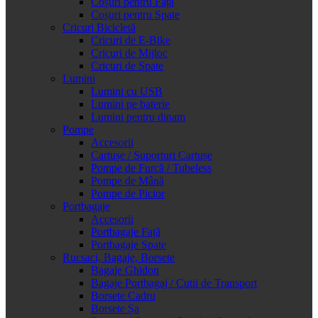
Coșuri pentru Față
Coșuri pentru Spate
Cricuri Bicicletă
Cricuri de E-Bike
Cricuri de Mijloc
Cricuri de Spate
Lumini
Lumini cu USB
Lumini pe baterie
Lumini pentru dinam
Pompe
Accesorii
Cartușe / Suporturi Cartușe
Pompe de Furcă / Tubeless
Pompe de Mână
Pompe de Picior
Portbagaje
Accesorii
Portbagaje Față
Portbagaje Spate
Rucsaci, Bagaje, Borsete
Bagaje Ghidon
Bagaje Portbagaj / Cutii de Transport
Borsete Cadru
Borsete Șa