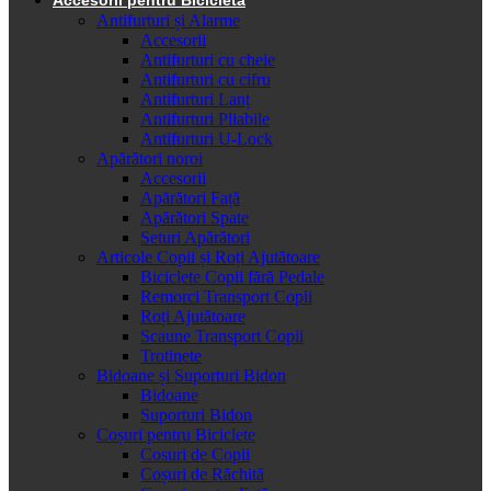
Antifurturi și Alarme
Accesorii
Antifurturi cu cheie
Antifurturi cu cifru
Antifurturi Lanț
Antifurturi Pliabile
Antifurturi U-Lock
Apărători noroi
Accesorii
Apărători Față
Apărători Spate
Seturi Apărători
Articole Copii și Roți Ajutătoare
Biciclete Copii fără Pedale
Remorci Transport Copii
Roți Ajutătoare
Scaune Transport Copii
Trotinete
Bidoane și Suporturi Bidon
Bidoane
Suporturi Bidon
Coșuri pentru Biciclete
Cosuri de Copii
Coșuri de Răchită