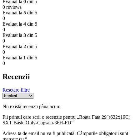
Evaluat la
0
din 5
0 reviews
Evaluat la
5
din 5
0
Evaluat la
4
din 5
0
Evaluat la
3
din 5
0
Evaluat la
2
din 5
0
Evaluat la
1
din 5
0
Recenzii
Resetare filtre
Nu există recenzii până acum.
Fii primul care scrii o recenzie pentru „Roata Fata 29″(622x19C)
SXT Basic Only-Capsata-36H-FD”
Adresa ta de email nu va fi publicată.
Câmpurile obligatorii sunt
marcate cu
*