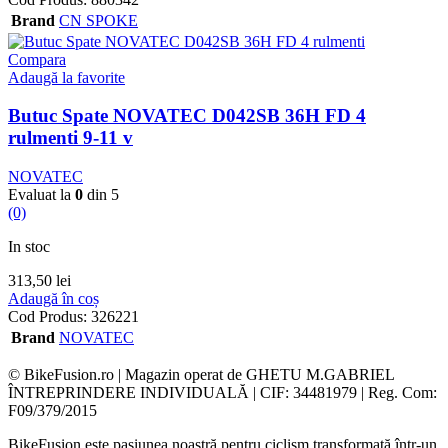
Brand
CN SPOKE
Compara
Adaugă la favorite
Butuc Spate NOVATEC D042SB 36H FD 4
rulmenti 9-11 v
NOVATEC
Evaluat la
0
din 5
(0)
In stoc
313,50
lei
Adaugă în coș
Cod Produs:
326221
Brand
NOVATEC
© BikeFusion.ro | Magazin operat de GHETU M.GABRIEL
ÎNTREPRINDERE INDIVIDUALĂ | CIF: 34481979 | Reg. Com:
F09/379/2015
BikeFusion este pasiunea noastră pentru ciclism transformată într-un