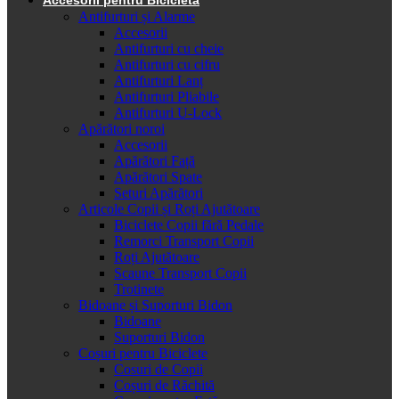
Antifurturi și Alarme
Accesorii
Antifurturi cu cheie
Antifurturi cu cifru
Antifurturi Lanț
Antifurturi Pliabile
Antifurturi U-Lock
Apărători noroi
Accesorii
Apărători Față
Apărători Spate
Seturi Apărători
Articole Copii și Roți Ajutătoare
Biciclete Copii fără Pedale
Remorci Transport Copii
Roți Ajutătoare
Scaune Transport Copii
Trotinete
Bidoane și Suporturi Bidon
Bidoane
Suporturi Bidon
Coșuri pentru Biciclete
Cosuri de Copii
Coșuri de Răchită