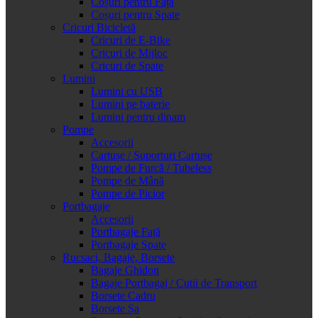
Coșuri pentru Față
Coșuri pentru Spate
Cricuri Bicicletă
Cricuri de E-Bike
Cricuri de Mijloc
Cricuri de Spate
Lumini
Lumini cu USB
Lumini pe baterie
Lumini pentru dinam
Pompe
Accesorii
Cartușe / Suporturi Cartușe
Pompe de Furcă / Tubeless
Pompe de Mână
Pompe de Picior
Portbagaje
Accesorii
Portbagaje Față
Portbagaje Spate
Rucsaci, Bagaje, Borsete
Bagaje Ghidon
Bagaje Portbagaj / Cutii de Transport
Borsete Cadru
Borsete Șa