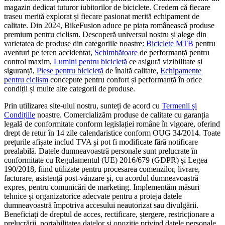
magazin dedicat tuturor iubitorilor de biciclete. Credem că fiecare
traseu merită explorat și fiecare pasionat merită echipament de
calitate. Din 2024, BikeFusion aduce pe piața românească produse
premium pentru ciclism. Descoperă universul nostru și alege din
varietatea de produse din categoriile noastre:
Biciclete MTB
pentru
aventuri pe teren accidentat,
Schimbătoare
de performanță pentru
control maxim,
Lumini pentru bicicletă
ce asigură vizibilitate și
siguranță,
Piese pentru bicicletă
de înaltă calitate,
Echipamente
pentru ciclism
concepute pentru confort și performanță în orice
condiții și multe alte categorii de produse.
Prin utilizarea site-ului nostru, sunteți de acord cu
Termenii și
Condițiile
noastre. Comercializăm produse de calitate cu garanția
legală de conformitate conform legislației române în vigoare, oferind
drept de retur în 14 zile calendaristice conform OUG 34/2014. Toate
prețurile afișate includ TVA și pot fi modificate fără notificare
prealabilă. Datele dumneavoastră personale sunt prelucrate în
conformitate cu Regulamentul (UE) 2016/679 (GDPR) și Legea
190/2018, fiind utilizate pentru procesarea comenzilor, livrare,
facturare, asistență post-vânzare și, cu acordul dumneavoastră
expres, pentru comunicări de marketing. Implementăm măsuri
tehnice și organizatorice adecvate pentru a proteja datele
dumneavoastră împotriva accesului neautorizat sau divulgării.
Beneficiați de dreptul de acces, rectificare, ștergere, restricționare a
prelucrării, portabilitatea datelor și opoziție privind datele personale.