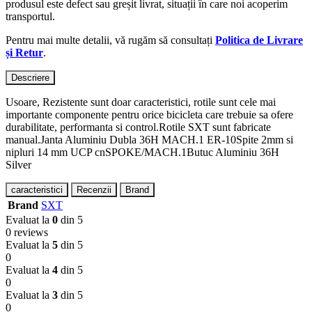
produsul este defect sau greșit livrat, situații în care noi acoperim
transportul.
Pentru mai multe detalii, vă rugăm să consultați
Politica de Livrare
și Retur
.
Descriere
Usoare, Rezistente sunt doar caracteristici, rotile sunt cele mai
importante componente pentru orice bicicleta care trebuie sa ofere
durabilitate, performanta si control.Rotile SXT sunt fabricate
manual.Janta Aluminiu Dubla 36H MACH.1 ER-10Spite 2mm si
nipluri 14 mm UCP cnSPOKE/MACH.1Butuc Aluminiu 36H
Silver
caracteristici
Recenzii
Brand
Brand
SXT
Evaluat la
0
din 5
0 reviews
Evaluat la
5
din 5
0
Evaluat la
4
din 5
0
Evaluat la
3
din 5
0