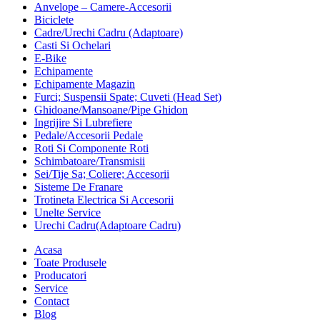
Anvelope – Camere-Accesorii
Biciclete
Cadre/Urechi Cadru (Adaptoare)
Casti Si Ochelari
E-Bike
Echipamente
Echipamente Magazin
Furci; Suspensii Spate; Cuveti (Head Set)
Ghidoane/Mansoane/Pipe Ghidon
Ingrijire Si Lubrefiere
Pedale/Accesorii Pedale
Roti Si Componente Roti
Schimbatoare/Transmisii
Sei/Tije Sa; Coliere; Accesorii
Sisteme De Franare
Trotineta Electrica Si Accesorii
Unelte Service
Urechi Cadru(Adaptoare Cadru)
Acasa
Toate Produsele
Producatori
Service
Contact
Blog