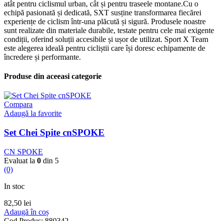
atât pentru ciclismul urban, cât și pentru traseele montane.Cu o
echipă pasionată și dedicată, SXT susține transformarea fiecărei
experiențe de ciclism într-una plăcută și sigură. Produsele noastre
sunt realizate din materiale durabile, testate pentru cele mai exigente
condiții, oferind soluții accesibile și ușor de utilizat. Sport X Team
este alegerea ideală pentru cicliștii care își doresc echipamente de
încredere și performante.
Produse din aceeasi categorie
Compara
Adaugă la favorite
Set Chei Spite cnSPOKE
CN SPOKE
Evaluat la
0
din 5
(0)
In stoc
82,50
lei
Adaugă în coș
Cod Produs:
880342