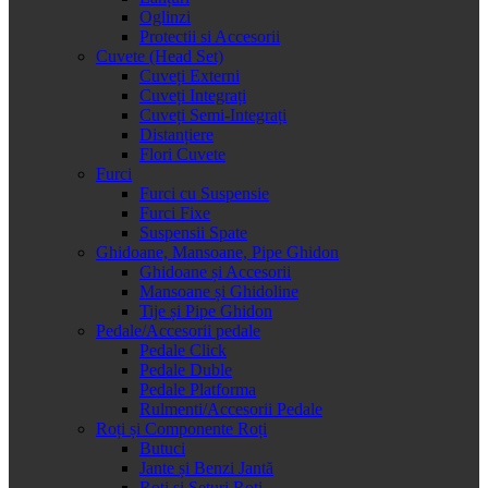
Oglinzi
Protectii si Accesorii
Cuvete (Head Set)
Cuveți Externi
Cuveți Integrați
Cuveți Semi-Integrați
Distanțiere
Flori Cuvete
Furci
Furci cu Suspensie
Furci Fixe
Suspensii Spate
Ghidoane, Mansoane, Pipe Ghidon
Ghidoane și Accesorii
Mansoane și Ghidoline
Tije și Pipe Ghidon
Pedale/Accesorii pedale
Pedale Click
Pedale Duble
Pedale Platforma
Rulmenti/Accesorii Pedale
Roți și Componente Roți
Butuci
Jante și Benzi Jantă
Roți și Seturi Roți