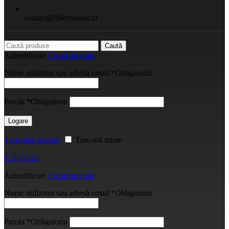
contact@bikefusion.ro
Caută
Autentificare
Creați un cont
Nume utilizator sau adresă email
*
Obligatoriu
Parola
*
Obligatoriu
Logare
Ți-ai uitat parola?
Ține-mă minte
0
/
0,00
lei
Autentificare
Creați un cont
Nume utilizator sau adresă email
*
Obligatoriu
Parola
*
Obligatoriu