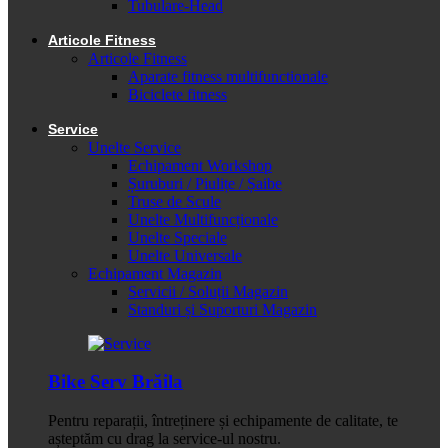
Tubulare-Head
Articole Fitness
Articole Fitness
Aparate fitness multifunctionale
Biciclete fitness
Service
Unelte Service
Echipament Workshop
Șuruburi / Piulițe / Șaibe
Truse de Scule
Unelte Multifuncționale
Unelte Speciale
Unelte Universale
Echipament Magazin
Servicii / Soluții Magazin
Standuri și Suporturi Magazin
Bike Serv Brăila
Pentru reparații, întreținere și echipamente de calitate, te
așteptăm cu drag la service-ul nostru.