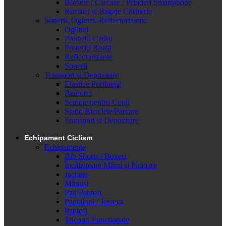
Borsete / Carcase / Prinderi Smartphone
Rucsaci și Bagaje Călătorie
Sonerii, Oglinzi, Reflectorizante
Oglinzi
Protecții Cadru
Protecții Roată
Reflectorizante
Sonerii
Transport și Depozitare
Elastice Portbagaj
Remorci
Scaune pentru Copii
Stand Biciclete/Parcare
Transport si Depozitare
Echipament Ciclism
Echipamente
Bib Shorts / Boxeri
Încălzitoare Mâini și Picioare
Jachete
Mănuși
Pad Pantofi
Pantaloni / Jerseys
Pantofi
Tricouri Funcționale