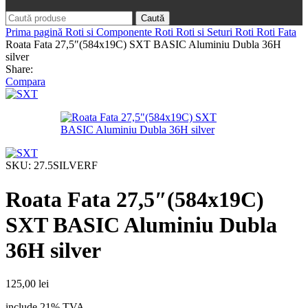
Caută
Prima pagină
Roti si Componente Roti
Roti si Seturi Roti
Roti Fata
Roata Fata 27,5″(584x19C) SXT BASIC Aluminiu Dubla 36H
silver
Share:
Compara
SKU:
27.5SILVERF
Roata Fata 27,5″(584x19C)
SXT BASIC Aluminiu Dubla
36H silver
125,00
lei
include 21% TVA