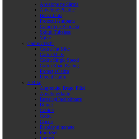
Anvelope pe Sârmă
Anvelope Pliabile
Benzi Jantă
Protecții Antipana
Cameră de Bicicletă
Soluții Tubeless
Valve
Cadre/Urechi
Cadru Fat Bike
Cadru MTB
Cadru Single Speed
Cadru Road Racing
Protecții Cadru
Urechi Cadru
E-Bike
Angrenaje, Brațe, Plăci
Anvelope/Jante
Baterii și încărcătoare
Butuci
Cabluri
Cadre
Cricuri
Display și manete
Furci/Șei
Lanțuri