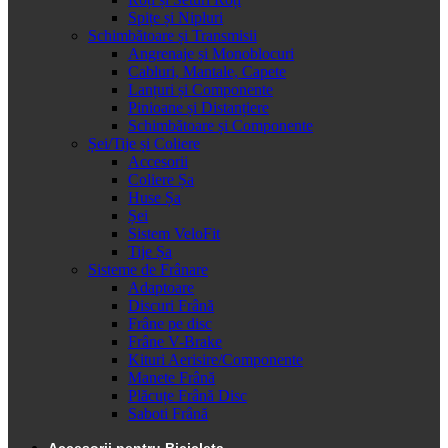
Spițe și Nipluri
Schimbătoare și Transmisii
Angrenaje și Monoblocuri
Cabluri, Mantale, Capete
Lanțuri și Componente
Pinioane și Distanțiere
Schimbătoare și Componente
Șei/Tije și Coliere
Accesorii
Coliere Șa
Huse Șa
Șei
Sistem VeloFit
Tije Șa
Sisteme de Frânare
Adaptoare
Discuri Frână
Frâne pe disc
Frâne V-Brake
Kituri Aerisire/Componente
Manete Frână
Plăcuțe Frână Disc
Saboti Frână
Accesorii pentru Bicicleta