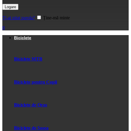
Logare
Ți-ai uitat parola?
Ține-mă minte
0
Biciclete
Biciclete MTB
Biciclete pentru Copii
Biciclete de Oras
Biciclete de Sosea