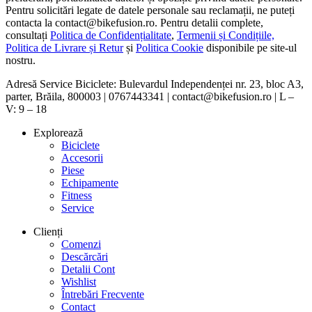
Pentru solicitări legate de datele personale sau reclamații, ne puteți
contacta la contact@bikefusion.ro. Pentru detalii complete,
consultați
Politica de Confidențialitate
,
Termenii și Condițiile,
Politica de Livrare și Retur
și
Politica Cookie
disponibile pe site-ul
nostru.
Adresă Service Biciclete: Bulevardul Independenței nr. 23, bloc A3,
parter, Brăila, 800003 | 0767443341 | contact@bikefusion.ro | L –
V: 9 – 18
Explorează
Biciclete
Accesorii
Piese
Echipamente
Fitness
Service
Clienți
Comenzi
Descărcări
Detalii Cont
Wishlist
Întrebări Frecvente
Contact