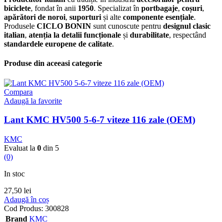
biciclete
, fondat în anii
1950
. Specializat în
portbagaje
,
coșuri
,
apărători de noroi
,
suporturi
și alte
componente esențiale
.
Produsele
CICLO BONIN
sunt cunoscute pentru
designul clasic
italian
,
atenția la detalii funcționale
și
durabilitate
, respectând
standardele europene de calitate
.
Produse din aceeasi categorie
Compara
Adaugă la favorite
Lant KMC HV500 5-6-7 viteze 116 zale (OEM)
KMC
Evaluat la
0
din 5
(0)
In stoc
27,50
lei
Adaugă în coș
Cod Produs:
300828
Brand
KMC