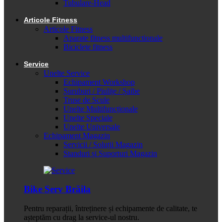
Tubulare-Head
Articole Fitness
Articole Fitness
Aparate fitness multifunctionale
Biciclete fitness
Service
Unelte Service
Echipament Workshop
Șuruburi / Piulițe / Șaibe
Truse de Scule
Unelte Multifuncționale
Unelte Speciale
Unelte Universale
Echipament Magazin
Servicii / Soluții Magazin
Standuri și Suporturi Magazin
Bike Serv Brăila
Pentru reparații, întreținere și echipamente de calitate, te
așteptăm cu drag la service-ul nostru.