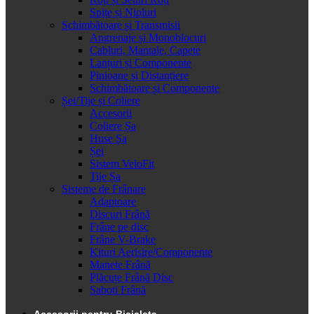
Spițe și Nipluri
Schimbătoare și Transmisii
Angrenaje și Monoblocuri
Cabluri, Mantale, Capete
Lanțuri și Componente
Pinioane și Distanțiere
Schimbătoare și Componente
Șei/Tije și Coliere
Accesorii
Coliere Șa
Huse Șa
Șei
Sistem VeloFit
Tije Șa
Sisteme de Frânare
Adaptoare
Discuri Frână
Frâne pe disc
Frâne V-Brake
Kituri Aerisire/Componente
Manete Frână
Plăcuțe Frână Disc
Saboti Frână
Accesorii pentru Bicicleta