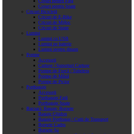
Coșuri pentru Față
Coșuri pentru Spate
Cricuri Bicicletă
Cricuri de E-Bike
Cricuri de Mijloc
Cricuri de Spate
Lumini
Lumini cu USB
Lumini pe baterie
Lumini pentru dinam
Pompe
Accesorii
Cartușe / Suporturi Cartușe
Pompe de Furcă / Tubeless
Pompe de Mână
Pompe de Picior
Portbagaje
Accesorii
Portbagaje Față
Portbagaje Spate
Rucsaci, Bagaje, Borsete
Bagaje Ghidon
Bagaje Portbagaj / Cutii de Transport
Borsete Cadru
Borsete Șa