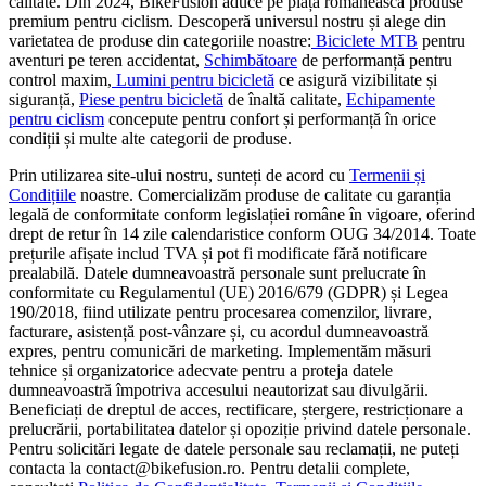
calitate. Din 2024, BikeFusion aduce pe piața românească produse
premium pentru ciclism. Descoperă universul nostru și alege din
varietatea de produse din categoriile noastre:
Biciclete MTB
pentru
aventuri pe teren accidentat,
Schimbătoare
de performanță pentru
control maxim,
Lumini pentru bicicletă
ce asigură vizibilitate și
siguranță,
Piese pentru bicicletă
de înaltă calitate,
Echipamente
pentru ciclism
concepute pentru confort și performanță în orice
condiții și multe alte categorii de produse.
Prin utilizarea site-ului nostru, sunteți de acord cu
Termenii și
Condițiile
noastre. Comercializăm produse de calitate cu garanția
legală de conformitate conform legislației române în vigoare, oferind
drept de retur în 14 zile calendaristice conform OUG 34/2014. Toate
prețurile afișate includ TVA și pot fi modificate fără notificare
prealabilă. Datele dumneavoastră personale sunt prelucrate în
conformitate cu Regulamentul (UE) 2016/679 (GDPR) și Legea
190/2018, fiind utilizate pentru procesarea comenzilor, livrare,
facturare, asistență post-vânzare și, cu acordul dumneavoastră
expres, pentru comunicări de marketing. Implementăm măsuri
tehnice și organizatorice adecvate pentru a proteja datele
dumneavoastră împotriva accesului neautorizat sau divulgării.
Beneficiați de dreptul de acces, rectificare, ștergere, restricționare a
prelucrării, portabilitatea datelor și opoziție privind datele personale.
Pentru solicitări legate de datele personale sau reclamații, ne puteți
contacta la contact@bikefusion.ro. Pentru detalii complete,