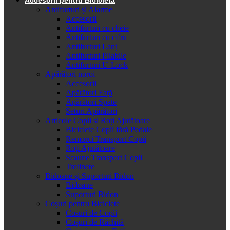
Antifurturi și Alarme
Accesorii
Antifurturi cu cheie
Antifurturi cu cifru
Antifurturi Lanț
Antifurturi Pliabile
Antifurturi U-Lock
Apărători noroi
Accesorii
Apărători Față
Apărători Spate
Seturi Apărători
Articole Copii și Roți Ajutătoare
Biciclete Copii fără Pedale
Remorci Transport Copii
Roți Ajutătoare
Scaune Transport Copii
Trotinete
Bidoane și Suporturi Bidon
Bidoane
Suporturi Bidon
Coșuri pentru Biciclete
Cosuri de Copii
Coșuri de Răchită