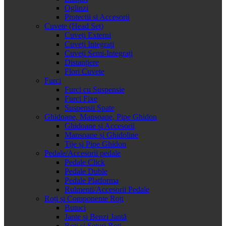
Oglinzi
Protectii si Accesorii
Cuvete (Head Set)
Cuveți Externi
Cuveți Integrați
Cuveți Semi-Integrați
Distanțiere
Flori Cuvete
Furci
Furci cu Suspensie
Furci Fixe
Suspensii Spate
Ghidoane, Mansoane, Pipe Ghidon
Ghidoane și Accesorii
Mansoane și Ghidoline
Tije și Pipe Ghidon
Pedale/Accesorii pedale
Pedale Click
Pedale Duble
Pedale Platforma
Rulmenti/Accesorii Pedale
Roți și Componente Roți
Butuci
Jante și Benzi Jantă
Roți și Seturi Roți