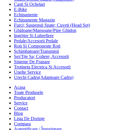
Casti Si Ochelari
E-Bike
Echipamente
Echipamente Magazin
Furci; Suspensii Spate; Cuveti (Head Set)
Ghidoane/Mansoane/Pipe Ghidon
Ingrijire Si Lubrefiere
Pedale/Accesorii Pedale
Roti Si Componente Roti
Schimbatoare/Transmisii
Sei/Tije Sa; Coliere; Accesorii
Sisteme De Franare
Trotineta Electrica Si Accesorii
Unelte Service
Urechi Cadru(Adaptoare Cadru)
Acasa
Toate Produsele
Producatori
Service
Contact
Blog
Lista De Dorințe
Compara
Autentificare / Înregistrare