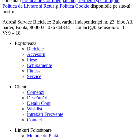
consultați
Politica de Confidențialitate
,
Termenii și Condițiile,
Politica de Livrare și Retur
și
Politica Cookie
disponibile pe site-ul
nostru.
Adresă Service Biciclete: Bulevardul Independenței nr. 23, bloc A3,
parter, Brăila, 800003 | 0767443341 | contact@bikefusion.ro | L –
V: 9 – 18
Explorează
Biciclete
Accesorii
Piese
Echipamente
Fitness
Service
Clienți
Comenzi
Descărcări
Detalii Cont
Wishlist
Întrebări Frecvente
Contact
Linkuri Folositoare
Metode de Plată