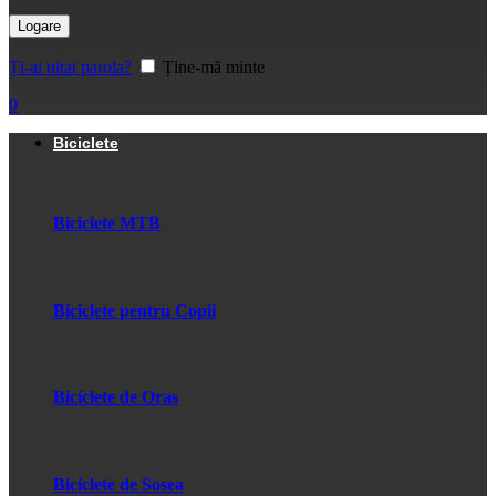
Logare
Ți-ai uitat parola?
Ține-mă minte
0
Biciclete
Biciclete MTB
Biciclete pentru Copii
Biciclete de Oras
Biciclete de Sosea