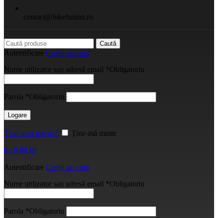
contact@bikefusion.ro
Caută
Autentificare
Creați un cont
Nume utilizator sau adresă email
*
Obligatoriu
Parola
*
Obligatoriu
Logare
Ți-ai uitat parola?
Ține-mă minte
0
/
0,00
lei
Autentificare
Creați un cont
Nume utilizator sau adresă email
*
Obligatoriu
Parola
*
Obligatoriu