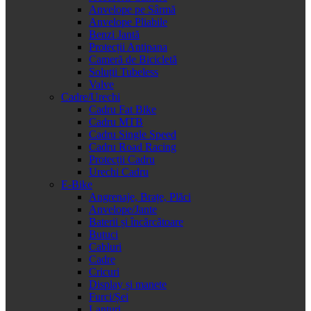
Anvelope pe Sârmă
Anvelope Pliabile
Benzi Jantă
Protecții Antipana
Cameră de Bicicletă
Soluții Tubeless
Valve
Cadre/Urechi
Cadru Fat Bike
Cadru MTB
Cadru Single Speed
Cadru Road Racing
Protecții Cadru
Urechi Cadru
E-Bike
Angrenaje, Brațe, Plăci
Anvelope/Jante
Baterii și încărcătoare
Butuci
Cabluri
Cadre
Cricuri
Display și manete
Furci/Șei
Lanțuri