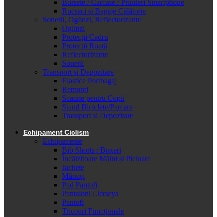
Borsete / Carcase / Prinderi Smartphone
Rucsaci și Bagaje Călătorie
Sonerii, Oglinzi, Reflectorizante
Oglinzi
Protecții Cadru
Protecții Roată
Reflectorizante
Sonerii
Transport și Depozitare
Elastice Portbagaj
Remorci
Scaune pentru Copii
Stand Biciclete/Parcare
Transport si Depozitare
Echipament Ciclism
Echipamente
Bib Shorts / Boxeri
Încălzitoare Mâini și Picioare
Jachete
Mănuși
Pad Pantofi
Pantaloni / Jerseys
Pantofi
Tricouri Funcționale