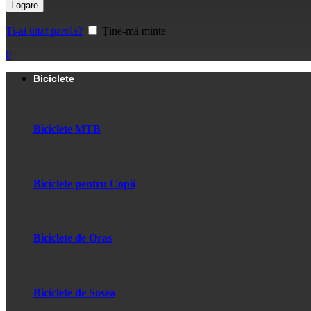
Logare
Ți-ai uitat parola?
Ține-mă minte
0
Biciclete
Biciclete MTB
Biciclete pentru Copii
Biciclete de Oras
Biciclete de Sosea