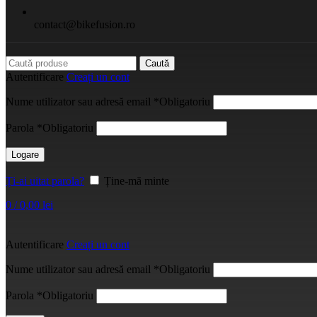
contact@bikefusion.ro
Caută
Autentificare
Creați un cont
Nume utilizator sau adresă email
*
Obligatoriu
Parola
*
Obligatoriu
Logare
Ți-ai uitat parola?
Ține-mă minte
0
/
0,00
lei
Autentificare
Creați un cont
Nume utilizator sau adresă email
*
Obligatoriu
Parola
*
Obligatoriu