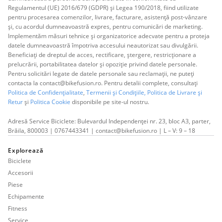
Regulamentul (UE) 2016/679 (GDPR) și Legea 190/2018, fiind utilizate
pentru procesarea comenzilor, livrare, facturare, asistență post-vânzare
și, cu acordul dumneavoastră expres, pentru comunicări de marketing.
Implementăm măsuri tehnice și organizatorice adecvate pentru a proteja
datele dumneavoastră împotriva accesului neautorizat sau divulgării.
Beneficiați de dreptul de acces, rectificare, ștergere, restricționare a
prelucrării, portabilitatea datelor și opoziție privind datele personale.
Pentru solicitări legate de datele personale sau reclamații, ne puteți
contacta la contact@bikefusion.ro. Pentru detalii complete, consultați
Politica de Confidențialitate
,
Termenii și Condițiile,
Politica de Livrare și
Retur
și
Politica Cookie
disponibile pe site-ul nostru.
Adresă Service Biciclete: Bulevardul Independenței nr. 23, bloc A3, parter,
Brăila, 800003 | 0767443341 | contact@bikefusion.ro | L – V: 9 – 18
Explorează
Biciclete
Accesorii
Piese
Echipamente
Fitness
Service