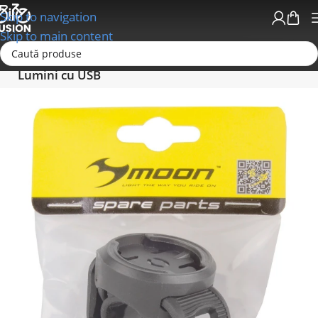
Skip to navigation
Skip to main content
Prima pagină
Accesorii bicicleta
Lumini
Lumini cu USB