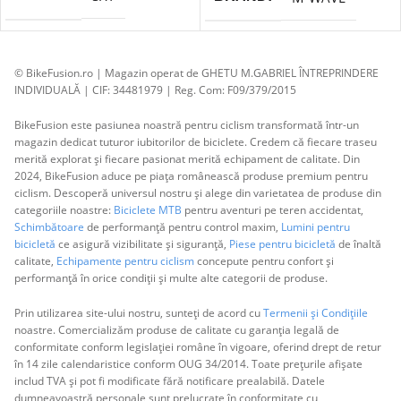
© BikeFusion.ro | Magazin operat de GHETU M.GABRIEL ÎNTREPRINDERE
INDIVIDUALĂ | CIF: 34481979 | Reg. Com: F09/379/2015
BikeFusion este pasiunea noastră pentru ciclism transformată într-un
magazin dedicat tuturor iubitorilor de biciclete. Credem că fiecare traseu
merită explorat și fiecare pasionat merită echipament de calitate. Din
2024, BikeFusion aduce pe piața românească produse premium pentru
ciclism. Descoperă universul nostru și alege din varietatea de produse din
categoriile noastre:
Biciclete MTB
pentru aventuri pe teren accidentat,
Schimbătoare
de performanță pentru control maxim,
Lumini pentru
bicicletă
ce asigură vizibilitate și siguranță,
Piese pentru bicicletă
de înaltă
calitate,
Echipamente pentru ciclism
concepute pentru confort și
performanță în orice condiții și multe alte categorii de produse.
Prin utilizarea site-ului nostru, sunteți de acord cu
Termenii și Condițiile
noastre. Comercializăm produse de calitate cu garanția legală de
conformitate conform legislației române în vigoare, oferind drept de retur
în 14 zile calendaristice conform OUG 34/2014. Toate prețurile afișate
includ TVA și pot fi modificate fără notificare prealabilă. Datele
dumneavoastră personale sunt prelucrate în conformitate cu