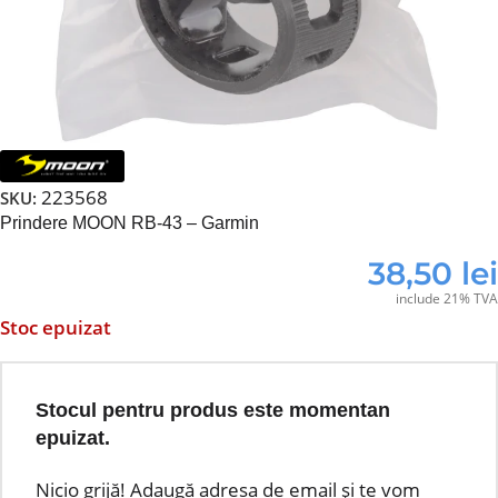
223568
SKU:
Prindere MOON RB-43 – Garmin
38,50
lei
include 21% TVA
Stoc epuizat
Stocul pentru produs este momentan
epuizat.
Nicio grijă! Adaugă adresa de email și te vom