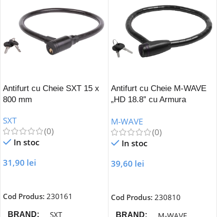
Antifurt cu Cheie SXT 15 x
Antifurt cu Cheie M-WAVE
800 mm
„HD 18.8” cu Armura
Articulara
SXT
M-WAVE
(0)
(0)
In stoc
In stoc
31,90
lei
39,60
lei
Adaugă În Coș
Adaugă În Coș
Cod Produs:
230161
Cod Produs:
230810
SXT
BRAND
M-WAVE
BRAND