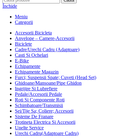
Caută
Închide
Meniu
Categorii
Accesorii Bicicleta
Anvelope – Camere-Accesorii
Biciclete
Cadre/Urechi Cadru (Adaptoare)
Casti Si Ochelari
E-Bike
Echipamente
Echipamente Magazin
Furci; Suspensii Spate; Cuveti (Head Set)
Ghidoane/Mansoane/Pipe Ghidon
Ingrijire Si Lubrefiere
Pedale/Accesorii Pedale
Roti Si Componente Roti
Schimbatoare/Transmisii
Sei/Tije Sa; Coliere; Accesorii
Sisteme De Franare
Trotineta Electrica Si Accesorii
Unelte Service
Urechi Cadru(Adaptoare Cadru)