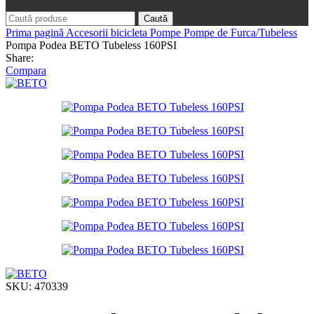
Caută
Prima pagină
Accesorii bicicleta
Pompe
Pompe de Furca/Tubeless
Pompa Podea BETO Tubeless 160PSI
Share:
Compara
SKU:
470339