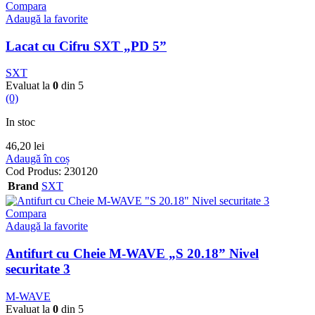
Compara
Adaugă la favorite
Lacat cu Cifru SXT „PD 5”
SXT
Evaluat la
0
din 5
(0)
In stoc
46,20
lei
Adaugă în coș
Cod Produs:
230120
Brand
SXT
Compara
Adaugă la favorite
Antifurt cu Cheie M-WAVE „S 20.18” Nivel
securitate 3
M-WAVE
Evaluat la
0
din 5