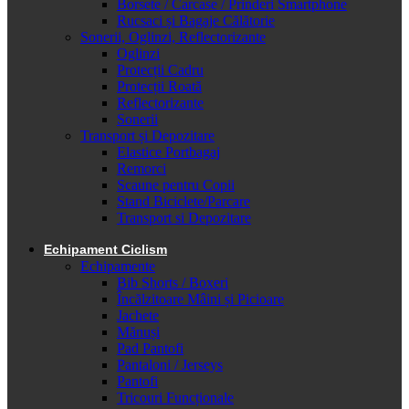
Borsete / Carcase / Prinderi Smartphone
Rucsaci și Bagaje Călătorie
Sonerii, Oglinzi, Reflectorizante
Oglinzi
Protecții Cadru
Protecții Roată
Reflectorizante
Sonerii
Transport și Depozitare
Elastice Portbagaj
Remorci
Scaune pentru Copii
Stand Biciclete/Parcare
Transport si Depozitare
Echipament Ciclism
Echipamente
Bib Shorts / Boxeri
Încălzitoare Mâini și Picioare
Jachete
Mănuși
Pad Pantofi
Pantaloni / Jerseys
Pantofi
Tricouri Funcționale