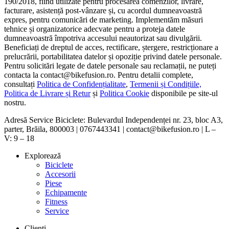
190/2018, fiind utilizate pentru procesarea comenzilor, livrare,
facturare, asistență post-vânzare și, cu acordul dumneavoastră
expres, pentru comunicări de marketing. Implementăm măsuri
tehnice și organizatorice adecvate pentru a proteja datele
dumneavoastră împotriva accesului neautorizat sau divulgării.
Beneficiați de dreptul de acces, rectificare, ștergere, restricționare a
prelucrării, portabilitatea datelor și opoziție privind datele personale.
Pentru solicitări legate de datele personale sau reclamații, ne puteți
contacta la contact@bikefusion.ro. Pentru detalii complete,
consultați
Politica de Confidențialitate
,
Termenii și Condițiile,
Politica de Livrare și Retur
și
Politica Cookie
disponibile pe site-ul
nostru.
Adresă Service Biciclete: Bulevardul Independenței nr. 23, bloc A3,
parter, Brăila, 800003 | 0767443341 | contact@bikefusion.ro | L –
V: 9 – 18
Explorează
Biciclete
Accesorii
Piese
Echipamente
Fitness
Service
Clienți