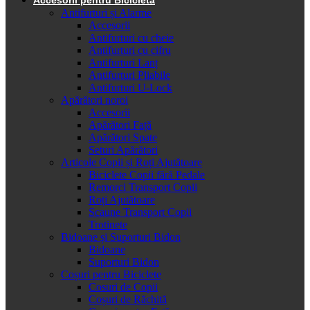
Antifurturi și Alarme
Accesorii
Antifurturi cu cheie
Antifurturi cu cifru
Antifurturi Lanț
Antifurturi Pliabile
Antifurturi U-Lock
Apărători noroi
Accesorii
Apărători Față
Apărători Spate
Seturi Apărători
Articole Copii și Roți Ajutătoare
Biciclete Copii fără Pedale
Remorci Transport Copii
Roți Ajutătoare
Scaune Transport Copii
Trotinete
Bidoane și Suporturi Bidon
Bidoane
Suporturi Bidon
Coșuri pentru Biciclete
Cosuri de Copii
Coșuri de Răchită