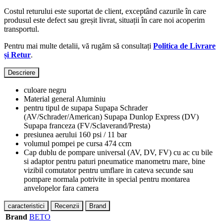
Costul returului este suportat de client, exceptând cazurile în care
produsul este defect sau greșit livrat, situații în care noi acoperim
transportul.
Pentru mai multe detalii, vă rugăm să consultați
Politica de Livrare
și Retur
.
Descriere
culoare
negru
Material general
Aluminiu
pentru tipul de supapa
Supapa Schrader
(AV/Schrader/American)
Supapa Dunlop Express (DV)
Supapa franceza (FV/Sclaverand/Presta)
presiunea aerului
160 psi / 11 bar
volumul pompei pe cursa 474 ccm
Cap dublu de pompare universal (AV, DV, FV)
cu ac cu bile
si adaptor pentru paturi pneumatice
manometru mare, bine
vizibil
comutator pentru umflare in cateva secunde sau
pompare normala
potrivite in special pentru montarea
anvelopelor fara camera
caracteristici
Recenzii
Brand
Brand
BETO