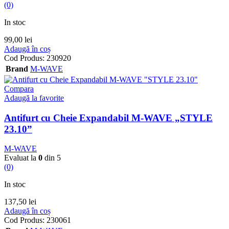
(0)
In stoc
99,00
lei
Adaugă în coș
Cod Produs:
230920
Brand
M-WAVE
Compara
Adaugă la favorite
Antifurt cu Cheie Expandabil M-WAVE „STYLE
23.10”
M-WAVE
Evaluat la
0
din 5
(0)
In stoc
137,50
lei
Adaugă în coș
Cod Produs:
230061