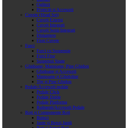
Oglinzi
Protectii si Accesorii
Cuvete (Head Set)
Cuveți Externi
Cuveți Integrați
Cuveți Semi-Integrați
Distanțiere
Flori Cuvete
Furci
Furci cu Suspensie
Furci Fixe
Suspensii Spate
Ghidoane, Mansoane, Pipe Ghidon
Ghidoane și Accesorii
Mansoane și Ghidoline
Tije și Pipe Ghidon
Pedale/Accesorii pedale
Pedale Click
Pedale Duble
Pedale Platforma
Rulmenti/Accesorii Pedale
Roți și Componente Roți
Butuci
Jante și Benzi Jantă
Roți și Seturi Roți