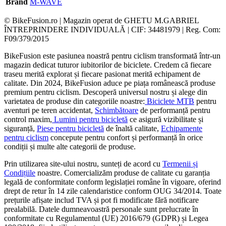
Brand
M-WAVE
© BikeFusion.ro | Magazin operat de GHETU M.GABRIEL
ÎNTREPRINDERE INDIVIDUALĂ | CIF: 34481979 | Reg. Com:
F09/379/2015
BikeFusion este pasiunea noastră pentru ciclism transformată într-un
magazin dedicat tuturor iubitorilor de biciclete. Credem că fiecare
traseu merită explorat și fiecare pasionat merită echipament de
calitate. Din 2024, BikeFusion aduce pe piața românească produse
premium pentru ciclism. Descoperă universul nostru și alege din
varietatea de produse din categoriile noastre:
Biciclete MTB
pentru
aventuri pe teren accidentat,
Schimbătoare
de performanță pentru
control maxim,
Lumini pentru bicicletă
ce asigură vizibilitate și
siguranță,
Piese pentru bicicletă
de înaltă calitate,
Echipamente
pentru ciclism
concepute pentru confort și performanță în orice
condiții și multe alte categorii de produse.
Prin utilizarea site-ului nostru, sunteți de acord cu
Termenii și
Condițiile
noastre. Comercializăm produse de calitate cu garanția
legală de conformitate conform legislației române în vigoare, oferind
drept de retur în 14 zile calendaristice conform OUG 34/2014. Toate
prețurile afișate includ TVA și pot fi modificate fără notificare
prealabilă. Datele dumneavoastră personale sunt prelucrate în
conformitate cu Regulamentul (UE) 2016/679 (GDPR) și Legea