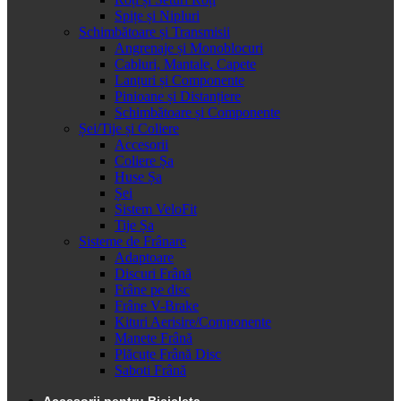
Spițe și Nipluri
Schimbătoare și Transmisii
Angrenaje și Monoblocuri
Cabluri, Mantale, Capete
Lanțuri și Componente
Pinioane și Distanțiere
Schimbătoare și Componente
Șei/Tije și Coliere
Accesorii
Coliere Șa
Huse Șa
Șei
Sistem VeloFit
Tije Șa
Sisteme de Frânare
Adaptoare
Discuri Frână
Frâne pe disc
Frâne V-Brake
Kituri Aerisire/Componente
Manete Frână
Plăcuțe Frână Disc
Saboti Frână
Accesorii pentru Bicicleta