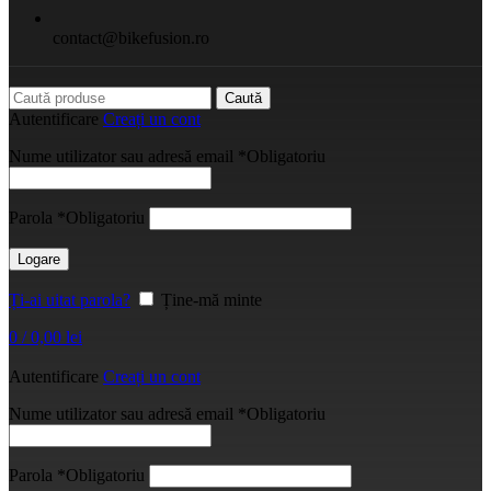
contact@bikefusion.ro
Caută
Autentificare
Creați un cont
Nume utilizator sau adresă email
*
Obligatoriu
Parola
*
Obligatoriu
Logare
Ți-ai uitat parola?
Ține-mă minte
0
/
0,00
lei
Autentificare
Creați un cont
Nume utilizator sau adresă email
*
Obligatoriu
Parola
*
Obligatoriu