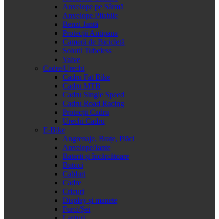
Anvelope pe Sârmă
Anvelope Pliabile
Benzi Jantă
Protecții Antipana
Cameră de Bicicletă
Soluții Tubeless
Valve
Cadre/Urechi
Cadru Fat Bike
Cadru MTB
Cadru Single Speed
Cadru Road Racing
Protecții Cadru
Urechi Cadru
E-Bike
Angrenaje, Brațe, Plăci
Anvelope/Jante
Baterii și încărcătoare
Butuci
Cabluri
Cadre
Cricuri
Display și manete
Furci/Șei
Lanțuri