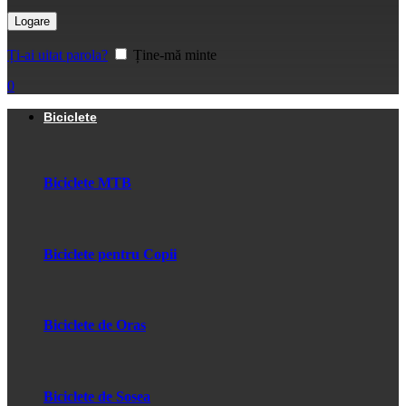
Logare
Ți-ai uitat parola?
Ține-mă minte
0
Biciclete
Biciclete MTB
Biciclete pentru Copii
Biciclete de Oras
Biciclete de Sosea