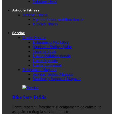
Tubulare-Head
Articole Fitness
Articole Fitness
Aparate fitness multifunctionale
Biciclete fitness
Service
Unelte Service
Echipament Workshop
Șuruburi / Piulițe / Șaibe
Truse de Scule
Unelte Multifuncționale
Unelte Speciale
Unelte Universale
Echipament Magazin
Servicii / Soluții Magazin
Standuri și Suporturi Magazin
Bike Serv Brăila
Pentru reparații, întreținere și echipamente de calitate, te
așteptăm cu drag la service-ul nostru.