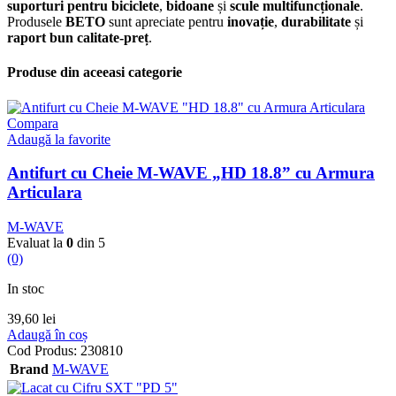
suporturi pentru biciclete
,
bidoane
și
scule multifuncționale
.
Produsele
BETO
sunt apreciate pentru
inovație
,
durabilitate
și
raport bun calitate-preț
.
Produse din aceeasi categorie
Compara
Adaugă la favorite
Antifurt cu Cheie M-WAVE „HD 18.8” cu Armura
Articulara
M-WAVE
Evaluat la
0
din 5
(0)
In stoc
39,60
lei
Adaugă în coș
Cod Produs:
230810
Brand
M-WAVE