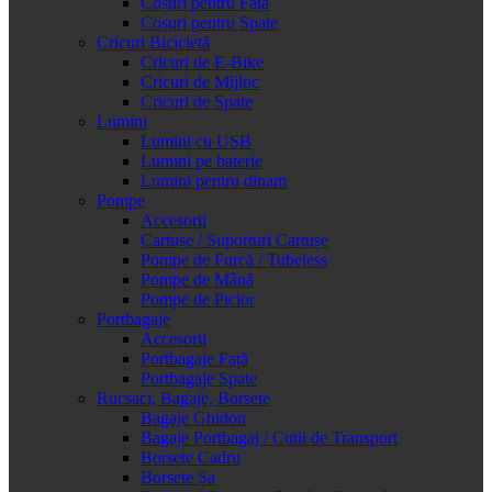
Coșuri pentru Față
Coșuri pentru Spate
Cricuri Bicicletă
Cricuri de E-Bike
Cricuri de Mijloc
Cricuri de Spate
Lumini
Lumini cu USB
Lumini pe baterie
Lumini pentru dinam
Pompe
Accesorii
Cartușe / Suporturi Cartușe
Pompe de Furcă / Tubeless
Pompe de Mână
Pompe de Picior
Portbagaje
Accesorii
Portbagaje Față
Portbagaje Spate
Rucsaci, Bagaje, Borsete
Bagaje Ghidon
Bagaje Portbagaj / Cutii de Transport
Borsete Cadru
Borsete Șa