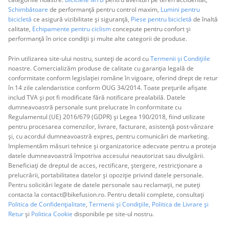
Schimbătoare
de performanță pentru control maxim,
Lumini pentru
bicicletă
ce asigură vizibilitate și siguranță,
Piese pentru bicicletă
de înaltă
calitate,
Echipamente pentru ciclism
concepute pentru confort și
performanță în orice condiții și multe alte categorii de produse.
Prin utilizarea site-ului nostru, sunteți de acord cu
Termenii și Condițiile
noastre. Comercializăm produse de calitate cu garanția legală de
conformitate conform legislației române în vigoare, oferind drept de retur
în 14 zile calendaristice conform OUG 34/2014. Toate prețurile afișate
includ TVA și pot fi modificate fără notificare prealabilă. Datele
dumneavoastră personale sunt prelucrate în conformitate cu
Regulamentul (UE) 2016/679 (GDPR) și Legea 190/2018, fiind utilizate
pentru procesarea comenzilor, livrare, facturare, asistență post-vânzare
și, cu acordul dumneavoastră expres, pentru comunicări de marketing.
Implementăm măsuri tehnice și organizatorice adecvate pentru a proteja
datele dumneavoastră împotriva accesului neautorizat sau divulgării.
Beneficiați de dreptul de acces, rectificare, ștergere, restricționare a
prelucrării, portabilitatea datelor și opoziție privind datele personale.
Pentru solicitări legate de datele personale sau reclamații, ne puteți
contacta la contact@bikefusion.ro. Pentru detalii complete, consultați
Politica de Confidențialitate
,
Termenii și Condițiile,
Politica de Livrare și
Retur
și
Politica Cookie
disponibile pe site-ul nostru.