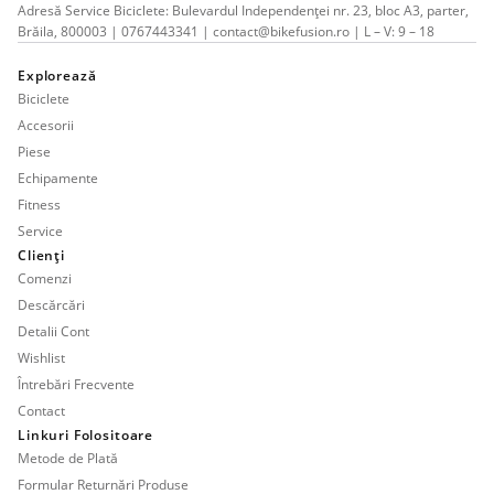
Adresă Service Biciclete: Bulevardul Independenței nr. 23, bloc A3, parter,
Brăila, 800003 | 0767443341 | contact@bikefusion.ro | L – V: 9 – 18
Explorează
Biciclete
Accesorii
Piese
Echipamente
Fitness
Service
Clienți
Comenzi
Descărcări
Detalii Cont
Wishlist
Întrebări Frecvente
Contact
Linkuri Folositoare
Metode de Plată
Formular Returnări Produse