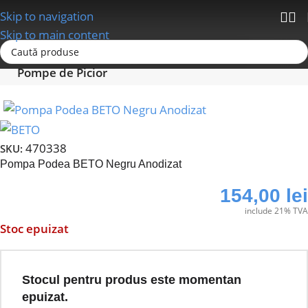
Skip to navigation
Skip to main content
Prima pagină
Accesorii bicicleta
Pompe
Pompe de Picior
470338
SKU:
Pompa Podea BETO Negru Anodizat
154,00
lei
include 21% TVA
Stoc epuizat
Stocul pentru produs este momentan
epuizat.