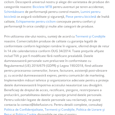
ciclism. Descoperă universul nostru și alege din varietatea de produse din
categoriile noastre:
Biciclete MTB
pentru aventuri pe teren accidentat,
Schimbătoare
de performanță pentru control maxim,
Lumini pentru
bicicletă
ce asigură vizibilitate și siguranță,
Piese pentru bicicletă
de înaltă
calitate,
Echipamente pentru ciclism
concepute pentru confort și
performanță în orice condiții și multe alte categorii de produse.
Prin utilizarea site-ului nostru, sunteți de acord cu
Termenii și Condițiile
noastre. Comercializăm produse de calitate cu garanția legală de
conformitate conform legislației române în vigoare, oferind drept de retur
în 14 zile calendaristice conform OUG 34/2014. Toate prețurile afișate
includ TVA și pot fi modificate fără notificare prealabilă. Datele
dumneavoastră personale sunt prelucrate în conformitate cu
Regulamentul (UE) 2016/679 (GDPR) și Legea 190/2018, fiind utilizate
pentru procesarea comenzilor, livrare, facturare, asistență post-vânzare
și, cu acordul dumneavoastră expres, pentru comunicări de marketing.
Implementăm măsuri tehnice și organizatorice adecvate pentru a proteja
datele dumneavoastră împotriva accesului neautorizat sau divulgării.
Beneficiați de dreptul de acces, rectificare, ștergere, restricționare a
prelucrării, portabilitatea datelor și opoziție privind datele personale.
Pentru solicitări legate de datele personale sau reclamații, ne puteți
contacta la contact@bikefusion.ro. Pentru detalii complete, consultați
Politica de Confidențialitate
,
Termenii și Condițiile,
Politica de Livrare și
Retur
și
Politica Cookie
disponibile pe site-ul nostru.