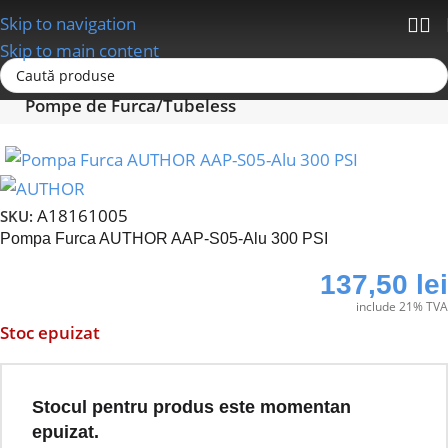
Skip to navigation
Skip to main content
Prima pagină
Accesorii bicicleta
Pompe
Pompe de Furca/Tubeless
A18161005
SKU:
Pompa Furca AUTHOR AAP-S05-Alu 300 PSI
137,50
lei
include 21% TVA
Stoc epuizat
Stocul pentru produs este momentan
epuizat.