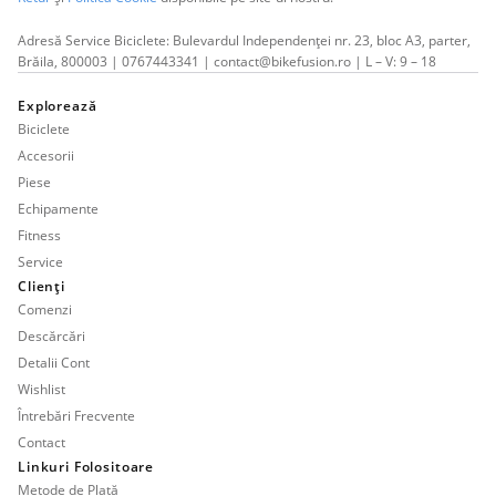
Adresă Service Biciclete: Bulevardul Independenței nr. 23, bloc A3, parter,
Brăila, 800003 | 0767443341 | contact@bikefusion.ro | L – V: 9 – 18
Explorează
Biciclete
Accesorii
Piese
Echipamente
Fitness
Service
Clienți
Comenzi
Descărcări
Detalii Cont
Wishlist
Întrebări Frecvente
Contact
Linkuri Folositoare
Metode de Plată