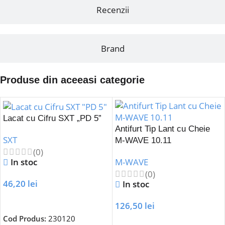
Recenzii
Brand
Produse din aceeasi categorie
Lacat cu Cifru SXT „PD 5”
Antifurt Tip Lant cu Cheie
SXT
M-WAVE 10.11
(0)
In stoc
M-WAVE
(0)
46,20
lei
In stoc
Adaugă În Coș
126,50
lei
Cod Produs:
230120
Adaugă În Coș