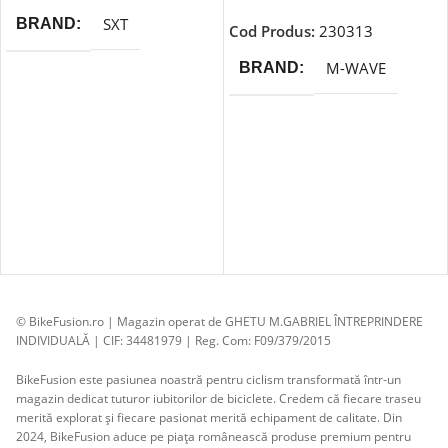
SXT
BRAND
Cod Produs:
230313
M-WAVE
BRAND
© BikeFusion.ro | Magazin operat de GHETU M.GABRIEL ÎNTREPRINDERE
INDIVIDUALĂ | CIF: 34481979 | Reg. Com: F09/379/2015
BikeFusion este pasiunea noastră pentru ciclism transformată într-un
magazin dedicat tuturor iubitorilor de biciclete. Credem că fiecare traseu
merită explorat și fiecare pasionat merită echipament de calitate. Din
2024, BikeFusion aduce pe piața românească produse premium pentru