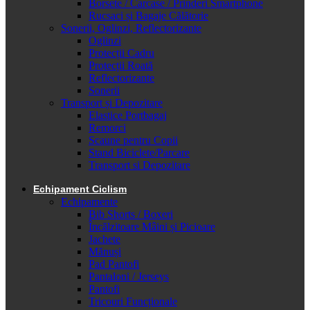
Borsete / Carcase / Prinderi Smartphone
Rucsaci și Bagaje Călătorie
Sonerii, Oglinzi, Reflectorizante
Oglinzi
Protecții Cadru
Protecții Roată
Reflectorizante
Sonerii
Transport și Depozitare
Elastice Portbagaj
Remorci
Scaune pentru Copii
Stand Biciclete/Parcare
Transport si Depozitare
Echipament Ciclism
Echipamente
Bib Shorts / Boxeri
Încălzitoare Mâini și Picioare
Jachete
Mănuși
Pad Pantofi
Pantaloni / Jerseys
Pantofi
Tricouri Funcționale