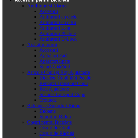
Antifurturi și Alarme
Accesorii
Antifurturi cu cheie
Antifurturi cu cifru
Antifurturi Lanț
Antifurturi Pliabile
Antifurturi U-Lock
Apărători noroi
Accesorii
Apărători Față
Apărători Spate
Seturi Apărători
Articole Copii și Roți Ajutătoare
Biciclete Copii fără Pedale
Remorci Transport Copii
Roți Ajutătoare
Scaune Transport Copii
Trotinete
Bidoane și Suporturi Bidon
Bidoane
Suporturi Bidon
Coșuri pentru Biciclete
Cosuri de Copii
Coșuri de Răchită