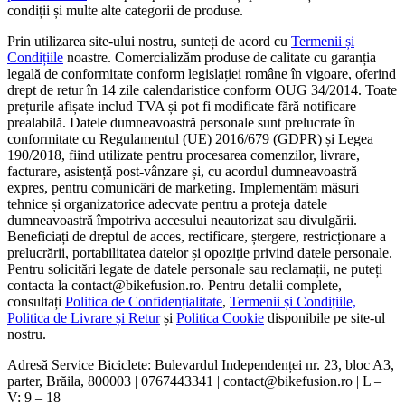
condiții și multe alte categorii de produse.
Prin utilizarea site-ului nostru, sunteți de acord cu
Termenii și
Condițiile
noastre. Comercializăm produse de calitate cu garanția
legală de conformitate conform legislației române în vigoare, oferind
drept de retur în 14 zile calendaristice conform OUG 34/2014. Toate
prețurile afișate includ TVA și pot fi modificate fără notificare
prealabilă. Datele dumneavoastră personale sunt prelucrate în
conformitate cu Regulamentul (UE) 2016/679 (GDPR) și Legea
190/2018, fiind utilizate pentru procesarea comenzilor, livrare,
facturare, asistență post-vânzare și, cu acordul dumneavoastră
expres, pentru comunicări de marketing. Implementăm măsuri
tehnice și organizatorice adecvate pentru a proteja datele
dumneavoastră împotriva accesului neautorizat sau divulgării.
Beneficiați de dreptul de acces, rectificare, ștergere, restricționare a
prelucrării, portabilitatea datelor și opoziție privind datele personale.
Pentru solicitări legate de datele personale sau reclamații, ne puteți
contacta la contact@bikefusion.ro. Pentru detalii complete,
consultați
Politica de Confidențialitate
,
Termenii și Condițiile,
Politica de Livrare și Retur
și
Politica Cookie
disponibile pe site-ul
nostru.
Adresă Service Biciclete: Bulevardul Independenței nr. 23, bloc A3,
parter, Brăila, 800003 | 0767443341 | contact@bikefusion.ro | L –
V: 9 – 18