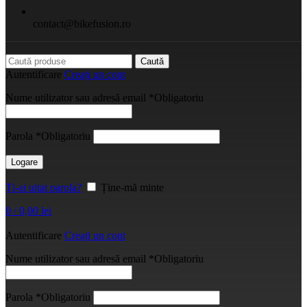
contact@bikefusion.ro
Caută
Autentificare
Creați un cont
Nume utilizator sau adresă email
*
Obligatoriu
Parola
*
Obligatoriu
Logare
Ți-ai uitat parola?
Ține-mă minte
0
/
0,00
lei
Autentificare
Creați un cont
Nume utilizator sau adresă email
*
Obligatoriu
Parola
*
Obligatoriu