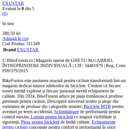
EXUSTAR
Evaluat la
0
din 5
(0)
In stoc
280,50
lei
Adaugă în coș
Cod Produs:
311349
Brand
EXUSTAR
© BikeFusion.ro | Magazin operat de GHETU M.GABRIEL
ÎNTREPRINDERE INDIVIDUALĂ | CIF: 34481979 | Reg. Com:
F09/379/2015
BikeFusion este pasiunea noastră pentru ciclism transformată într-un
magazin dedicat tuturor iubitorilor de biciclete. Credem că fiecare
traseu merită explorat și fiecare pasionat merită echipament de
calitate. Din 2024, BikeFusion aduce pe piața românească produse
premium pentru ciclism. Descoperă universul nostru și alege din
varietatea de produse din categoriile noastre:
Biciclete MTB
pentru
aventuri pe teren accidentat,
Schimbătoare
de performanță pentru
control maxim,
Lumini pentru bicicletă
ce asigură vizibilitate și
siguranță,
Piese pentru bicicletă
de înaltă calitate,
Echipamente
pentru ciclism
concepute pentru confort și performanță în orice