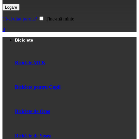
Logare
Ți-ai uitat parola?
Ține-mă minte
0
Biciclete
Biciclete MTB
Biciclete pentru Copii
Biciclete de Oras
Biciclete de Sosea