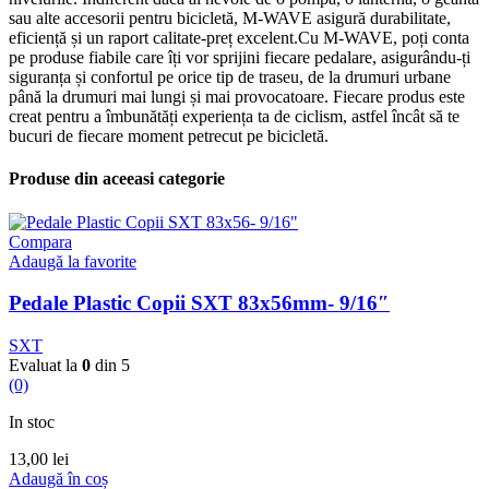
sau alte accesorii pentru bicicletă, M-WAVE asigură durabilitate,
eficiență și un raport calitate-preț excelent.Cu M-WAVE, poți conta
pe produse fiabile care îți vor sprijini fiecare pedalare, asigurându-ți
siguranța și confortul pe orice tip de traseu, de la drumuri urbane
până la drumuri mai lungi și mai provocatoare. Fiecare produs este
creat pentru a îmbunătăți experiența ta de ciclism, astfel încât să te
bucuri de fiecare moment petrecut pe bicicletă.
Produse din aceeasi categorie
Compara
Adaugă la favorite
Pedale Plastic Copii SXT 83x56mm- 9/16″
SXT
Evaluat la
0
din 5
(0)
In stoc
13,00
lei
Adaugă în coș