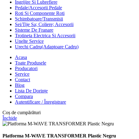
Ingrijire Si Lubrefiere
Pedale/Accesorii Pedale
Roti Si Componente Roti
Schimbatoare/Transmisii
Sei/Tije Sa; Coliere; Accesorii
Sisteme De Franare
Trotineta Electrica Si Accesorii
Unelte Service
Urechi Cadru(Adaptoare Cadru)
Acasa
Toate Produsele
Producatori
Service
Contact
Blog
Lista De Dorințe
Compara
Autentificare / Înregistrare
Coș de cumpărături
Închide
Platforma M-WAVE TRANSFORMER Plastic Negru