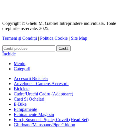
Copyright © Ghetu M. Gabriel Intreprindere individuala. Toate
drepturile rezervate. 2025.
Termeni și Condiții
|
Politica Cookie
|
Site Map
Caută
Închide
Meniu
Categorii
Accesorii Bicicleta
Anvelope – Camere-Accesorii
Biciclete
Cadre/Urechi Cadru (Adaptoare)
Casti Si Ochelari
E-Bike
Echipamente
Echipamente Magazin
Furci; Suspensii Spate; Cuveti (Head Set)
Ghidoane/Mansoane/Pipe Ghidon