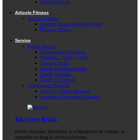
Tubulare-Head
Articole Fitness
Articole Fitness
Aparate fitness multifunctionale
Biciclete fitness
Service
Unelte Service
Echipament Workshop
Șuruburi / Piulițe / Șaibe
Truse de Scule
Unelte Multifuncționale
Unelte Speciale
Unelte Universale
Echipament Magazin
Servicii / Soluții Magazin
Standuri și Suporturi Magazin
Bike Serv Brăila
Pentru reparații, întreținere și echipamente de calitate, te
așteptăm cu drag la service-ul nostru.