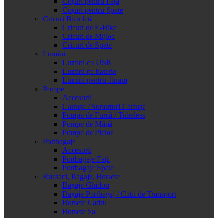
Coșuri pentru Față
Coșuri pentru Spate
Cricuri Bicicletă
Cricuri de E-Bike
Cricuri de Mijloc
Cricuri de Spate
Lumini
Lumini cu USB
Lumini pe baterie
Lumini pentru dinam
Pompe
Accesorii
Cartușe / Suporturi Cartușe
Pompe de Furcă / Tubeless
Pompe de Mână
Pompe de Picior
Portbagaje
Accesorii
Portbagaje Față
Portbagaje Spate
Rucsaci, Bagaje, Borsete
Bagaje Ghidon
Bagaje Portbagaj / Cutii de Transport
Borsete Cadru
Borsete Șa