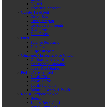
Oglinzi
Protectii si Accesorii
Cuvete (Head Set)
Cuveți Externi
Cuveți Integrați
Cuveți Semi-Integrați
Distanțiere
Flori Cuvete
Furci
Furci cu Suspensie
Furci Fixe
Suspensii Spate
Ghidoane, Mansoane, Pipe Ghidon
Ghidoane și Accesorii
Mansoane și Ghidoline
Tije și Pipe Ghidon
Pedale/Accesorii pedale
Pedale Click
Pedale Duble
Pedale Platforma
Rulmenti/Accesorii Pedale
Roți și Componente Roți
Butuci
Jante și Benzi Jantă
Roți și Seturi Roți