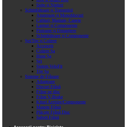
Spițe și Nipluri
Schimbătoare și Transmisii
Angrenaje și Monoblocuri
Cabluri, Mantale, Capete
Lanțuri și Componente
Pinioane și Distanțiere
Schimbătoare și Componente
Șei/Tije și Coliere
Accesorii
Coliere Șa
Huse Șa
Șei
Sistem VeloFit
Tije Șa
Sisteme de Frânare
Adaptoare
Discuri Frână
Frâne pe disc
Frâne V-Brake
Kituri Aerisire/Componente
Manete Frână
Plăcuțe Frână Disc
Saboti Frână
Accesorii pentru Bicicleta