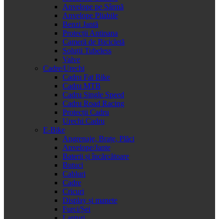
Anvelope pe Sârmă
Anvelope Pliabile
Benzi Jantă
Protecții Antipana
Cameră de Bicicletă
Soluții Tubeless
Valve
Cadre/Urechi
Cadru Fat Bike
Cadru MTB
Cadru Single Speed
Cadru Road Racing
Protecții Cadru
Urechi Cadru
E-Bike
Angrenaje, Brațe, Plăci
Anvelope/Jante
Baterii și încărcătoare
Butuci
Cabluri
Cadre
Cricuri
Display și manete
Furci/Șei
Lanțuri