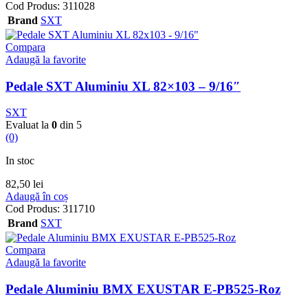
Cod Produs:
311028
Brand
SXT
Compara
Adaugă la favorite
Pedale SXT Aluminiu XL 82×103 – 9/16″
SXT
Evaluat la
0
din 5
(0)
In stoc
82,50
lei
Adaugă în coș
Cod Produs:
311710
Brand
SXT
Compara
Adaugă la favorite
Pedale Aluminiu BMX EXUSTAR E-PB525-Roz