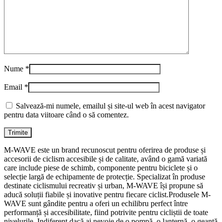
Nume
*
Email
*
Salvează-mi numele, emailul și site-ul web în acest navigator
pentru data viitoare când o să comentez.
M-WAVE este un brand recunoscut pentru oferirea de produse și
accesorii de ciclism accesibile și de calitate, având o gamă variată
care include piese de schimb, componente pentru biciclete și o
selecție largă de echipamente de protecție. Specializat în produse
destinate ciclismului recreativ și urban, M-WAVE își propune să
aducă soluții fiabile și inovative pentru fiecare ciclist.Produsele M-
WAVE sunt gândite pentru a oferi un echilibru perfect între
performanță și accesibilitate, fiind potrivite pentru cicliștii de toate
nivelurile. Indiferent dacă ai nevoie de o pompă, o lanternă, o geantă