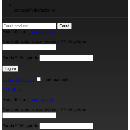
contact@bikefusion.ro
Caută
Autentificare
Creați un cont
Nume utilizator sau adresă email
*
Obligatoriu
Parola
*
Obligatoriu
Logare
Ți-ai uitat parola?
Ține-mă minte
0
/
0,00
lei
Autentificare
Creați un cont
Nume utilizator sau adresă email
*
Obligatoriu
Parola
*
Obligatoriu