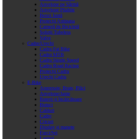
Anvelope pe Sârmă
Anvelope Pliabile
Benzi Jantă
Protecții Antipana
Cameră de Bicicletă
Soluții Tubeless
Valve
Cadre/Urechi
Cadru Fat Bike
Cadru MTB
Cadru Single Speed
Cadru Road Racing
Protecții Cadru
Urechi Cadru
E-Bike
Angrenaje, Brațe, Plăci
Anvelope/Jante
Baterii și încărcătoare
Butuci
Cabluri
Cadre
Cricuri
Display și manete
Furci/Șei
Lanțuri