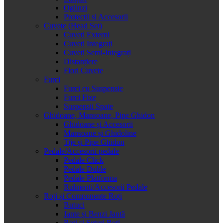
Oglinzi
Protectii si Accesorii
Cuvete (Head Set)
Cuveți Externi
Cuveți Integrați
Cuveți Semi-Integrați
Distanțiere
Flori Cuvete
Furci
Furci cu Suspensie
Furci Fixe
Suspensii Spate
Ghidoane, Mansoane, Pipe Ghidon
Ghidoane și Accesorii
Mansoane și Ghidoline
Tije și Pipe Ghidon
Pedale/Accesorii pedale
Pedale Click
Pedale Duble
Pedale Platforma
Rulmenti/Accesorii Pedale
Roți și Componente Roți
Butuci
Jante și Benzi Jantă
Roți și Seturi Roți