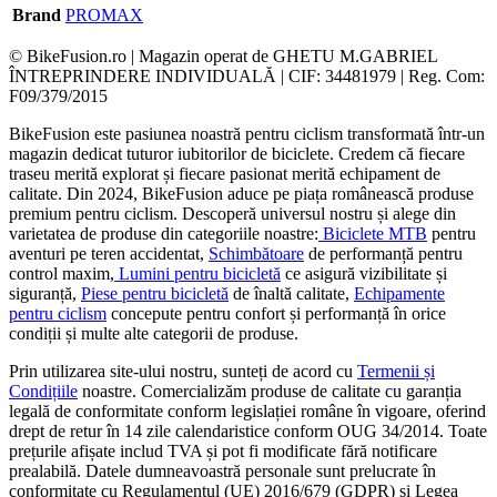
Brand
PROMAX
© BikeFusion.ro | Magazin operat de GHETU M.GABRIEL
ÎNTREPRINDERE INDIVIDUALĂ | CIF: 34481979 | Reg. Com:
F09/379/2015
BikeFusion este pasiunea noastră pentru ciclism transformată într-un
magazin dedicat tuturor iubitorilor de biciclete. Credem că fiecare
traseu merită explorat și fiecare pasionat merită echipament de
calitate. Din 2024, BikeFusion aduce pe piața românească produse
premium pentru ciclism. Descoperă universul nostru și alege din
varietatea de produse din categoriile noastre:
Biciclete MTB
pentru
aventuri pe teren accidentat,
Schimbătoare
de performanță pentru
control maxim,
Lumini pentru bicicletă
ce asigură vizibilitate și
siguranță,
Piese pentru bicicletă
de înaltă calitate,
Echipamente
pentru ciclism
concepute pentru confort și performanță în orice
condiții și multe alte categorii de produse.
Prin utilizarea site-ului nostru, sunteți de acord cu
Termenii și
Condițiile
noastre. Comercializăm produse de calitate cu garanția
legală de conformitate conform legislației române în vigoare, oferind
drept de retur în 14 zile calendaristice conform OUG 34/2014. Toate
prețurile afișate includ TVA și pot fi modificate fără notificare
prealabilă. Datele dumneavoastră personale sunt prelucrate în
conformitate cu Regulamentul (UE) 2016/679 (GDPR) și Legea