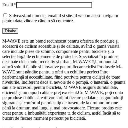
Email
*
Salvează-mi numele, emailul și site-ul web în acest navigator
pentru data viitoare când o să comentez.
M-WAVE este un brand recunoscut pentru oferirea de produse și
accesorii de ciclism accesibile și de calitate, având o gamă variată
care include piese de schimb, componente pentru biciclete și o
selecție largă de echipamente de protecție. Specializat în produse
destinate ciclismului recreativ și urban, M-WAVE își propune să
aducă soluții fiabile și inovative pentru fiecare ciclist.Produsele M-
WAVE sunt gândite pentru a oferi un echilibru perfect între
performanță și accesibilitate, fiind potrivite pentru cicliștii de toate
nivelurile. Indiferent dacă ai nevoie de o pompă, o lanternă, o geantă
sau alte accesorii pentru bicicletă, M-WAVE asigură durabilitate,
eficiență și un raport calitate-preț excelent.Cu M-WAVE, poți conta
pe produse fiabile care îți vor sprijini fiecare pedalare, asigurându-ți
siguranța și confortul pe orice tip de traseu, de la drumuri urbane
până la drumuri mai lungi și mai provocatoare. Fiecare produs este
creat pentru a îmbunătăți experiența ta de ciclism, astfel încât să te
bucuri de fiecare moment petrecut pe bicicletă.