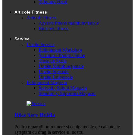
Tubulare-Head
Articole Fitness
Articole Fitness
Aparate fitness multifunctionale
Biciclete fitness
Service
Unelte Service
Echipament Workshop
Șuruburi / Piulițe / Șaibe
Truse de Scule
Unelte Multifuncționale
Unelte Speciale
Unelte Universale
Echipament Magazin
Servicii / Soluții Magazin
Standuri și Suporturi Magazin
Bike Serv Brăila
Pentru reparații, întreținere și echipamente de calitate, te
așteptăm cu drag la service-ul nostru.