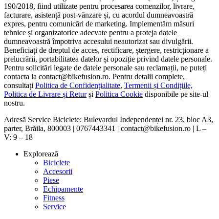
190/2018, fiind utilizate pentru procesarea comenzilor, livrare,
facturare, asistență post-vânzare și, cu acordul dumneavoastră
expres, pentru comunicări de marketing. Implementăm măsuri
tehnice și organizatorice adecvate pentru a proteja datele
dumneavoastră împotriva accesului neautorizat sau divulgării.
Beneficiați de dreptul de acces, rectificare, ștergere, restricționare a
prelucrării, portabilitatea datelor și opoziție privind datele personale.
Pentru solicitări legate de datele personale sau reclamații, ne puteți
contacta la contact@bikefusion.ro. Pentru detalii complete,
consultați
Politica de Confidențialitate
,
Termenii și Condițiile,
Politica de Livrare și Retur
și
Politica Cookie
disponibile pe site-ul
nostru.
Adresă Service Biciclete: Bulevardul Independenței nr. 23, bloc A3,
parter, Brăila, 800003 | 0767443341 | contact@bikefusion.ro | L –
V: 9 – 18
Explorează
Biciclete
Accesorii
Piese
Echipamente
Fitness
Service