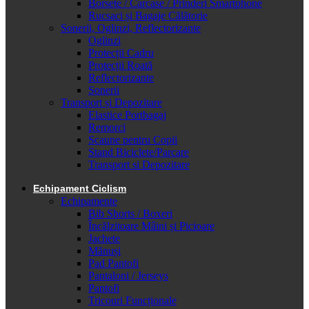
Borsete / Carcase / Prinderi Smartphone
Rucsaci și Bagaje Călătorie
Sonerii, Oglinzi, Reflectorizante
Oglinzi
Protecții Cadru
Protecții Roată
Reflectorizante
Sonerii
Transport și Depozitare
Elastice Portbagaj
Remorci
Scaune pentru Copii
Stand Biciclete/Parcare
Transport si Depozitare
Echipament Ciclism
Echipamente
Bib Shorts / Boxeri
Încălzitoare Mâini și Picioare
Jachete
Mănuși
Pad Pantofi
Pantaloni / Jerseys
Pantofi
Tricouri Funcționale