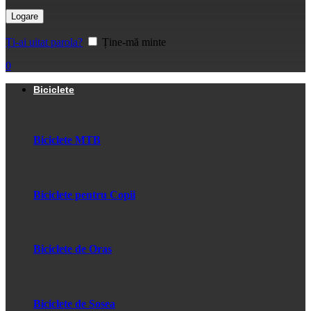
Logare
Ți-ai uitat parola?
Ține-mă minte
0
Biciclete
Biciclete MTB
Biciclete pentru Copii
Biciclete de Oras
Biciclete de Sosea