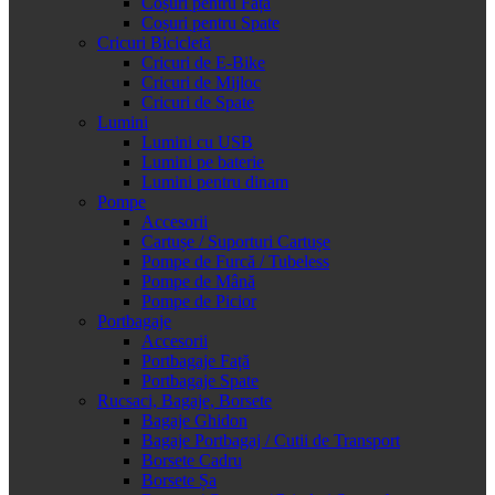
Coșuri pentru Față
Coșuri pentru Spate
Cricuri Bicicletă
Cricuri de E-Bike
Cricuri de Mijloc
Cricuri de Spate
Lumini
Lumini cu USB
Lumini pe baterie
Lumini pentru dinam
Pompe
Accesorii
Cartușe / Suporturi Cartușe
Pompe de Furcă / Tubeless
Pompe de Mână
Pompe de Picior
Portbagaje
Accesorii
Portbagaje Față
Portbagaje Spate
Rucsaci, Bagaje, Borsete
Bagaje Ghidon
Bagaje Portbagaj / Cutii de Transport
Borsete Cadru
Borsete Șa