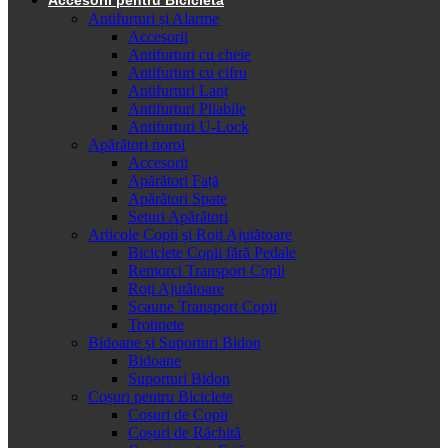
Antifurturi și Alarme
Accesorii
Antifurturi cu cheie
Antifurturi cu cifru
Antifurturi Lanț
Antifurturi Pliabile
Antifurturi U-Lock
Apărători noroi
Accesorii
Apărători Față
Apărători Spate
Seturi Apărători
Articole Copii și Roți Ajutătoare
Biciclete Copii fără Pedale
Remorci Transport Copii
Roți Ajutătoare
Scaune Transport Copii
Trotinete
Bidoane și Suporturi Bidon
Bidoane
Suporturi Bidon
Coșuri pentru Biciclete
Cosuri de Copii
Coșuri de Răchită