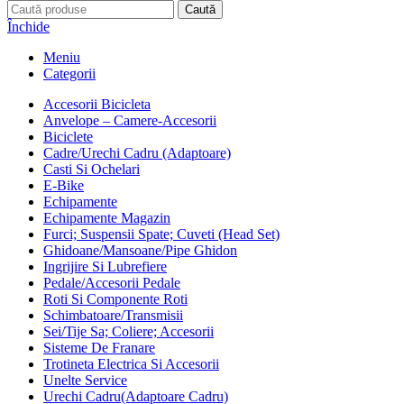
Caută
Închide
Meniu
Categorii
Accesorii Bicicleta
Anvelope – Camere-Accesorii
Biciclete
Cadre/Urechi Cadru (Adaptoare)
Casti Si Ochelari
E-Bike
Echipamente
Echipamente Magazin
Furci; Suspensii Spate; Cuveti (Head Set)
Ghidoane/Mansoane/Pipe Ghidon
Ingrijire Si Lubrefiere
Pedale/Accesorii Pedale
Roti Si Componente Roti
Schimbatoare/Transmisii
Sei/Tije Sa; Coliere; Accesorii
Sisteme De Franare
Trotineta Electrica Si Accesorii
Unelte Service
Urechi Cadru(Adaptoare Cadru)