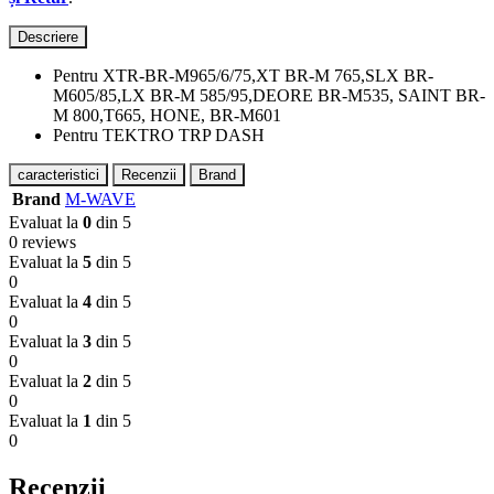
Descriere
Pentru XTR-BR-M965/6/75,XT BR-M 765,SLX BR-
M605/85,LX BR-M 585/95,DEORE BR-M535, SAINT BR-
M 800,T665, HONE, BR-M601
Pentru TEKTRO TRP DASH
caracteristici
Recenzii
Brand
Brand
M-WAVE
Evaluat la
0
din 5
0 reviews
Evaluat la
5
din 5
0
Evaluat la
4
din 5
0
Evaluat la
3
din 5
0
Evaluat la
2
din 5
0
Evaluat la
1
din 5
0
Recenzii