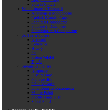
Spițe și Nipluri
Schimbătoare și Transmisii
Angrenaje și Monoblocuri
Cabluri, Mantale, Capete
Lanțuri și Componente
Pinioane și Distanțiere
Schimbătoare și Componente
Șei/Tije și Coliere
Accesorii
Coliere Șa
Huse Șa
Șei
Sistem VeloFit
Tije Șa
Sisteme de Frânare
Adaptoare
Discuri Frână
Frâne pe disc
Frâne V-Brake
Kituri Aerisire/Componente
Manete Frână
Plăcuțe Frână Disc
Saboti Frână
Accesorii pentru Bicicleta