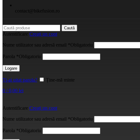
contact@bikefusion.ro
Caută
Autentificare
Creați un cont
Nume utilizator sau adresă email
*
Obligatoriu
Parola
*
Obligatoriu
Logare
Ți-ai uitat parola?
Ține-mă minte
0
/
0,00
lei
Autentificare
Creați un cont
Nume utilizator sau adresă email
*
Obligatoriu
Parola
*
Obligatoriu