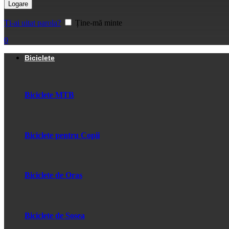
Logare
Ți-ai uitat parola?
Ține-mă minte
0
Biciclete
Biciclete MTB
Biciclete pentru Copii
Biciclete de Oras
Biciclete de Sosea