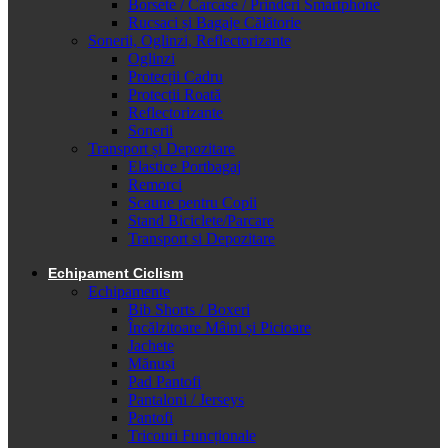
Borsete / Carcase / Prinderi Smartphone
Rucsaci și Bagaje Călătorie
Sonerii, Oglinzi, Reflectorizante
Oglinzi
Protecții Cadru
Protecții Roată
Reflectorizante
Sonerii
Transport și Depozitare
Elastice Portbagaj
Remorci
Scaune pentru Copii
Stand Biciclete/Parcare
Transport si Depozitare
Echipament Ciclism
Echipamente
Bib Shorts / Boxeri
Încălzitoare Mâini și Picioare
Jachete
Mănuși
Pad Pantofi
Pantaloni / Jerseys
Pantofi
Tricouri Funcționale