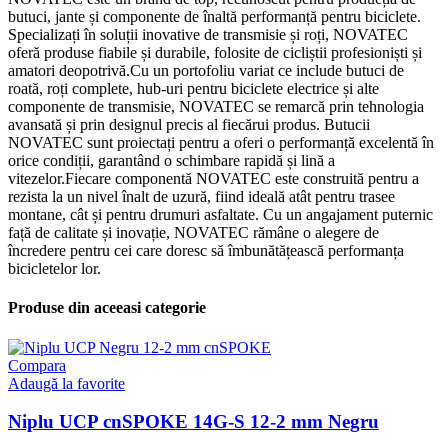
butuci, jante și componente de înaltă performanță pentru biciclete.
Specializați în soluții inovative de transmisie și roți, NOVATEC
oferă produse fiabile și durabile, folosite de cicliștii profesioniști și
amatori deopotrivă.Cu un portofoliu variat ce include butuci de
roată, roți complete, hub-uri pentru biciclete electrice și alte
componente de transmisie, NOVATEC se remarcă prin tehnologia
avansată și prin designul precis al fiecărui produs. Butucii
NOVATEC sunt proiectați pentru a oferi o performanță excelentă în
orice condiții, garantând o schimbare rapidă și lină a
vitezelor.Fiecare componentă NOVATEC este construită pentru a
rezista la un nivel înalt de uzură, fiind ideală atât pentru trasee
montane, cât și pentru drumuri asfaltate. Cu un angajament puternic
față de calitate și inovație, NOVATEC rămâne o alegere de
încredere pentru cei care doresc să îmbunătățească performanța
bicicletelor lor.
Produse din aceeasi categorie
Compara
Adaugă la favorite
Niplu UCP cnSPOKE 14G-S 12-2 mm Negru