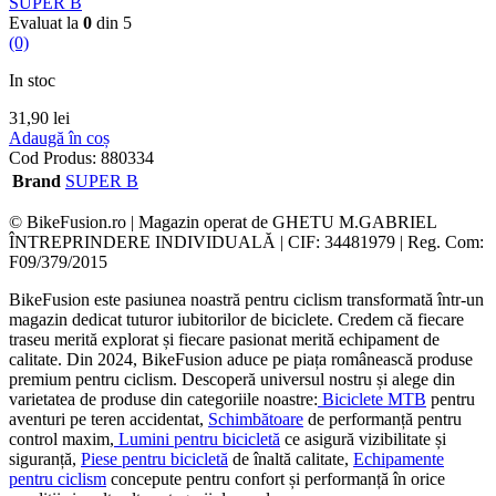
SUPER B
Evaluat la
0
din 5
(0)
In stoc
31,90
lei
Adaugă în coș
Cod Produs:
880334
Brand
SUPER B
© BikeFusion.ro | Magazin operat de GHETU M.GABRIEL
ÎNTREPRINDERE INDIVIDUALĂ | CIF: 34481979 | Reg. Com:
F09/379/2015
BikeFusion este pasiunea noastră pentru ciclism transformată într-un
magazin dedicat tuturor iubitorilor de biciclete. Credem că fiecare
traseu merită explorat și fiecare pasionat merită echipament de
calitate. Din 2024, BikeFusion aduce pe piața românească produse
premium pentru ciclism. Descoperă universul nostru și alege din
varietatea de produse din categoriile noastre:
Biciclete MTB
pentru
aventuri pe teren accidentat,
Schimbătoare
de performanță pentru
control maxim,
Lumini pentru bicicletă
ce asigură vizibilitate și
siguranță,
Piese pentru bicicletă
de înaltă calitate,
Echipamente
pentru ciclism
concepute pentru confort și performanță în orice