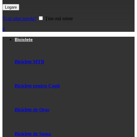
Logare
Ți-ai uitat parola?
Ține-mă minte
0
Biciclete
Biciclete MTB
Biciclete pentru Copii
Biciclete de Oras
Biciclete de Sosea