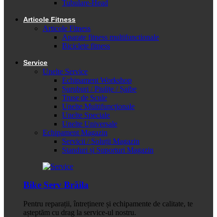
Tubulare-Head
Articole Fitness
Articole Fitness
Aparate fitness multifunctionale
Biciclete fitness
Service
Unelte Service
Echipament Workshop
Șuruburi / Piulițe / Șaibe
Truse de Scule
Unelte Multifuncționale
Unelte Speciale
Unelte Universale
Echipament Magazin
Servicii / Soluții Magazin
Standuri și Suporturi Magazin
Bike Serv Brăila
Pentru reparații, întreținere și echipamente de calitate, te
așteptăm cu drag la service-ul nostru.