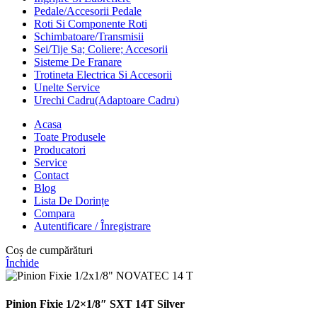
Pedale/Accesorii Pedale
Roti Si Componente Roti
Schimbatoare/Transmisii
Sei/Tije Sa; Coliere; Accesorii
Sisteme De Franare
Trotineta Electrica Si Accesorii
Unelte Service
Urechi Cadru(Adaptoare Cadru)
Acasa
Toate Produsele
Producatori
Service
Contact
Blog
Lista De Dorințe
Compara
Autentificare / Înregistrare
Coș de cumpărături
Închide
Pinion Fixie 1/2×1/8″ SXT 14T Silver