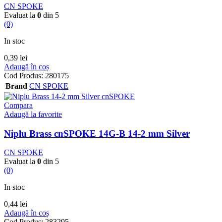
CN SPOKE
Evaluat la
0
din 5
(0)
In stoc
0,39
lei
Adaugă în coș
Cod Produs:
280175
Brand
CN SPOKE
Compara
Adaugă la favorite
Niplu Brass cnSPOKE 14G-B 14-2 mm Silver
CN SPOKE
Evaluat la
0
din 5
(0)
In stoc
0,44
lei
Adaugă în coș
Cod Produs:
283295