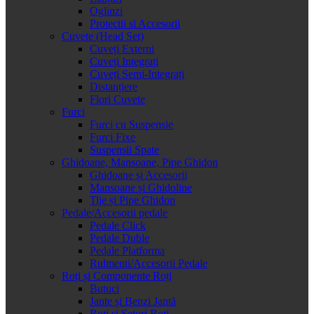
Oglinzi
Protectii si Accesorii
Cuvete (Head Set)
Cuveți Externi
Cuveți Integrați
Cuveți Semi-Integrați
Distanțiere
Flori Cuvete
Furci
Furci cu Suspensie
Furci Fixe
Suspensii Spate
Ghidoane, Mansoane, Pipe Ghidon
Ghidoane și Accesorii
Mansoane și Ghidoline
Tije și Pipe Ghidon
Pedale/Accesorii pedale
Pedale Click
Pedale Duble
Pedale Platforma
Rulmenti/Accesorii Pedale
Roți și Componente Roți
Butuci
Jante și Benzi Jantă
Roți și Seturi Roți