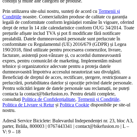
condiții și multe alte categorii de produse.
Prin utilizarea site-ului nostru, sunteți de acord cu
Termenii și
Condițiile
noastre. Comercializăm produse de calitate cu garanția
legală de conformitate conform legislației române în vigoare, oferind
drept de retur în 14 zile calendaristice conform OUG 34/2014. Toate
prețurile afișate includ TVA și pot fi modificate fără notificare
prealabilă. Datele dumneavoastră personale sunt prelucrate în
conformitate cu Regulamentul (UE) 2016/679 (GDPR) și Legea
190/2018, fiind utilizate pentru procesarea comenzilor, livrare,
facturare, asistență post-vânzare și, cu acordul dumneavoastră
expres, pentru comunicări de marketing. Implementăm măsuri
tehnice și organizatorice adecvate pentru a proteja datele
dumneavoastră împotriva accesului neautorizat sau divulgării.
Beneficiați de dreptul de acces, rectificare, ștergere, restricționare a
prelucrării, portabilitatea datelor și opoziție privind datele personale.
Pentru solicitări legate de datele personale sau reclamații, ne puteți
contacta la contact@bikefusion.ro. Pentru detalii complete,
consultați
Politica de Confidențialitate
,
Termenii și Condițiile,
Politica de Livrare și Retur
și
Politica Cookie
disponibile pe site-ul
nostru.
Adresă Service Biciclete: Bulevardul Independenței nr. 23, bloc A3,
parter, Brăila, 800003 | 0767443341 | contact@bikefusion.ro | L –
V: 9 – 18