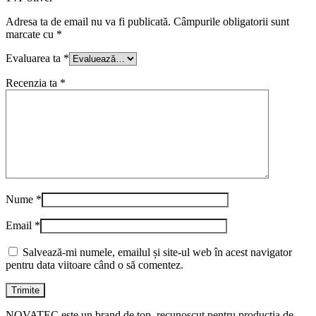
Adresa ta de email nu va fi publicată.
Câmpurile obligatorii sunt
marcate cu
*
Evaluarea ta
*
Recenzia ta
*
Nume
*
Email
*
Salvează-mi numele, emailul și site-ul web în acest navigator
pentru data viitoare când o să comentez.
NOVATEC este un brand de top, recunoscut pentru producția de