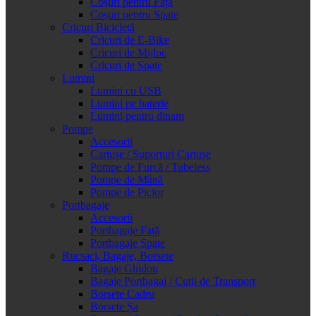
Coșuri pentru Față
Coșuri pentru Spate
Cricuri Bicicletă
Cricuri de E-Bike
Cricuri de Mijloc
Cricuri de Spate
Lumini
Lumini cu USB
Lumini pe baterie
Lumini pentru dinam
Pompe
Accesorii
Cartușe / Suporturi Cartușe
Pompe de Furcă / Tubeless
Pompe de Mână
Pompe de Picior
Portbagaje
Accesorii
Portbagaje Față
Portbagaje Spate
Rucsaci, Bagaje, Borsete
Bagaje Ghidon
Bagaje Portbagaj / Cutii de Transport
Borsete Cadru
Borsete Șa