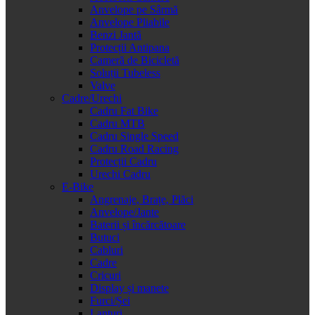
Anvelope pe Sârmă
Anvelope Pliabile
Benzi Jantă
Protecții Antipana
Cameră de Bicicletă
Soluții Tubeless
Valve
Cadre/Urechi
Cadru Fat Bike
Cadru MTB
Cadru Single Speed
Cadru Road Racing
Protecții Cadru
Urechi Cadru
E-Bike
Angrenaje, Brațe, Plăci
Anvelope/Jante
Baterii și încărcătoare
Butuci
Cabluri
Cadre
Cricuri
Display și manete
Furci/Șei
Lanțuri