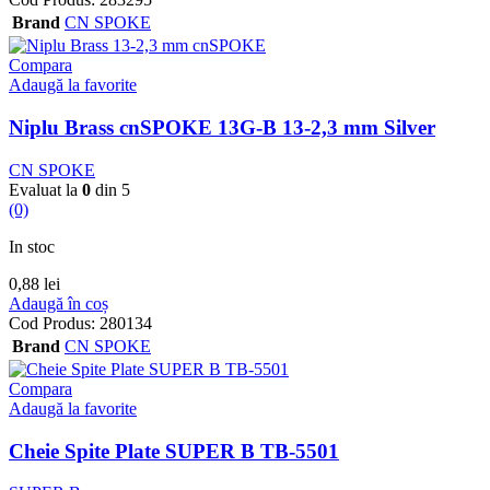
Brand
CN SPOKE
Compara
Adaugă la favorite
Niplu Brass cnSPOKE 13G-B 13-2,3 mm Silver
CN SPOKE
Evaluat la
0
din 5
(0)
In stoc
0,88
lei
Adaugă în coș
Cod Produs:
280134
Brand
CN SPOKE
Compara
Adaugă la favorite
Cheie Spite Plate SUPER B TB-5501