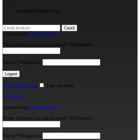
contact@bikefusion.ro
Caută
Autentificare
Creați un cont
Nume utilizator sau adresă email
*
Obligatoriu
Parola
*
Obligatoriu
Logare
Ți-ai uitat parola?
Ține-mă minte
0
/
0,00
lei
Autentificare
Creați un cont
Nume utilizator sau adresă email
*
Obligatoriu
Parola
*
Obligatoriu