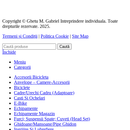
Copyright © Ghetu M. Gabriel Intreprindere individuala. Toate
drepturile rezervate. 2025.
Termeni și Condiții
|
Politica Cookie
|
Site Map
Caută
Închide
Meniu
Categorii
Accesorii Bicicleta
Anvelope – Camere-Accesorii
Biciclete
Cadre/Urechi Cadru (Adaptoare)
Casti Si Ochelari
E-Bike
Echipamente
Echipamente Magazin
Furci; Suspensii Spate; Cuveti (Head Set)
Ghidoane/Mansoane/Pipe Ghidon
Ingrijire Si Lubrefiere