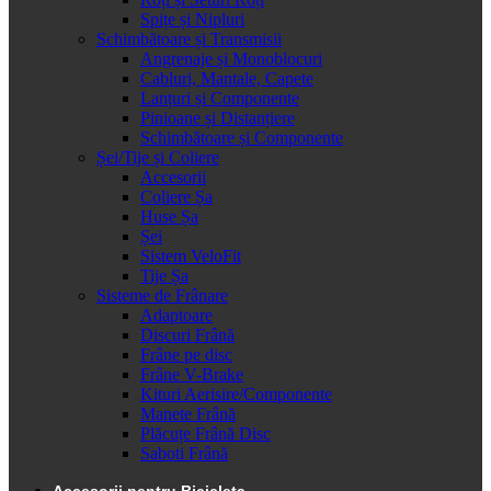
Spițe și Nipluri
Schimbătoare și Transmisii
Angrenaje și Monoblocuri
Cabluri, Mantale, Capete
Lanțuri și Componente
Pinioane și Distanțiere
Schimbătoare și Componente
Șei/Tije și Coliere
Accesorii
Coliere Șa
Huse Șa
Șei
Sistem VeloFit
Tije Șa
Sisteme de Frânare
Adaptoare
Discuri Frână
Frâne pe disc
Frâne V-Brake
Kituri Aerisire/Componente
Manete Frână
Plăcuțe Frână Disc
Saboti Frână
Accesorii pentru Bicicleta