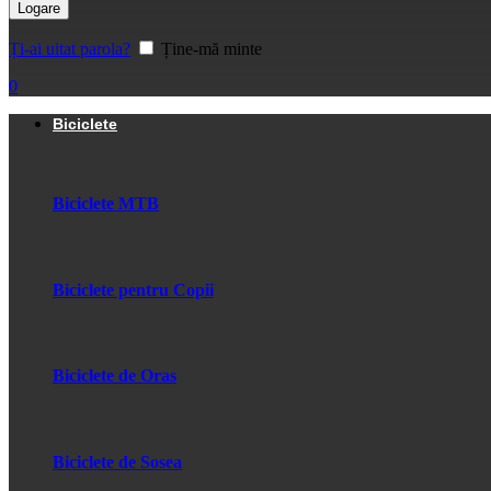
Logare
Ți-ai uitat parola?
Ține-mă minte
0
Biciclete
Biciclete MTB
Biciclete pentru Copii
Biciclete de Oras
Biciclete de Sosea