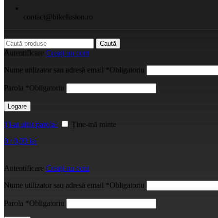
contact@bikefusion.ro
Caută
Autentificare
Creați un cont
Nume utilizator sau adresă email
*
Obligatoriu
Parola
*
Obligatoriu
Logare
Ți-ai uitat parola?
Ține-mă minte
0
/
0,00
lei
Autentificare
Creați un cont
Nume utilizator sau adresă email
*
Obligatoriu
Parola
*
Obligatoriu