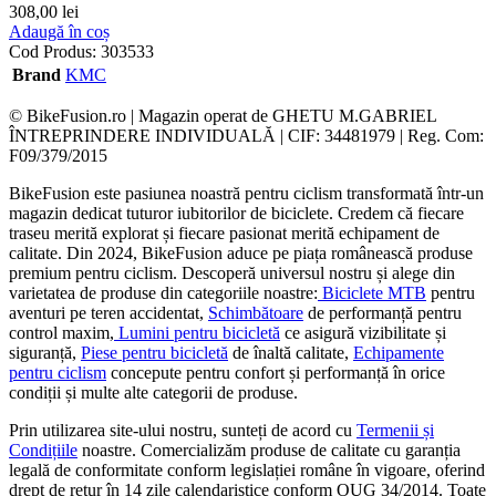
308,00
lei
Adaugă în coș
Cod Produs:
303533
Brand
KMC
© BikeFusion.ro | Magazin operat de GHETU M.GABRIEL
ÎNTREPRINDERE INDIVIDUALĂ | CIF: 34481979 | Reg. Com:
F09/379/2015
BikeFusion este pasiunea noastră pentru ciclism transformată într-un
magazin dedicat tuturor iubitorilor de biciclete. Credem că fiecare
traseu merită explorat și fiecare pasionat merită echipament de
calitate. Din 2024, BikeFusion aduce pe piața românească produse
premium pentru ciclism. Descoperă universul nostru și alege din
varietatea de produse din categoriile noastre:
Biciclete MTB
pentru
aventuri pe teren accidentat,
Schimbătoare
de performanță pentru
control maxim,
Lumini pentru bicicletă
ce asigură vizibilitate și
siguranță,
Piese pentru bicicletă
de înaltă calitate,
Echipamente
pentru ciclism
concepute pentru confort și performanță în orice
condiții și multe alte categorii de produse.
Prin utilizarea site-ului nostru, sunteți de acord cu
Termenii și
Condițiile
noastre. Comercializăm produse de calitate cu garanția
legală de conformitate conform legislației române în vigoare, oferind
drept de retur în 14 zile calendaristice conform OUG 34/2014. Toate