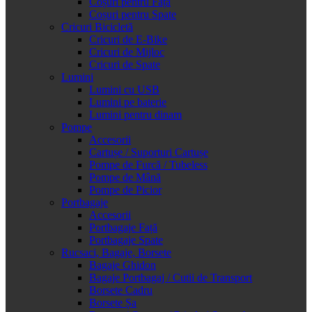
Coșuri pentru Față
Coșuri pentru Spate
Cricuri Bicicletă
Cricuri de E-Bike
Cricuri de Mijloc
Cricuri de Spate
Lumini
Lumini cu USB
Lumini pe baterie
Lumini pentru dinam
Pompe
Accesorii
Cartușe / Suporturi Cartușe
Pompe de Furcă / Tubeless
Pompe de Mână
Pompe de Picior
Portbagaje
Accesorii
Portbagaje Față
Portbagaje Spate
Rucsaci, Bagaje, Borsete
Bagaje Ghidon
Bagaje Portbagaj / Cutii de Transport
Borsete Cadru
Borsete Șa