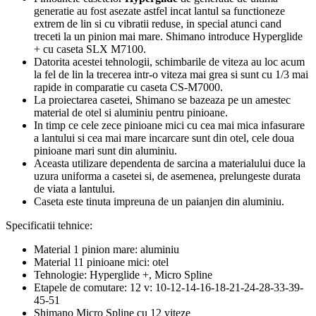
generatie au fost asezate astfel incat lantul sa functioneze
extrem de lin si cu vibratii reduse, in special atunci cand
treceti la un pinion mai mare. Shimano introduce Hyperglide
+ cu caseta SLX M7100.
Datorita acestei tehnologii, schimbarile de viteza au loc acum
la fel de lin la trecerea intr-o viteza mai grea si sunt cu 1/3 mai
rapide in comparatie cu caseta CS-M7000.
La proiectarea casetei, Shimano se bazeaza pe un amestec
material de otel si aluminiu pentru pinioane.
In timp ce cele zece pinioane mici cu cea mai mica infasurare
a lantului si cea mai mare incarcare sunt din otel, cele doua
pinioane mari sunt din aluminiu.
Aceasta utilizare dependenta de sarcina a materialului duce la
uzura uniforma a casetei si, de asemenea, prelungeste durata
de viata a lantului.
Caseta este tinuta impreuna de un paianjen din aluminiu.
Specificatii tehnice:
Material 1 pinion mare: aluminiu
Material 11 pinioane mici: otel
Tehnologie: Hyperglide +, Micro Spline
Etapele de comutare: 12 v: 10-12-14-16-18-21-24-28-33-39-
45-51
Shimano Micro Spline cu 12 viteze