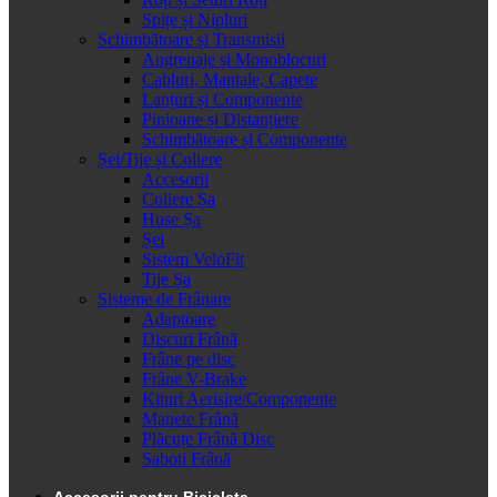
Spițe și Nipluri
Schimbătoare și Transmisii
Angrenaje și Monoblocuri
Cabluri, Mantale, Capete
Lanțuri și Componente
Pinioane și Distanțiere
Schimbătoare și Componente
Șei/Tije și Coliere
Accesorii
Coliere Șa
Huse Șa
Șei
Sistem VeloFit
Tije Șa
Sisteme de Frânare
Adaptoare
Discuri Frână
Frâne pe disc
Frâne V-Brake
Kituri Aerisire/Componente
Manete Frână
Plăcuțe Frână Disc
Saboti Frână
Accesorii pentru Bicicleta