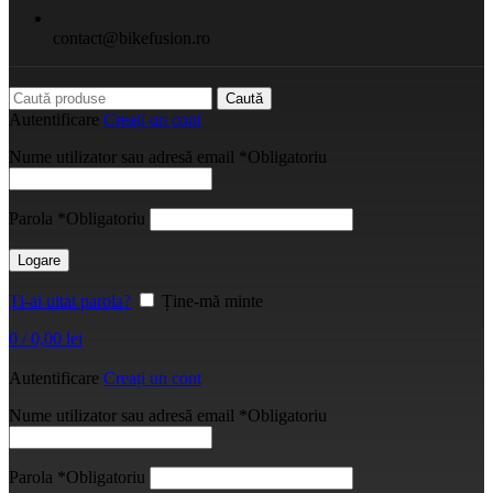
contact@bikefusion.ro
Caută
Autentificare
Creați un cont
Nume utilizator sau adresă email
*
Obligatoriu
Parola
*
Obligatoriu
Logare
Ți-ai uitat parola?
Ține-mă minte
0
/
0,00
lei
Autentificare
Creați un cont
Nume utilizator sau adresă email
*
Obligatoriu
Parola
*
Obligatoriu