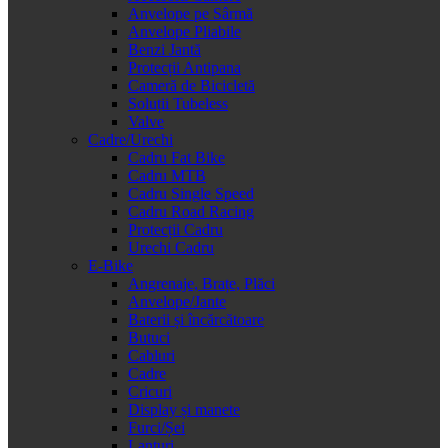
Anvelope pe Sârmă
Anvelope Pliabile
Benzi Jantă
Protecții Antipana
Cameră de Bicicletă
Soluții Tubeless
Valve
Cadre/Urechi
Cadru Fat Bike
Cadru MTB
Cadru Single Speed
Cadru Road Racing
Protecții Cadru
Urechi Cadru
E-Bike
Angrenaje, Brațe, Plăci
Anvelope/Jante
Baterii și încărcătoare
Butuci
Cabluri
Cadre
Cricuri
Display și manete
Furci/Șei
Lanțuri