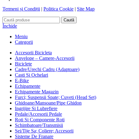
Termeni și Condiții
|
Politica Cookie
|
Site Map
Caută
Închide
Meniu
Categorii
Accesorii Bicicleta
Anvelope – Camere-Accesorii
Biciclete
Cadre/Urechi Cadru (Adaptoare)
Casti Si Ochelari
E-Bike
Echipamente
Echipamente Magazin
Furci; Suspensii Spate; Cuveti (Head Set)
Ghidoane/Mansoane/Pipe Ghidon
Ingrijire Si Lubrefiere
Pedale/Accesorii Pedale
Roti Si Componente Roti
Schimbatoare/Transmisii
Sei/Tije Sa; Coliere; Accesorii
Sisteme De Franare