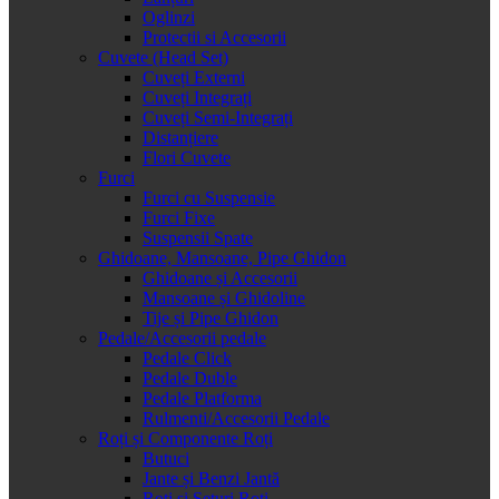
Oglinzi
Protectii si Accesorii
Cuvete (Head Set)
Cuveți Externi
Cuveți Integrați
Cuveți Semi-Integrați
Distanțiere
Flori Cuvete
Furci
Furci cu Suspensie
Furci Fixe
Suspensii Spate
Ghidoane, Mansoane, Pipe Ghidon
Ghidoane și Accesorii
Mansoane și Ghidoline
Tije și Pipe Ghidon
Pedale/Accesorii pedale
Pedale Click
Pedale Duble
Pedale Platforma
Rulmenti/Accesorii Pedale
Roți și Componente Roți
Butuci
Jante și Benzi Jantă
Roți și Seturi Roți