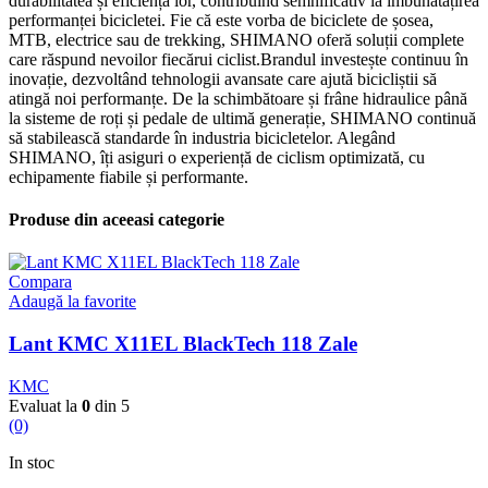
durabilitatea și eficiența lor, contribuind semnificativ la îmbunătățirea
performanței bicicletei. Fie că este vorba de biciclete de șosea,
MTB, electrice sau de trekking, SHIMANO oferă soluții complete
care răspund nevoilor fiecărui ciclist.Brandul investește continuu în
inovație, dezvoltând tehnologii avansate care ajută bicicliștii să
atingă noi performanțe. De la schimbătoare și frâne hidraulice până
la sisteme de roți și pedale de ultimă generație, SHIMANO continuă
să stabilească standarde în industria bicicletelor. Alegând
SHIMANO, îți asiguri o experiență de ciclism optimizată, cu
echipamente fiabile și performante.
Produse din aceeasi categorie
Compara
Adaugă la favorite
Lant KMC X11EL BlackTech 118 Zale
KMC
Evaluat la
0
din 5
(0)
In stoc