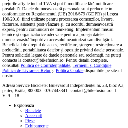
prețurile afișate includ TVA și pot fi modificate fără notificare
prealabilă. Datele dumneavoastră personale sunt prelucrate în
conformitate cu Regulamentul (UE) 2016/679 (GDPR) și Legea
190/2018, fiind utilizate pentru procesarea comenzilor, livrare,
facturare, asistență post-vânzare și, cu acordul dumneavoastră
expres, pentru comunicări de marketing. Implementăm măsuri
tehnice și organizatorice adecvate pentru a proteja datele
dumneavoastră împotriva accesului neautorizat sau divulgării.
Beneficiați de dreptul de acces, rectificare, ștergere, restricționare a
prelucrării, portabilitatea datelor și opoziție privind datele personale.
Pentru solicitări legate de datele personale sau reclamații, ne puteți
contacta la contact@bikefusion.ro. Pentru detalii complete,
consultați
Politica de Confidențialitate
,
Termenii și Condițiile,
Politica de Livrare și Retur
și
Politica Cookie
disponibile pe site-ul
nostru.
Adresă Service Biciclete: Bulevardul Independenței nr. 23, bloc A3,
parter, Brăila, 800003 | 0767443341 | contact@bikefusion.ro | L –
V: 9 – 18
Explorează
Biciclete
Accesorii
Piese
Echipamente