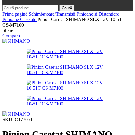
Caută
Prima pagină
Schimbatoare/Transmisii
Pinioane si Distantiere
Pinioane Casetate
Pinion Casetat SHIMANO SLX 12V 10-51T
CS-M7100
Share:
Compara
SKU:
C177051
Pinion Casetat SHIMANO