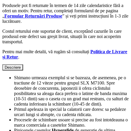
Produsele pot fi returnate în termen de 14 zile calendaristice fără a
oferi un motiv. Pentru retur, completați formularul de pe pagina
„
Formular Returnări Produse
” și veți primi instrucțiuni în 1-3 zile
lucrătoare.
Costul returului este suportat de client, exceptând cazurile în care
produsul este defect sau greșit livrat, situații în care noi acoperim
transportul.
Pentru mai multe detalii, vă rugăm să consultați
Politica de Livrare
și Retur
.
Descriere
Shimano urmeaza exemplul si se bazeaza, de asemenea, pe o
tractiune de 12 viteze pentru grupul SLX M7100. Spre
deosebire de concurenta, japonezii ii ofera ciclistului
posibilitatea sa aleaga daca prefera o latime de banda maxima
(10-51 dinti) sau o caseta cu un grad mai restrans, cu salturi de
cadenta inferioara la schimbare (10-45 de dinti).
Primul apeleaza in special la calatorii care doresc sa pedaleze
urcari lungi si abrupte, cu cadenta ridicata.
Procesele de schimbare usoare si precise au fost intotdeauna o
marca comerciala a casetelor Shimano.
Pinioanele casetelor
Hyperglide
de generatie de ultima