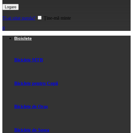
Logare
Ți-ai uitat parola?
Ține-mă minte
0
Biciclete
Biciclete MTB
Biciclete pentru Copii
Biciclete de Oras
Biciclete de Sosea