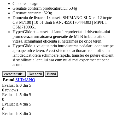
Culoarea neagra
Greutate conform producatorului: 534g
Greutate cantarita: 529g
Domeniu de livrare: 1x caseta SHIMANO SLX cu 12 trepte
CS-M7100 | 10-51 dinti EAN: 4550170444303 | MPN: I-
CSM7100051
HyperGlide + – caseta si lantul reproiectat al drivetrain-ului
promoveaza urmatoarea generatie de MTB imbunatatind
viteza, schimband eficienta si netezimea pe orice teren.
HyperGlide + va ajuta prin introducerea pedalarii continue pe
aproape orice teren. Acest sistem de actionare reinnoit si un
lant dedicat ofera schimbare rapida, transfer de putere eficient
si stabilitate a lantului asa cum nu ai mai experimentat pana
acum
caracteristici
Recenzii
Brand
Brand
SHIMANO
Evaluat la
0
din 5
0 reviews
Evaluat la
5
din 5
0
Evaluat la
4
din 5
0
Evaluat la
3
din 5