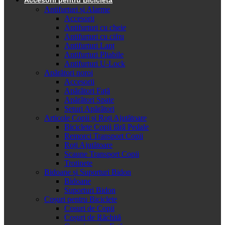
Antifurturi și Alarme
Accesorii
Antifurturi cu cheie
Antifurturi cu cifru
Antifurturi Lanț
Antifurturi Pliabile
Antifurturi U-Lock
Apărători noroi
Accesorii
Apărători Față
Apărători Spate
Seturi Apărători
Articole Copii și Roți Ajutătoare
Biciclete Copii fără Pedale
Remorci Transport Copii
Roți Ajutătoare
Scaune Transport Copii
Trotinete
Bidoane și Suporturi Bidon
Bidoane
Suporturi Bidon
Coșuri pentru Biciclete
Cosuri de Copii
Coșuri de Răchită