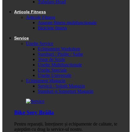
Tubulare-Head
Articole Fitness
Articole Fitness
Aparate fitness multifunctionale
Biciclete fitness
Service
Unelte Service
Echipament Workshop
Șuruburi / Piulițe / Șaibe
Truse de Scule
Unelte Multifuncționale
Unelte Speciale
Unelte Universale
Echipament Magazin
Servicii / Soluții Magazin
Standuri și Suporturi Magazin
Bike Serv Brăila
Pentru reparații, întreținere și echipamente de calitate, te
așteptăm cu drag la service-ul nostru.