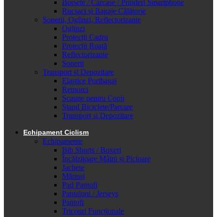
Borsete / Carcase / Prinderi Smartphone
Rucsaci și Bagaje Călătorie
Sonerii, Oglinzi, Reflectorizante
Oglinzi
Protecții Cadru
Protecții Roată
Reflectorizante
Sonerii
Transport și Depozitare
Elastice Portbagaj
Remorci
Scaune pentru Copii
Stand Biciclete/Parcare
Transport si Depozitare
Echipament Ciclism
Echipamente
Bib Shorts / Boxeri
Încălzitoare Mâini și Picioare
Jachete
Mănuși
Pad Pantofi
Pantaloni / Jerseys
Pantofi
Tricouri Funcționale