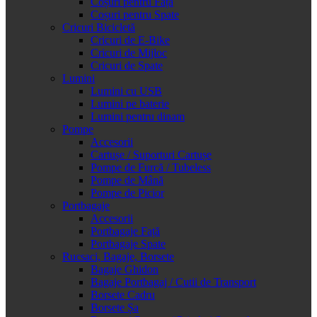
Coșuri pentru Față
Coșuri pentru Spate
Cricuri Bicicletă
Cricuri de E-Bike
Cricuri de Mijloc
Cricuri de Spate
Lumini
Lumini cu USB
Lumini pe baterie
Lumini pentru dinam
Pompe
Accesorii
Cartușe / Suporturi Cartușe
Pompe de Furcă / Tubeless
Pompe de Mână
Pompe de Picior
Portbagaje
Accesorii
Portbagaje Față
Portbagaje Spate
Rucsaci, Bagaje, Borsete
Bagaje Ghidon
Bagaje Portbagaj / Cutii de Transport
Borsete Cadru
Borsete Șa