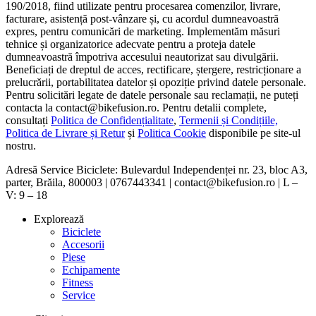
190/2018, fiind utilizate pentru procesarea comenzilor, livrare,
facturare, asistență post-vânzare și, cu acordul dumneavoastră
expres, pentru comunicări de marketing. Implementăm măsuri
tehnice și organizatorice adecvate pentru a proteja datele
dumneavoastră împotriva accesului neautorizat sau divulgării.
Beneficiați de dreptul de acces, rectificare, ștergere, restricționare a
prelucrării, portabilitatea datelor și opoziție privind datele personale.
Pentru solicitări legate de datele personale sau reclamații, ne puteți
contacta la contact@bikefusion.ro. Pentru detalii complete,
consultați
Politica de Confidențialitate
,
Termenii și Condițiile,
Politica de Livrare și Retur
și
Politica Cookie
disponibile pe site-ul
nostru.
Adresă Service Biciclete: Bulevardul Independenței nr. 23, bloc A3,
parter, Brăila, 800003 | 0767443341 | contact@bikefusion.ro | L –
V: 9 – 18
Explorează
Biciclete
Accesorii
Piese
Echipamente
Fitness
Service