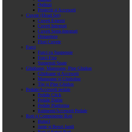
Oglinzi
Protectii si Accesorii
Cuvete (Head Set)
Cuveți Externi
Cuveți Integrați
Cuveți Semi-Integrați
Distanțiere
Flori Cuvete
Furci
Furci cu Suspensie
Furci Fixe
Suspensii Spate
Ghidoane, Mansoane, Pipe Ghidon
Ghidoane și Accesorii
Mansoane și Ghidoline
Tije și Pipe Ghidon
Pedale/Accesorii pedale
Pedale Click
Pedale Duble
Pedale Platforma
Rulmenti/Accesorii Pedale
Roți și Componente Roți
Butuci
Jante și Benzi Jantă
Roți și Seturi Roți