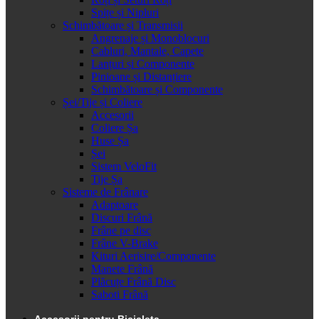
Spițe și Nipluri
Schimbătoare și Transmisii
Angrenaje și Monoblocuri
Cabluri, Mantale, Capete
Lanțuri și Componente
Pinioane și Distanțiere
Schimbătoare și Componente
Șei/Tije și Coliere
Accesorii
Coliere Șa
Huse Șa
Șei
Sistem VeloFit
Tije Șa
Sisteme de Frânare
Adaptoare
Discuri Frână
Frâne pe disc
Frâne V-Brake
Kituri Aerisire/Componente
Manete Frână
Plăcuțe Frână Disc
Saboti Frână
Accesorii pentru Bicicleta