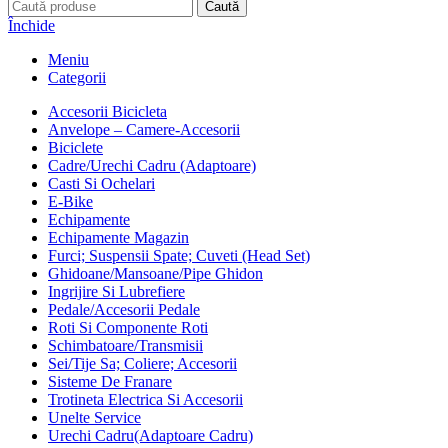
Caută
Închide
Meniu
Categorii
Accesorii Bicicleta
Anvelope – Camere-Accesorii
Biciclete
Cadre/Urechi Cadru (Adaptoare)
Casti Si Ochelari
E-Bike
Echipamente
Echipamente Magazin
Furci; Suspensii Spate; Cuveti (Head Set)
Ghidoane/Mansoane/Pipe Ghidon
Ingrijire Si Lubrefiere
Pedale/Accesorii Pedale
Roti Si Componente Roti
Schimbatoare/Transmisii
Sei/Tije Sa; Coliere; Accesorii
Sisteme De Franare
Trotineta Electrica Si Accesorii
Unelte Service
Urechi Cadru(Adaptoare Cadru)