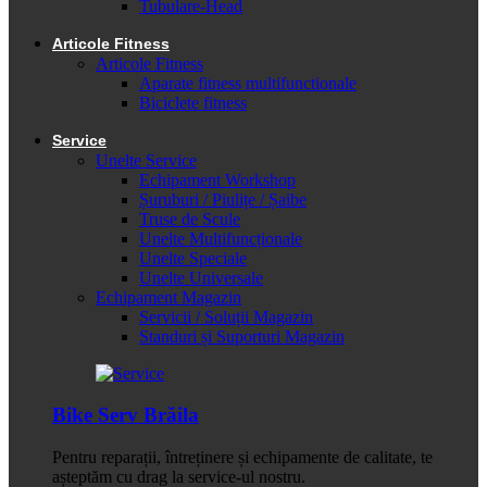
Tubulare-Head
Articole Fitness
Articole Fitness
Aparate fitness multifunctionale
Biciclete fitness
Service
Unelte Service
Echipament Workshop
Șuruburi / Piulițe / Șaibe
Truse de Scule
Unelte Multifuncționale
Unelte Speciale
Unelte Universale
Echipament Magazin
Servicii / Soluții Magazin
Standuri și Suporturi Magazin
Bike Serv Brăila
Pentru reparații, întreținere și echipamente de calitate, te
așteptăm cu drag la service-ul nostru.