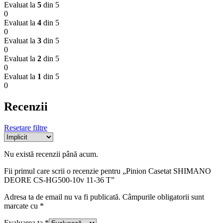
Evaluat la
5
din 5
0
Evaluat la
4
din 5
0
Evaluat la
3
din 5
0
Evaluat la
2
din 5
0
Evaluat la
1
din 5
0
Recenzii
Resetare filtre
Nu există recenzii până acum.
Fii primul care scrii o recenzie pentru „Pinion Casetat SHIMANO
DEORE CS-HG500-10v 11-36 T”
Adresa ta de email nu va fi publicată.
Câmpurile obligatorii sunt
marcate cu
*
Evaluarea ta
*