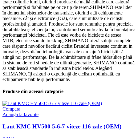
toate colțurile lumii, oferind produse de înaltă calitate care asigură
performanță și fiabilitate pe orice tip de teren.SHIMANO este lider
în domeniul sistemelor de transmisie, oferind atât echipamente
mecanice, cât și electronice (Di2), care sunt utilizate de cicliștii
profesioniști și amatori. Produsele lor sunt renumite pentru precizia,
durabilitatea și eficiența lor, contribuind semnificativ la îmbunătățirea
performanței bicicletei. Fie că este vorba de biciclete de șosea,
MTB, electrice sau de trekking, SHIMANO oferă soluții complete
care răspund nevoilor fiecărui ciclist.Brandul investește continuu în
inovație, dezvoltând tehnologii avansate care ajută bicicliștii să
atingă noi performanțe. De la schimbătoare și frâne hidraulice până
la sisteme de roți și pedale de ultimă generație, SHIMANO continuă
să stabilească standarde în industria bicicletelor. Alegând
SHIMANO, îți asiguri o experiență de ciclism optimizată, cu
echipamente fiabile și performante.
Produse din aceeasi categorie
Compara
Adaugă la favorite
Lant KMC HV500 5-6-7 viteze 116 zale (OEM)