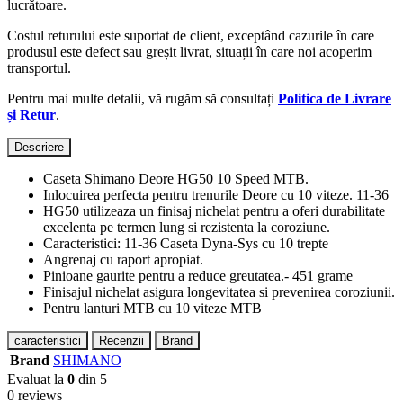
lucrătoare.
Costul returului este suportat de client, exceptând cazurile în care
produsul este defect sau greșit livrat, situații în care noi acoperim
transportul.
Pentru mai multe detalii, vă rugăm să consultați
Politica de Livrare
și Retur
.
Descriere
Caseta Shimano Deore HG50 10 Speed MTB.
Inlocuirea perfecta pentru trenurile Deore cu 10 viteze. 11-36
HG50 utilizeaza un finisaj nichelat pentru a oferi durabilitate
excelenta pe termen lung si rezistenta la coroziune.
Caracteristici: 11-36 Caseta Dyna-Sys cu 10 trepte
Angrenaj cu raport apropiat.
Pinioane gaurite pentru a reduce greutatea.- 451 grame
Finisajul nichelat asigura longevitatea si prevenirea coroziunii.
Pentru lanturi MTB cu 10 viteze MTB
caracteristici
Recenzii
Brand
Brand
SHIMANO
Evaluat la
0
din 5
0 reviews