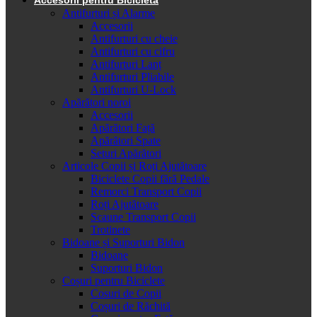
Antifurturi și Alarme
Accesorii
Antifurturi cu cheie
Antifurturi cu cifru
Antifurturi Lanț
Antifurturi Pliabile
Antifurturi U-Lock
Apărători noroi
Accesorii
Apărători Față
Apărători Spate
Seturi Apărători
Articole Copii și Roți Ajutătoare
Biciclete Copii fără Pedale
Remorci Transport Copii
Roți Ajutătoare
Scaune Transport Copii
Trotinete
Bidoane și Suporturi Bidon
Bidoane
Suporturi Bidon
Coșuri pentru Biciclete
Cosuri de Copii
Coșuri de Răchită