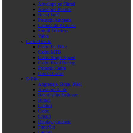
Anvelope pe Sârmă
Anvelope Pliabile
Benzi Jantă
Protecții Antipana
Cameră de Bicicletă
Soluții Tubeless
Valve
Cadre/Urechi
Cadru Fat Bike
Cadru MTB
Cadru Single Speed
Cadru Road Racing
Protecții Cadru
Urechi Cadru
E-Bike
Angrenaje, Brațe, Plăci
Anvelope/Jante
Baterii și încărcătoare
Butuci
Cabluri
Cadre
Cricuri
Display și manete
Furci/Șei
Lanțuri