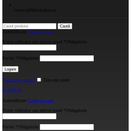
contact@bikefusion.ro
Caută
Autentificare
Creați un cont
Nume utilizator sau adresă email
*
Obligatoriu
Parola
*
Obligatoriu
Logare
Ți-ai uitat parola?
Ține-mă minte
0
/
0,00
lei
Autentificare
Creați un cont
Nume utilizator sau adresă email
*
Obligatoriu
Parola
*
Obligatoriu