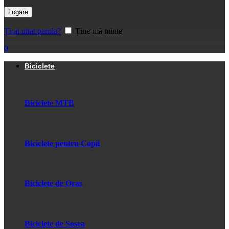
Logare
Ți-ai uitat parola?
Ține-mă minte
0
Biciclete
Biciclete MTB
Biciclete pentru Copii
Biciclete de Oras
Biciclete de Sosea