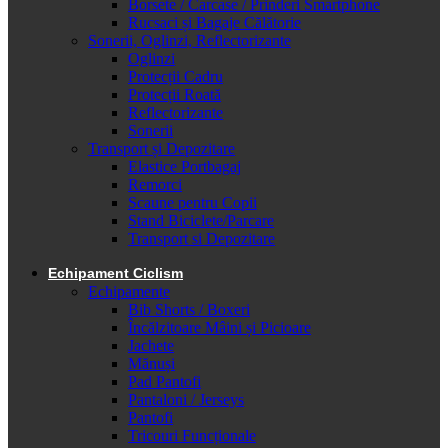
Borsete / Carcase / Prinderi Smartphone
Rucsaci și Bagaje Călătorie
Sonerii, Oglinzi, Reflectorizante
Oglinzi
Protecții Cadru
Protecții Roată
Reflectorizante
Sonerii
Transport și Depozitare
Elastice Portbagaj
Remorci
Scaune pentru Copii
Stand Biciclete/Parcare
Transport si Depozitare
Echipament Ciclism
Echipamente
Bib Shorts / Boxeri
Încălzitoare Mâini și Picioare
Jachete
Mănuși
Pad Pantofi
Pantaloni / Jerseys
Pantofi
Tricouri Funcționale