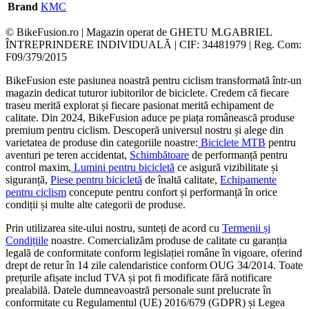
Brand
KMC
© BikeFusion.ro | Magazin operat de GHETU M.GABRIEL
ÎNTREPRINDERE INDIVIDUALĂ | CIF: 34481979 | Reg. Com:
F09/379/2015
BikeFusion este pasiunea noastră pentru ciclism transformată într-un
magazin dedicat tuturor iubitorilor de biciclete. Credem că fiecare
traseu merită explorat și fiecare pasionat merită echipament de
calitate. Din 2024, BikeFusion aduce pe piața românească produse
premium pentru ciclism. Descoperă universul nostru și alege din
varietatea de produse din categoriile noastre:
Biciclete MTB
pentru
aventuri pe teren accidentat,
Schimbătoare
de performanță pentru
control maxim,
Lumini pentru bicicletă
ce asigură vizibilitate și
siguranță,
Piese pentru bicicletă
de înaltă calitate,
Echipamente
pentru ciclism
concepute pentru confort și performanță în orice
condiții și multe alte categorii de produse.
Prin utilizarea site-ului nostru, sunteți de acord cu
Termenii și
Condițiile
noastre. Comercializăm produse de calitate cu garanția
legală de conformitate conform legislației române în vigoare, oferind
drept de retur în 14 zile calendaristice conform OUG 34/2014. Toate
prețurile afișate includ TVA și pot fi modificate fără notificare
prealabilă. Datele dumneavoastră personale sunt prelucrate în
conformitate cu Regulamentul (UE) 2016/679 (GDPR) și Legea