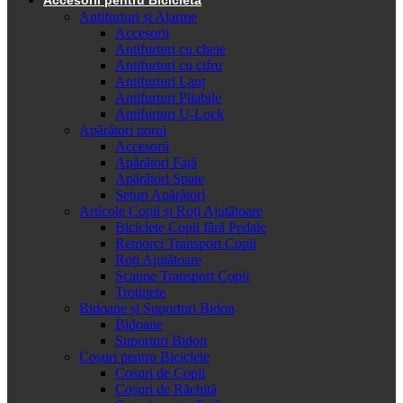
Antifurturi și Alarme
Accesorii
Antifurturi cu cheie
Antifurturi cu cifru
Antifurturi Lanț
Antifurturi Pliabile
Antifurturi U-Lock
Apărători noroi
Accesorii
Apărători Față
Apărători Spate
Seturi Apărători
Articole Copii și Roți Ajutătoare
Biciclete Copii fără Pedale
Remorci Transport Copii
Roți Ajutătoare
Scaune Transport Copii
Trotinete
Bidoane și Suporturi Bidon
Bidoane
Suporturi Bidon
Coșuri pentru Biciclete
Cosuri de Copii
Coșuri de Răchită