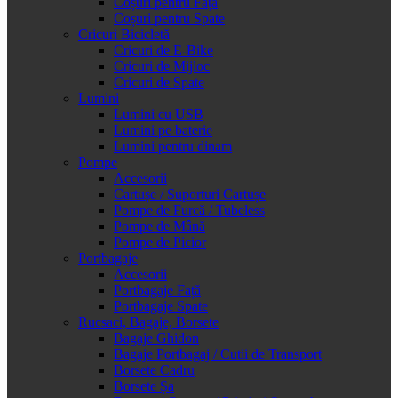
Coșuri pentru Față
Coșuri pentru Spate
Cricuri Bicicletă
Cricuri de E-Bike
Cricuri de Mijloc
Cricuri de Spate
Lumini
Lumini cu USB
Lumini pe baterie
Lumini pentru dinam
Pompe
Accesorii
Cartușe / Suporturi Cartușe
Pompe de Furcă / Tubeless
Pompe de Mână
Pompe de Picior
Portbagaje
Accesorii
Portbagaje Față
Portbagaje Spate
Rucsaci, Bagaje, Borsete
Bagaje Ghidon
Bagaje Portbagaj / Cutii de Transport
Borsete Cadru
Borsete Șa