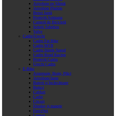
Anvelope pe Sârmă
Anvelope Pliabile
Benzi Jantă
Protecții Antipana
Cameră de Bicicletă
Soluții Tubeless
Valve
Cadre/Urechi
Cadru Fat Bike
Cadru MTB
Cadru Single Speed
Cadru Road Racing
Protecții Cadru
Urechi Cadru
E-Bike
Angrenaje, Brațe, Plăci
Anvelope/Jante
Baterii și încărcătoare
Butuci
Cabluri
Cadre
Cricuri
Display și manete
Furci/Șei
Lanțuri