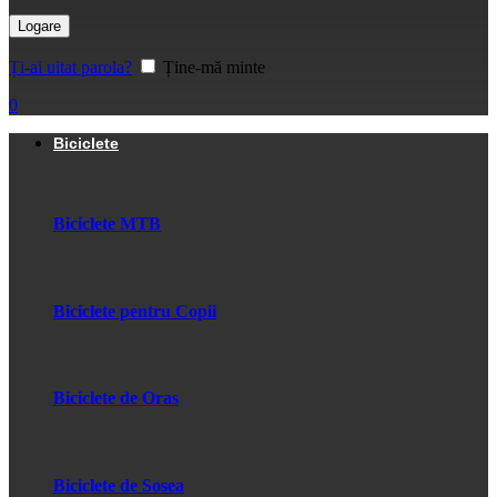
Logare
Ți-ai uitat parola?
Ține-mă minte
0
Biciclete
Biciclete MTB
Biciclete pentru Copii
Biciclete de Oras
Biciclete de Sosea