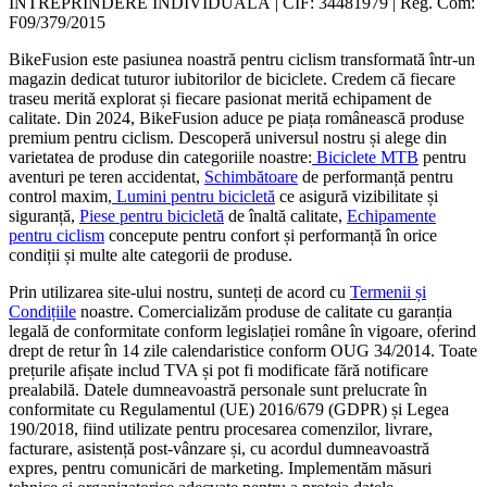
ÎNTREPRINDERE INDIVIDUALĂ | CIF: 34481979 | Reg. Com:
F09/379/2015
BikeFusion este pasiunea noastră pentru ciclism transformată într-un
magazin dedicat tuturor iubitorilor de biciclete. Credem că fiecare
traseu merită explorat și fiecare pasionat merită echipament de
calitate. Din 2024, BikeFusion aduce pe piața românească produse
premium pentru ciclism. Descoperă universul nostru și alege din
varietatea de produse din categoriile noastre:
Biciclete MTB
pentru
aventuri pe teren accidentat,
Schimbătoare
de performanță pentru
control maxim,
Lumini pentru bicicletă
ce asigură vizibilitate și
siguranță,
Piese pentru bicicletă
de înaltă calitate,
Echipamente
pentru ciclism
concepute pentru confort și performanță în orice
condiții și multe alte categorii de produse.
Prin utilizarea site-ului nostru, sunteți de acord cu
Termenii și
Condițiile
noastre. Comercializăm produse de calitate cu garanția
legală de conformitate conform legislației române în vigoare, oferind
drept de retur în 14 zile calendaristice conform OUG 34/2014. Toate
prețurile afișate includ TVA și pot fi modificate fără notificare
prealabilă. Datele dumneavoastră personale sunt prelucrate în
conformitate cu Regulamentul (UE) 2016/679 (GDPR) și Legea
190/2018, fiind utilizate pentru procesarea comenzilor, livrare,
facturare, asistență post-vânzare și, cu acordul dumneavoastră
expres, pentru comunicări de marketing. Implementăm măsuri