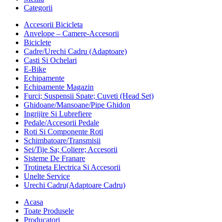
Categorii
Accesorii Bicicleta
Anvelope – Camere-Accesorii
Biciclete
Cadre/Urechi Cadru (Adaptoare)
Casti Si Ochelari
E-Bike
Echipamente
Echipamente Magazin
Furci; Suspensii Spate; Cuveti (Head Set)
Ghidoane/Mansoane/Pipe Ghidon
Ingrijire Si Lubrefiere
Pedale/Accesorii Pedale
Roti Si Componente Roti
Schimbatoare/Transmisii
Sei/Tije Sa; Coliere; Accesorii
Sisteme De Franare
Trotineta Electrica Si Accesorii
Unelte Service
Urechi Cadru(Adaptoare Cadru)
Acasa
Toate Produsele
Producatori