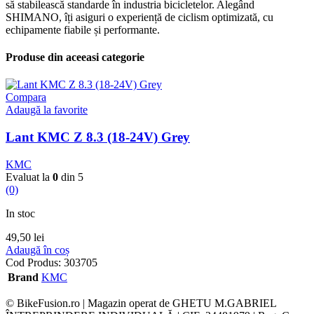
să stabilească standarde în industria bicicletelor. Alegând
SHIMANO, îți asiguri o experiență de ciclism optimizată, cu
echipamente fiabile și performante.
Produse din aceeasi categorie
Compara
Adaugă la favorite
Lant KMC Z 8.3 (18-24V) Grey
KMC
Evaluat la
0
din 5
(0)
In stoc
49,50
lei
Adaugă în coș
Cod Produs:
303705
Brand
KMC
© BikeFusion.ro | Magazin operat de GHETU M.GABRIEL