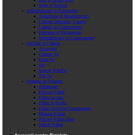
Spițe și Nipluri
Schimbătoare și Transmisii
Angrenaje și Monoblocuri
Cabluri, Mantale, Capete
Lanțuri și Componente
Pinioane și Distanțiere
Schimbătoare și Componente
Șei/Tije și Coliere
Accesorii
Coliere Șa
Huse Șa
Șei
Sistem VeloFit
Tije Șa
Sisteme de Frânare
Adaptoare
Discuri Frână
Frâne pe disc
Frâne V-Brake
Kituri Aerisire/Componente
Manete Frână
Plăcuțe Frână Disc
Saboti Frână
Accesorii pentru Bicicleta