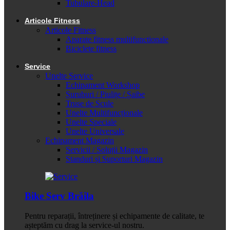
Tubulare-Head
Articole Fitness
Articole Fitness
Aparate fitness multifunctionale
Biciclete fitness
Service
Unelte Service
Echipament Workshop
Șuruburi / Piulițe / Șaibe
Truse de Scule
Unelte Multifuncționale
Unelte Speciale
Unelte Universale
Echipament Magazin
Servicii / Soluții Magazin
Standuri și Suporturi Magazin
Bike Serv Brăila
Pentru reparații, întreținere și echipamente de calitate, te
așteptăm cu drag la service-ul nostru.