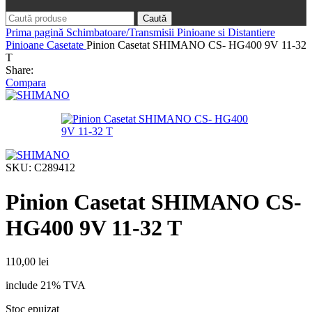
Caută
Prima pagină
Schimbatoare/Transmisii
Pinioane si Distantiere
Pinioane Casetate
Pinion Casetat SHIMANO CS- HG400 9V 11-32
T
Share:
Compara
SKU:
C289412
Pinion Casetat SHIMANO CS-
HG400 9V 11-32 T
110,00
lei
include 21% TVA
Stoc epuizat