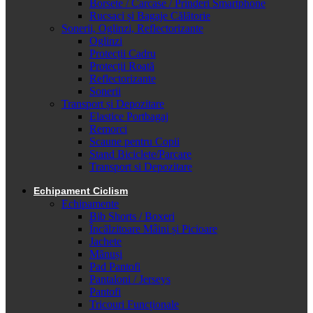
Borsete / Carcase / Prinderi Smartphone
Rucsaci și Bagaje Călătorie
Sonerii, Oglinzi, Reflectorizante
Oglinzi
Protecții Cadru
Protecții Roată
Reflectorizante
Sonerii
Transport și Depozitare
Elastice Portbagaj
Remorci
Scaune pentru Copii
Stand Biciclete/Parcare
Transport si Depozitare
Echipament Ciclism
Echipamente
Bib Shorts / Boxeri
Încălzitoare Mâini și Picioare
Jachete
Mănuși
Pad Pantofi
Pantaloni / Jerseys
Pantofi
Tricouri Funcționale