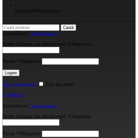
contact@bikefusion.ro
Caută
Autentificare
Creați un cont
Nume utilizator sau adresă email
*
Obligatoriu
Parola
*
Obligatoriu
Logare
Ți-ai uitat parola?
Ține-mă minte
0
/
0,00
lei
Autentificare
Creați un cont
Nume utilizator sau adresă email
*
Obligatoriu
Parola
*
Obligatoriu