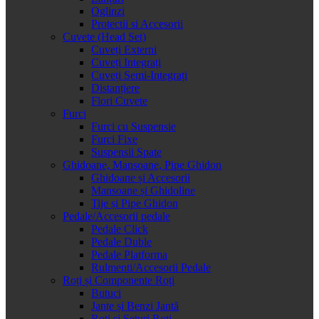
Oglinzi
Protectii si Accesorii
Cuvete (Head Set)
Cuveți Externi
Cuveți Integrați
Cuveți Semi-Integrați
Distanțiere
Flori Cuvete
Furci
Furci cu Suspensie
Furci Fixe
Suspensii Spate
Ghidoane, Mansoane, Pipe Ghidon
Ghidoane și Accesorii
Mansoane și Ghidoline
Tije și Pipe Ghidon
Pedale/Accesorii pedale
Pedale Click
Pedale Duble
Pedale Platforma
Rulmenti/Accesorii Pedale
Roți și Componente Roți
Butuci
Jante și Benzi Jantă
Roți și Seturi Roți