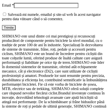
Email
*
Salvează-mi numele, emailul și site-ul web în acest navigator
pentru data viitoare când o să comentez.
SHIMANO este unul dintre cei mai prestigioși și recunoscuți
producători de componente pentru biciclete la nivel mondial, cu o
tradiție de peste 100 de ani în industrie. Specializați în dezvoltarea
de sisteme de transmisie, frâne, roți, pedale și accesorii pentru
ciclism, SHIMANO este un brand de încredere pentru cicliștii din
toate colțurile lumii, oferind produse de înaltă calitate care asigură
performanță și fiabilitate pe orice tip de teren.SHIMANO este lider
în domeniul sistemelor de transmisie, oferind atât echipamente
mecanice, cât și electronice (Di2), care sunt utilizate de cicliștii
profesioniști și amatori. Produsele lor sunt renumite pentru precizia,
durabilitatea și eficiența lor, contribuind semnificativ la îmbunătățirea
performanței bicicletei. Fie că este vorba de biciclete de șosea,
MTB, electrice sau de trekking, SHIMANO oferă soluții complete
care răspund nevoilor fiecărui ciclist.Brandul investește continuu în
inovație, dezvoltând tehnologii avansate care ajută bicicliștii să
atingă noi performanțe. De la schimbătoare și frâne hidraulice până
la sisteme de roți și pedale de ultimă generație, SHIMANO continuă