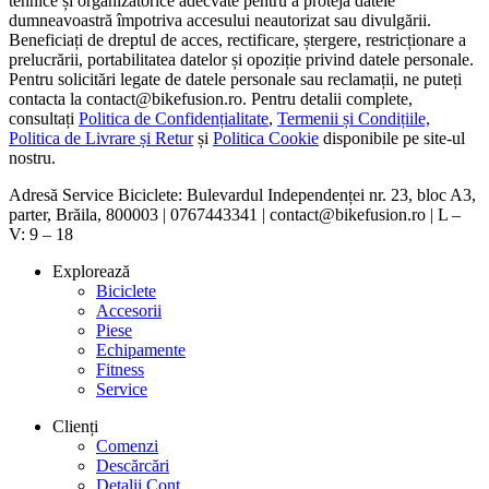
tehnice și organizatorice adecvate pentru a proteja datele
dumneavoastră împotriva accesului neautorizat sau divulgării.
Beneficiați de dreptul de acces, rectificare, ștergere, restricționare a
prelucrării, portabilitatea datelor și opoziție privind datele personale.
Pentru solicitări legate de datele personale sau reclamații, ne puteți
contacta la contact@bikefusion.ro. Pentru detalii complete,
consultați
Politica de Confidențialitate
,
Termenii și Condițiile,
Politica de Livrare și Retur
și
Politica Cookie
disponibile pe site-ul
nostru.
Adresă Service Biciclete: Bulevardul Independenței nr. 23, bloc A3,
parter, Brăila, 800003 | 0767443341 | contact@bikefusion.ro | L –
V: 9 – 18
Explorează
Biciclete
Accesorii
Piese
Echipamente
Fitness
Service
Clienți
Comenzi
Descărcări
Detalii Cont