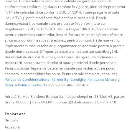
noastre. Comercializăm produse de calitate cu garanția legală de
conformitate conform legislației române în vigoare, oferind drept de retur
în 14 zile calendaristice conform OUG 34/2014. Toate prețurile afișate
includ TVA și pot fi modificate fără notificare prealabilă. Datele
dumneavoastră personale sunt prelucrate în conformitate cu
Regulamentul (UE) 2016/679 (GDPR) și Legea 190/2018, fiind utilizate
pentru procesarea comenzilor, livrare, facturare, asistență post-vânzare
și, cu acordul dumneavoastră expres, pentru comunicări de marketing.
Implementăm măsuri tehnice și organizatorice adecvate pentru a proteja
datele dumneavoastră împotriva accesului neautorizat sau divulgării.
Beneficiați de dreptul de acces, rectificare, ștergere, restricționare a
prelucrării, portabilitatea datelor și opoziție privind datele personale.
Pentru solicitări legate de datele personale sau reclamații, ne puteți
contacta la contact@bikefusion.ro. Pentru detalii complete, consultați
Politica de Confidențialitate
,
Termenii și Condițiile,
Politica de Livrare și
Retur
și
Politica Cookie
disponibile pe site-ul nostru.
Adresă Service Biciclete: Bulevardul Independenței nr. 23, bloc A3, parter,
Brăila, 800003 | 0767443341 | contact@bikefusion.ro | L – V: 9 – 18
Explorează
Biciclete
Accesorii