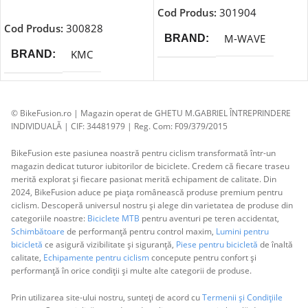
Adaugă În Coș
Cod Produs:
301904
Cod Produs:
300828
M-WAVE
BRAND
KMC
BRAND
© BikeFusion.ro | Magazin operat de GHETU M.GABRIEL ÎNTREPRINDERE
INDIVIDUALĂ | CIF: 34481979 | Reg. Com: F09/379/2015
BikeFusion este pasiunea noastră pentru ciclism transformată într-un
magazin dedicat tuturor iubitorilor de biciclete. Credem că fiecare traseu
merită explorat și fiecare pasionat merită echipament de calitate. Din
2024, BikeFusion aduce pe piața românească produse premium pentru
ciclism. Descoperă universul nostru și alege din varietatea de produse din
categoriile noastre:
Biciclete MTB
pentru aventuri pe teren accidentat,
Schimbătoare
de performanță pentru control maxim,
Lumini pentru
bicicletă
ce asigură vizibilitate și siguranță,
Piese pentru bicicletă
de înaltă
calitate,
Echipamente pentru ciclism
concepute pentru confort și
performanță în orice condiții și multe alte categorii de produse.
Prin utilizarea site-ului nostru, sunteți de acord cu
Termenii și Condițiile