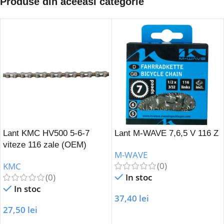
Produse din aceeasi categorie
Lant KMC HV500 5-6-7
Lant M-WAVE 7,6,5 V 116 Z
viteze 116 zale (OEM)
M-WAVE
(0)
KMC
(0)
In stoc
In stoc
37,40
lei
27,50
lei
Adaugă În Coș