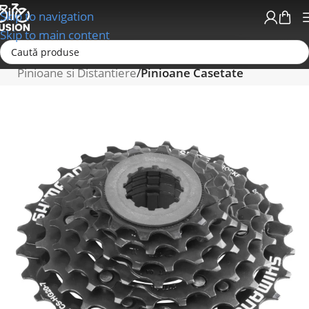
Skip to navigation
Skip to main content
Prima pagină
Schimbatoare/Transmisii
Pinioane si Distantiere
Pinioane Casetate