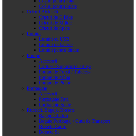
Coșuri pentru Față
Coșuri pentru Spate
Cricuri Bicicletă
Cricuri de E-Bike
Cricuri de Mijloc
Cricuri de Spate
Lumini
Lumini cu USB
Lumini pe baterie
Lumini pentru dinam
Pompe
Accesorii
Cartușe / Suporturi Cartușe
Pompe de Furcă / Tubeless
Pompe de Mână
Pompe de Picior
Portbagaje
Accesorii
Portbagaje Față
Portbagaje Spate
Rucsaci, Bagaje, Borsete
Bagaje Ghidon
Bagaje Portbagaj / Cutii de Transport
Borsete Cadru
Borsete Șa