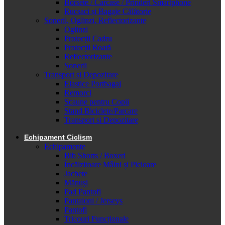
Borsete / Carcase / Prinderi Smartphone
Rucsaci și Bagaje Călătorie
Sonerii, Oglinzi, Reflectorizante
Oglinzi
Protecții Cadru
Protecții Roată
Reflectorizante
Sonerii
Transport și Depozitare
Elastice Portbagaj
Remorci
Scaune pentru Copii
Stand Biciclete/Parcare
Transport si Depozitare
Echipament Ciclism
Echipamente
Bib Shorts / Boxeri
Încălzitoare Mâini și Picioare
Jachete
Mănuși
Pad Pantofi
Pantaloni / Jerseys
Pantofi
Tricouri Funcționale