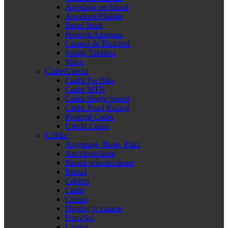
Anvelope pe Sârmă
Anvelope Pliabile
Benzi Jantă
Protecții Antipana
Cameră de Bicicletă
Soluții Tubeless
Valve
Cadre/Urechi
Cadru Fat Bike
Cadru MTB
Cadru Single Speed
Cadru Road Racing
Protecții Cadru
Urechi Cadru
E-Bike
Angrenaje, Brațe, Plăci
Anvelope/Jante
Baterii și încărcătoare
Butuci
Cabluri
Cadre
Cricuri
Display și manete
Furci/Șei
Lanțuri