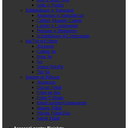
Spițe și Nipluri
Schimbătoare și Transmisii
Angrenaje și Monoblocuri
Cabluri, Mantale, Capete
Lanțuri și Componente
Pinioane și Distanțiere
Schimbătoare și Componente
Șei/Tije și Coliere
Accesorii
Coliere Șa
Huse Șa
Șei
Sistem VeloFit
Tije Șa
Sisteme de Frânare
Adaptoare
Discuri Frână
Frâne pe disc
Frâne V-Brake
Kituri Aerisire/Componente
Manete Frână
Plăcuțe Frână Disc
Saboti Frână
Accesorii pentru Bicicleta