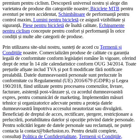
premium pentru ciclism. Descoperă universul nostru și alege din
varietatea de produse din categoriile noastre:
Biciclete MTB
pentru
aventuri pe teren accidentat,
Schimbătoare
de performanță pentru
control maxim,
Lumini pentru bicicletă
ce asigură vizibilitate și
siguranță,
Piese pentru bicicletă
de înaltă calitate,
Echipamente
pentru ciclism
concepute pentru confort și performanță în orice
condiții și multe alte categorii de produse.
Prin utilizarea site-ului nostru, sunteți de acord cu
Termenii și
Condițiile
noastre. Comercializăm produse de calitate cu garanția
legală de conformitate conform legislației române în vigoare, oferind
drept de retur în 14 zile calendaristice conform OUG 34/2014. Toate
prețurile afișate includ TVA și pot fi modificate fără notificare
prealabilă. Datele dumneavoastră personale sunt prelucrate în
conformitate cu Regulamentul (UE) 2016/679 (GDPR) și Legea
190/2018, fiind utilizate pentru procesarea comenzilor, livrare,
facturare, asistență post-vânzare și, cu acordul dumneavoastră
expres, pentru comunicări de marketing. Implementăm măsuri
tehnice și organizatorice adecvate pentru a proteja datele
dumneavoastră împotriva accesului neautorizat sau divulgării.
Beneficiați de dreptul de acces, rectificare, ștergere, restricționare a
prelucrării, portabilitatea datelor și opoziție privind datele personale.
Pentru solicitări legate de datele personale sau reclamații, ne puteți
contacta la contact@bikefusion.ro. Pentru detalii complete,
consultați
Politica de Confidențialitate
,
Termenii și Condițiile,