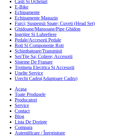
Casti Si Ochelari
E-Bike
Echipamente
Echipamente Magazin
Furci; Suspensii Spate; Cuveti (Head Set)
Ghidoane/Mansoane/Pipe Ghidon
Ingrijire Si Lubrefiere
Pedale/Accesorii Pedale
Roti Si Componente Roti
Schimbatoare/Transmisii
Sei/Tije Sa; Coliere; Accesorii
Sisteme De Franare
Trotineta Electrica Si Accesorii
Unelte Service
Urechi Cadru(Adaptoare Cadru)
Acasa
Toate Produsele
Producatori
Service
Contact
Blog
Lista De Dorințe
Compara
Autentificare / Înregistrare