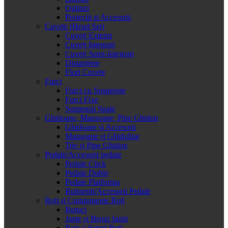
Oglinzi
Protectii si Accesorii
Cuvete (Head Set)
Cuveți Externi
Cuveți Integrați
Cuveți Semi-Integrați
Distanțiere
Flori Cuvete
Furci
Furci cu Suspensie
Furci Fixe
Suspensii Spate
Ghidoane, Mansoane, Pipe Ghidon
Ghidoane și Accesorii
Mansoane și Ghidoline
Tije și Pipe Ghidon
Pedale/Accesorii pedale
Pedale Click
Pedale Duble
Pedale Platforma
Rulmenti/Accesorii Pedale
Roți și Componente Roți
Butuci
Jante și Benzi Jantă
Roți și Seturi Roți