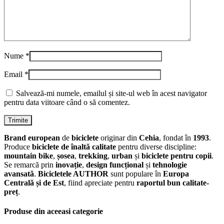
Nume
*
Email
*
Salvează-mi numele, emailul și site-ul web în acest navigator
pentru data viitoare când o să comentez.
Brand european
de
biciclete
originar din
Cehia
, fondat în
1993
.
Produce
biciclete de înaltă calitate
pentru diverse discipline:
mountain bike
,
șosea
,
trekking
,
urban
și
biciclete pentru copii
.
Se remarcă prin
inovație
,
design funcțional
și
tehnologie
avansată
.
Bicicletele AUTHOR
sunt populare în
Europa
Centrală și de Est
, fiind apreciate pentru
raportul bun calitate-
preț
.
Produse din aceeasi categorie