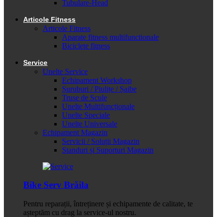
Tubulare-Head
Articole Fitness
Articole Fitness
Aparate fitness multifunctionale
Biciclete fitness
Service
Unelte Service
Echipament Workshop
Șuruburi / Piulițe / Șaibe
Truse de Scule
Unelte Multifuncționale
Unelte Speciale
Unelte Universale
Echipament Magazin
Servicii / Soluții Magazin
Standuri și Suporturi Magazin
Bike Serv Brăila
Pentru reparații, întreținere și echipamente de calitate, te
așteptăm cu drag la service-ul nostru.