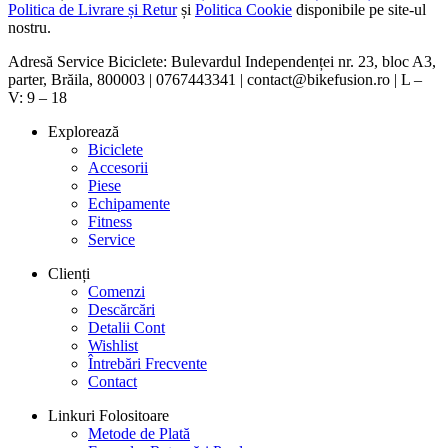
Politica de Livrare și Retur
și
Politica Cookie
disponibile pe site-ul
nostru.
Adresă Service Biciclete: Bulevardul Independenței nr. 23, bloc A3,
parter, Brăila, 800003 | 0767443341 | contact@bikefusion.ro | L –
V: 9 – 18
Explorează
Biciclete
Accesorii
Piese
Echipamente
Fitness
Service
Clienți
Comenzi
Descărcări
Detalii Cont
Wishlist
Întrebări Frecvente
Contact
Linkuri Folositoare
Metode de Plată