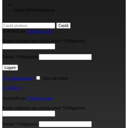
contact@bikefusion.ro
Caută
Autentificare
Creați un cont
Nume utilizator sau adresă email
*
Obligatoriu
Parola
*
Obligatoriu
Logare
Ți-ai uitat parola?
Ține-mă minte
0
/
0,00
lei
Autentificare
Creați un cont
Nume utilizator sau adresă email
*
Obligatoriu
Parola
*
Obligatoriu