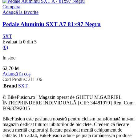
Compara
Adaugă la favorite
Pedale Aluminiu SXT A7 81×97 Negru
SXT
Evaluat la
0
din 5
(0)
In stoc
62,70
lei
Adaugă în coș
Cod Produs:
311106
Brand
SXT
© BikeFusion.ro | Magazin operat de GHETU M.GABRIEL
ÎNTREPRINDERE INDIVIDUALĂ | CIF: 34481979 | Reg. Com:
F09/379/2015
BikeFusion este pasiunea noastră pentru ciclism transformată într-un
magazin dedicat tuturor iubitorilor de biciclete. Credem că fiecare
traseu merită explorat și fiecare pasionat merită echipament de
calitate. Din 2024, BikeFusion aduce pe piața românească produse