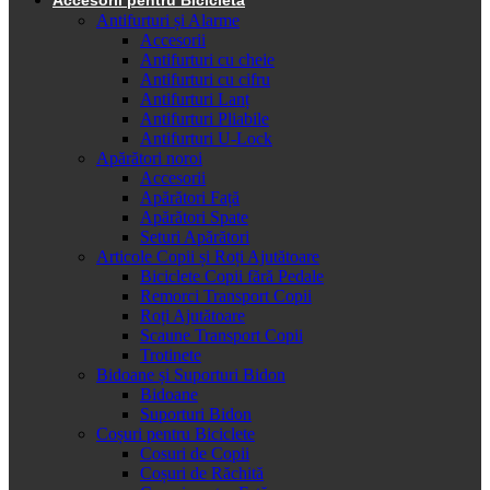
Antifurturi și Alarme
Accesorii
Antifurturi cu cheie
Antifurturi cu cifru
Antifurturi Lanț
Antifurturi Pliabile
Antifurturi U-Lock
Apărători noroi
Accesorii
Apărători Față
Apărători Spate
Seturi Apărători
Articole Copii și Roți Ajutătoare
Biciclete Copii fără Pedale
Remorci Transport Copii
Roți Ajutătoare
Scaune Transport Copii
Trotinete
Bidoane și Suporturi Bidon
Bidoane
Suporturi Bidon
Coșuri pentru Biciclete
Cosuri de Copii
Coșuri de Răchită