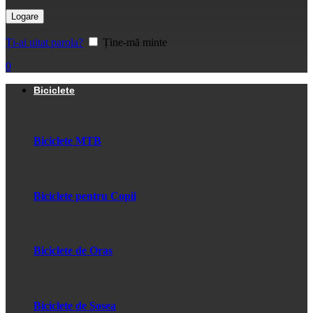
Logare
Ți-ai uitat parola?
Ține-mă minte
0
Biciclete
Biciclete MTB
Biciclete pentru Copii
Biciclete de Oras
Biciclete de Sosea