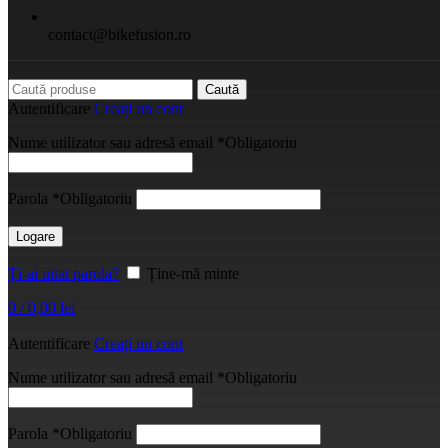
contact@bikefusion.ro
Caută
Autentificare
Creați un cont
Nume utilizator sau adresă email
*
Obligatoriu
Parola
*
Obligatoriu
Logare
Ți-ai uitat parola?
Ține-mă minte
0
/
0,00
lei
Autentificare
Creați un cont
Nume utilizator sau adresă email
*
Obligatoriu
Parola
*
Obligatoriu