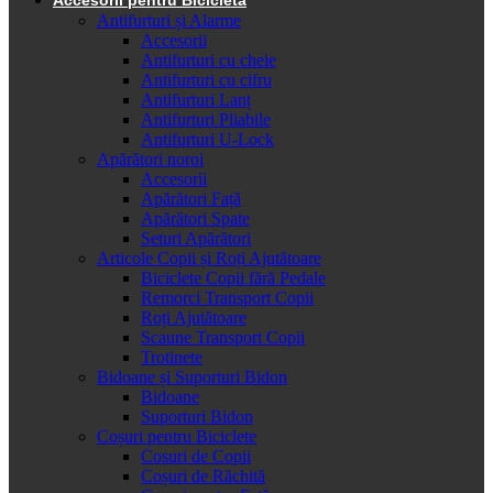
Antifurturi și Alarme
Accesorii
Antifurturi cu cheie
Antifurturi cu cifru
Antifurturi Lanț
Antifurturi Pliabile
Antifurturi U-Lock
Apărători noroi
Accesorii
Apărători Față
Apărători Spate
Seturi Apărători
Articole Copii și Roți Ajutătoare
Biciclete Copii fără Pedale
Remorci Transport Copii
Roți Ajutătoare
Scaune Transport Copii
Trotinete
Bidoane și Suporturi Bidon
Bidoane
Suporturi Bidon
Coșuri pentru Biciclete
Cosuri de Copii
Coșuri de Răchită