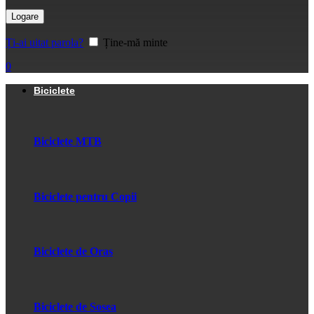
Logare
Ți-ai uitat parola?
Ține-mă minte
0
Biciclete
Biciclete MTB
Biciclete pentru Copii
Biciclete de Oras
Biciclete de Sosea