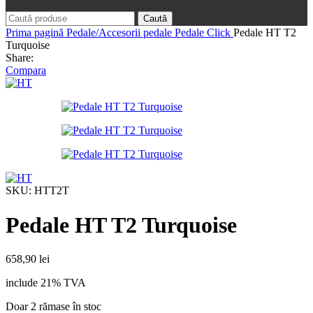
Caută
Prima pagină
Pedale/Accesorii pedale
Pedale Click
Pedale HT T2
Turquoise
Share:
Compara
SKU:
HTT2T
Pedale HT T2 Turquoise
658,90
lei
include 21% TVA
Doar 2 rămase în stoc