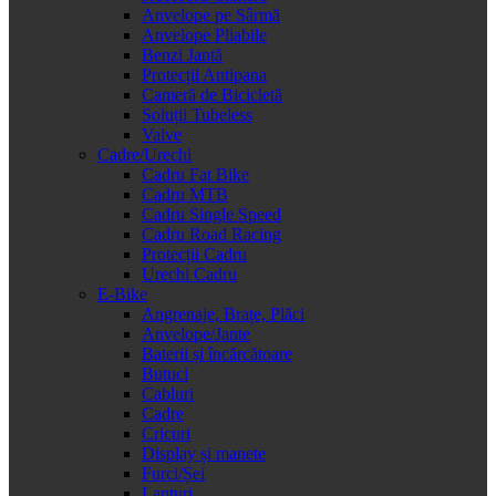
Anvelope pe Sârmă
Anvelope Pliabile
Benzi Jantă
Protecții Antipana
Cameră de Bicicletă
Soluții Tubeless
Valve
Cadre/Urechi
Cadru Fat Bike
Cadru MTB
Cadru Single Speed
Cadru Road Racing
Protecții Cadru
Urechi Cadru
E-Bike
Angrenaje, Brațe, Plăci
Anvelope/Jante
Baterii și încărcătoare
Butuci
Cabluri
Cadre
Cricuri
Display și manete
Furci/Șei
Lanțuri