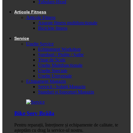
Tubulare-Head
Articole Fitness
Articole Fitness
Aparate fitness multifunctionale
Biciclete fitness
Service
Unelte Service
Echipament Workshop
Șuruburi / Piulițe / Șaibe
Truse de Scule
Unelte Multifuncționale
Unelte Speciale
Unelte Universale
Echipament Magazin
Servicii / Soluții Magazin
Standuri și Suporturi Magazin
Bike Serv Brăila
Pentru reparații, întreținere și echipamente de calitate, te
așteptăm cu drag la service-ul nostru.