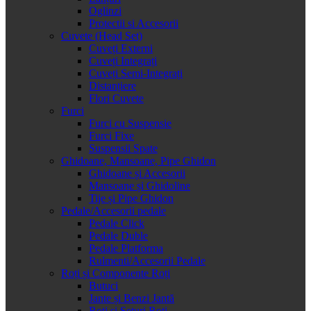
Oglinzi
Protectii si Accesorii
Cuvete (Head Set)
Cuveți Externi
Cuveți Integrați
Cuveți Semi-Integrați
Distanțiere
Flori Cuvete
Furci
Furci cu Suspensie
Furci Fixe
Suspensii Spate
Ghidoane, Mansoane, Pipe Ghidon
Ghidoane și Accesorii
Mansoane și Ghidoline
Tije și Pipe Ghidon
Pedale/Accesorii pedale
Pedale Click
Pedale Duble
Pedale Platforma
Rulmenti/Accesorii Pedale
Roți și Componente Roți
Butuci
Jante și Benzi Jantă
Roți și Seturi Roți