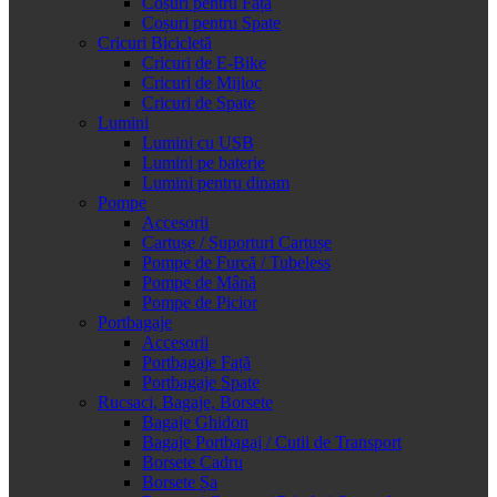
Coșuri pentru Față
Coșuri pentru Spate
Cricuri Bicicletă
Cricuri de E-Bike
Cricuri de Mijloc
Cricuri de Spate
Lumini
Lumini cu USB
Lumini pe baterie
Lumini pentru dinam
Pompe
Accesorii
Cartușe / Suporturi Cartușe
Pompe de Furcă / Tubeless
Pompe de Mână
Pompe de Picior
Portbagaje
Accesorii
Portbagaje Față
Portbagaje Spate
Rucsaci, Bagaje, Borsete
Bagaje Ghidon
Bagaje Portbagaj / Cutii de Transport
Borsete Cadru
Borsete Șa