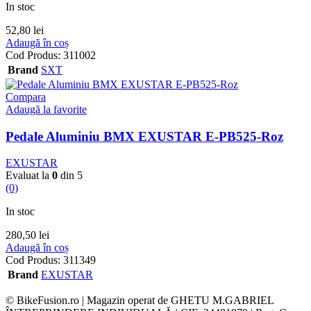
In stoc
52,80
lei
Adaugă în coș
Cod Produs:
311002
Brand
SXT
Compara
Adaugă la favorite
Pedale Aluminiu BMX EXUSTAR E-PB525-Roz
EXUSTAR
Evaluat la
0
din 5
(0)
In stoc
280,50
lei
Adaugă în coș
Cod Produs:
311349
Brand
EXUSTAR
© BikeFusion.ro | Magazin operat de GHETU M.GABRIEL