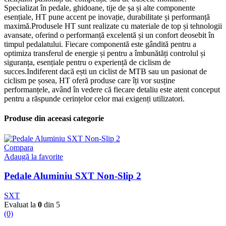
Specializat în pedale, ghidoane, tije de șa și alte componente
esențiale, HT pune accent pe inovație, durabilitate și performanță
maximă.Produsele HT sunt realizate cu materiale de top și tehnologii
avansate, oferind o performanță excelentă și un confort deosebit în
timpul pedalatului. Fiecare componentă este gândită pentru a
optimiza transferul de energie și pentru a îmbunătăți controlul și
siguranța, esențiale pentru o experiență de ciclism de
succes.Indiferent dacă ești un ciclist de MTB sau un pasionat de
ciclism pe șosea, HT oferă produse care îți vor susține
performanțele, având în vedere că fiecare detaliu este atent conceput
pentru a răspunde cerințelor celor mai exigenți utilizatori.
Produse din aceeasi categorie
Compara
Adaugă la favorite
Pedale Aluminiu SXT Non-Slip 2
SXT
Evaluat la
0
din 5
(0)