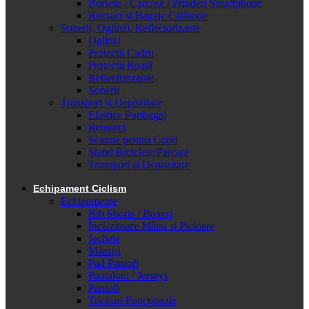
Borsete / Carcase / Prinderi Smartphone
Rucsaci și Bagaje Călătorie
Sonerii, Oglinzi, Reflectorizante
Oglinzi
Protecții Cadru
Protecții Roată
Reflectorizante
Sonerii
Transport și Depozitare
Elastice Portbagaj
Remorci
Scaune pentru Copii
Stand Biciclete/Parcare
Transport si Depozitare
Echipament Ciclism
Echipamente
Bib Shorts / Boxeri
Încălzitoare Mâini și Picioare
Jachete
Mănuși
Pad Pantofi
Pantaloni / Jerseys
Pantofi
Tricouri Funcționale