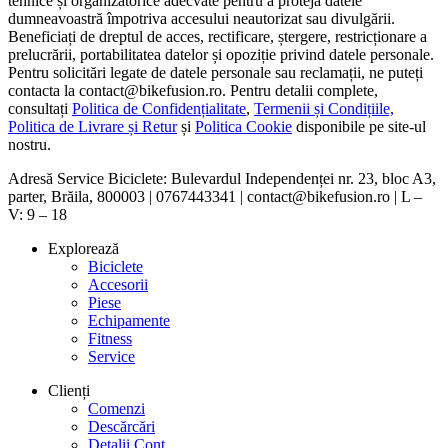
tehnice și organizatorice adecvate pentru a proteja datele
dumneavoastră împotriva accesului neautorizat sau divulgării.
Beneficiați de dreptul de acces, rectificare, ștergere, restricționare a
prelucrării, portabilitatea datelor și opoziție privind datele personale.
Pentru solicitări legate de datele personale sau reclamații, ne puteți
contacta la contact@bikefusion.ro. Pentru detalii complete,
consultați
Politica de Confidențialitate
,
Termenii și Condițiile,
Politica de Livrare și Retur
și
Politica Cookie
disponibile pe site-ul
nostru.
Adresă Service Biciclete: Bulevardul Independenței nr. 23, bloc A3,
parter, Brăila, 800003 | 0767443341 | contact@bikefusion.ro | L –
V: 9 – 18
Explorează
Biciclete
Accesorii
Piese
Echipamente
Fitness
Service
Clienți
Comenzi
Descărcări
Detalii Cont