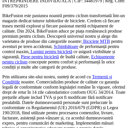
ÎNTREPRINDERE INDIVIDUALĂ | CIF: 34481979 | Reg. Com:
F09/379/2015
BikeFusion este pasiunea noastră pentru ciclism transformată într-un
magazin dedicat tuturor iubitorilor de biciclete. Credem că fiecare
traseu merită explorat și fiecare pasionat merită echipament de
calitate. Din 2024, BikeFusion aduce pe piața românească produse
premium pentru ciclism. Descoperă universul nostru și alege din
varietatea de produse din categoriile noastre:
Biciclete MTB
pentru
aventuri pe teren accidentat,
Schimbătoare
de performanță pentru
control maxim,
Lumini pentru bicicletă
ce asigură vizibilitate și
siguranță,
Piese pentru bicicletă
de înaltă calitate,
Echipamente
pentru ciclism
concepute pentru confort și performanță în orice
condiții și multe alte categorii de produse.
Prin utilizarea site-ului nostru, sunteți de acord cu
Termenii și
Condițiile
noastre. Comercializăm produse de calitate cu garanția
legală de conformitate conform legislației române în vigoare, oferind
drept de retur în 14 zile calendaristice conform OUG 34/2014. Toate
prețurile afișate includ TVA și pot fi modificate fără notificare
prealabilă. Datele dumneavoastră personale sunt prelucrate în
conformitate cu Regulamentul (UE) 2016/679 (GDPR) și Legea
190/2018, fiind utilizate pentru procesarea comenzilor, livrare,
facturare, asistență post-vânzare și, cu acordul dumneavoastră
expres, pentru comunicări de marketing. Implementăm măsuri