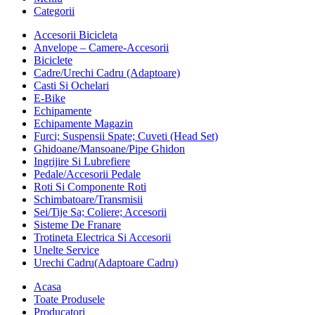
Categorii
Accesorii Bicicleta
Anvelope – Camere-Accesorii
Biciclete
Cadre/Urechi Cadru (Adaptoare)
Casti Si Ochelari
E-Bike
Echipamente
Echipamente Magazin
Furci; Suspensii Spate; Cuveti (Head Set)
Ghidoane/Mansoane/Pipe Ghidon
Ingrijire Si Lubrefiere
Pedale/Accesorii Pedale
Roti Si Componente Roti
Schimbatoare/Transmisii
Sei/Tije Sa; Coliere; Accesorii
Sisteme De Franare
Trotineta Electrica Si Accesorii
Unelte Service
Urechi Cadru(Adaptoare Cadru)
Acasa
Toate Produsele
Producatori