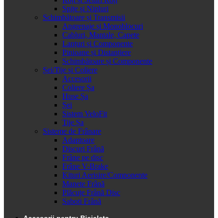
Spițe și Nipluri
Schimbătoare și Transmisii
Angrenaje și Monoblocuri
Cabluri, Mantale, Capete
Lanțuri și Componente
Pinioane și Distanțiere
Schimbătoare și Componente
Șei/Tije și Coliere
Accesorii
Coliere Șa
Huse Șa
Șei
Sistem VeloFit
Tije Șa
Sisteme de Frânare
Adaptoare
Discuri Frână
Frâne pe disc
Frâne V-Brake
Kituri Aerisire/Componente
Manete Frână
Plăcuțe Frână Disc
Saboti Frână
Accesorii pentru Bicicleta