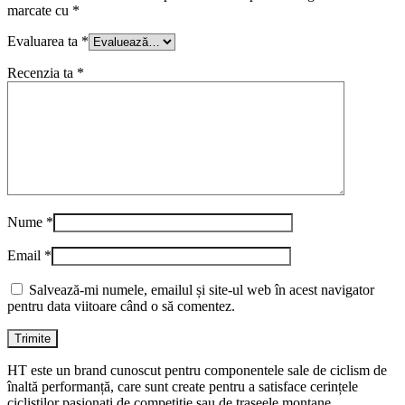
marcate cu
*
Evaluarea ta
*
Recenzia ta
*
Nume
*
Email
*
Salvează-mi numele, emailul și site-ul web în acest navigator
pentru data viitoare când o să comentez.
HT este un brand cunoscut pentru componentele sale de ciclism de
înaltă performanță, care sunt create pentru a satisface cerințele
cicliștilor pasionați de competiție sau de traseele montane.