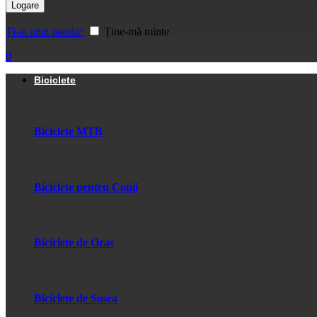
Logare
Ți-ai uitat parola?
Ține-mă minte
0
Biciclete
Biciclete MTB
Biciclete pentru Copii
Biciclete de Oras
Biciclete de Sosea