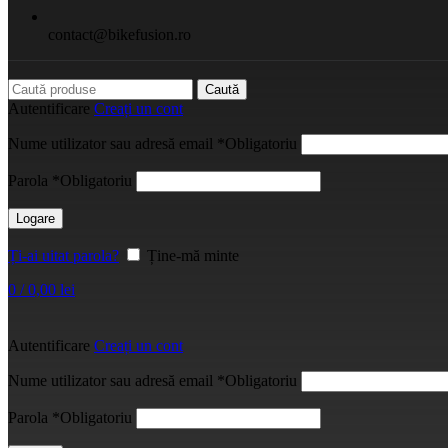
contact@bikefusion.ro
Caută
Autentificare
Creați un cont
Nume utilizator sau adresă email
*
Obligatoriu
Parola
*
Obligatoriu
Logare
Ți-ai uitat parola?
Ține-mă minte
0
/
0,00
lei
Autentificare
Creați un cont
Nume utilizator sau adresă email
*
Obligatoriu
Parola
*
Obligatoriu